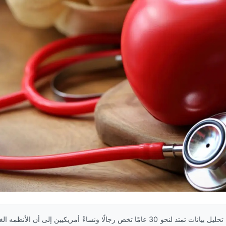
ساعد نیوز: توصل الباحثون فی تحلیل بیانات تمتد لنحو 30 عامًا تخص رجالًا ونساءً أمریکیین إ