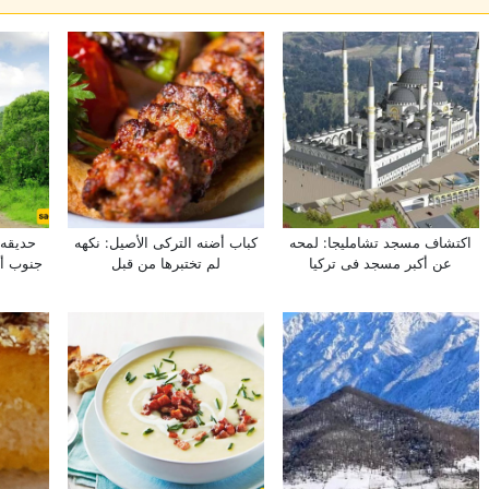
اکتشاف مسجد تشاملیجا: لمحه
کباب أضنه الترکی الأصیل: نکهه
حدیقه 
عن أکبر مسجد فی ترکیا
لم تختبرها من قبل
جنوب أفر