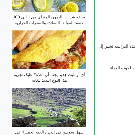
وصفه شراب اللیمون المنزلی من 1 إلى 100
حصه: الفوائد، النصائح، والسعرات الحراریه
ذه الدراسه تشیر إلى
 لجوده الغذاء.
أی أوملیت جدید یجب أن أعدّه؟ علیک تجربه
هذا النوع اللذیذ للغایه
سهل سوسن فی إیذج / الجنه الخضراء فی