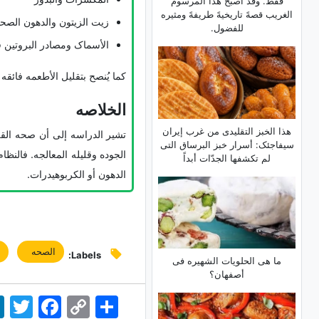
فقط. وقد أصبح هذا المرسوم
الغریب قصهً تاریخیهً طریفهً ومثیره
زیت الزیتون والدهون الصحی
للفضول.
الأسماک ومصادر البروتین ق
کما یُنصح بتقلیل الأطعمه فائقه
الخلاصه
هذا الخبز التقلیدی من غرب إیران
تشیر الدراسه إلى أن صحه القل
سیفاجئک: أسرار خبز البرساق التی
الجوده وقلیله المعالجه. فالنظا
لم تکشفها الجدّات أبداً
الدهون أو الکربوهیدرات.
الصحه
ق
Labels:
ما هی الحلویات الشهیره فی
أصفهان؟
اشتراک
Copy
Facebook
Twitter
dIn
Link