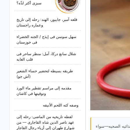
سبزی أکثر لذّه؟
قلعه آمبر، جایبور، الهند: رحله إلى تاریخ
وعماره راجستان
سهل سوسن فی إیذج / الجنه الخضراء
فی خوزستان
شلال سانغ درکا، آمل: منظر ساحر فی
قلب الغابه
طریقه بسیطه لتحضیر حساء الشعیر
(آش جو)
مقدمه إلى مراسم تقطیر ماء الورد
وتوقیتها فی کاشان
وصفه کته اللحم الأنیقه
لقطه تاریخیه من الماضی: رحله إلى
عهد ناصر الدین شاه القاجاری — من
لى أن الأنظمه الغذائیه الصحیه—سواء
شوارع طهران إلى أزیاء رجال القاجار