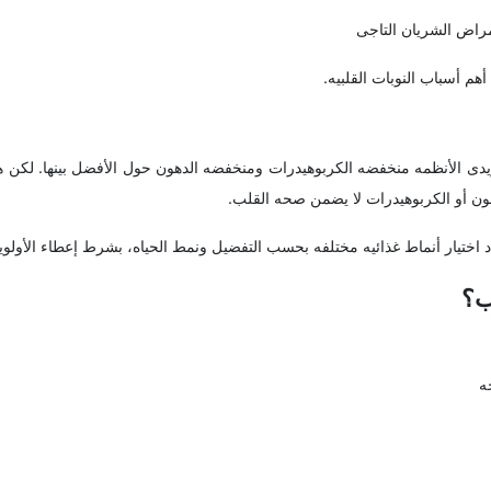
مراض الشریان التاجی
هم أسباب النوبات القلبیه.
دی الأنظمه منخفضه الکربوهیدرات ومنخفضه الدهون حول الأفضل بینها. لکن ه
ون أو الکربوهیدرات لا یضمن صحه القلب.
اد اختیار أنماط غذائیه مختلفه بحسب التفضیل ونمط الحیاه، بشرط إعطاء الأولویه
ب؟
ه