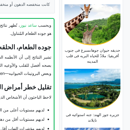
کانت منخفضه الدهون أو منخفضه
وبحسب
ساعد نیوز
هو جوده الطعام المُتناول.
جوده الطعام، الحلق
حدیقه حیوان جوهانسبرغ فی جنوب
أفریقیا: ملاذٌ للحیاه البریه فی قلب
تشیر النتائج إلى أن الأنظمه ا
المدینه
بصحه أفضل للقلب والأوعیه الد
وبعض البروتینات الحیوانیه—even إذا کانت منخفضه الدهون أو منخفضه الکربوهیدرات—لیست بالضروره مفیده للقلب.
تقلیل خطر أمراض ا
لاحظ الباحثون أن الأشخاص الذین 
لدیهم مستویات أعلى من الکول
جزیره جوز الهند: جنه استوائیه فی
لدیهم مستویات أقل من دهو
تایلاند
لدیهم مؤشرات التهاب أقل