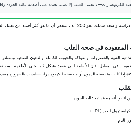
 الکربوهیدرات—لا تحمی القلب إلا عندما تعتمد على أطعمه عالیه الجوده وقلیل
، تُظهر نتائج دراسه واسعه شملت نحو 200 ألف شخص أن ما هو أکثر أهمیه 
ه المفقوده فی صحه القلب
لغذائیه الغنیه بالخضروات والفواکه والحبوب الکامله والدهون الصحیه ومصادر ا
مویه. فی المقابل، فإن الأنظمه التی تعتمد بشکل کبیر على الأطعمه المصنعه
لقلب
اتبعوا أنظمه غذائیه عالیه الجوده:
یسترول الجید (HDL)
ن الدم