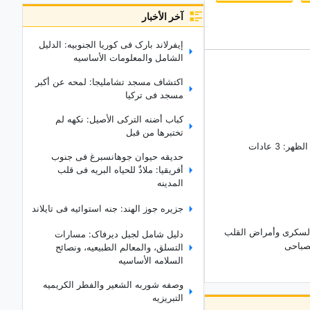
آخر الأخبار
إیفرلاند بارک فی کوریا الجنوبیه: الدلیل
الشامل والمعلومات الأساسیه
اکتشاف مسجد تشاملیجا: لمحه عن أکبر
مسجد فی ترکیا
کباب أضنه الترکی الأصیل: نکهه لم
تختبرها من قبل
ضمان صحه القلب قبل الظهر: 3 عادات
حدیقه حیوان جوهانسبرغ فی جنوب
أفریقیا: ملاذٌ للحیاه البریه فی قلب
المدینه
جزیره جوز الهند: جنه استوائیه فی تایلاند
السکری وأمراض القلب
دلیل شامل لجبل دیرفاک: مسارات
لصباحی
التسلق، والمعالم الطبیعیه، ونصائح
السلامه الأساسیه
وصفه شوربه الشعیر والفطر الکریمیه
التبریزیه