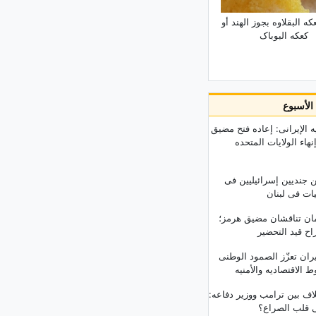
ه البقلاوه بجوز الهند أو
کعکه البوباک
ذا الأسبوع
ه الإیرانی: إعاده فتح مضیق
هاء الولایات المتحده
ن جندیین إسرائیلیین فی
یات فی لبنان
مان تناقشان مضیق هرمز؛
اح قید التحضیر
ران تعزّز الصمود الوطنی
الاقتصادیه والأمنیه
ف بین ترامب ووزیر دفاعه:
 قلب الصراع؟