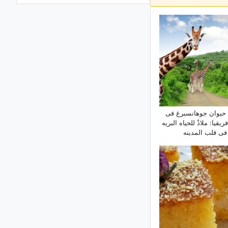
وصفه کعکه البقلاوه بجوز الهند أو کعکه
البوباک
دلیل حجر الکهرمان: التاریخ، والخصائص،
وکیفیه التعرّف على الکهرمان الأصلی
آداب وطرق تقدیم التعازی المناسبه لأهل
المتوفّى والمصابین بالحزن
فوائد تلاوه سوره القلم: برکات عظیمه
وفوائد روحیه ممیزه للحیاه
حیوان جوهانسبرغ فی
لماذا ینخفض مستوى الأکسجین فی دم
یقیا: ملاذٌ للحیاه البریه
الطفل الرضیع؟
فی قلب المدینه
وصفه أکیاس المال التایلاندیه الأصلیه
(کانوم جیب تود): دلیل خطوه بخطوه
لتحضیرها فی المنزل
ما هو التکوین؟ أنواعه وکیفیه عمله
شرح أنواع الأقلام: أیّ نوع منها هو
الأنسب لک؟