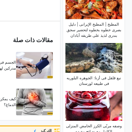
المطبخ | المطبخ الإیرانی | دلیل
بصری خطوه بخطوه لتحضیر سجق
بندری لذیذ على طریقه آبادان
مقالات ذات صلة
الجسم فی 
مدرکین لهذ
نبع قلقل فی أزنا: الجوهره البلوریه
فی طبیعه لورستان
کیف یمکن ل
الدماغ؟
وصفه مربّى الکرز الحامض المنزلی
التركيز
الکامل مع نصائح مفیده