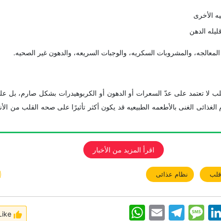
ه الأخرى
لیله الدهن
 المعالجه، والمشروبات السکریه، والوجبات السریعه، والدهون غیر الصحیه.
ب لا تعتمد على عدّ السعرات أو الدهون أو الکربوهیدرات بشکل صارم، بل على
م الغذائی الغنی بالأطعمه الطبیعیه قد یکون أکثر تأثیرًا على صحه القلب من ال
اقرأ المزید من الأخبار
لب
نظام عذائی
WhatsApp
Email
Telegram
Message
Linke
Like