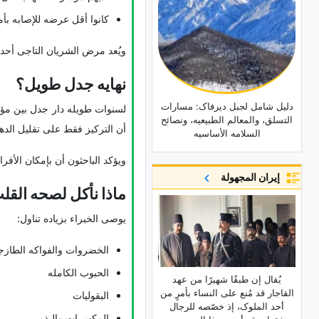
کانوا أقل عرضه للإصابه بأ
ویُعد مرض الشریان التاجی أحد أ
نهایه جدل طویل؟
دلیل شامل لجبل دیرفاک: مسارات
لسنوات طویله دار جدل بین مؤی
التسلق، والمعالم الطبیعیه، ونصائح
أن الترکیز فقط على تقلیل الده
السلامه الأساسیه
ویؤکد الباحثون أن بإمکان الأفر
إيران المجهولة
ماذا نأکل لصحه القل
یوصی الخبراء بزیاده تناول:
الخضروات والفواکه الطازج
الحبوب الکامله
یُقال إن طبقًا شهیرًا من عهد
القاجار قد مُنع على النساء بأمرٍ من
البقولیات
أحد الملوک، إذ خصّصه للرجال
المکسرات والبذور