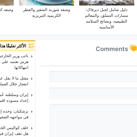
دلیل شامل لجبل دیرفاک:
وصفه شوربه الشعیر والفطر
وصفه کعک
مسارات التسلق، والمعالم
الکریمیه التبریزیه
الطبیعیه، ونصائح السلامه
الأساسیه
الأكثر تعليقًا ه
Comments
نائب وزیر الخارجی
هرمز تعتمد على إن
انتهاکاتها
مقتل ما لا یقل ع
انفجار خلال العمل
إیران وسلطنه عُ
إعداد مسوده اقتر
بزشکیان: وحده إی
فی مواجهه الضغوط 
خلف کوالیس الخلا
هل تقف إیران فی