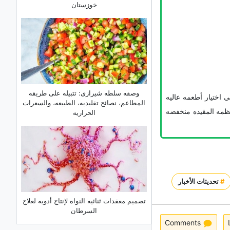
خوزستان
وصفه سلطه شیرازی: تتبیله على طریقه
 اختیار أطعمه عالیه
المطاعم، نصائح تقلیدیه، الطبیعه، والسعرات
أنظمه المقیده منخفضه
الحراریه
#
تحديثات الأخبار
تصمیم معقدات ثنائیه النواه لإنتاج أدویه لعلاج
السرطان
Comments