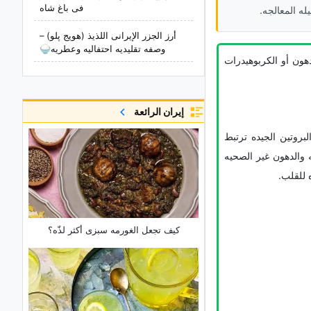
فی باغ شاه
ه المعالجه.
أرز الجزر الإیرانی اللذیذ (هویج پلو) –
وصفه تقلیدیه احتفالیه وعطریه🍚
من تقلیل الدهون أو الکربوهیدرات
إيران الرائعة
لبروتین الجیده ترتبط
 والدهون غیر الصحیه
کیف تجعل الغورمه سبزی أکثر لذّه؟