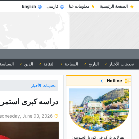
الصفحة الرئيسية
معلومات عنا
فارسی
English
تحديثات الأخبار
التاريخ
السياحة
الثقافة
الدين
السياسة
Hotline
تحديثات الأخبار
دراسه کبرى استمرت 30 عامًا: الکشف عن السر الحقیقی لصح
Wednesday, June 03, 2026
إیفرلاند بارک فی کوریا الجنوبیه: