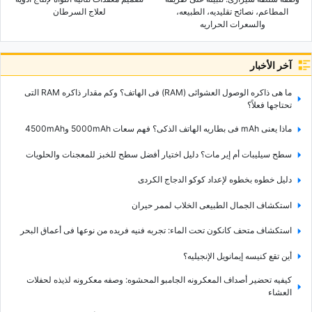
المطاعم، نصائح تقلیدیه، الطبیعه،
لعلاج السرطان
والسعرات الحراریه
آخر الأخبار
ما هی ذاکره الوصول العشوائی (RAM) فی الهاتف؟ وکم مقدار ذاکره RAM التی
تحتاجها فعلاً؟
ماذا یعنی mAh فی بطاریه الهاتف الذکی؟ فهم سعات 5000mAh و4500mAh
سطح سیلیبات أم إیر مات؟ دلیل اختیار أفضل سطح للخبز للمعجنات والحلویات
دلیل خطوه بخطوه لإعداد کوکو الدجاج الکردی
استکشاف الجمال الطبیعی الخلاب لممر حیران
استکشاف متحف کانکون تحت الماء: تجربه فنیه فریده من نوعها فی أعماق البحر
أین تقع کنیسه إیمانویل الإنجیلیه؟
کیفیه تحضیر أصداف المعکرونه الجامبو المحشوه: وصفه معکرونه لذیذه لحفلات
العشاء