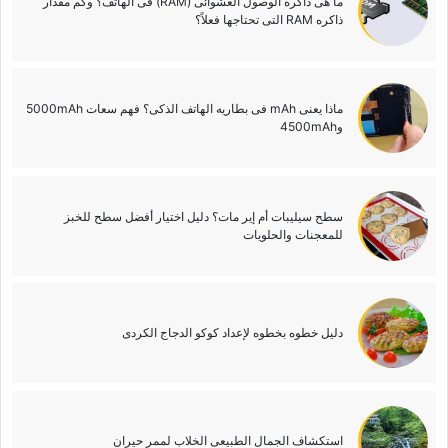
ما هی ذاکره الوصول العشوائی (RAM) فی الهاتف؟ وکم مقدار
ذاکره RAM التی تحتاجها فعلاً؟
ماذا یعنی mAh فی بطاریه الهاتف الذکی؟ فهم سعات 5000mAh
و4500mAh
سطح سیلیبات أم إیر مات؟ دلیل اختیار أفضل سطح للخبز
للمعجنات والحلویات
دلیل خطوه بخطوه لإعداد کوکو الدجاج الکردی
استکشاف الجمال الطبیعی الخلاب لممر حیران