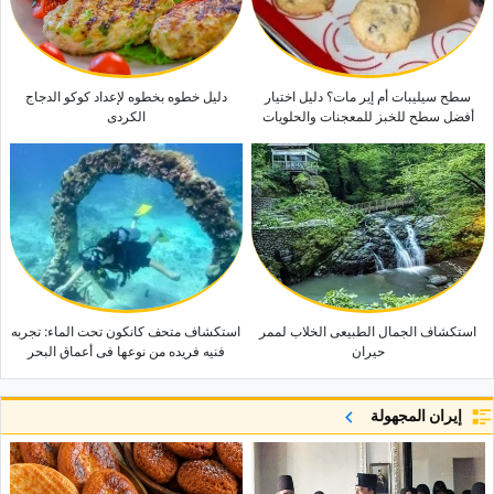
سطح سیلیبات أم إیر مات؟ دلیل اختیار
دلیل خطوه بخطوه لإعداد کوکو الدجاج
أفضل سطح للخبز للمعجنات والحلویات
الکردی
استکشاف الجمال الطبیعی الخلاب لممر
استکشاف متحف کانکون تحت الماء: تجربه
حیران
فنیه فریده من نوعها فی أعماق البحر
إيران المجهولة