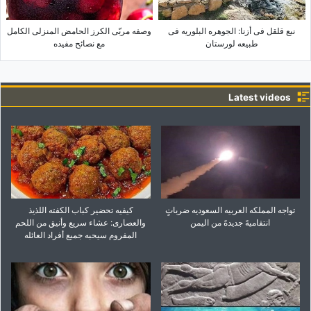
نبع قلقل فی أزنا: الجوهره البلوریه فی
وصفه مربّى الکرز الحامض المنزلی الکامل
طبیعه لورستان
مع نصائح مفیده
Latest videos
تواجه المملکه العربیه السعودیه ضرباتٍ
کیفیه تحضیر کباب الکفته اللذیذ
انتقامیهً جدیدهً من الیمن
والعصاری: عشاء سریع وأنیق من اللحم
المفروم سیحبه جمیع أفراد العائله