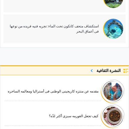
استکشاف متحف کانکون تحت الماء: تجربه فنیه فریده من نوعها
فی أعماق البحر
النشرة الثقافية
مقدمه عن منتزه کاریجینی الوطنی فی أسترالیا ومعالمه الساحره
کیف تجعل الغورمه سبزی أکثر لذّه؟