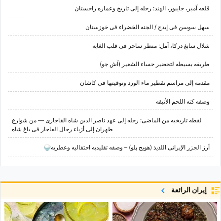
قلعه آمبر، جایبور، الهند: رحله إلى تاریخ وعماره راجستان
سهل سوسن فی إیذج / الجنه الخضراء فی خوزستان
شلال سانغ درکا، آمل: منظر ساحر فی قلب الغابه
طریقه بسیطه لتحضیر حساء الشعیر (آش جو)
مقدمه إلى مراسم تقطیر ماء الورد وتوقیتها فی کاشان
وصفه کته اللحم الأنیقه
لقطه تاریخیه من الماضی: رحله إلى عهد ناصر الدین شاه القاجاری — من شوارع
طهران إلى أزیاء رجال القاجار فی باغ شاه
أرز الجزر الإیرانی اللذیذ (هویج پلو) – وصفه تقلیدیه احتفالیه وعطریه🍚
إيران الرائعة