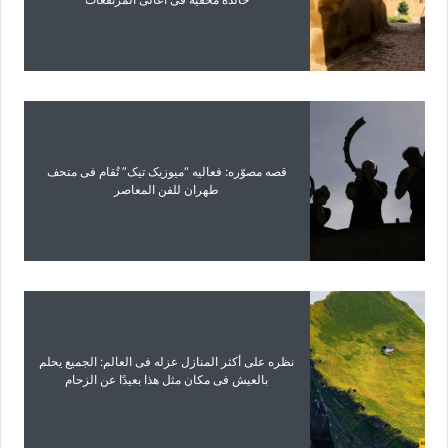
قصه مصوّره: فعالیه “میوزیک تیک” تُقام فی متحف
طهران للفن المعاصر
نظره على أکثر المنازل عزله فی العالم: الجمیع یحلم
بالعیش فی مکان مثل هذا بعیدًا عن الزحام