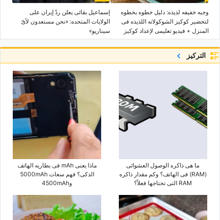
وجبه خفیفه لذیذه: دلیل خطوه بخطوه
إسماعیل بقائی یعلن ردّ إیران على
لتحضیر کوکیز الشوکولاته اللذیذه فی
الولایات المتحده: «نحن مستعدون لأیّ
المنزل + فیدیو تعلیمی لإعداد کوکیز
سیناریو»
الکاکاو
التركيز
ما هی ذاکره الوصول العشوائی
ماذا یعنی mAh فی بطاریه الهاتف
(RAM) فی الهاتف؟ وکم مقدار ذاکره
الذکی؟ فهم سعات 5000mAh
RAM التی تحتاجها فعلاً؟
و4500mAh