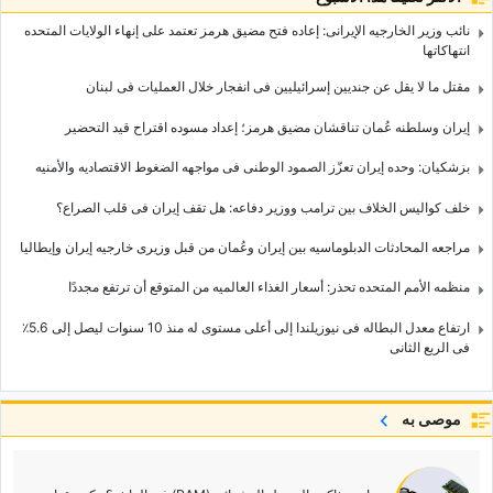
نائب وزیر الخارجیه الإیرانی: إعاده فتح مضیق هرمز تعتمد على إنهاء الولایات المتحده
انتهاکاتها
مقتل ما لا یقل عن جندیین إسرائیلیین فی انفجار خلال العملیات فی لبنان
إیران وسلطنه عُمان تناقشان مضیق هرمز؛ إعداد مسوده اقتراح قید التحضیر
بزشکیان: وحده إیران تعزّز الصمود الوطنی فی مواجهه الضغوط الاقتصادیه والأمنیه
خلف کوالیس الخلاف بین ترامب ووزیر دفاعه: هل تقف إیران فی قلب الصراع؟
مراجعه المحادثات الدبلوماسیه بین إیران وعُمان من قبل وزیری خارجیه إیران وإیطالیا
منظمه الأمم المتحده تحذر: أسعار الغذاء العالمیه من المتوقع أن ترتفع مجددًا
ارتفاع معدل البطاله فی نیوزیلندا إلى أعلى مستوى له منذ 10 سنوات لیصل إلى 5.6٪
فی الربع الثانی
موصى به