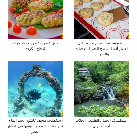
سطح سیلیبات أم إیر مات؟ دلیل
دلیل خطوه بخطوه لإعداد کوکو
اختیار أفضل سطح للخبز للمعجنات
الدجاج الکردی
والحلویات
استکشاف الجمال الطبیعی الخلاب
استکشاف متحف کانکون تحت الماء:
لممر حیران
تجربه فنیه فریده من نوعها فی أعماق
البحر