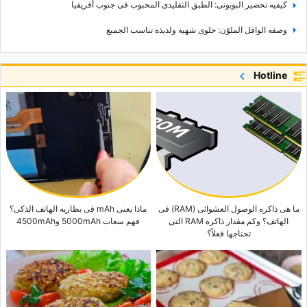
کیفیه تحضیر البوبوتی: الطبق التقلیدی المحبوب فی جنوب أفریقیا
وصفه الوافل الملوّن: حلوى شهیه ولذیذه تناسب الجمیع
إیفرلاند بارک فی کوریا الجنوبیه: الدلیل الشامل والمعلومات الأساسیه
Hotline
اکتشاف مسجد تشاملیجا: لمحه عن أکبر مسجد فی ترکیا
کباب أضنه الترکی الأصیل: نکهه لم تختبرها من قبل
حدیقه حیوان جوهانسبرغ فی جنوب أفریقیا: ملاذٌ للحیاه البریه فی قلب المدینه
جزیره جوز الهند: جنه استوائیه فی تایلاند
ما هی ذاکره الوصول العشوائی (RAM) فی
ماذا یعنی mAh فی بطاریه الهاتف الذکی؟
الهاتف؟ وکم مقدار ذاکره RAM التی
فهم سعات 5000mAh و4500mAh
تحتاجها فعلاً؟