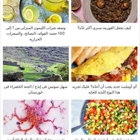
کیف تجعل الغورمه سبزی أکثر لذّه؟
وصفه شراب اللیمون المنزلی من 1 إلى
100 حصه: الفوائد، النصائح، والسعرات
الحراریه
أی أوملیت جدید یجب أن أعدّه؟ علیک تجربه
سهل سوسن فی إیذج / الجنه الخضراء فی
هذا النوع اللذیذ للغایه
خوزستان
وصفه سلطه شیرازی: تتبیله على طریقه
تصمیم معقدات ثنائیه النواه لإنتاج أدویه