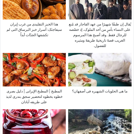
یُقال إن طبقًا شهیرًا من عهد القاجار قد مُنع
هذا الخبز التقلیدی من غرب إیران
على النساء بأمرٍ من أحد الملوک، إذ خصّصه
سیفاجئک: أسرار خبز البرساق التی لم
للرجال فقط. وقد أصبح هذا المرسوم
تکشفها الجدّات أبداً
الغریب قصهً تاریخیهً طریفهً ومثیره
للفضول.
ما هی الحلویات الشهیره فی أصفهان؟
المطبخ | المطبخ الإیرانی | دلیل بصری
خطوه بخطوه لتحضیر سجق بندری لذیذ
على طریقه آبادان