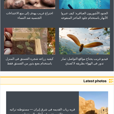
الجنود الآشوریون العباقره: کیف عبروا
اختراع غریب یهدف إلى منع الاعتداءات
الأنهار باستخدام جلود الماعز المنفوخه
الجنسیه ضد النساء
فیدیو غریب یجتاح مواقع التواصل: ثمار
کیفیه زراعه شجره الفستق فی المنزل
تدور فی الهواء بطریقه لا تُصدق
باستخدام بضع بذور من الفستق فقط
Latest photos
قریه ریاب القدیمه فی شرق إیران — مستوطنه تراثیه
خالده مخفیه فی أعالی المرتفعات