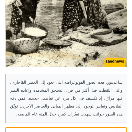
ساعدنیوز: هذه الصور الفوتوغرافیه التی تعود إلى العصر القاجاری،
والتی التُقطت قبل أکثر من قرن، تستحق المشاهده وإعاده النظر
فیها مرارًا، إذ تکشف فی کل مره عن تفاصیل جدیده. فمن دقه
الملابس وتعابیر الوجوه إلى مظهر المبانی والعناصر الأخرى، توثّق
هذه الصور جوانب شهدت تغیّرات کبیره خلال المئه عام الماضیه.