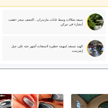
سبعه شلالات وسط غابات مازندران.. اکتشف سحر «هفت
آبشار» فی تیرکن
الهند تستعد لمهمه خطیره لاستعاده أشهر جثه على جبل
إیفرست