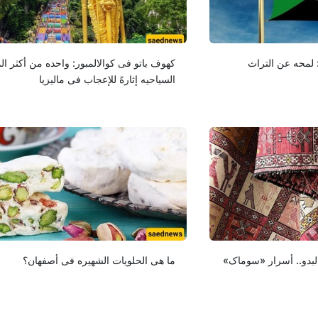
ه: لمحه عن التراث
کهوف باتو فی کوالالمبور: واحده من أکثر ال
السیاحیه إثارهً للإعجاب فی مالیزیا
البدو.. أسرار «سوماک»
ما هی الحلویات الشهیره فی أصفهان؟