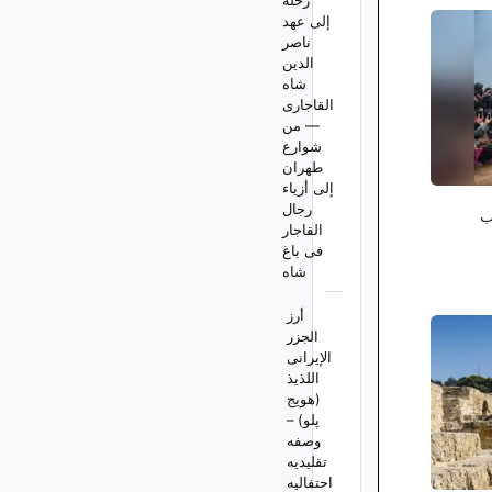
رحله
إلى عهد
ناصر
الدین
شاه
القاجاری
— من
شوارع
طهران
إلى أزیاء
رجال
ب
القاجار
فی باغ
شاه
أرز
الجزر
الإیرانی
اللذیذ
(هویج
پلو) –
وصفه
تقلیدیه
احتفالیه