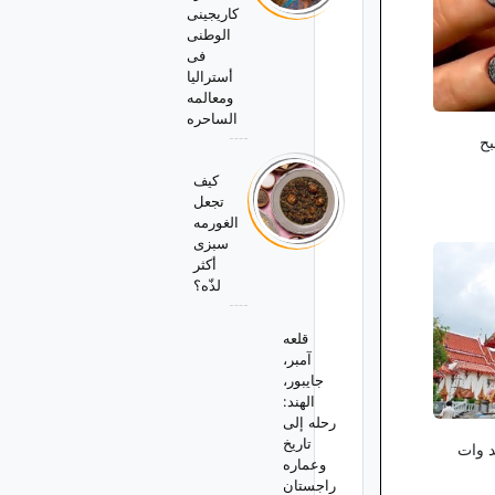
کاریجینی
الوطنی
فی
أسترالیا
ومعالمه
الساحره
بح
کیف
تجعل
الغورمه
سبزی
أکثر
لذّه؟
قلعه
آمبر،
جایبور،
الهند:
رحله إلى
تاریخ
د وات
وعماره
راجستان