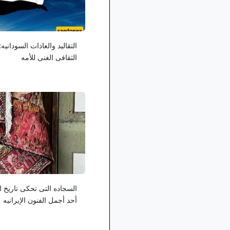
التقالید والعادات السودانی
الثقافی الغنی للأمه
السجاده التی تحکی تاریخ 
أحد أجمل الفنون الإیرانیه