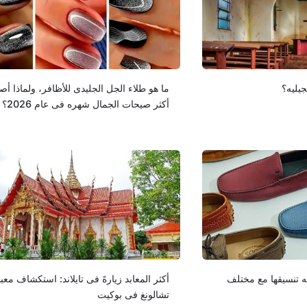
جیلیه؟
ما هو طلاء الجل الجلیدی للأظافر، ولماذا أص
أکثر صیحات الجمال شهره فی عام 2026؟
ه تنسیقها مع مختلف
أکثر المعابد زیارهً فی تایلاند: استکشاف معب
تشالونغ فی بوکیت