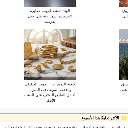
روق
الهند تستعد لمهمه خطیره
لتی
لاستعاده أشهر جثه على جبل
إیفرست
ضیق
کیفیه التمییز بین الذهب الحقیقی
یعنی
والذهب المزیف فی المنزل:
أفضل الطرق للتعرّف على الذهب
الأصلی
الأكثر تعليقًا هذا الأسبوع
نائب وزیر الخارجیه الإیرانی: إعاده فتح مضیق هرمز تعتمد على إنهاء الولایات