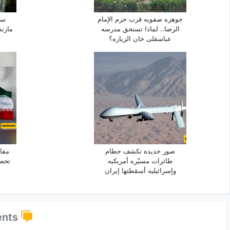
جوهره صفویه قرب حرم الإمام
سب
الرضا.. لماذا تستحق مدرسه
مازن
عباسقلی خان الزیاره؟
صور جدیده تکشف حطام
مفاج
طائرات مسیّره أمریکیه
تحص
وإسرائیلیه أسقطتها إیران
Comments