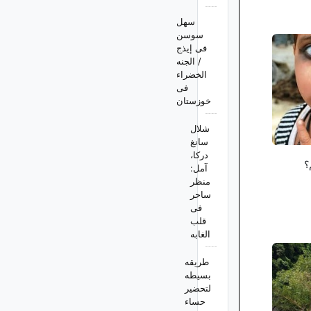
سهل
سوسن
فی إیذج
/ الجنه
الخضراء
فی
خوزستان
شلال
سانغ
درکا،
؟
آمل:
منظر
ساحر
فی
قلب
الغابه
طریقه
بسیطه
لتحضیر
حساء