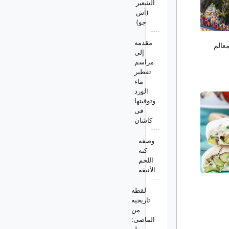
الشعیر
(آش
جو)
مقدمه
معالم
إلى
مراسم
تقطیر
ماء
الورد
وتوقیتها
فی
کاشان
وصفه
کته
اللحم
الأنیقه
لقطه
تاریخیه
من
الماضی: