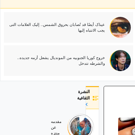
عیناک أیضًا قد تُصابان بحروق الشمس.. إلیک العلامات التی
یجب الانتباه إلیها
خروج کوریا الجنوبیه من الموندیال یشعل أزمه جدیده..
والشرطه تتدخل
النشرة
الثقافية
مقدمه
عن
منتزه