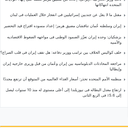
المتحده انتهاکاتها
مقتل ما لا یقل عن جندیین إسرائیلیین فی انفجار خلال العملیات فی لبنان
إیران وسلطنه عُمان تناقشان مضیق هرمز؛ إعداد مسوده اقتراح قید التحضیر
بزشکیان: وحده إیران تعزّز الصمود الوطنی فی مواجهه الضغوط الاقتصادیه
والأمنیه
خلف کوالیس الخلاف بین ترامب ووزیر دفاعه: هل تقف إیران فی قلب الصراع؟
مراجعه المحادثات الدبلوماسیه بین إیران وعُمان من قبل وزیری خارجیه إیران
وإیطالیا
منظمه الأمم المتحده تحذر: أسعار الغذاء العالمیه من المتوقع أن ترتفع مجددًا
ارتفاع معدل البطاله فی نیوزیلندا إلى أعلى مستوى له منذ 10 سنوات لیصل
إلى 5.6٪ فی الربع الثانی