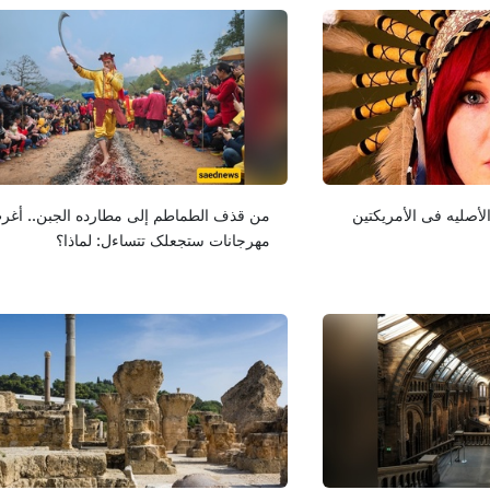
أصلیه فی الأمریکتین
من قذف الطماطم إلى مطارده الجبن.. أغر
مهرجانات ستجعلک تتساءل: لماذا؟