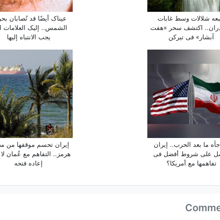
عه شلالات وسط غابات
عیناک أیضًا قد تُصابان بح
دران.. اکتشف سحر «هفت
الشمس.. إلیک العلامات ا
آبشار» فی تیرکن
یجب الانتباه إلیها
أه ما بعد الحرب.. إیران
إیران تحسم موقفها من م
ل على شروط أفضل فی
هرمز.. التفاهم مع عُمان لا 
تفاهمها مع أمریکا؟
إعاده فتحه