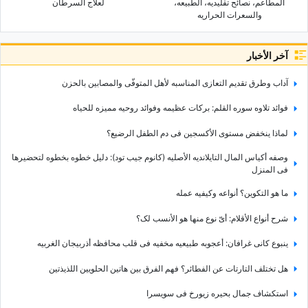
المطاعم، نصائح تقلیدیه، الطبیعه،
لعلاج السرطان
والسعرات الحراریه
آخر الأخبار
آداب وطرق تقدیم التعازی المناسبه لأهل المتوفّى والمصابین بالحزن
فوائد تلاوه سوره القلم: برکات عظیمه وفوائد روحیه ممیزه للحیاه
لماذا ینخفض مستوى الأکسجین فی دم الطفل الرضیع؟
وصفه أکیاس المال التایلاندیه الأصلیه (کانوم جیب تود): دلیل خطوه بخطوه لتحضیرها
فی المنزل
ما هو التکوین؟ أنواعه وکیفیه عمله
شرح أنواع الأقلام: أیّ نوع منها هو الأنسب لک؟
ینبوع کانی غرافان: أعجوبه طبیعیه مخفیه فی قلب محافظه أذربیجان الغربیه
هل تختلف التارتات عن الفطائر؟ فهم الفرق بین هاتین الحلویین اللذیذتین
استکشاف جمال بحیره زیورخ فی سویسرا