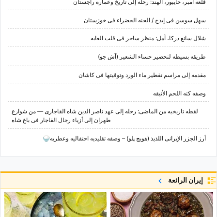
قلعه آمبر، جایبور، الهند: رحله إلى تاریخ وعماره راجستان
سهل سوسن فی إیذج / الجنه الخضراء فی خوزستان
شلال سانغ درکا، آمل: منظر ساحر فی قلب الغابه
طریقه بسیطه لتحضیر حساء الشعیر (آش جو)
مقدمه إلى مراسم تقطیر ماء الورد وتوقیتها فی کاشان
وصفه کته اللحم الأنیقه
لقطه تاریخیه من الماضی: رحله إلى عهد ناصر الدین شاه القاجاری — من شوارع
طهران إلى أزیاء رجال القاجار فی باغ شاه
أرز الجزر الإیرانی اللذیذ (هویج پلو) – وصفه تقلیدیه احتفالیه وعطریه🍚
إيران الرائعة