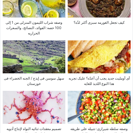
کیف تجعل الغورمه سبزی أکثر لذّه؟
وصفه شراب اللیمون المنزلی من 1 إلى
100 حصه: الفوائد، النصائح، والسعرات
الحراریه
أی أوملیت جدید یجب أن أعدّه؟ علیک تجربه
سهل سوسن فی إیذج / الجنه الخضراء فی
هذا النوع اللذیذ للغایه
خوزستان
وصفه سلطه شیرازی: تتبیله على طریقه
تصمیم معقدات ثنائیه النواه لإنتاج أدویه