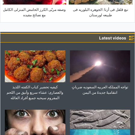
نبع قلقل فی أزنا: الجوهره البلوریه فی
وصفه مربّى الکرز الحامض المنزلی الکامل
طبیعه لورستان
مع نصائح مفیده
Latest videos
تواجه المملکه العربیه السعودیه ضرباتٍ
کیفیه تحضیر کباب الکفته اللذیذ
انتقامیهً جدیدهً من الیمن
والعصاری: عشاء سریع وأنیق من اللحم
المفروم سیحبه جمیع أفراد العائله