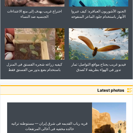
الجنود الآشوریون العباقره: کیف عبروا
اختراع غریب یهدف إلى منع الاعتداءات
الأنهار باستخدام جلود الماعز المنفوخه
الجنسیه ضد النساء
فیدیو غریب یجتاح مواقع التواصل: ثمار
کیفیه زراعه شجره الفستق فی المنزل
تدور فی الهواء بطریقه لا تُصدق
باستخدام بضع بذور من الفستق فقط
Latest photos
قریه ریاب القدیمه فی شرق إیران — مستوطنه تراثیه
خالده مخفیه فی أعالی المرتفعات