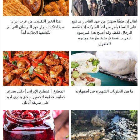
یُقال إن طبقًا شهیرًا من عهد القاجار قد مُنع
هذا الخبز التقلیدی من غرب إیران
على النساء بأمرٍ من أحد الملوک، إذ خصّصه
سیفاجئک: أسرار خبز البرساق التی لم
للرجال فقط. وقد أصبح هذا المرسوم
تکشفها الجدّات أبداً
الغریب قصهً تاریخیهً طریفهً ومثیره
للفضول.
ما هی الحلویات الشهیره فی أصفهان؟
المطبخ | المطبخ الإیرانی | دلیل بصری
خطوه بخطوه لتحضیر سجق بندری لذیذ
على طریقه آبادان