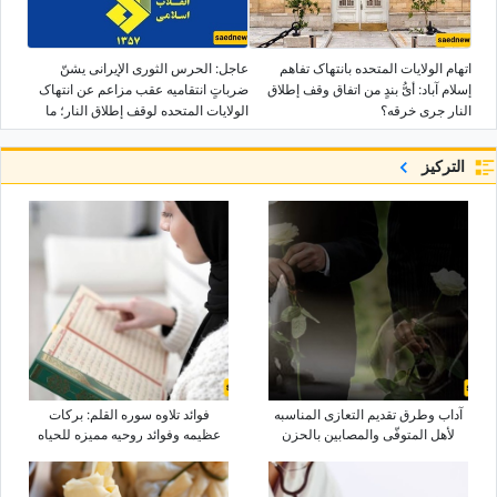
اتهام الولایات المتحده بانتهاک تفاهم
عاجل: الحرس الثوری الإیرانی یشنّ
إسلام آباد: أیُّ بندٍ من اتفاق وقف إطلاق
ضرباتٍ انتقامیه عقب مزاعم عن انتهاک
النار جرى خرقه؟
الولایات المتحده لوقف إطلاق النار؛ ما
هی القواعد العسکریه الأمریکیه التی
استُهدفت؟
التركيز
آداب وطرق تقدیم التعازی المناسبه
فوائد تلاوه سوره القلم: برکات
لأهل المتوفّى والمصابین بالحزن
عظیمه وفوائد روحیه ممیزه للحیاه