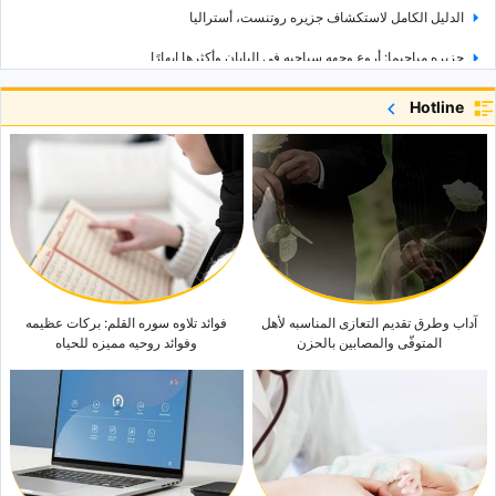
الدلیل الکامل لاستکشاف جزیره روتنست، أسترالیا
جزیره میاجیما: أروع وجهه سیاحیه فی الیابان وأکثرها إبهارًا
أفضل هاتف ذکی لتسجیل الفیدیو: أی هاتف یقدم أفضل أداء للکامیرا؟
Hotline
قمه آدم: الجبل المقدّس للإیمان فی سریلانکا
تحذیر عراقجی غیر المسبوق: الرساله التی دفعت محمد بن سلمان إلى الاتصال
بترامب
ارتفاع معدل البطاله فی نیوزیلندا إلى أعلى مستوى له منذ 10 سنوات لیصل إلى 5.6٪
فی الربع الثانی
آداب وطرق تقدیم التعازی المناسبه لأهل
فوائد تلاوه سوره القلم: برکات عظیمه
المتوفّى والمصابین بالحزن
وفوائد روحیه ممیزه للحیاه