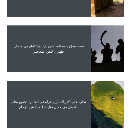
قصه مصوّره: فعالیه “میوزیک تیک” تُقام فی متحف
طهران للفن المعاصر
نظره على أکثر المنازل عزله فی العالم: الجمیع یحلم
بالعیش فی مکان مثل هذا بعیدًا عن الزحام