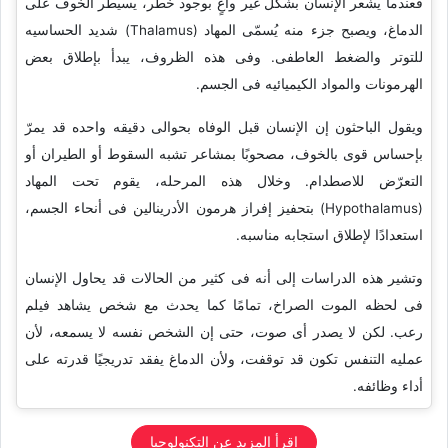
فعندما یشعر الإنسان بشکل غیر واعٍ بوجود خطر، یسیطر الخوف على
الدماغ، ویصبح جزء منه یُسمّى المهاد (Thalamus) شدید الحساسیه
للتوتر والضغط العاطفی. وفی هذه الظروف، یبدأ بإطلاق بعض
الهرمونات والمواد الکیمیائیه فی الجسم.
ویقول الباحثون إن الإنسان قبل الوفاه بحوالی دقیقه واحده قد یمرّ
بإحساس قوی بالخوف، مصحوبًا بمشاعر تشبه السقوط أو الطیران أو
التعرّض للاصطدام. وخلال هذه المرحله، یقوم تحت المهاد
(Hypothalamus) بتحفیز إفراز هرمون الأدرینالین فی أنحاء الجسم،
استعدادًا لإطلاق استجابه مناسبه.
وتشیر هذه الدراسات إلى أنه فی کثیر من الحالات قد یحاول الإنسان
فی لحظه الموت الصراخ، تمامًا کما یحدث مع شخص یشاهد فیلم
رعب. لکن لا یصدر أی صوت، حتى إن الشخص نفسه لا یسمعه، لأن
عملیه التنفس تکون قد توقفت، ولأن الدماغ یفقد تدریجیًا قدرته على
أداء وظائفه.
اقرأ المزید عن التکنولوجیا