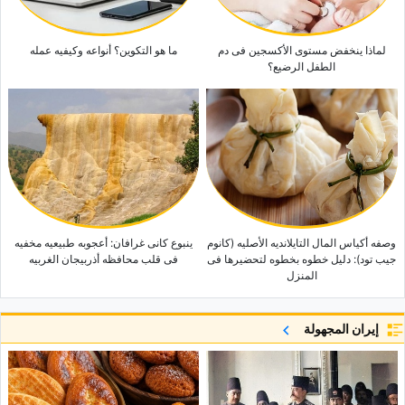
لماذا ینخفض مستوى الأکسجین فی دم
ما هو التکوین؟ أنواعه وکیفیه عمله
الطفل الرضیع؟
وصفه أکیاس المال التایلاندیه الأصلیه (کانوم
ینبوع کانی غرافان: أعجوبه طبیعیه مخفیه
جیب تود): دلیل خطوه بخطوه لتحضیرها فی
فی قلب محافظه أذربیجان الغربیه
المنزل
إيران المجهولة