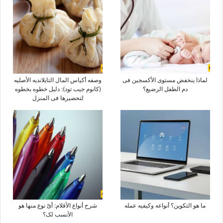
لماذا ینخفض مستوى الأکسجین فی
وصفه أکیاس المال التایلاندیه الأصلیه
دم الطفل الرضیع؟
(کانوم جیب تود): دلیل خطوه بخطوه
لتحضیرها فی المنزل
ما هو التکوین؟ أنواعه وکیفیه عمله
شرح أنواع الأقلام: أیّ نوع منها هو
الأنسب لک؟