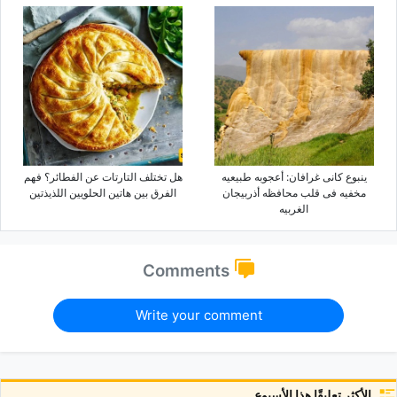
ینبوع کانی غرافان: أعجوبه طبیعیه
هل تختلف التارتات عن الفطائر؟ فهم
مخفیه فی قلب محافظه أذربیجان
الفرق بین هاتین الحلویین اللذیذتین
الغربیه
Comments
Write your comment
الأكثر تعليقًا هذا الأسبوع