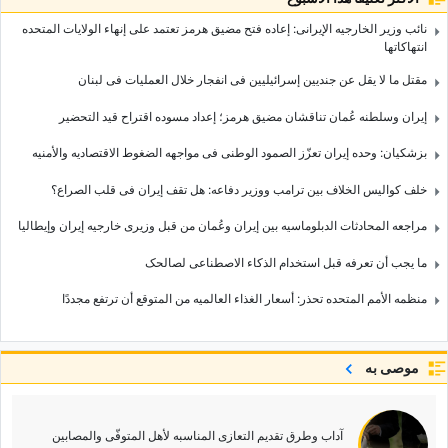
نائب وزیر الخارجیه الإیرانی: إعاده فتح مضیق هرمز تعتمد على إنهاء الولایات المتحده
انتهاکاتها
مقتل ما لا یقل عن جندیین إسرائیلیین فی انفجار خلال العملیات فی لبنان
إیران وسلطنه عُمان تناقشان مضیق هرمز؛ إعداد مسوده اقتراح قید التحضیر
بزشکیان: وحده إیران تعزّز الصمود الوطنی فی مواجهه الضغوط الاقتصادیه والأمنیه
خلف کوالیس الخلاف بین ترامب ووزیر دفاعه: هل تقف إیران فی قلب الصراع؟
مراجعه المحادثات الدبلوماسیه بین إیران وعُمان من قبل وزیری خارجیه إیران وإیطالیا
ما یجب أن تعرفه قبل استخدام الذکاء الاصطناعی لصالحک
منظمه الأمم المتحده تحذر: أسعار الغذاء العالمیه من المتوقع أن ترتفع مجددًا
موصى به
آداب وطرق تقدیم التعازی المناسبه لأهل المتوفّى والمصابین