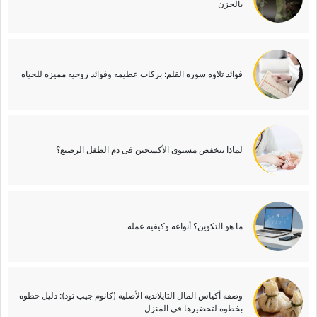
بالحزن
فوائد تلاوه سوره القلم: برکات عظیمه وفوائد روحیه ممیزه للحیاه
لماذا ینخفض مستوى الأکسجین فی دم الطفل الرضیع؟
ما هو التکوین؟ أنواعه وکیفیه عمله
وصفه أکیاس المال التایلاندیه الأصلیه (کانوم جیب تود): دلیل خطوه
بخطوه لتحضیرها فی المنزل