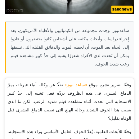
ساعدنیوز: وجدت مجموعه من الکیمیائیین والأطباء الأمریکیین، بعد
إجراء دراسات وأبحاث مکثفه على أشخاص کانوا یحتضرون أو عادوا
إلى الحیاه بعد الموت، أن لحظه الموت والدقائق القلیله التی تسبقها
یمکن أن تُحدث لدى الأفراد شعورًا یشبه إلى حدٍّ کبیر مشاهده فیلم
رعب شدید الخوف.
وفقًا لتقریر نشره موقع
«ساعد نیوز»
نقلًا عن وکاله أنباء «برنا»، یمرّ
الدماغ البشری فی هذه الظروف بردّه فعل تشبه إلى حدّ کبیر
الاستجابه التی تحدث أثناء مشاهده فیلم شدید الرعب. لکن ما الذی
یسبب هذا الخوف الشدید وحاله الهلع التی تصیب الدماغ البشری قبل
الوفاه بقلیل؟
وفقًا للأبحاث العلمیه، یُعدّ الخوف العامل الأساسی وراء هذه الاستجابه.