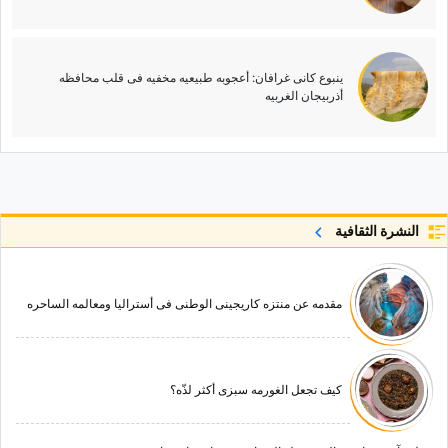
ینبوع کانی غرافان: أعجوبه طبیعیه مخفیه فی قلب محافظه
أذربیجان الغربیه
النشرة الثقافية
مقدمه عن منتزه کاریجینی الوطنی فی أسترالیا ومعالمه الساحره
کیف تجعل الغورمه سبزی أکثر لذّه؟