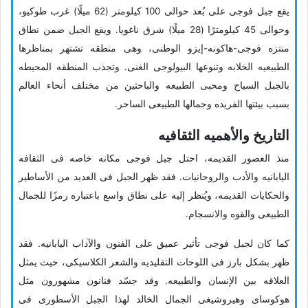
یقع جبل فوجی على بُعد حوالی 100 کیلومتر (62 میلًا) غرب طوکیو،
وحوالی 45 کیلومترًا (28 میلًا) شرق ناغویا. ویقع الجبل ضمن نطاق
منتزه فوجی-هاکونه-إیزو الوطنی، وهی منطقه تشتهر بمناظرها
الطبیعیه الخلابه وتنوعها البیولوجی الغنی. وتجذب المنطقه المحیطه
بالجبل السیاح ومحبی الطبیعه والباحثین من مختلف أنحاء العالم
بسبب بیئتها الفریده وجمالها الطبیعی الساحر.
التاریخ والأهمیه الثقافیه
منذ العصور القدیمه، احتل جبل فوجی مکانه خاصه فی الثقافه
الیابانیه والأدب والروحانیات. فقد ظهر الجبل فی العدید من الأساطیر
والحکایات القدیمه، ویُنظر إلیه على نطاق واسع باعتباره رمزًا للجمال
الطبیعی والقوه والانسجام.
کما کان لجبل فوجی تأثیر عمیق على الفنون والآداب الیابانیه. فقد
ظهر بشکل بارز فی اللوحات التقلیدیه والشعر الکلاسیکی، حیث یمثل
العلاقه بین الإنسان والطبیعه. وقد جسّد فنانون مشهورون مثل
هوکوسای وهیروشیغی الجمال الخالد لهذا الجبل الأسطوری فی