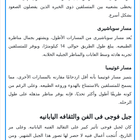
یحظى بشعبیه بین المتسلقین ذوی الخبره الذین یفضلون الصعود
بشکل أسرع.
مسار سوباشیری
یُعد مسار سوباشیری من المسارات الأطول، ویشتهر بجمال مناظره
الطبیعیه. یبلغ طول الطریق حوالی 14 کیلومترًا، ویوفر للمتسلقین
تجربه هادئه وسط الغابات والمناظر الجبلیه الخلابه.
مسار غوتیمبا
یتمیز مسار غوتیمبا بأنه أقل ازدحامًا مقارنه بالمسارات الأخرى، مما
یسمح للمتسلقین بالاستمتاع بالهدوء وروعه الطبیعه. وعلى الرغم من
کونه طریقًا أطول وأکثر تحدیًا، فإنه یوفر مناظر مذهله على طول
الرحله.
جبل فوجی فی الفن والثقافه الیابانیه
کان لجبل فوجی تأثیر کبیر على التقالید الفنیه الیابانیه. وعلى مر
التاریخ، أُنتجت أعمال فنیه لا حصر لها تصور هذا الجبل الشهیر. ومن