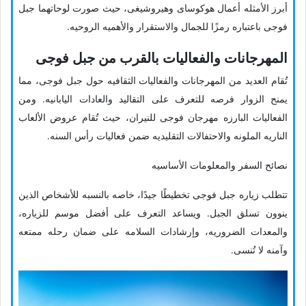
أبرز الأمثله أعمال هوکوسای وهیروشیغی، حیث صورت لوحاتهما جبل
فوجی باعتباره رمزًا للجمال والاستقرار والأهمیه الروحیه.
المهرجانات والفعالیات بالقرب من جبل فوجی
تُقام العدید من المهرجانات والفعالیات الثقافیه حول جبل فوجی، مما
یمنح الزوار فرصه للتعرف على التقالید والعادات الیابانیه. ومن
الفعالیات البارزه مهرجان فوجی للنیران، حیث تُقام عروض الألعاب
الناریه الملونه والاحتفالات التقلیدیه ضمن فعالیات رأس السنه.
نصائح السفر والمعلومات الأساسیه
تتطلب زیاره جبل فوجی تخطیطًا جیدًا، خاصه بالنسبه للأشخاص الذین
ینوون تسلق الجبل. ویساعد التعرف على أفضل موسم للزیاره،
والمعدات الضروریه، وإرشادات السلامه على ضمان رحله ممتعه
وآمنه لا تُنسى.