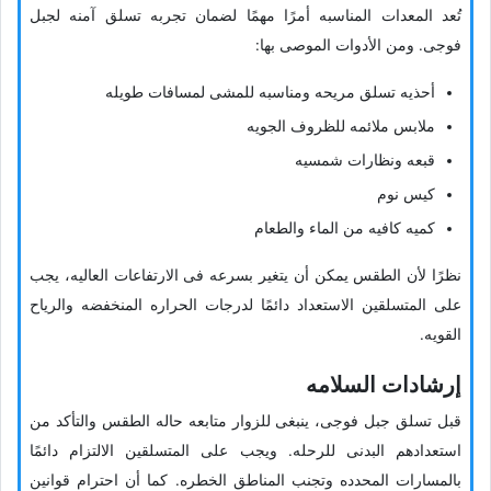
تُعد المعدات المناسبه أمرًا مهمًا لضمان تجربه تسلق آمنه لجبل
فوجی. ومن الأدوات الموصى بها:
أحذیه تسلق مریحه ومناسبه للمشی لمسافات طویله
ملابس ملائمه للظروف الجویه
قبعه ونظارات شمسیه
کیس نوم
کمیه کافیه من الماء والطعام
نظرًا لأن الطقس یمکن أن یتغیر بسرعه فی الارتفاعات العالیه، یجب
على المتسلقین الاستعداد دائمًا لدرجات الحراره المنخفضه والریاح
القویه.
إرشادات السلامه
قبل تسلق جبل فوجی، ینبغی للزوار متابعه حاله الطقس والتأکد من
استعدادهم البدنی للرحله. ویجب على المتسلقین الالتزام دائمًا
بالمسارات المحدده وتجنب المناطق الخطره. کما أن احترام قوانین