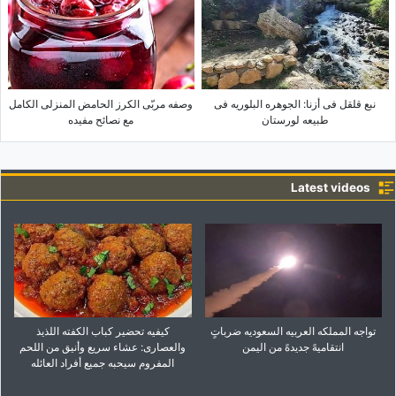
نبع قلقل فی أزنا: الجوهره البلوریه فی
وصفه مربّى الکرز الحامض المنزلی الکامل
طبیعه لورستان
مع نصائح مفیده
Latest videos
تواجه المملکه العربیه السعودیه ضرباتٍ
کیفیه تحضیر کباب الکفته اللذیذ
انتقامیهً جدیدهً من الیمن
والعصاری: عشاء سریع وأنیق من اللحم
المفروم سیحبه جمیع أفراد العائله