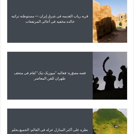
قریه ریاب القدیمه فی شرق إیران — مستوطنه تراثیه
خالده مخفیه فی أعالی المرتفعات
قصه مصوّره: فعالیه “میوزیک تیک” تُقام فی متحف
طهران للفن المعاصر
نظره على أکثر المنازل عزله فی العالم: الجمیع یحلم