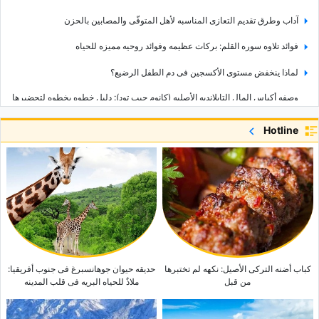
آداب وطرق تقدیم التعازی المناسبه لأهل المتوفّى والمصابین بالحزن
فوائد تلاوه سوره القلم: برکات عظیمه وفوائد روحیه ممیزه للحیاه
لماذا ینخفض مستوى الأکسجین فی دم الطفل الرضیع؟
وصفه أکیاس المال التایلاندیه الأصلیه (کانوم جیب تود): دلیل خطوه بخطوه لتحضیرها
فی المنزل
Hotline
ما هو التکوین؟ أنواعه وکیفیه عمله
شرح أنواع الأقلام: أیّ نوع منها هو الأنسب لک؟
ینبوع کانی غرافان: أعجوبه طبیعیه مخفیه فی قلب محافظه أذربیجان الغربیه
هل تختلف التارتات عن الفطائر؟ فهم الفرق بین هاتین الحلویین اللذیذتین
کباب أضنه الترکی الأصیل: نکهه لم تختبرها
حدیقه حیوان جوهانسبرغ فی جنوب أفریقیا:
من قبل
ملاذٌ للحیاه البریه فی قلب المدینه