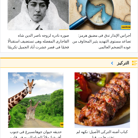
أجراس الإنذار تدق فی مضیق هرمز:
صوره نادره لزوجه ناصر الدین شاه
تصاعد مستوى التهدید یثیر المخاوف من
القاجاری المفضله وهی تستضیف استقبالًا
عوده التضخم العالمی
فخمًا فی قصر عشرت آباد الجمیل تکریمًا
لضیف أجنبی رفیع المستوى
التركيز
کباب أضنه الترکی الأصیل: نکهه لم
حدیقه حیوان جوهانسبرغ فی جنوب
تختبرها من قبل
أفریقیا: ملاذٌ للحیاه البریه فی قلب