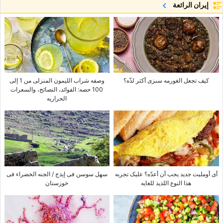
إيران الرائعة
کیف تجعل الغورمه سبزی أکثر لذّه؟
وصفه شراب اللیمون المنزلی من 1 إلى
100 حصه: الفوائد، النصائح، والسعرات
الحراریه
أی أوملیت جدید یجب أن أعدّه؟ علیک تجربه
سهل سوسن فی إیذج / الجنه الخضراء فی
هذا النوع اللذیذ للغایه
خوزستان