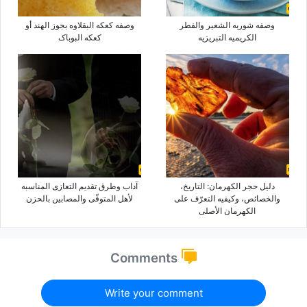
وصفه شوربه الشعیر والفطر
وصفه کعکه البقلاوه بجوز الهند أو
الکریمیه التبریزیه
کعکه البوباک
دلیل حجر الکهرمان: التاریخ،
آداب وطرق تقدیم التعازی المناسبه
والخصائص، وکیفیه التعرّف على
لأهل المتوفّى والمصابین بالحزن
الکهرمان الأصلی
Comments
Write your comment