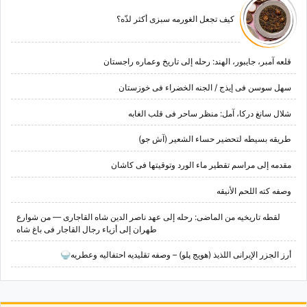
کیف تجعل الغورمه سبزی أکثر لذّه؟
قلعه آمبر، جایبور، الهند: رحله إلى تاریخ وعماره راجستان
سهل سوسن فی إیذج / الجنه الخضراء فی خوزستان
شلال سانغ درکا، آمل: منظر ساحر فی قلب الغابه
طریقه بسیطه لتحضیر حساء الشعیر (آش جو)
مقدمه إلى مراسم تقطیر ماء الورد وتوقیتها فی کاشان
وصفه کته اللحم الأنیقه
لقطه تاریخیه من الماضی: رحله إلى عهد ناصر الدین شاه القاجاری — من شوارع
طهران إلى أزیاء رجال القاجار فی باغ شاه
أرز الجزر الإیرانی اللذیذ (هویج پلو) – وصفه تقلیدیه احتفالیه وعطریه🍚