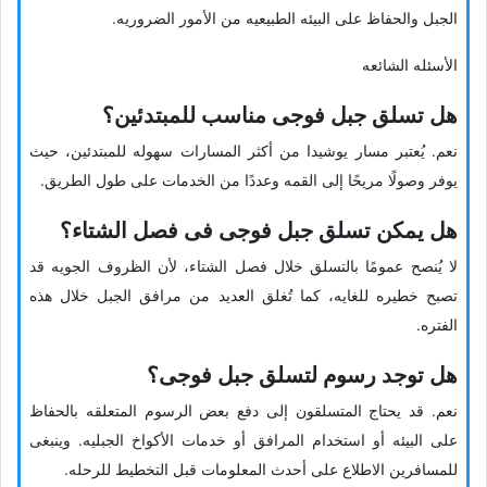
الجبل والحفاظ على البیئه الطبیعیه من الأمور الضروریه.
الأسئله الشائعه
هل تسلق جبل فوجی مناسب للمبتدئین؟
نعم. یُعتبر مسار یوشیدا من أکثر المسارات سهوله للمبتدئین، حیث
یوفر وصولًا مریحًا إلى القمه وعددًا من الخدمات على طول الطریق.
هل یمکن تسلق جبل فوجی فی فصل الشتاء؟
لا یُنصح عمومًا بالتسلق خلال فصل الشتاء، لأن الظروف الجویه قد
تصبح خطیره للغایه، کما تُغلق العدید من مرافق الجبل خلال هذه
الفتره.
هل توجد رسوم لتسلق جبل فوجی؟
نعم. قد یحتاج المتسلقون إلى دفع بعض الرسوم المتعلقه بالحفاظ
على البیئه أو استخدام المرافق أو خدمات الأکواخ الجبلیه. وینبغی
للمسافرین الاطلاع على أحدث المعلومات قبل التخطیط للرحله.