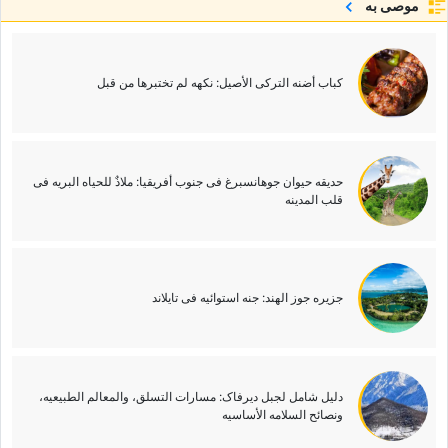
موصى به
کباب أضنه الترکی الأصیل: نکهه لم تختبرها من قبل
حدیقه حیوان جوهانسبرغ فی جنوب أفریقیا: ملاذٌ للحیاه البریه فی
قلب المدینه
جزیره جوز الهند: جنه استوائیه فی تایلاند
دلیل شامل لجبل دیرفاک: مسارات التسلق، والمعالم الطبیعیه،
ونصائح السلامه الأساسیه