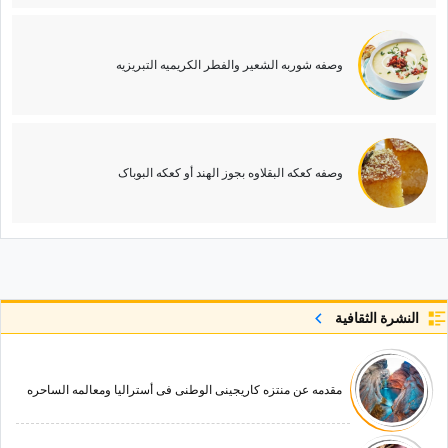
وصفه شوربه الشعیر والفطر الکریمیه التبریزیه
وصفه کعکه البقلاوه بجوز الهند أو کعکه البوباک
النشرة الثقافية
مقدمه عن منتزه کاریجینی الوطنی فی أسترالیا ومعالمه الساحره