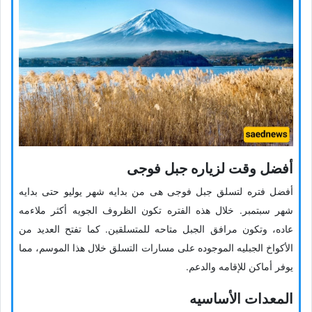
أفضل وقت لزیاره جبل فوجی
أفضل فتره لتسلق جبل فوجی هی من بدایه شهر یولیو حتى بدایه
شهر سبتمبر. خلال هذه الفتره تکون الظروف الجویه أکثر ملاءمه
عاده، وتکون مرافق الجبل متاحه للمتسلقین. کما تفتح العدید من
الأکواخ الجبلیه الموجوده على مسارات التسلق خلال هذا الموسم، مما
یوفر أماکن للإقامه والدعم.
المعدات الأساسیه