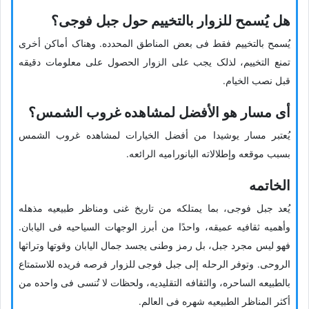
هل یُسمح للزوار بالتخییم حول جبل فوجی؟
یُسمح بالتخییم فقط فی بعض المناطق المحدده. وهناک أماکن أخرى
تمنع التخییم، لذلک یجب على الزوار الحصول على معلومات دقیقه
قبل نصب الخیام.
أی مسار هو الأفضل لمشاهده غروب الشمس؟
یُعتبر مسار یوشیدا من أفضل الخیارات لمشاهده غروب الشمس
بسبب موقعه وإطلالاته البانورامیه الرائعه.
الخاتمه
یُعد جبل فوجی، بما یمتلکه من تاریخ غنی ومناظر طبیعیه مذهله
وأهمیه ثقافیه عمیقه، واحدًا من أبرز الوجهات السیاحیه فی الیابان.
فهو لیس مجرد جبل، بل رمز وطنی یجسد جمال الیابان وقوتها وتراثها
الروحی. وتوفر الرحله إلى جبل فوجی للزوار فرصه فریده للاستمتاع
بالطبیعه الساحره، والثقافه التقلیدیه، ولحظات لا تُنسى فی واحده من
أکثر المناظر الطبیعیه شهره فی العالم.