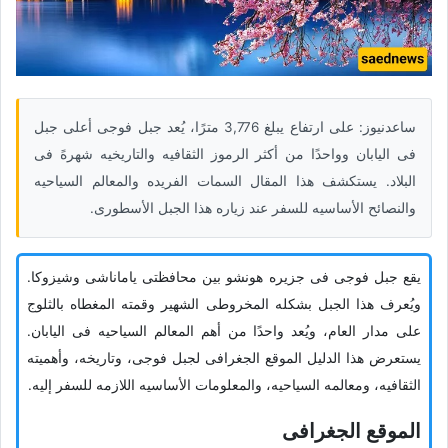
ساعدنیوز: على ارتفاع یبلغ 3,776 مترًا، یُعد جبل فوجی أعلى جبل
فی الیابان وواحدًا من أکثر الرموز الثقافیه والتاریخیه شهرهً فی
البلاد. یستکشف هذا المقال السمات الفریده والمعالم السیاحیه
والنصائح الأساسیه للسفر عند زیاره هذا الجبل الأسطوری.
یقع جبل فوجی فی جزیره هونشو بین محافظتی یاماناشی وشیزوکا.
ویُعرف هذا الجبل بشکله المخروطی الشهیر وقمته المغطاه بالثلوج
على مدار العام، ویُعد واحدًا من أهم المعالم السیاحیه فی الیابان.
یستعرض هذا الدلیل الموقع الجغرافی لجبل فوجی، وتاریخه، وأهمیته
الثقافیه، ومعالمه السیاحیه، والمعلومات الأساسیه اللازمه للسفر إلیه.
الموقع الجغرافی