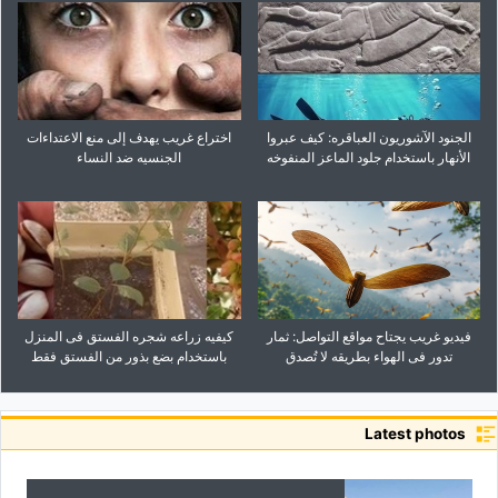
الجنود الآشوریون العباقره: کیف عبروا
اختراع غریب یهدف إلى منع الاعتداءات
الأنهار باستخدام جلود الماعز المنفوخه
الجنسیه ضد النساء
فیدیو غریب یجتاح مواقع التواصل: ثمار
کیفیه زراعه شجره الفستق فی المنزل
تدور فی الهواء بطریقه لا تُصدق
باستخدام بضع بذور من الفستق فقط
Latest photos