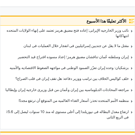
الأكثر تعليقًا هذا الأسبوع
نائب وزیر الخارجیه الإیرانی: إعاده فتح مضیق هرمز تعتمد على إنهاء الولایات المتحده
انتهاکاتها
مقتل ما لا یقل عن جندیین إسرائیلیین فی انفجار خلال العملیات فی لبنان
إیران وسلطنه عُمان تناقشان مضیق هرمز؛ إعداد مسوده اقتراح قید التحضیر
بزشکیان: وحده إیران تعزّز الصمود الوطنی فی مواجهه الضغوط الاقتصادیه والأمنیه
خلف کوالیس الخلاف بین ترامب ووزیر دفاعه: هل تقف إیران فی قلب الصراع؟
مراجعه المحادثات الدبلوماسیه بین إیران وعُمان من قبل وزیری خارجیه إیران وإیطالیا
منظمه الأمم المتحده تحذر: أسعار الغذاء العالمیه من المتوقع أن ترتفع مجددًا
ارتفاع معدل البطاله فی نیوزیلندا إلى أعلى مستوى له منذ 10 سنوات لیصل إلى 5.6٪
فی الربع الثانی