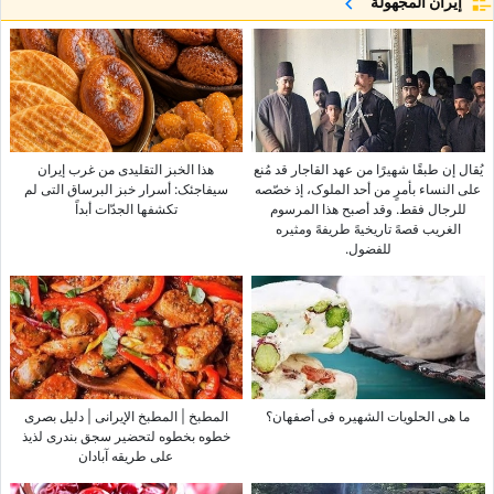
إيران المجهولة
یُقال إن طبقًا شهیرًا من عهد القاجار قد مُنع
هذا الخبز التقلیدی من غرب إیران
على النساء بأمرٍ من أحد الملوک، إذ خصّصه
سیفاجئک: أسرار خبز البرساق التی لم
للرجال فقط. وقد أصبح هذا المرسوم
تکشفها الجدّات أبداً
الغریب قصهً تاریخیهً طریفهً ومثیره
للفضول.
ما هی الحلویات الشهیره فی أصفهان؟
المطبخ | المطبخ الإیرانی | دلیل بصری
خطوه بخطوه لتحضیر سجق بندری لذیذ
على طریقه آبادان