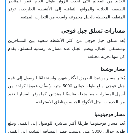
العدید من المعالم التی تجذب الزوار طوال العام. فمن المناظر
الطبیعیه الخلابه والمواقع الثقافیه إلى الأنشطه الخارجیه، توفر
المنطقه المحیطه بالجبل مجموعه واسعه من التجارب الممتعه.
مسارات تسلق جبل فوجی
یُعد تسلق جبل فوجی من أکثر الأنشطه شعبیه بین المسافرین
ومتسلقی الجبال. ویضم الجبل عده مسارات رسمیه للتسلق، یقدم
کل منها تجربه مختلفه:
مسار یوشیدا
یُعتبر مسار یوشیدا الطریق الأکثر شهره واستخدامًا للوصول إلى قمه
جبل فوجی. یبلغ طوله حوالی 5000 متر، ویُصنَّف عمومًا کواحد من
أسهل المسارات، مما یجعله مناسبًا للمبتدئین. کما یوفر المسار العدید
من الخدمات، مثل الأکواخ الجبلیه ومناطق الاستراحه.
مسار فوجینومیا
یُعد مسار فوجینومیا طریقًا أکثر مباشره للوصول إلى القمه، ویبلغ
طوله حوالی 5000 متر. وبسبب قِصر المسافه المؤدیه إلى القمه،