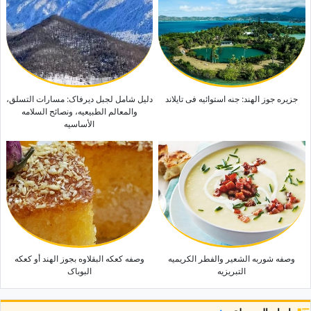
جزیره جوز الهند: جنه استوائیه فی تایلاند
دلیل شامل لجبل دیرفاک: مسارات التسلق،
والمعالم الطبیعیه، ونصائح السلامه
الأساسیه
وصفه شوربه الشعیر والفطر الکریمیه
وصفه کعکه البقلاوه بجوز الهند أو کعکه
التبریزیه
البوباک