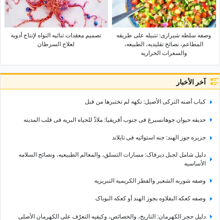
وصفه سلطه شیرازی: تتبیله على طریقه
تصمیم معقدات ثنائیه النواه لإنتاج أدویه
المطاعم، نصائح تقلیدیه، الطبیعه،
لعلاج السرطان
والسعرات الحراریه
آخر الأخبار
کباب أضنه الترکی الأصیل: نکهه لم تختبرها من قبل
حدیقه حیوان جوهانسبرغ فی جنوب أفریقیا: ملاذٌ للحیاه البریه فی قلب المدینه
جزیره جوز الهند: جنه استوائیه فی تایلاند
دلیل شامل لجبل دیرفاک: مسارات التسلق، والمعالم الطبیعیه، ونصائح السلامه
الأساسیه
وصفه شوربه الشعیر والفطر الکریمیه التبریزیه
وصفه کعکه البقلاوه بجوز الهند أو کعکه البوباک
دلیل حجر الکهرمان: التاریخ، والخصائص، وکیفیه التعرّف على الکهرمان الأصلی