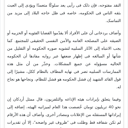
النقد مفتوحه، فإن ذلک فی رأیی یعد سلوکًا متعمدًا ویؤدی إلى العبث
بثقه الناس فی الحکومه، خاصه فی ظل حاجه البلاد إلى مزید من
التماسک.
وأضاف بردخانی أن على الأفراد ألا یقدّموا القضایا الفئویه أو الحزبیه أو
الضیقه على المصلحه العامه والأمن النفسی الحقیقی للمجتمع. کما
یجب الانتباه إلى الآثار السلبیه لتشویه صوره الحکومه أو التقلیل من
شأنها أو المبالغه فی إظهار ضعفها عبر روایه مفادها أن الحکومه
الحالیه مسؤوله عن جمیع المشکلات. وحذّر من أن مثل هذه
الممارسات السلبیه تضر فی نهایه المطاف بالنظام ککل، مشیرًا إلى
قول القائد الشهید إن فشل الحکومه هو فشل للنظام، ونجاحها هو نجاح
له.
وفیما یتعلق بإیرادات هیئه الإذاعه والتلفزیون، قال ممثل أردکان إن
نحو 40 تریلیون تومان خُصصت هذا العام لمیزانیه الهیئه، إضافه إلى
إیراداتها المستقله من الإعلانات ومصادر أخرى. وأضاف أن هذه الأرقام
لم تکن شفافه قط وظلت فی “ظروف غیر واضحه”، إلا أن تقدیرات