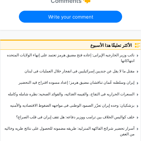
Comments
Write your comment
الأكثر تعليقًا هذا الأسبوع
نائب وزیر الخارجیه الإیرانی: إعاده فتح مضیق هرمز تعتمد على إنهاء الولایات المتحده
انتهاکاتها
مقتل ما لا یقل عن جندیین إسرائیلیین فی انفجار خلال العملیات فی لبنان
إیران وسلطنه عُمان تناقشان مضیق هرمز؛ إعداد مسوده اقتراح قید التحضیر
السعرات الحراریه فی التفاح، والقیمه الغذائیه، والفوائد الصحیه: نظره شامله وکامله
بزشکیان: وحده إیران تعزّز الصمود الوطنی فی مواجهه الضغوط الاقتصادیه والأمنیه
خلف کوالیس الخلاف بین ترامب ووزیر دفاعه: هل تقف إیران فی قلب الصراع؟
أسرار تحضیر شرائح الفاکهه المنزلیه: طریقه مضمونه للحصول على نتائج طریه وخالیه
من العفن