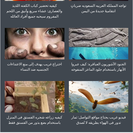
تواجه المملکه العربیه السعودیه ضرباتٍ
کیفیه تحضیر کباب الکفته اللذیذ
انتقامیهً جدیدهً من الیمن
والعصاری: عشاء سریع وأنیق من اللحم
المفروم سیحبه جمیع أفراد العائله
الجنود الآشوریون العباقره: کیف عبروا
اختراع غریب یهدف إلى منع الاعتداءات
الأنهار باستخدام جلود الماعز المنفوخه
الجنسیه ضد النساء
فیدیو غریب یجتاح مواقع التواصل: ثمار
کیفیه زراعه شجره الفستق فی المنزل
تدور فی الهواء بطریقه لا تُصدق
باستخدام بضع بذور من الفستق فقط