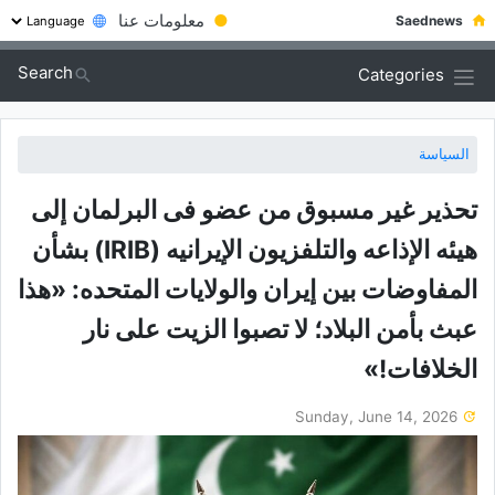
●
معلومات عنا
Saednews
Search
Categories
السياسة
تحذیر غیر مسبوق من عضو فی البرلمان إلى
هیئه الإذاعه والتلفزیون الإیرانیه (IRIB) بشأن
المفاوضات بین إیران والولایات المتحده: «هذا
عبث بأمن البلاد؛ لا تصبوا الزیت على نار
الخلافات!»
Sunday, June 14, 2026