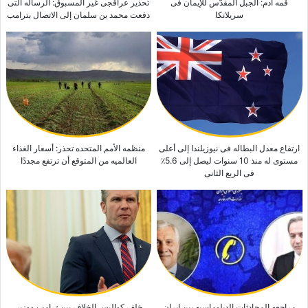
قمه آدم: الجبل المقدّس للإیمان فی
تحذیر عراقجی غیر المسبوق: الرساله التی
سریلانکا
دفعت محمد بن سلمان إلى الاتصال بترامب
ارتفاع معدل البطاله فی نیوزیلندا إلى أعلى
منظمه الأمم المتحده تحذر: أسعار الغذاء
مستوى له منذ 10 سنوات لیصل إلى 5.6٪
العالمیه من المتوقع أن ترتفع مجددًا
فی الربع الثانی
مراجعه المحادثات الدبلوماسیه بین إیران
خلف کوالیس الخلاف بین ترامب ووزیر