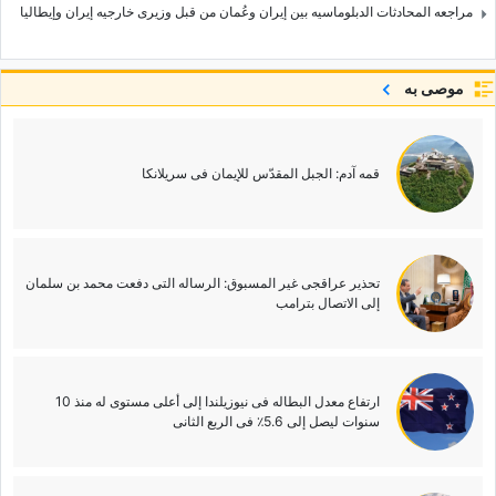
مراجعه المحادثات الدبلوماسیه بین إیران وعُمان من قبل وزیری خارجیه إیران وإیطالیا
موصى به
قمه آدم: الجبل المقدّس للإیمان فی سریلانکا
تحذیر عراقجی غیر المسبوق: الرساله التی دفعت محمد بن سلمان
إلى الاتصال بترامب
ارتفاع معدل البطاله فی نیوزیلندا إلى أعلى مستوى له منذ 10
سنوات لیصل إلى 5.6٪ فی الربع الثانی