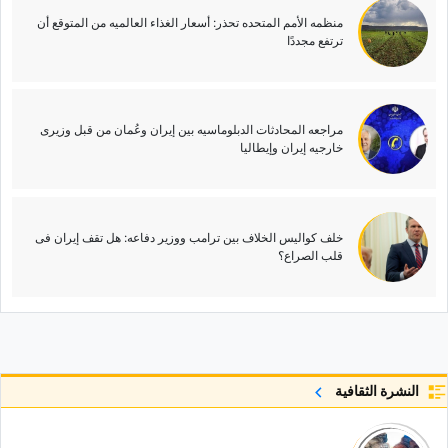
منظمه الأمم المتحده تحذر: أسعار الغذاء العالمیه من المتوقع أن
ترتفع مجددًا
مراجعه المحادثات الدبلوماسیه بین إیران وعُمان من قبل وزیری
خارجیه إیران وإیطالیا
خلف کوالیس الخلاف بین ترامب ووزیر دفاعه: هل تقف إیران فی
قلب الصراع؟
النشرة الثقافية