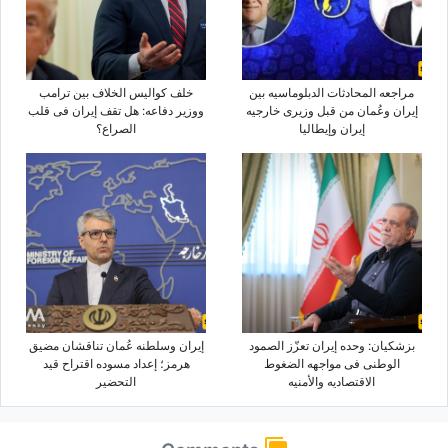
مراجعه المحادثات الدبلوماسیه بین
خلف کوالیس الخلاف بین ترامب
إیران وعُمان من قبل وزیری خارجیه
ووزیر دفاعه: هل تقف إیران فی قلب
إیران وإیطالیا
الصراع؟
بزشکیان: وحده إیران تعزّز الصمود
إیران وسلطنه عُمان تناقشان مضیق
الوطنی فی مواجهه الضغوط
هرمز؛ إعداد مسوده اقتراح قید
الاقتصادیه والأمنیه
التحضیر