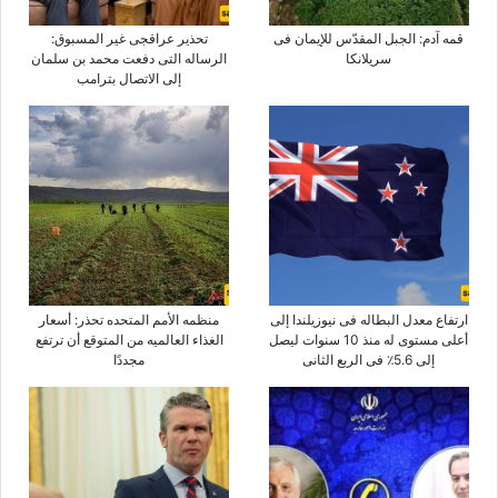
قمه آدم: الجبل المقدّس للإیمان فی
تحذیر عراقجی غیر المسبوق:
سریلانکا
الرساله التی دفعت محمد بن سلمان
إلى الاتصال بترامب
ارتفاع معدل البطاله فی نیوزیلندا إلى
منظمه الأمم المتحده تحذر: أسعار
أعلى مستوى له منذ 10 سنوات لیصل
الغذاء العالمیه من المتوقع أن ترتفع
إلى 5.6٪ فی الربع الثانی
مجددًا