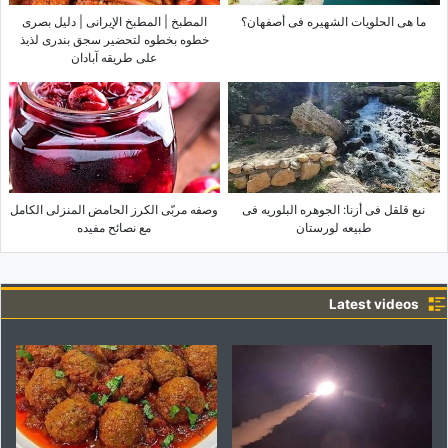
ما هی الحلویات الشهیره فی أصفهان؟
المطبخ | المطبخ الإیرانی | دلیل بصری
خطوه بخطوه لتحضیر سجق بندری لذیذ
على طریقه آبادان
نبع قلقل فی أزنا: الجوهره البلوریه فی
وصفه مربّى الکرز الحامض المنزلی الکامل
طبیعه لورستان
مع نصائح مفیده
Latest videos