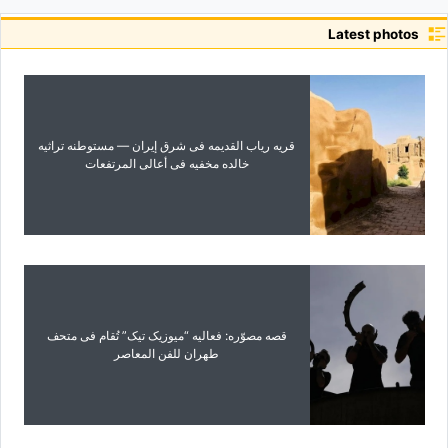
Latest photos
قریه ریاب القدیمه فی شرق إیران — مستوطنه تراثیه
خالده مخفیه فی أعالی المرتفعات
قصه مصوّره: فعالیه “میوزیک تیک” تُقام فی متحف
طهران للفن المعاصر