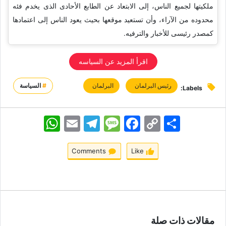
ملکیتها لجمیع الناس، إلى الابتعاد عن الطابع الأحادی الذی یخدم فئه
محدوده من الآراء، وأن تستعید موقعها بحیث یعود الناس إلى اعتمادها
کمصدر رئیسی للأخبار والترفیه.
اقرأ المزید عن السیاسه
رئیس البرلمان
البرلمان
#
السياسة
Labels:
اشتراک
Copy
Facebook
Message
Telegram
Email
WhatsApp
Link
Comments
Like
مقالات ذات صلة