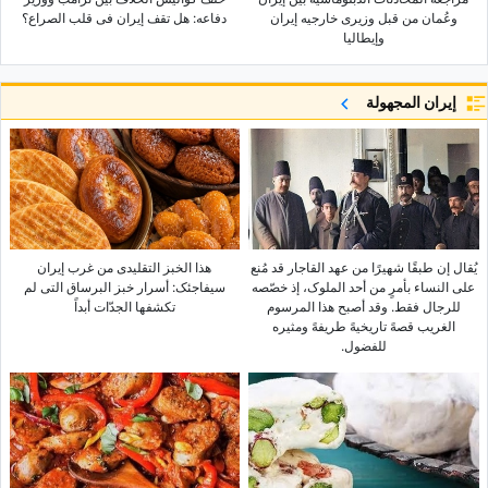
وعُمان من قبل وزیری خارجیه إیران
دفاعه: هل تقف إیران فی قلب الصراع؟
وإیطالیا
إيران المجهولة
یُقال إن طبقًا شهیرًا من عهد القاجار قد مُنع
هذا الخبز التقلیدی من غرب إیران
على النساء بأمرٍ من أحد الملوک، إذ خصّصه
سیفاجئک: أسرار خبز البرساق التی لم
للرجال فقط. وقد أصبح هذا المرسوم
تکشفها الجدّات أبداً
الغریب قصهً تاریخیهً طریفهً ومثیره
للفضول.