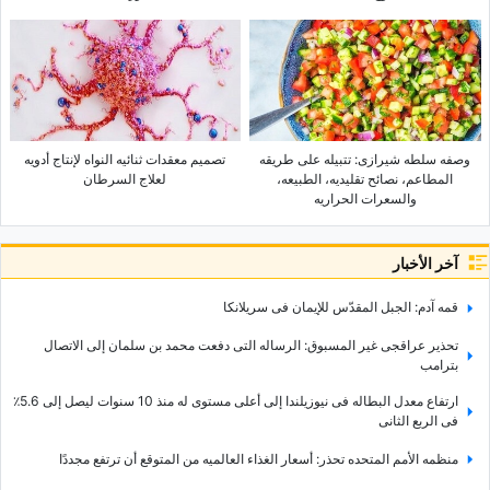
وصفه سلطه شیرازی: تتبیله على طریقه
تصمیم معقدات ثنائیه النواه لإنتاج أدویه
المطاعم، نصائح تقلیدیه، الطبیعه،
لعلاج السرطان
والسعرات الحراریه
آخر الأخبار
قمه آدم: الجبل المقدّس للإیمان فی سریلانکا
تحذیر عراقجی غیر المسبوق: الرساله التی دفعت محمد بن سلمان إلى الاتصال
بترامب
ارتفاع معدل البطاله فی نیوزیلندا إلى أعلى مستوى له منذ 10 سنوات لیصل إلى 5.6٪
فی الربع الثانی
منظمه الأمم المتحده تحذر: أسعار الغذاء العالمیه من المتوقع أن ترتفع مجددًا