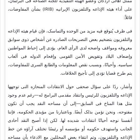
ممثل أهالی أردکان وعضو الهیئه التنفیذیه للجنه الصناعه فی البرلمان،
على أداء هیئه الإذاعه والتلفزیون الإیرانیه (IRIB) بشأن المفاوضات،
قائلاً:
فی ظرف یُتوقع فیه مزید من الوحده والتماسک، فإن قیام هیئه الإذاعه
والتلفزیون بتضخیم بعض التصریحات الصادره عن أشخاص ذوی سوابق
معروفه ومواقف واضحه لدى الرأی العام، یؤدی إلى إحباط المواطنین
وإضعاف البلاد وتقویض الأمن القومی وإقحام الدوله فی ألعاب
سیاسیه. وأحیانًا، وبسبب نقص المعلومات والطابع السری للمفاوضات،
یتم طرح قضایا تؤدی إلى تأجیج الخلافات.
وأشار، ردًا على سؤال صحفی حول الانتقادات المنحازه التی توجهها
الإذاعه والتلفزیون للرئیس وانتقاد مقدمی البرامج له—رغم عدم وجود
مثل هذا المناخ فی السابق—إلى أن مساحه النقد یجب أن تکون
مفتوحه، ونحن نؤمن بذلک أیضًا. وباعتبارنا من مؤیدی الحکومه، فإننا
أنفسنا نوجه أحیانًا انتقادات شدیده لها. لکن إذا أصبح النقد أحادی
الجانب واستهدف حکومه أو مؤسسه أو رئیسًا تختلف آراؤه عن خط
الإذاعه والتلفزیون، وتم انتقاء بعض المحللین مع الادعاء بأن مساحه