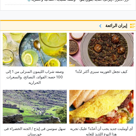
إيران الرائعة
کیف تجعل الغورمه سبزی أکثر لذّه؟
وصفه شراب اللیمون المنزلی من 1 إلى
100 حصه: الفوائد، النصائح، والسعرات
الحراریه
أی أوملیت جدید یجب أن أعدّه؟ علیک تجربه
سهل سوسن فی إیذج / الجنه الخضراء فی
هذا النوع اللذیذ للغایه
خوزستان