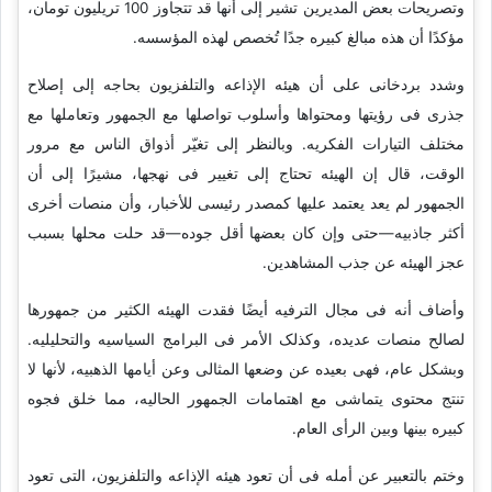
وتصریحات بعض المدیرین تشیر إلى أنها قد تتجاوز 100 تریلیون تومان،
مؤکدًا أن هذه مبالغ کبیره جدًا تُخصص لهذه المؤسسه.
وشدد بردخانی على أن هیئه الإذاعه والتلفزیون بحاجه إلى إصلاح
جذری فی رؤیتها ومحتواها وأسلوب تواصلها مع الجمهور وتعاملها مع
مختلف التیارات الفکریه. وبالنظر إلى تغیّر أذواق الناس مع مرور
الوقت، قال إن الهیئه تحتاج إلى تغییر فی نهجها، مشیرًا إلى أن
الجمهور لم یعد یعتمد علیها کمصدر رئیسی للأخبار، وأن منصات أخرى
أکثر جاذبیه—حتى وإن کان بعضها أقل جوده—قد حلت محلها بسبب
عجز الهیئه عن جذب المشاهدین.
وأضاف أنه فی مجال الترفیه أیضًا فقدت الهیئه الکثیر من جمهورها
لصالح منصات عدیده، وکذلک الأمر فی البرامج السیاسیه والتحلیلیه.
وبشکل عام، فهی بعیده عن وضعها المثالی وعن أیامها الذهبیه، لأنها لا
تنتج محتوى یتماشى مع اهتمامات الجمهور الحالیه، مما خلق فجوه
کبیره بینها وبین الرأی العام.
وختم بالتعبیر عن أمله فی أن تعود هیئه الإذاعه والتلفزیون، التی تعود