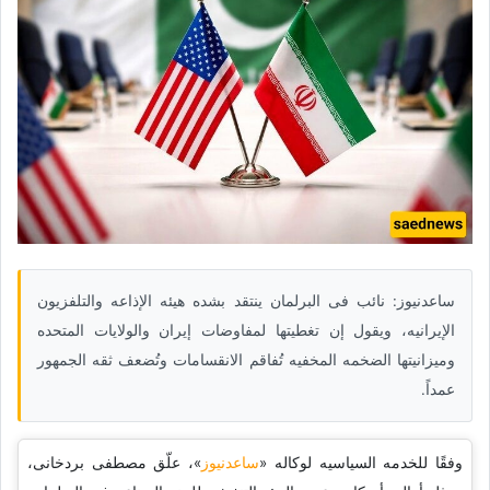
ساعدنیوز: نائب فی البرلمان ینتقد بشده هیئه الإذاعه والتلفزیون
الإیرانیه، ویقول إن تغطیتها لمفاوضات إیران والولایات المتحده
ومیزانیتها الضخمه المخفیه تُفاقم الانقسامات وتُضعف ثقه الجمهور
عمداً.
وفقًا للخدمه السیاسیه لوکاله «
ساعدنیوز
»، علّق مصطفى بردخانی،