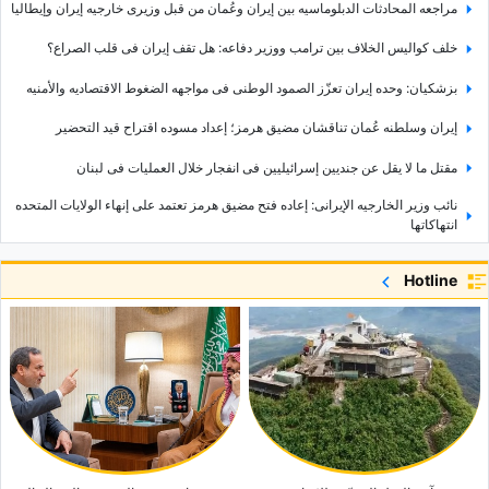
مراجعه المحادثات الدبلوماسیه بین إیران وعُمان من قبل وزیری خارجیه إیران وإیطالیا
خلف کوالیس الخلاف بین ترامب ووزیر دفاعه: هل تقف إیران فی قلب الصراع؟
بزشکیان: وحده إیران تعزّز الصمود الوطنی فی مواجهه الضغوط الاقتصادیه والأمنیه
إیران وسلطنه عُمان تناقشان مضیق هرمز؛ إعداد مسوده اقتراح قید التحضیر
مقتل ما لا یقل عن جندیین إسرائیلیین فی انفجار خلال العملیات فی لبنان
نائب وزیر الخارجیه الإیرانی: إعاده فتح مضیق هرمز تعتمد على إنهاء الولایات المتحده
انتهاکاتها
اکتشف کابادوکیا: استکشف مدینه ترکیا الساحره المنحوته فی الصخور
Hotline
استکشاف مناره أنیفا: المعلم البحری التاریخی فی روسیا
القصر الکبیر فی تایلاند: الموقع، التاریخ، الأقسام الرئیسیه، والصور
ما هی السیرامیدات وکیف تعمل على تقویه الحاجز الواقی للبشره؟
سمک مقرمش مغطى بفتات الخبز: دلیل بسیط لوصفه منزلیه