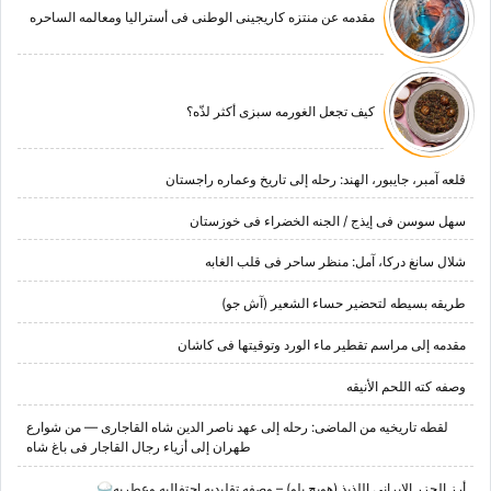
مقدمه عن منتزه کاریجینی الوطنی فی أسترالیا ومعالمه الساحره
کیف تجعل الغورمه سبزی أکثر لذّه؟
قلعه آمبر، جایبور، الهند: رحله إلى تاریخ وعماره راجستان
سهل سوسن فی إیذج / الجنه الخضراء فی خوزستان
شلال سانغ درکا، آمل: منظر ساحر فی قلب الغابه
طریقه بسیطه لتحضیر حساء الشعیر (آش جو)
مقدمه إلى مراسم تقطیر ماء الورد وتوقیتها فی کاشان
وصفه کته اللحم الأنیقه
لقطه تاریخیه من الماضی: رحله إلى عهد ناصر الدین شاه القاجاری — من شوارع
طهران إلى أزیاء رجال القاجار فی باغ شاه
أرز الجزر الإیرانی اللذیذ (هویج پلو) – وصفه تقلیدیه احتفالیه وعطریه🍚