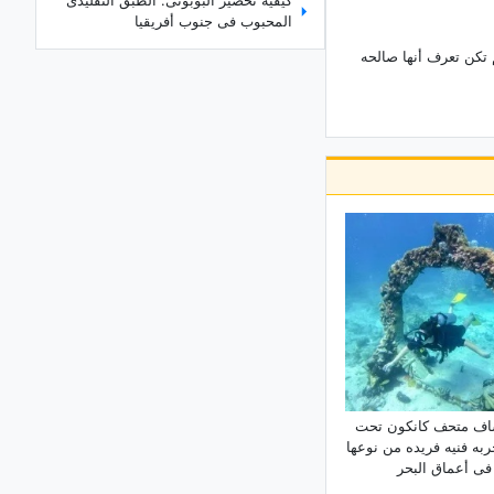
المحبوب فی جنوب أفریقیا
 تکن تعرف أنها صالحه
وصفه الوافل الملوّن: حلوى شهیه ولذیذه
تناسب الجمیع
إیفرلاند بارک فی کوریا الجنوبیه: الدلیل
الشامل والمعلومات الأساسیه
اکتشاف مسجد تشاملیجا: لمحه عن أکبر
مسجد فی ترکیا
کباب أضنه الترکی الأصیل: نکهه لم
تختبرها من قبل
حدیقه حیوان جوهانسبرغ فی جنوب
أفریقیا: ملاذٌ للحیاه البریه فی قلب
المدینه
جزیره جوز الهند: جنه استوائیه فی تایلاند
دلیل شامل لجبل دیرفاک: مسارات
ف متحف کانکون تحت
التسلق، والمعالم الطبیعیه، ونصائح
جربه فنیه فریده من نوعها
السلامه الأساسیه
فی أعماق البحر