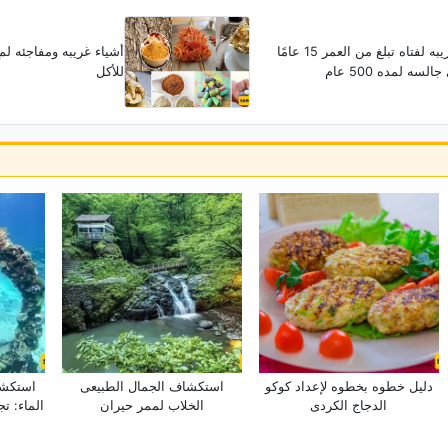
القصه الغریبه لفتاه تبلغ من العمر 15 عامًا
أشیاء غریبه ومفاجئه لم
سه لمده 500 عام
للأکل
دلیل خطوه بخطوه لإعداد کوکو
استکشاف الجمال الطبیعی
استکشا
الدجاج الکردی
الخلاب لممر حیران
الماء: ت