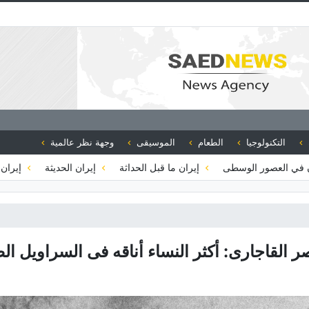
التكنولوجيا
الطعام
الموسيقى
وجهة نظر عالمية
 في العصور الوسطى
إيران ما قبل الحداثة
إيران الحديثة
إيران 
صر القاجاری: أکثر النساء أناقه فی السراویل ال