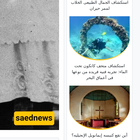
استکشاف الجمال الطبیعی الخلاب
لممر حیران
استکشاف متحف کانکون تحت
الماء: تجربه فنیه فریده من نوعها
فی أعماق البحر
أین تقع کنیسه إیمانویل الإنجیلیه؟