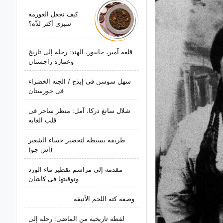
کیف تجعل الغورمه
سبزی أکثر لذّه؟
قلعه آمبر، جایبور، الهند: رحله إلى تاریخ
وعماره راجستان
سهل سوسن فی إیذج / الجنه الخضراء
فی خوزستان
شلال سانغ درکا، آمل: منظر ساحر فی
قلب الغابه
طریقه بسیطه لتحضیر حساء الشعیر
(آش جو)
مقدمه إلى مراسم تقطیر ماء الورد
وتوقیتها فی کاشان
وصفه کته اللحم الأنیقه
لقطه تاریخیه من الماضی: رحله إلى