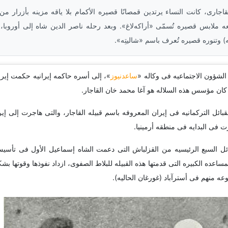
اجاری، کانت النساء یرتدین قمصانًا قصیره الأکمام بلا یاقه مزینه بأزرار من 
ابس قصیره تُسمّى «أراکه‌لاغ». وبعد رحله ناصر الدین شاه إلى أوروبا، أ
) وتنوره قصیره تُعرف باسم «شالیتِه».
 الشؤون الاجتماعیه فی وکاله «
ساعدنیوز
بائل الترکمانیه فی إیران المعروفه باسم قبیله القاجار، والتی هاجرت إلى إ
 فی البدایه فی منطقه أرمینیا.
بائل السبع الرئیسیه من القزلباش التی دعمت الشاه إسماعیل الأول فی تأسی
ساعده الکبیره التی قدمتها هذه القبیله للبلاط الصفوی، ازداد نفوذها وقوتها بش
ه منهم فی أسترآباد (غورغان الحالیه).