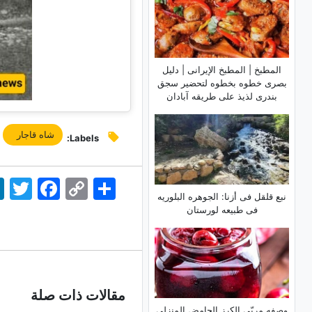
المطبخ | المطبخ الإیرانی | دلیل
بصری خطوه بخطوه لتحضیر سجق
بندری لذیذ على طریقه آبادان
شاه قاجار
Labels:
اشتراک
Copy
Facebook
Twitter
dIn
Link
نبع قلقل فی أزنا: الجوهره البلوریه
فی طبیعه لورستان
مقالات ذات صلة
وصفه مربّى الکرز الحامض المنزلی