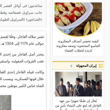
ساعدنیوز: فی أوائل العصر الق
جانب سراویل فضفاضه وقطعه مل
«الشـاچور» (السراویل الطویله
تشیر سلاله القاجار، وفقًا لقسم
کیفیه تحضیر أصداف المعکرونه
حوالی عام 1175 إلى 1304 هـ. کان مؤسس هذه السلاله هو آغا محمد خان القاجار.
الجامبو المحشوه: وصفه معکرونه
لذیذه لحفلات العشاء
ینحدر أصل القاجار من إحدى الق
عقب الغزوات المغولیه، واستقرت
إيران المجهولة
وکانت قبیله القاجار إحدى الق
خلال قوتها العسکریه. وبسبب الم
الشاه عباس الکبیر بتوطین مجموع
یُقال إن طبقًا شهیرًا من عهد
القاجار قد مُنع على النساء بأمرٍ من