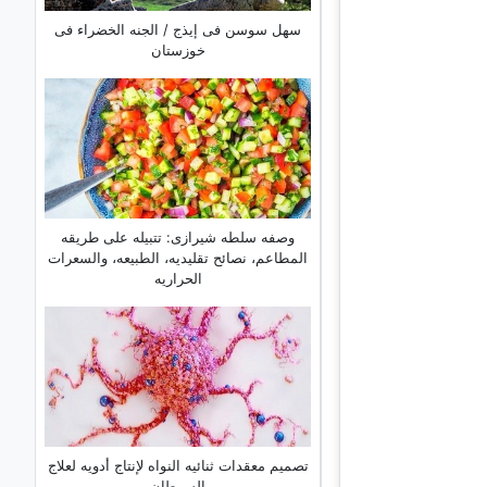
سهل سوسن فی إیذج / الجنه الخضراء فی
خوزستان
وصفه سلطه شیرازی: تتبیله على طریقه
المطاعم، نصائح تقلیدیه، الطبیعه، والسعرات
الحراریه
تصمیم معقدات ثنائیه النواه لإنتاج أدویه لعلاج
السرطان