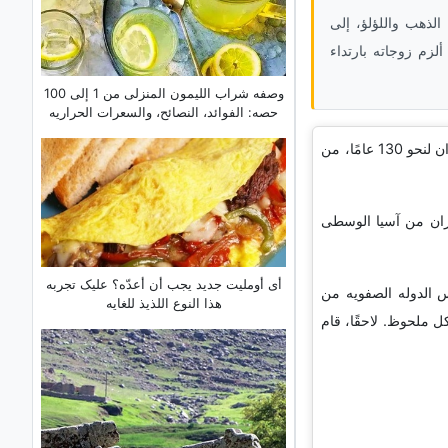
الذهب واللؤلؤ، إلى
لزم زوجاته بارتداء
وصفه شراب اللیمون المنزلی من 1 إلى 100
حصه: الفوائد، النصائح، والسعرات الحراریه
»، إلى أسره حاکمه إیرانیه حکمت إیران لنحو 130 عامًا، من
یران من آسیا الوسطى
أی أوملیت جدید یجب أن أعدّه؟ علیک تجربه
س الدوله الصفویه من
هذا النوع اللذیذ للغایه
کل ملحوظ. لاحقًا، قام