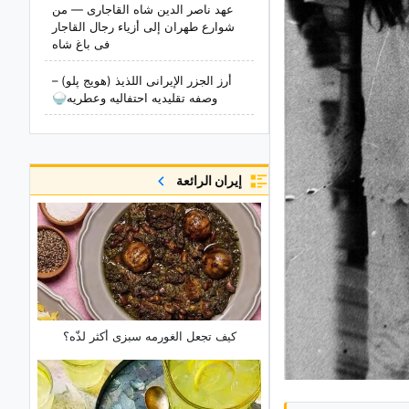
عهد ناصر الدین شاه القاجاری — من
شوارع طهران إلى أزیاء رجال القاجار
فی باغ شاه
أرز الجزر الإیرانی اللذیذ (هویج پلو) –
وصفه تقلیدیه احتفالیه وعطریه🍚
إيران الرائعة
کیف تجعل الغورمه سبزی أکثر لذّه؟