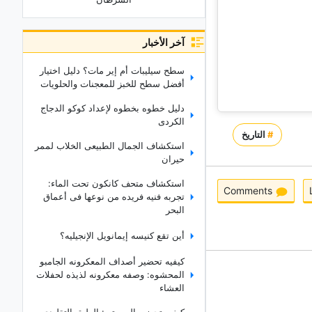
آخر الأخبار
سطح سیلیبات أم إیر مات؟ دلیل اختیار
أفضل سطح للخبز للمعجنات والحلویات
دلیل خطوه بخطوه لإعداد کوکو الدجاج
الکردی
#
التاريخ
استکشاف الجمال الطبیعی الخلاب لممر
حیران
استکشاف متحف کانکون تحت الماء:
Comments
تجربه فنیه فریده من نوعها فی أعماق
البحر
أین تقع کنیسه إیمانویل الإنجیلیه؟
کیفیه تحضیر أصداف المعکرونه الجامبو
المحشوه: وصفه معکرونه لذیذه لحفلات
العشاء
کیفیه تحضیر البوبوتی: الطبق التقلیدی