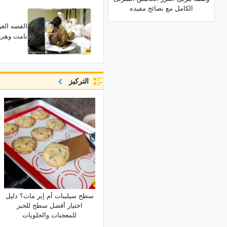
الکامل مع نصائح مفیده
نامت وهی جال
التركيز
سطح سیلیبات أم إیر مات؟ دلیل
اختیار أفضل سطح للخبز
للمعجنات والحلویات