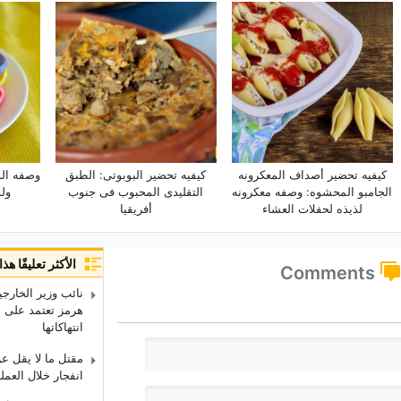
کیفیه تحضیر أصداف المعکرونه
کیفیه تحضیر البوبوتی: الطبق
وصفه الو
الجامبو المحشوه: وصفه معکرونه
التقلیدی المحبوب فی جنوب
ول
لذیذه لحفلات العشاء
أفریقیا
الأكثر تعليقًا ه
Comments
نائب وزیر الخارجی
هرمز تعتمد على إن
انتهاکاتها
مقتل ما لا یقل ع
انفجار خلال العمل