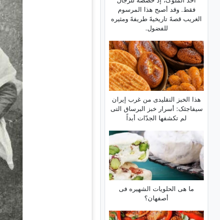
أحد الملوک، إذ خصّصه للرجال
فقط. وقد أصبح هذا المرسوم
الغریب قصهً تاریخیهً طریفهً ومثیره
للفضول.
هذا الخبز التقلیدی من غرب إیران
سیفاجئک: أسرار خبز البرساق التی
لم تکشفها الجدّات أبداً
ما هی الحلویات الشهیره فی
أصفهان؟