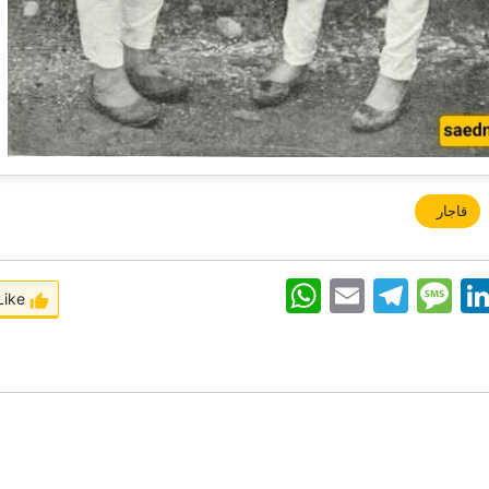
قاجار
WhatsApp
Email
Telegram
Message
Linke
Like