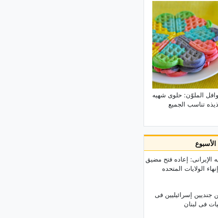
وصفه شوربه الشعیر والفطر الکریمیه
التبریزیه
افل الملوّن: حلوى شهیه
ذیذه تناسب الجمیع
ذا الأسبوع
ه الإیرانی: إعاده فتح مضیق
هاء الولایات المتحده
ن جندیین إسرائیلیین فی
یات فی لبنان