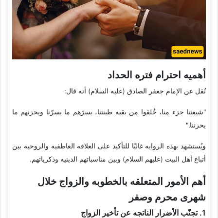
أهمیه احترام فتره الحداد
نُقل عن الإمام جعفر الصادق (علیه السلام) أنه قال:
"شیعتنا جزء منا، خُلقوا من بقیه طینتنا، یسرّهم ما یسرّنا ویحزنهم ما
یحزننا."
ویُستشهد بهذه الروایه غالبًا للتأکید على العلاقه العاطفیه والروحیه بین
أتباع أهل البیت (علیهم السلام) وبین مناسباتهم الدینیه وذکریاتهم.
أهم الأمور المتعلقه بالخطوبه والزواج خلال
شهری محرم وصفر
1. تجنّب الأضرار الناتجه عن تأخیر الزواج