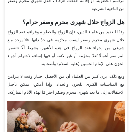
مراسم الخطوبه، أو إقامه حفلات الزفاف خلال شهری محرم وصفر
من الناحیه الشرعیه.
هل الزواج خلال شهری محرم وصفر حرام؟
وفقًا للعدید من علماء الدین، فإن الزواج والخطوبه وقراءه عقد الزواج
خلال شهری محرم وصفر لیست محرّمه فی حدّ ذاتها. فلا یوجد منع
شرعی من إجراء عقد الزواج فی هذه الأشهر، بشرط ألّا تتضمن
المراسم أعمالًا تُعدّ محرّمه أو غیر لائقه أو فیها إساءه لاحترام أجواء
الحزن على الإمام الحسین (علیه السلام) وأصحابه.
ومع ذلک، یرى کثیر من العلماء أن من الأفضل اختیار وقت لا یتزامن
مع المناسبات الکبرى للحزن والحداد. وإذا أمکن، یمکن تأجیل
الاحتفالات إلى ما بعد شهری محرم وصفر احترامًا لهذه الأیام المبارکه.