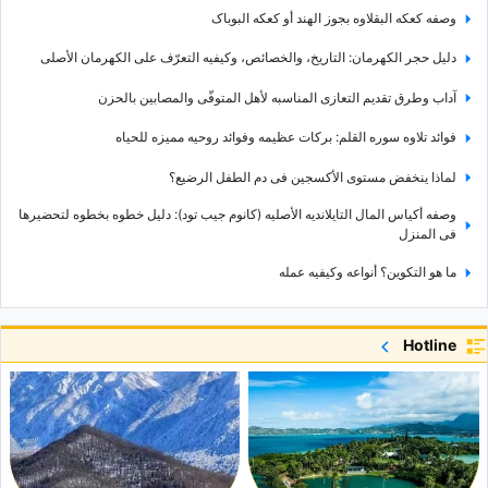
وصفه کعکه البقلاوه بجوز الهند أو کعکه البوباک
دلیل حجر الکهرمان: التاریخ، والخصائص، وکیفیه التعرّف على الکهرمان الأصلی
آداب وطرق تقدیم التعازی المناسبه لأهل المتوفّى والمصابین بالحزن
فوائد تلاوه سوره القلم: برکات عظیمه وفوائد روحیه ممیزه للحیاه
لماذا ینخفض مستوى الأکسجین فی دم الطفل الرضیع؟
وصفه أکیاس المال التایلاندیه الأصلیه (کانوم جیب تود): دلیل خطوه بخطوه لتحضیرها
فی المنزل
ما هو التکوین؟ أنواعه وکیفیه عمله
شرح أنواع الأقلام: أیّ نوع منها هو الأنسب لک؟
Hotline
ینبوع کانی غرافان: أعجوبه طبیعیه مخفیه فی قلب محافظه أذربیجان الغربیه
هل تختلف التارتات عن الفطائر؟ فهم الفرق بین هاتین الحلویین اللذیذتین
استکشاف جمال بحیره زیورخ فی سویسرا
الدلیل الکامل لاستکشاف جزیره روتنست، أسترالیا