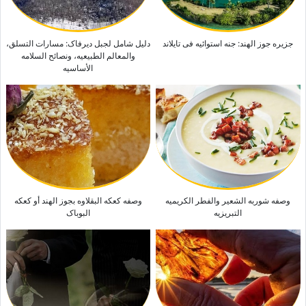
جزیره جوز الهند: جنه استوائیه فی تایلاند
دلیل شامل لجبل دیرفاک: مسارات التسلق،
والمعالم الطبیعیه، ونصائح السلامه
الأساسیه
وصفه شوربه الشعیر والفطر الکریمیه
وصفه کعکه البقلاوه بجوز الهند أو کعکه
التبریزیه
البوباک