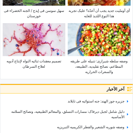
أی أوملیت جدید یجب أن أعدّه؟ علیک تجربه
سهل سوسن فی إیذج / الجنه الخضراء فی
هذا النوع اللذیذ للغایه
خوزستان
وصفه سلطه شیرازی: تتبیله على طریقه
تصمیم معقدات ثنائیه النواه لإنتاج أدویه
المطاعم، نصائح تقلیدیه، الطبیعه،
لعلاج السرطان
والسعرات الحراریه
آخر الأخبار
جزیره جوز الهند: جنه استوائیه فی تایلاند
دلیل شامل لجبل دیرفاک: مسارات التسلق، والمعالم الطبیعیه، ونصائح السلامه
الأساسیه
وصفه شوربه الشعیر والفطر الکریمیه التبریزیه