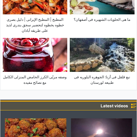
ما هی الحلویات الشهیره فی أصفهان؟
المطبخ | المطبخ الإیرانی | دلیل بصری
خطوه بخطوه لتحضیر سجق بندری لذیذ
على طریقه آبادان
نبع قلقل فی أزنا: الجوهره البلوریه فی
وصفه مربّى الکرز الحامض المنزلی الکامل
طبیعه لورستان
مع نصائح مفیده
Latest videos