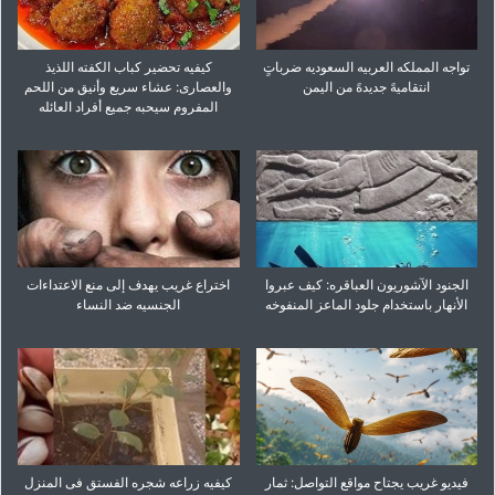
تواجه المملکه العربیه السعودیه ضرباتٍ
کیفیه تحضیر کباب الکفته اللذیذ
انتقامیهً جدیدهً من الیمن
والعصاری: عشاء سریع وأنیق من اللحم
المفروم سیحبه جمیع أفراد العائله
الجنود الآشوریون العباقره: کیف عبروا
اختراع غریب یهدف إلى منع الاعتداءات
الأنهار باستخدام جلود الماعز المنفوخه
الجنسیه ضد النساء
فیدیو غریب یجتاح مواقع التواصل: ثمار
کیفیه زراعه شجره الفستق فی المنزل