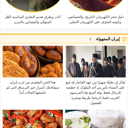
دلیل حجر الکهرمان: التاریخ، والخصائص،
آداب وطرق تقدیم التعازی المناسبه لأهل
وکیفیه التعرّف على الکهرمان الأصلی
المتوفّى والمصابین بالحزن
إيران المجهولة
یُقال إن طبقًا شهیرًا من عهد القاجار قد مُنع
هذا الخبز التقلیدی من غرب إیران
على النساء بأمرٍ من أحد الملوک، إذ خصّصه
سیفاجئک: أسرار خبز البرساق التی لم
للرجال فقط. وقد أصبح هذا المرسوم
تکشفها الجدّات أبداً
الغریب قصهً تاریخیهً طریفهً ومثیره
للفضول.