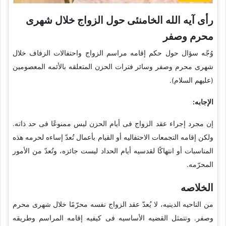
رأی آیه الله الخامنئی حول الزواج خلال شهری
محرم وصفر
وُجّه سؤال حول حکم إقامه مراسم الزواج واحتفالات الزفاف خلال
شهری محرم وصفر وسائر فترات الحزن المتعلقه بالأئمه المعصومین
(علیهم السلام).
الإجابه:
إن مجرد إجراء عقد الزواج فی أیام الحزن لیس ممنوعًا فی حد ذاته.
ولکن إقامه التجمعات الاحتفالیه أو القیام بأعمال تُعدّ إساءه لحرمه هذه
المناسبات أو انتهاکًا لقدسیه أیام الحداد لیست جائزه، وتُعدّ من الأمور
المحرّمه.
الخلاصه
من الناحیه الدینیه، لا یُعدّ عقد الزواج نفسه محرّمًا خلال شهری محرم
وصفر. وتتمثل القضیه الأساسیه فی کیفیه إقامه المراسم وطریقه