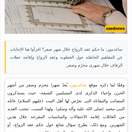
ساعدنیوز: ما حکم عقد الزواج خلال شهر صفر؟ اقرأوا هنا الإجابات
عن المفاهیم الخاطئه حول الخطوبه وعقد الزواج وإقامه حفلات
الزفاف خلال شهری محرّم وصفر.
وفقًا لما ذکره موقع
ساعدنیوز
، یُعدّ شهرا محرم وصفر من أشهر
الحزن وإحیاء الذکرى لدى المسلمین الشیعه، حیث یستذکرون
المصائب والمعاناه التی تعرّض لها أهل البیت (علیهم السلام) عائله
النبی محمد (صلى الله علیه وآله وسلم). ولهذا السبب، تتجنب العدید
من العائلات إقامه الاحتفالات والمناسبات المفرحه خلال هذین
الشهرین. ومع ذلک، یطرح سؤال شائع حول حکم عقد الزواج، أو