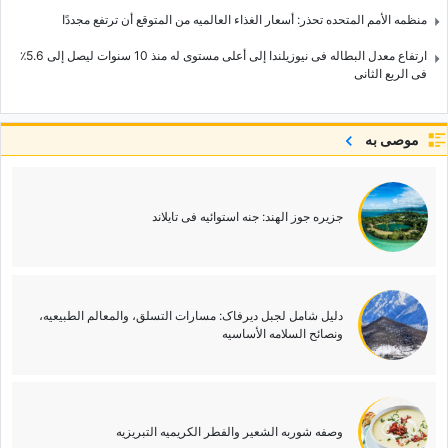
منظمه الأمم المتحده تحذر: أسعار الغذاء العالمیه من المتوقع أن ترتفع مجددًا
ارتفاع معدل البطاله فی نیوزیلندا إلى أعلى مستوى له منذ 10 سنوات لیصل إلى 5.6٪
فی الربع الثانی
موصى به
جزیره جوز الهند: جنه استوائیه فی تایلاند
دلیل شامل لجبل دیرفاک: مسارات التسلق، والمعالم الطبیعیه،
ونصائح السلامه الأساسیه
وصفه شوربه الشعیر والفطر الکریمیه التبریزیه