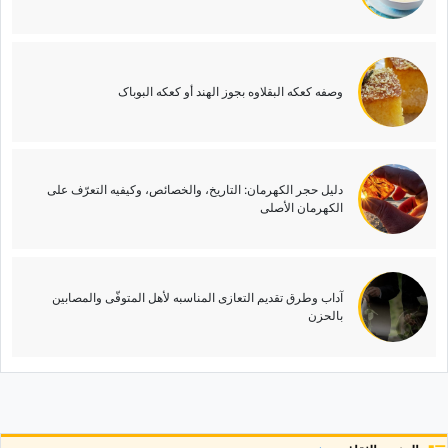
وصفه کعکه البقلاوه بجوز الهند أو کعکه البوباک
دلیل حجر الکهرمان: التاریخ، والخصائص، وکیفیه التعرّف على
الکهرمان الأصلی
آداب وطرق تقدیم التعازی المناسبه لأهل المتوفّى والمصابین
بالحزن