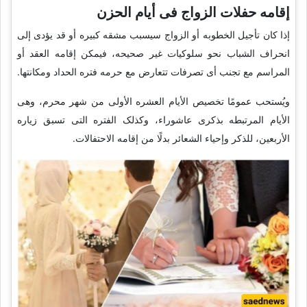
إقامه حفلات الزواج فی أیام الحزن
إذا کان تأجیل الخطوبه أو الزواج سیسبب مشقه کبیره أو قد یؤدی إلى
انحراف الشباب نحو سلوکیات غیر صحیحه، فیمکن إقامه العقد أو
المراسم مع تجنب أی تصرفات تتعارض مع حرمه فتره الحداد ومکانتها.
ویُستحب عمومًا تخصیص الأیام العشره الأولى من شهر محرم، وهی
الأیام المرتبطه بذکرى عاشوراء، وکذلک الفتره التی تسبق زیاره
الأربعین، للذکر وإحیاء الشعائر بدلًا من إقامه الاحتفالات.