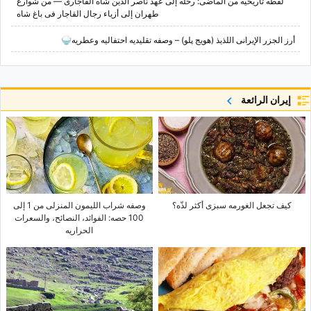
لقطه تاریخیه من الماضی: رحله إلى عهد ناصر الدین شاه القاجاری — من شوارع
طهران إلى أزیاء رجال القاجار فی باغ شاه
أرز الجزر الإیرانی اللذیذ (هویج پلو) – وصفه تقلیدیه احتفالیه وعطریه🍚
إيران الرائعة
کیف تجعل الغورمه سبزی أکثر لذّه؟
وصفه شراب اللیمون المنزلی من 1 إلى
100 حصه: الفوائد، النصائح، والسعرات
الحراریه