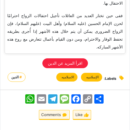
الاحتفال بها.
ففی حین تختار العدید من العائلات تأجیل احتفالات الزواج احترامًا
لحزن الإمام الحسین (علیه السلام) وأهل البیت (علیهم السلام)، فإن
الزواج الضروری یمکن أن یتم خلال هذه الأشهر إذا أُجری بطریقه
تحفظ الوقار والاحترام، ومن دون القیام بأعمال تتعارض مع روح هذه
الأشهر المبارکه.
اقرأ المزید عن الدین
الإسلامیه
الاسلامیه
#
الدين
Labels:
اشتراک
Copy
Facebook
Message
Telegram
Email
WhatsApp
Link
Comments
Like