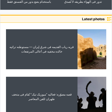
تدور فی الهواء بطریقه لا تُصدق
باستخدام بضع بذور من الفستق فقط
Latest photos
قریه ریاب القدیمه فی شرق إیران — مستوطنه تراثیه
خالده مخفیه فی أعالی المرتفعات
قصه مصوّره: فعالیه “میوزیک تیک” تُقام فی متحف
طهران للفن المعاصر