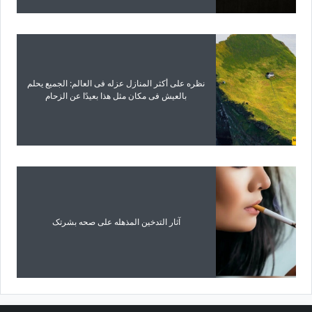
نظره على أکثر المنازل عزله فی العالم: الجمیع یحلم
بالعیش فی مکان مثل هذا بعیدًا عن الزحام
آثار التدخین المذهله على صحه بشرتک