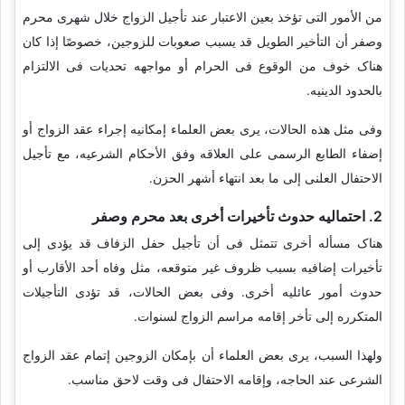
من الأمور التی تؤخذ بعین الاعتبار عند تأجیل الزواج خلال شهری محرم
وصفر أن التأخیر الطویل قد یسبب صعوبات للزوجین، خصوصًا إذا کان
هناک خوف من الوقوع فی الحرام أو مواجهه تحدیات فی الالتزام
بالحدود الدینیه.
وفی مثل هذه الحالات، یرى بعض العلماء إمکانیه إجراء عقد الزواج أو
إضفاء الطابع الرسمی على العلاقه وفق الأحکام الشرعیه، مع تأجیل
الاحتفال العلنی إلى ما بعد انتهاء أشهر الحزن.
2. احتمالیه حدوث تأخیرات أخرى بعد محرم وصفر
هناک مسأله أخرى تتمثل فی أن تأجیل حفل الزفاف قد یؤدی إلى
تأخیرات إضافیه بسبب ظروف غیر متوقعه، مثل وفاه أحد الأقارب أو
حدوث أمور عائلیه أخرى. وفی بعض الحالات، قد تؤدی التأجیلات
المتکرره إلى تأخر إقامه مراسم الزواج لسنوات.
ولهذا السبب، یرى بعض العلماء أن بإمکان الزوجین إتمام عقد الزواج
الشرعی عند الحاجه، وإقامه الاحتفال فی وقت لاحق مناسب.