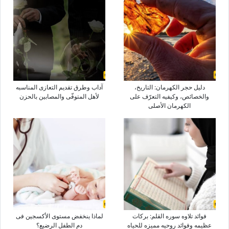
دلیل حجر الکهرمان: التاریخ،
آداب وطرق تقدیم التعازی المناسبه
والخصائص، وکیفیه التعرّف على
لأهل المتوفّى والمصابین بالحزن
الکهرمان الأصلی
فوائد تلاوه سوره القلم: برکات
لماذا ینخفض مستوى الأکسجین فی
عظیمه وفوائد روحیه ممیزه للحیاه
دم الطفل الرضیع؟