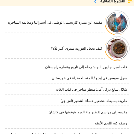
النشرة الثقافية
مقدمه عن منتزه کاریجینی الوطنی فی أسترالیا ومعالمه الساحره
کیف تجعل الغورمه سبزی أکثر لذّه؟
قلعه آمبر، جایبور، الهند: رحله إلى تاریخ وعماره راجستان
سهل سوسن فی إیذج / الجنه الخضراء فی خوزستان
شلال سانغ درکا، آمل: منظر ساحر فی قلب الغابه
طریقه بسیطه لتحضیر حساء الشعیر (آش جو)
مقدمه إلى مراسم تقطیر ماء الورد وتوقیتها فی کاشان
وصفه کته اللحم الأنیقه