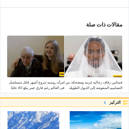
مقالات ذات صلة
فساتین زفاف رجالیه غریبه ومضحکه: من
امرأه روسیه تتزوج أشهر قاتل متسلسل
التصامیم المنفوشه إلى الذیول الطویله
فی العالم رغم فارق عمر یبلغ 40 عامًا
التركيز