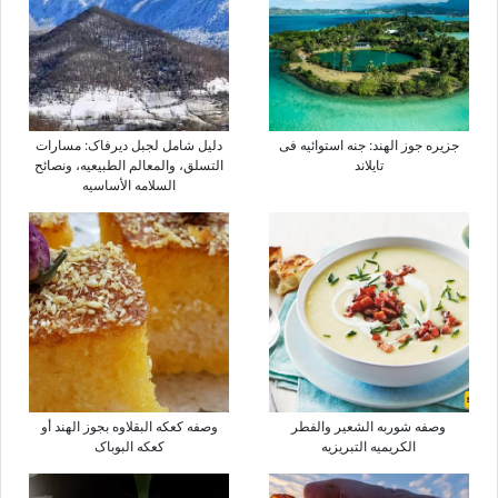
جزیره جوز الهند: جنه استوائیه فی
دلیل شامل لجبل دیرفاک: مسارات
تایلاند
التسلق، والمعالم الطبیعیه، ونصائح
السلامه الأساسیه
وصفه شوربه الشعیر والفطر
وصفه کعکه البقلاوه بجوز الهند أو
الکریمیه التبریزیه
کعکه البوباک