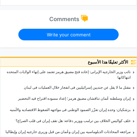
Comments
Write your comment
الأكثر تعليقًا هذا الأسبوع
نائب وزیر الخارجیه الإیرانی: إعاده فتح مضیق هرمز تعتمد على إنهاء الولایات المتحده
انتهاکاتها
مقتل ما لا یقل عن جندیین إسرائیلیین فی انفجار خلال العملیات فی لبنان
إیران وسلطنه عُمان تناقشان مضیق هرمز؛ إعداد مسوده اقتراح قید التحضیر
بزشکیان: وحده إیران تعزّز الصمود الوطنی فی مواجهه الضغوط الاقتصادیه والأمنیه
خلف کوالیس الخلاف بین ترامب ووزیر دفاعه: هل تقف إیران فی قلب الصراع؟
مراجعه المحادثات الدبلوماسیه بین إیران وعُمان من قبل وزیری خارجیه إیران وإیطالیا