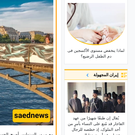
لماذا ینخفض مستوى الأکسجین فی
دم الطفل الرضیع؟
إيران المجهولة
یُقال إن طبقًا شهیرًا من عهد
القاجار قد مُنع على النساء بأمرٍ من
أحد الملوک، إذ خصّصه للرجال
مع مرور السنوات، أصبح الجس