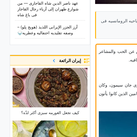
عهد ناصر الدین شاه القاجاری — من
شوارع طهران إلى أزیاء رجال القاجار
فی باغ شاه
الم السیاحیه الرومانسیه فی
أرز الجزر الإیرانی اللذیذ (هویج پلو) –
وصفه تقلیدیه احتفالیه وعطریه🍚
اس عن الحب والمشاعر
فیه.
إيران الرائعة
لمعماری جان سیمون، وکان
نانین والرسامین الذین کانوا یأتون
کیف تجعل الغورمه سبزی أکثر لذّه؟