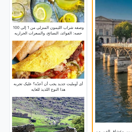
وصفه شراب اللیمون المنزلی من 1 إلى 100
حصه: الفوائد، النصائح، والسعرات الحراریه
أی أوملیت جدید یجب أن أعدّه؟ علیک تجربه
هذا النوع اللذیذ للغایه
فرین وعشاق الفن من