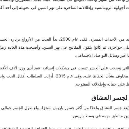
 أجواؤه الرومانسیه وإطلالاته الساحره على نهر السین فی تحویله إلى أحد أک
یحمل تاریخ جسر العشاق العدید من الأحداث الممیزه. ففی عام 2000، بدأ العدید
 حواجزه، ثم کانوا یلقون المفاتیح فی نهر السین. وأصبحت هذه العاده رمزًا ع
عبر وسائل التواصل الاجتماعی.
ل التی وُضعت على الجسر تسبب فی مشکلات إنشائیه. فقد أدى وزن آلاف الأقفال
أضرار بأجزاء من الجسر، وأثار مخاوف بشأن الحفاظ علیه. وفی عام 2015، أزا
 على جماله وإطلالاته المفتوحه.
 لجسر العشاق
 الحجر والخشب، ویتمیز بتفاصیل فنیه، من بینها الحواجز الحدیدیه المزخرفه 