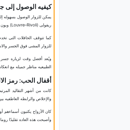
کیفیه الوصول إلى 
یمکن للزوار الوصول بسهوله إ
ریفولی (Louvre–Rivoli) وبون نوف (Pont Neuf)، حیث توفران وصولًا مریحًا إلى المنطقه.
کما تتوقف الحافلات التی تخد
للزوار المشی فوق الجسر والاست
ویُعد أفضل وقت لزیاره جسر ا
الطبیعیه مناظر جمیله مع انعکا
أقفال الحب: رمز الا
کانت من أشهر التقالید المرت
والإخلاص والرابطه العاطفیه ب
کان الأزواج یکتبون أسماءهم أ
وأصبحت هذه العاده تقلیدًا رومانس