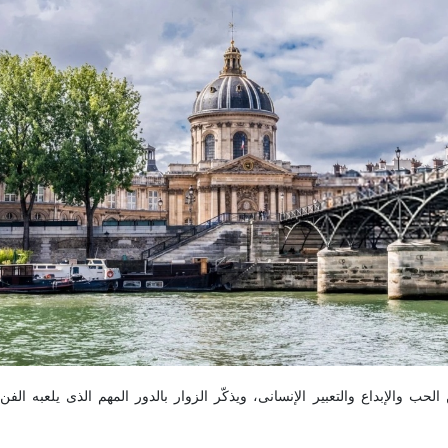
لحب والإبداع والتعبیر الإنسانی، ویذکّر الزوار بالدور المهم الذی یلعبه الف