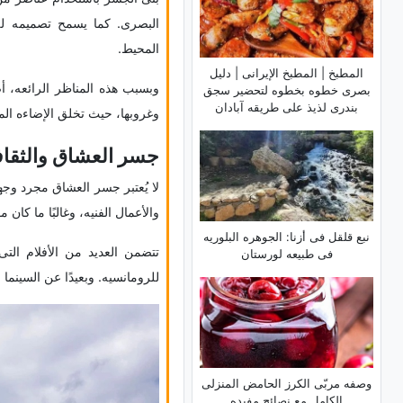
البصری. کما یسمح تصمیمه للزو
المحیط.
المطبخ | المطبخ الإیرانی | دلیل
وبسبب هذه المناظر الرائعه، 
بصری خطوه بخطوه لتحضیر سجق
بندری لذیذ على طریقه آبادان
وغروبها، حیث تخلق الإضاءه المت
جسر العشاق والثقافه
لا یُعتبر جسر العشاق مجرد وجهه
والأعمال الفنیه، وغالبًا ما کان
نبع قلقل فی أزنا: الجوهره البلوریه
تتضمن العدید من الأفلام الت
فی طبیعه لورستان
للرومانسیه. وبعیدًا عن السینم
وصفه مربّى الکرز الحامض المنزلی
الکامل مع نصائح مفیده