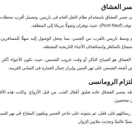
جسر العشاق
لى جسر العشاق باستخدام نظام النقل العام فی باریس. وتشمل أقرب محطات 
م وسط باریس بالقرب من الجسر، مما یجعل الوصول إلیه سهلًا للمسافرین.
متاع بالمناظر واستکشاف الأحیاء التاریخیه المحیطه.
لعشاق هو الصباح الباکر أو وقت غروب الشمس، حیث تکون الأجواء أکثر هدو
س أشعه الشمس على نهر السین وإبراز جمال العماره فی المبانی القریبه.
لتزام الرومانسی
بطه بجسر العشاق عاده تعلیق أقفال الحب من قبل الأزواج. وکانت هذه الأقف
ین شخصین.
و رسائلهم على قفل، ثم یثبتونه على حاجز الجسر ویلقون المفتاح فی نهر السی
یًا عالمیًا وجذبت ملایین الزوار.