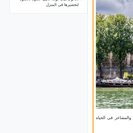
لتحضیرها فی المنزل
ما هو التکوین؟ أنواعه وکیفیه عمله
شرح أنواع الأقلام: أیّ نوع منها هو
الأنسب لک؟
ینبوع کانی غرافان: أعجوبه طبیعیه مخفیه
فی قلب محافظه أذربیجان الغربیه
هل تختلف التارتات عن الفطائر؟ فهم
الفرق بین هاتین الحلویین اللذیذتین
استکشاف جمال بحیره زیورخ فی
سویسرا
الدلیل الکامل لاستکشاف جزیره
روتنست، أسترالیا
جزیره میاجیما: أروع وجهه سیاحیه فی
الیابان وأکثرها إبهارًا
ن والمشاعر فی الحیاه
أفضل هاتف ذکی لتسجیل الفیدیو: أی
هاتف یقدم أفضل أداء للکامیرا؟