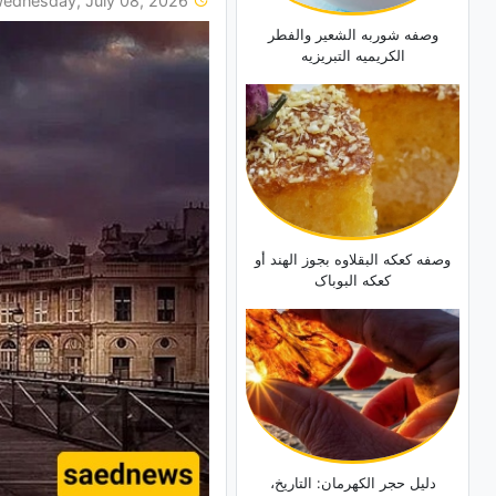
Wednesday, July 08, 2026
وصفه شوربه الشعیر والفطر
الکریمیه التبریزیه
وصفه کعکه البقلاوه بجوز الهند أو
کعکه البوباک
دلیل حجر الکهرمان: التاریخ،