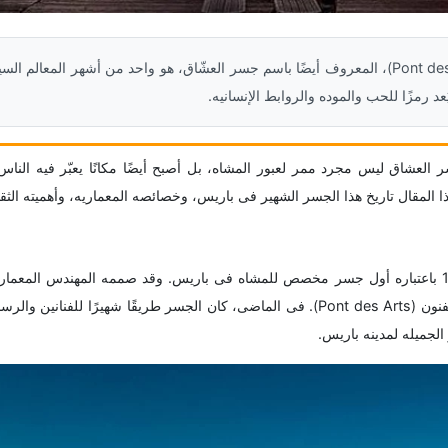
ساعدنیوز:جسر الفنون (Pont des Arts)، المعروف أیضًا باسم جسر العشّاق، هو واحد من أشهر المع
د رمزًا للحب والموده والروابط الإنسانیه.
 العشاق لیس مجرد ممر لعبور المشاه، بل أصبح أیضًا مکانًا یعبّر فیه الن
 المقال تاریخ هذا الجسر الشهیر فی باریس، وخصائصه المعماریه، وأهمیته الثقا
تم بناء جسر العشاق عام 1804 باعتباره أول جسر مخصص للمشاه فی باریس. وقد صممه المهندس ا
یُعرف فی الأصل باسم جسر الفنون (Pont des Arts). فی الماضی، کان الجسر طریقًا شهیرًا للف
 الجمیله لمدینه باریس.