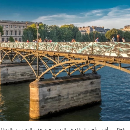
ر واحدًا من أشهر وأحب المواقع فی المدینه، حیث جذب المصورین والمسا