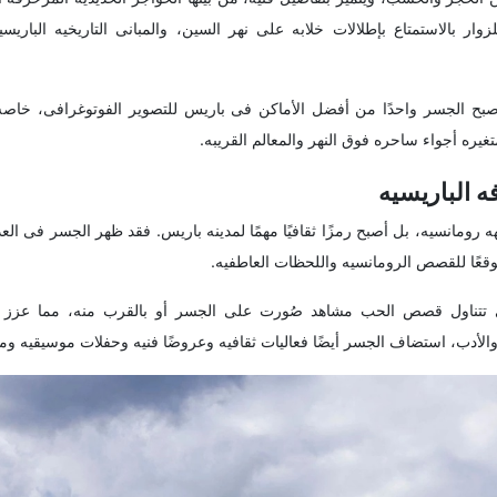
ار بالاستمتاع بإطلالات خلابه على نهر السین، والمبانی التاریخیه الباری
أصبح الجسر واحدًا من أفضل الأماکن فی باریس للتصویر الفوتوغرافی، خ
غیره أجواء ساحره فوق النهر والمعالم القریبه.
 الباریسیه
 رومانسیه، بل أصبح رمزًا ثقافیًا مهمًا لمدینه باریس. فقد ظهر الجسر فی العد
 موقعًا للقصص الرومانسیه واللحظات العاطفیه.
ی تتناول قصص الحب مشاهد صُورت على الجسر أو بالقرب منه، مما عزز صو
ا والأدب، استضاف الجسر أیضًا فعالیات ثقافیه وعروضًا فنیه وحفلات موسیقیه و