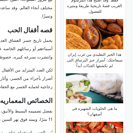
فقط. وقد أصبح هذا المرسوم
الغریب قصهً تاریخیهً طریفهً ومثیره
مختلف أنحاء العالم. وقد ساعدت
للفضول.
وتمیزًا.
قصه أقفال الحب
أسماءهم أو رسائلهم الخاصه على
هذا الخبز التقلیدی من غرب إیران
وانتشرت بسرعه کبیره، خصوصًا 
سیفاجئک: أسرار خبز البرساق التی
لم تکشفها الجدّات أبداً
لکن العدد المتزاید من الأقفا
زجاجیه لحمایه الجسر مع الحفاظ
الخصائص المعماریه
ما هی الحلویات الشهیره فی
أصفهان؟
11 مترًا، ویمتد فوق نهر السین بین مناطق مهمه فی وسط باریس.
بُنی الجسر باستخدام عناصر من