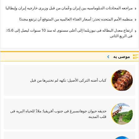
مراجعه المحادثات الدبلوماسیه بین إیران وعُمان من قبل وزیری خارجیه إیران وإیطالیا
منظمه الأمم المتحده تحذر: أسعار الغذاء العالمیه من المتوقع أن ترتفع مجددًا
ارتفاع معدل البطاله فی نیوزیلندا إلى أعلى مستوى له منذ 10 سنوات لیصل إلى 5.6٪
فی الربع الثانی
موصى به
کباب أضنه الترکی الأصیل: نکهه لم تختبرها من قبل
حدیقه حیوان جوهانسبرغ فی جنوب أفریقیا: ملاذٌ للحیاه البریه فی
قلب المدینه