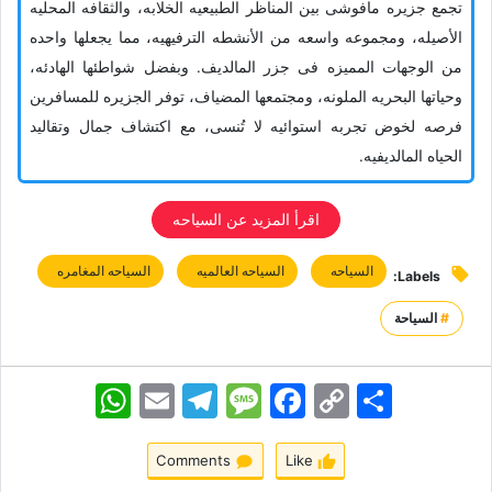
تجمع جزیره مافوشی بین المناظر الطبیعیه الخلابه، والثقافه المحلیه
الأصیله، ومجموعه واسعه من الأنشطه الترفیهیه، مما یجعلها واحده
من الوجهات الممیزه فی جزر المالدیف. وبفضل شواطئها الهادئه،
وحیاتها البحریه الملونه، ومجتمعها المضیاف، توفر الجزیره للمسافرین
فرصه لخوض تجربه استوائیه لا تُنسى، مع اکتشاف جمال وتقالید
الحیاه المالدیفیه.
اقرأ المزید عن السیاحه
السیاحه
السیاحه العالمیه
السیاحه المغامره
Labels:
#
السياحة
اشتراک
Copy
Facebook
Message
Telegram
Email
WhatsApp
Link
Comments
Like