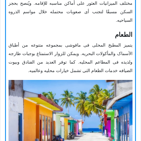
مختلف المیزانیات العثور على أماکن مناسبه للإقامه. ویُنصح بحجز
السکن مسبقًا لتجنب أی صعوبات محتمله خلال مواسم الذروه
السیاحیه.
الطعام
یتمیز المطبخ المحلی فی مافوشی بمجموعه متنوعه من أطباق
الأسماک والمأکولات البحریه. ویمکن للزوار الاستمتاع بوجبات طازجه
ولذیذه فی المطاعم المحلیه. کما توفر العدید من الفنادق وبیوت
الضیافه خدمات الطعام التی تشمل خیارات محلیه وعالمیه.