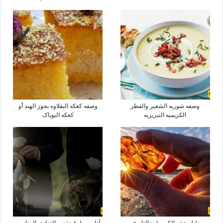
وصفه شوربه الشعیر والفطر
وصفه کعکه البقلاوه بجوز الهند أو
الکریمیه التبریزیه
کعکه البوباک
دلیل حجر الکهرمان: التاریخ،
آداب وطرق تقدیم التعازی المناسبه