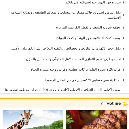
جزیره جوز الهند: جنه استوائیه فی تایلاند
دلیل شامل لجبل دیرفاک: مسارات التسلق، والمعالم الطبیعیه، ونصائح السلامه
الأساسیه
وصفه شوربه الشعیر والفطر الکریمیه التبریزیه
وصفه کعکه البقلاوه بجوز الهند أو کعکه البوباک
دلیل حجر الکهرمان: التاریخ، والخصائص، وکیفیه التعرّف على الکهرمان الأصلی
آداب وطرق تقدیم التعازی المناسبه لأهل المتوفّى والمصابین بالحزن
فوائد تلاوه سوره القلم: برکات عظیمه وفوائد روحیه ممیزه للحیاه
لماذا ینخفض مستوى الأکسجین فی دم الطفل الرضیع؟
وصفه أکیاس المال التایلاندیه الأصلیه (کانوم جیب تود): دلیل خطوه بخطوه لتحضیرها
فی المنزل
Hotline
ما هو التکوین؟ أنواعه وکیفیه عمله
شرح أنواع الأقلام: أیّ نوع منها هو الأنسب لک؟
ینبوع کانی غرافان: أعجوبه طبیعیه مخفیه فی قلب محافظه أذربیجان الغربیه