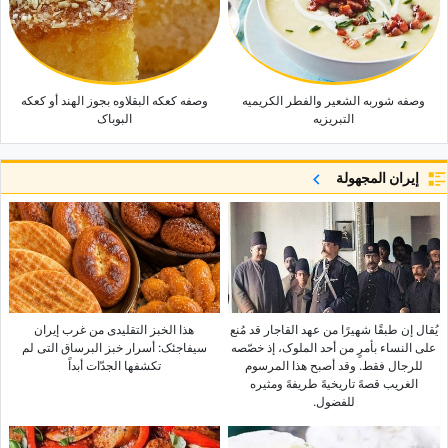
وصفه شوربه الشعیر والفطر الکریمیه
وصفه کعکه البقلاوه بجوز الهند أو کعکه
التبریزیه
البوباک
إيران المجهولة
یُقال إن طبقًا شهیرًا من عهد القاجار قد مُنع
هذا الخبز التقلیدی من غرب إیران
على النساء بأمرٍ من أحد الملوک، إذ خصّصه
سیفاجئک: أسرار خبز البرساق التی لم
للرجال فقط. وقد أصبح هذا المرسوم
تکشفها الجدّات أبداً
الغریب قصهً تاریخیهً طریفهً ومثیره
للفضول.