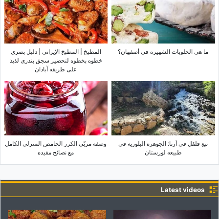
ما هی الحلویات الشهیره فی أصفهان؟
المطبخ | المطبخ الإیرانی | دلیل بصری
خطوه بخطوه لتحضیر سجق بندری لذیذ
على طریقه آبادان
نبع قلقل فی أزنا: الجوهره البلوریه فی
وصفه مربّى الکرز الحامض المنزلی الکامل
طبیعه لورستان
مع نصائح مفیده
Latest videos