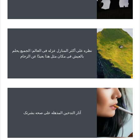
نظره على أکثر المنازل عزله فی العالم: الجمیع یحلم
بالعیش فی مکان مثل هذا بعیدًا عن الزحام
آثار التدخین المذهله على صحه بشرتک