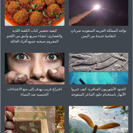
تواجه المملکه العربیه السعودیه ضرباتٍ
کیفیه تحضیر کباب الکفته اللذیذ
انتقامیهً جدیدهً من الیمن
والعصاری: عشاء سریع وأنیق من اللحم
المفروم سیحبه جمیع أفراد العائله
الجنود الآشوریون العباقره: کیف عبروا
اختراع غریب یهدف إلى منع الاعتداءات
الأنهار باستخدام جلود الماعز المنفوخه
الجنسیه ضد النساء