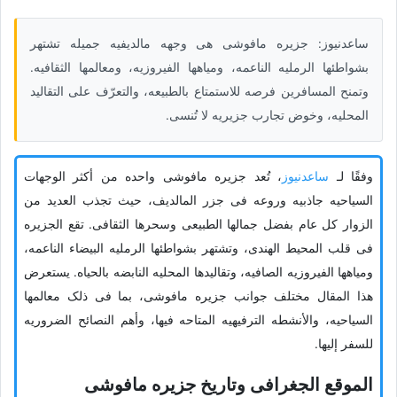
ساعدنیوز: جزیره مافوشی هی وجهه مالدیفیه جمیله تشتهر
بشواطئها الرملیه الناعمه، ومیاهها الفیروزیه، ومعالمها الثقافیه.
وتمنح المسافرین فرصه للاستمتاع بالطبیعه، والتعرّف على التقالید
المحلیه، وخوض تجارب جزیریه لا تُنسى.
وفقًا لـ
ساعدنیوز
، تُعد جزیره مافوشی واحده من أکثر الوجهات
السیاحیه جاذبیه وروعه فی جزر المالدیف، حیث تجذب العدید من
الزوار کل عام بفضل جمالها الطبیعی وسحرها الثقافی. تقع الجزیره
فی قلب المحیط الهندی، وتشتهر بشواطئها الرملیه البیضاء الناعمه،
ومیاهها الفیروزیه الصافیه، وتقالیدها المحلیه النابضه بالحیاه. یستعرض
هذا المقال مختلف جوانب جزیره مافوشی، بما فی ذلک معالمها
السیاحیه، والأنشطه الترفیهیه المتاحه فیها، وأهم النصائح الضروریه
للسفر إلیها.
الموقع الجغرافی وتاریخ جزیره مافوشی