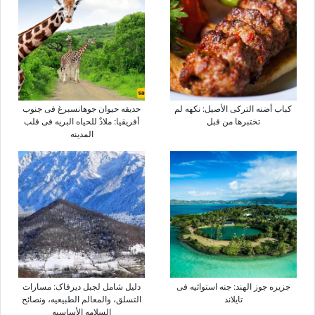
کباب أضنه الترکی الأصیل: نکهه لم
حدیقه حیوان جوهانسبرغ فی جنوب
تختبرها من قبل
أفریقیا: ملاذٌ للحیاه البریه فی قلب
المدینه
جزیره جوز الهند: جنه استوائیه فی
دلیل شامل لجبل دیرفاک: مسارات
تایلاند
التسلق، والمعالم الطبیعیه، ونصائح
السلامه الأساسیه