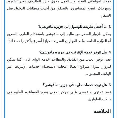
یمکن لمواطنی العدید من الدول دخول جزر المالدیف دون تأشیره.
ومع ذلک، یُنصح المسافرون بالتحقق من أحدث متطلبات الدخول قبل
السفر.
3. ما أفضل طریقه للوصول إلى جزیره مافوشی؟
یمکن للزوار السفر من مالیه إلى مافوشی باستخدام القارب السریع
أو العبّاره العامه. وتُعد القوارب السریعه خیارًا أسرع وأکثر راحه عادهً.
4. هل تتوفر خدمه الإنترنت فی جزیره مافوشی؟
نعم. توفر العدید من الفنادق والمطاعم خدمه الوای فای. کما یمکن
للزوار شراء شرائح اتصال محلیه لاستخدام خدمات الإنترنت عبر
الهاتف المحمول.
5. هل توجد خدمات طبیه فی جزیره مافوشی؟
نعم. تحتوی مافوشی على مرکز صحی یقدم المساعده الطبیه فی
حالات الطوارئ.
الخلاصه