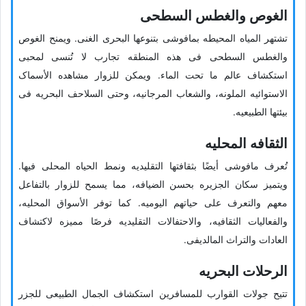
الغوص والغطس السطحی
تشتهر المیاه المحیطه بمافوشی بتنوعها البحری الغنی. ویمنح الغوص
والغطس السطحی فی هذه المنطقه تجارب لا تُنسى لمحبی
استکشاف عالم ما تحت الماء. ویمکن للزوار مشاهده الأسماک
الاستوائیه الملونه، والشعاب المرجانیه، وحتى السلاحف البحریه فی
بیئتها الطبیعیه.
الثقافه المحلیه
تُعرف مافوشی أیضًا بثقافتها التقلیدیه ونمط الحیاه المحلی فیها.
ویتمیز سکان الجزیره بحسن الضیافه، مما یسمح للزوار بالتفاعل
معهم والتعرف على حیاتهم الیومیه. کما توفر الأسواق المحلیه،
والفعالیات الثقافیه، والاحتفالات التقلیدیه فرصًا ممیزه لاکتشاف
العادات والتراث المالدیفی.
الرحلات البحریه
تتیح جولات القوارب للمسافرین استکشاف الجمال الطبیعی للجزر