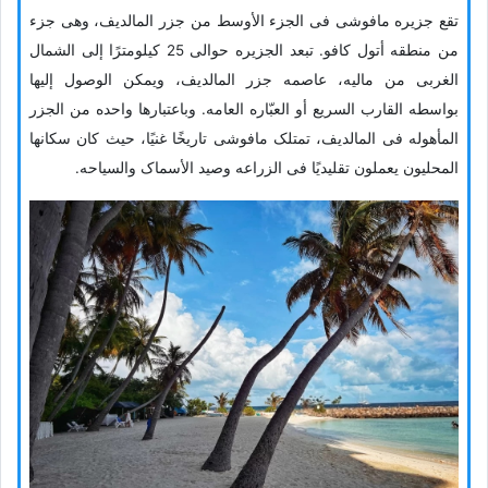
تقع جزیره مافوشی فی الجزء الأوسط من جزر المالدیف، وهی جزء
من منطقه أتول کافو. تبعد الجزیره حوالی 25 کیلومترًا إلى الشمال
الغربی من مالیه، عاصمه جزر المالدیف، ویمکن الوصول إلیها
بواسطه القارب السریع أو العبّاره العامه. وباعتبارها واحده من الجزر
المأهوله فی المالدیف، تمتلک مافوشی تاریخًا غنیًا، حیث کان سکانها
المحلیون یعملون تقلیدیًا فی الزراعه وصید الأسماک والسیاحه.