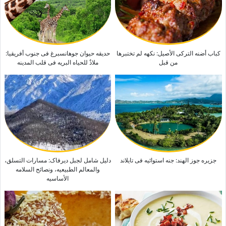
هل تختلف التارتات عن الفطائر؟ فهم الفرق بین هاتین الحلویین اللذیذتین
کباب أضنه الترکی الأصیل: نکهه لم تختبرها
حدیقه حیوان جوهانسبرغ فی جنوب أفریقیا:
من قبل
ملاذٌ للحیاه البریه فی قلب المدینه
جزیره جوز الهند: جنه استوائیه فی تایلاند
دلیل شامل لجبل دیرفاک: مسارات التسلق،
والمعالم الطبیعیه، ونصائح السلامه
الأساسیه