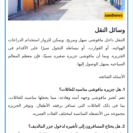
وسائل النقل
التنقل داخل مافوشی سهل ومریح. ویمکن للزوار استخدام الدراجات
الهوائیه، أو القوارب، أو ببساطه التجول سیرًا على الأقدام فی
الجزیره. وبما أن مافوشی جزیره صغیره نسبیًا، فإن معظم المعالم
السیاحیه یسهل الوصول إلیها.
الأسئله الشائعه
1. هل جزیره مافوشی مناسبه للعائلات؟
نعم. تُعتبر مافوشی وجهه آمنه وهادئه، مما یجعلها مناسبه للعائلات،
بما فی ذلک العائلات التی تسافر برفقه الأطفال. وتوفر الجزیره
مجموعه من الأنشطه المناسبه لمختلف الفئات العمریه.
2. هل یحتاج المسافرون إلى تأشیره لدخول جزر المالدیف؟