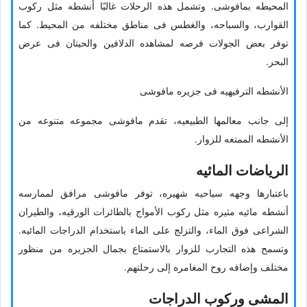
المحیطه بمافوشی. وتشمل هذه الرحلات غالبًا أنشطه مثل رکوب
القوارب، والسباحه، والغطس فی مناطق مختلفه من المحیط. کما
توفر بعض الجولات فرصه لمشاهده الدلافین والحیتان فی عرض
البحر.
الأنشطه الترفیهیه فی جزیره مافوشی
إلى جانب معالمها الطبیعیه، تقدم مافوشی مجموعه متنوعه من
الأنشطه الممتعه للزوار.
الریاضات المائیه
باعتبارها وجهه سیاحیه شهیره، توفر مافوشی مرافق لممارسه
أنشطه مائیه مثیره مثل رکوب الأمواج بالطائرات الورقیه، والطیران
الشراعی فوق الماء، والتزلج على الماء باستخدام الدراجات المائیه.
وتسمح هذه التجارب للزوار بالاستمتاع بجمال الجزیره من منظور
مختلف وإضافه روح المغامره إلى رحلتهم.
المشی ورکوب الدراجات