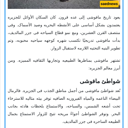
یعود تاریخ مافوشی إلى عده قرون. کان السکان الأوائل للجزیره
یعتمدون بشکل أساسی على الأنشطه البحریه وصید الأسماک. وفی
منتصف القرن العشرین، ومع نمو قطاع السیاحه فی جزر المالدیف،
بدأت مافوشی تدریجیًا تکتسب شهره کوجهه سیاحیه محبوبه، وتم
تطویر البنیه التحتیه اللازمه لاستقبال الزوار.
تشتهر مافوشی بمناظرها الطبیعیه وتجاربها الثقافیه الممیزه. ومن
أبرز معالم الجزیره:
شواطئ مافوشی
تُعد شواطئ مافوشی من أجمل مناطق الجذب فی الجزیره. فالرمال
البیضاء الناعمه والمیاه الفیروزیه الصافیه توفر بیئه مثالیه للاسترخاء
تحت أشعه الشمس، والسباحه، والاستمتاع بلحظات هادئه بجانب
البحر. وتوفر الشواطئ أجواءً مریحه تتیح للزوار الاستمتاع بجمال
الطبیعه الساحره فی جزر المالدیف.