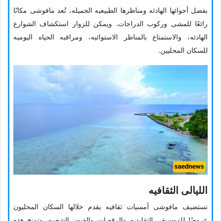
بفضل أجوائها الهادئه ومناظرها الطبیعیه الجمیله، تُعد مافوشی مکانًا
رائعًا للمشی ورکوب الدراجات. ویمکن للزوار استکشاف الشوارع
الهادئه، والاستمتاع بالمناظر الاستوائیه، ومراقبه الحیاه الیومیه
للسکان المحلیین.
اللیالی الثقافیه
تستضیف مافوشی أمسیات ثقافیه یقدم خلالها السکان المحلیون
عروضًا للموسیقى التقلیدیه والرقصات والفنون الشعبیه. وتمنح هذه