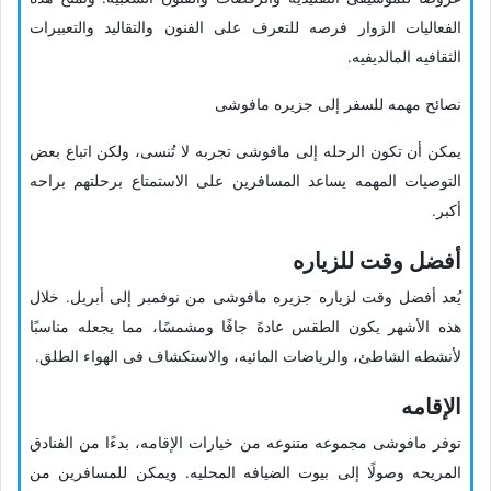
الفعالیات الزوار فرصه للتعرف على الفنون والتقالید والتعبیرات
الثقافیه المالدیفیه.
نصائح مهمه للسفر إلى جزیره مافوشی
یمکن أن تکون الرحله إلى مافوشی تجربه لا تُنسى، ولکن اتباع بعض
التوصیات المهمه یساعد المسافرین على الاستمتاع برحلتهم براحه
أکبر.
أفضل وقت للزیاره
یُعد أفضل وقت لزیاره جزیره مافوشی من نوفمبر إلى أبریل. خلال
هذه الأشهر یکون الطقس عادهً جافًا ومشمسًا، مما یجعله مناسبًا
لأنشطه الشاطئ، والریاضات المائیه، والاستکشاف فی الهواء الطلق.
الإقامه
توفر مافوشی مجموعه متنوعه من خیارات الإقامه، بدءًا من الفنادق
المریحه وصولًا إلى بیوت الضیافه المحلیه. ویمکن للمسافرین من