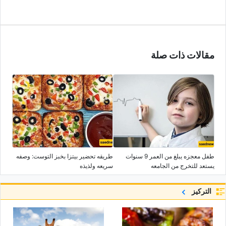
مقالات ذات صلة
طفل معجزه یبلغ من العمر 9 سنوات
طریقه تحضیر بیتزا بخبز التوست: وصفه
یستعد للتخرج من الجامعه
سریعه ولذیذه
التركيز