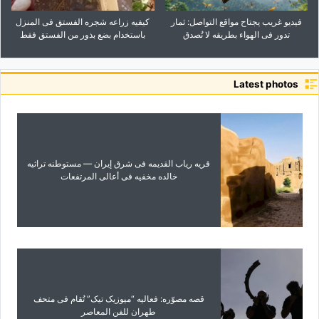
فیدیو غریب یجتاح مواقع التواصل: ثمار
کیفیه زراعه شجره الفستق فی المنزل
تدور فی الهواء بطریقه لا تُصدق
باستخدام بضع بذور من الفستق فقط
Latest photos
قریه ریاب القدیمه فی شرق إیران — مستوطنه تراثیه
خالده مخفیه فی أعالی المرتفعات
قصه مصوّره: فعالیه “میوزیک تیک” تُقام فی متحف
طهران للفن المعاصر