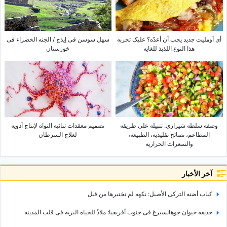
أی أوملیت جدید یجب أن أعدّه؟ علیک تجربه
سهل سوسن فی إیذج / الجنه الخضراء فی
هذا النوع اللذیذ للغایه
خوزستان
وصفه سلطه شیرازی: تتبیله على طریقه
تصمیم معقدات ثنائیه النواه لإنتاج أدویه
المطاعم، نصائح تقلیدیه، الطبیعه،
لعلاج السرطان
والسعرات الحراریه
آخر الأخبار
کباب أضنه الترکی الأصیل: نکهه لم تختبرها من قبل
حدیقه حیوان جوهانسبرغ فی جنوب أفریقیا: ملاذٌ للحیاه البریه فی قلب المدینه