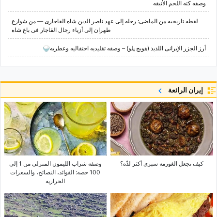
وصفه کته اللحم الأنیقه
لقطه تاریخیه من الماضی: رحله إلى عهد ناصر الدین شاه القاجاری — من شوارع
طهران إلى أزیاء رجال القاجار فی باغ شاه
أرز الجزر الإیرانی اللذیذ (هویج پلو) – وصفه تقلیدیه احتفالیه وعطریه🍚
إيران الرائعة
کیف تجعل الغورمه سبزی أکثر لذّه؟
وصفه شراب اللیمون المنزلی من 1 إلى
100 حصه: الفوائد، النصائح، والسعرات
الحراریه