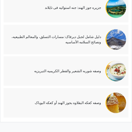
جزیره جوز الهند: جنه استوائیه فی تایلاند
دلیل شامل لجبل دیرفاک: مسارات التسلق، والمعالم الطبیعیه،
ونصائح السلامه الأساسیه
وصفه شوربه الشعیر والفطر الکریمیه التبریزیه
وصفه کعکه البقلاوه بجوز الهند أو کعکه البوباک