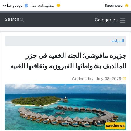
●
معلومات عنا
Saednews
Search
Categories
السياحة
جزیره مافوشی؛ الجنه الخفیه فی جزر
المالدیف بشواطئها الفیروزیه وثقافتها الغنیه
Wednesday, July 08, 2026