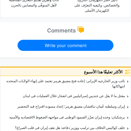
والخصائص، وکیفیه التعرّف على
لأهل المتوفّى والمصابین بالحزن
الکهرمان الأصلی
Comments
Write your comment
الأكثر تعليقًا هذا الأسبوع
نائب وزیر الخارجیه الإیرانی: إعاده فتح مضیق هرمز تعتمد على إنهاء الولایات المتحده
انتهاکاتها
مقتل ما لا یقل عن جندیین إسرائیلیین فی انفجار خلال العملیات فی لبنان
إیران وسلطنه عُمان تناقشان مضیق هرمز؛ إعداد مسوده اقتراح قید التحضیر
بزشکیان: وحده إیران تعزّز الصمود الوطنی فی مواجهه الضغوط الاقتصادیه والأمنیه
خلف کوالیس الخلاف بین ترامب ووزیر دفاعه: هل تقف إیران فی قلب الصراع؟