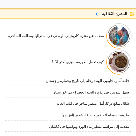
النشرة الثقافية
مقدمه عن منتزه کاریجینی الوطنی فی أسترالیا ومعالمه الساحره
کیف تجعل الغورمه سبزی أکثر لذّه؟
قلعه آمبر، جایبور، الهند: رحله إلى تاریخ وعماره راجستان
سهل سوسن فی إیذج / الجنه الخضراء فی خوزستان
شلال سانغ درکا، آمل: منظر ساحر فی قلب الغابه
طریقه بسیطه لتحضیر حساء الشعیر (آش جو)
مقدمه إلى مراسم تقطیر ماء الورد وتوقیتها فی کاشان