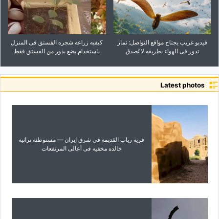
فیدیو غریب یجتاح مواقع التواصل: ثمار
کیفیه زراعه شجره الفستق فی المنزل
تدور فی الهواء بطریقه لا تُصدق
باستخدام بضع بذور من الفستق فقط
Latest photos
قریه ریاب القدیمه فی شرق إیران — مستوطنه تراثیه
خالده مخفیه فی أعالی المرتفعات