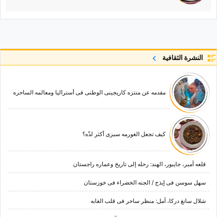
النشرة الثقافية
مقدمه عن منتزه کاریجینی الوطنی فی أسترالیا ومعالمه الساحره
کیف تجعل الغورمه سبزی أکثر لذّه؟
قلعه آمبر، جایبور، الهند: رحله إلى تاریخ وعماره راجستان
سهل سوسن فی إیذج / الجنه الخضراء فی خوزستان
شلال سانغ درکا، آمل: منظر ساحر فی قلب الغابه