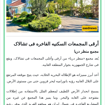
أرقى المجمعات السکنیه الفاخره فی تشالاک
مجمع منظر دریا
یُعد مجمع «منظر دریا» من أرقى وأغلى المجمعات فی تشالاک، ویقع
فی شارع الجمهوریه بجوار المنطقه الغابیه.
أحد أبرز ممیزاته هو الإطلاله البحریه الخلابه، حیث یتیح موقعه المرتفع
على التلال الغابیه رؤیه بانورامیه لبحر قزوین حتى من مستوى الأرض.
یسمح انحدار الأرض اللطیف لمعظم الفلل بالاستفاده من إطلالات
مفتوحه على الغابه والبحر. وما یمیز هذا المجمع عن غیره من
المشاریع الفاخره فی شمال إیران هو موقعه الفرید الذی یوفر رؤیه