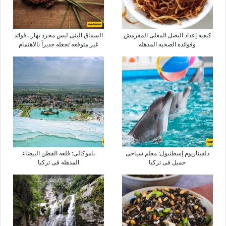
کیفیه إعداد البصل المقلی المقرمش
السماق البنی لیس مجرد بهار.. فوائد
وفوائده الصحیه المذهله
غیر متوقعه تجعله جدیراً بالاهتمام
دلفیناریوم إسطنبول: معلم سیاحی
باموکالی: قلعه القطن البیضاء
جمیل فی ترکیا
المذهله فی ترکیا