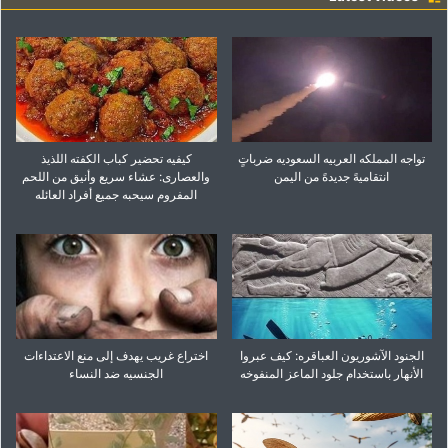
تواجه المملکه العربیه السعودیه ضرباتٍ
کیفیه تحضیر کباب الکفته اللذیذ
انتقامیهً جدیدهً من الیمن
والعصاری: عشاء سریع وأنیق من اللحم
المفروم سیحبه جمیع أفراد العائله
الجنود الآشوریون العباقره: کیف عبروا
اختراع غریب یهدف إلى منع الاعتداءات
الأنهار باستخدام جلود الماعز المنفوخه
الجنسیه ضد النساء