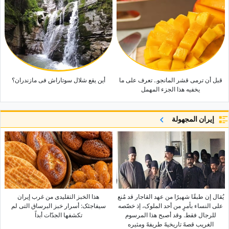
قبل أن ترمی قشر المانجو.. تعرف على ما
أین یقع شلال سوتاراش فی مازندران؟
یخفیه هذا الجزء المهمل
إيران المجهولة
یُقال إن طبقًا شهیرًا من عهد القاجار قد مُنع
هذا الخبز التقلیدی من غرب إیران
على النساء بأمرٍ من أحد الملوک، إذ خصّصه
سیفاجئک: أسرار خبز البرساق التی لم
للرجال فقط. وقد أصبح هذا المرسوم
تکشفها الجدّات أبداً
الغریب قصهً تاریخیهً طریفهً ومثیره