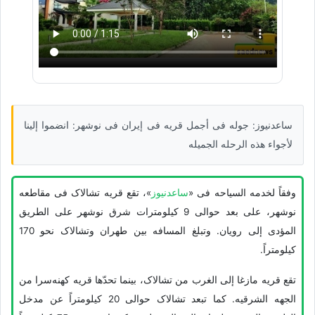
ساعدنیوز: جوله فی أجمل قریه فی إیران فی نوشهر: انضموا إلینا
لأجواء هذه الرحله الجمیله
وفقاً لخدمه السیاحه فی «
ساعدنیوز
»، تقع قریه تشالاک فی مقاطعه
نوشهر، على بعد حوالی 9 کیلومترات شرق نوشهر على الطریق
المؤدی إلى رویان. وتبلغ المسافه بین طهران وتشالاک نحو 170
کیلومتراً.
تقع قریه مازغا إلى الغرب من تشالاک، بینما تحدّها قریه کهنه‌سرا من
الجهه الشرقیه. کما تبعد تشالاک حوالی 20 کیلومتراً عن مدخل