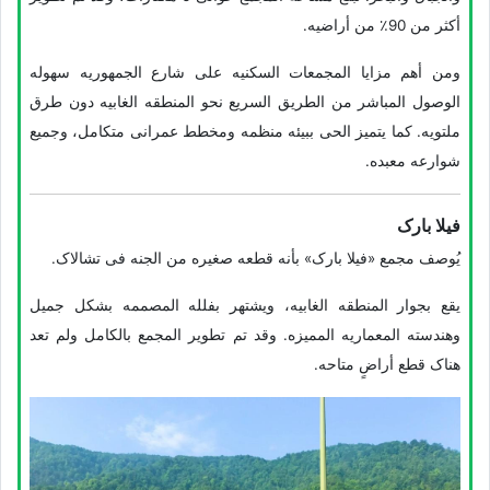
أکثر من 90٪ من أراضیه.
ومن أهم مزایا المجمعات السکنیه على شارع الجمهوریه سهوله
الوصول المباشر من الطریق السریع نحو المنطقه الغابیه دون طرق
ملتویه. کما یتمیز الحی ببیئه منظمه ومخطط عمرانی متکامل، وجمیع
شوارعه معبده.
فیلا بارک
یُوصف مجمع «فیلا بارک» بأنه قطعه صغیره من الجنه فی تشالاک.
یقع بجوار المنطقه الغابیه، ویشتهر بفلله المصممه بشکل جمیل
وهندسته المعماریه الممیزه. وقد تم تطویر المجمع بالکامل ولم تعد
هناک قطع أراضٍ متاحه.