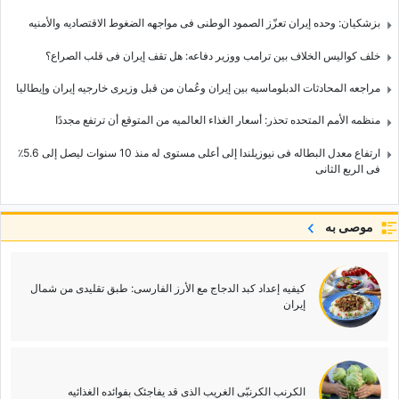
بزشکیان: وحده إیران تعزّز الصمود الوطنی فی مواجهه الضغوط الاقتصادیه والأمنیه
خلف کوالیس الخلاف بین ترامب ووزیر دفاعه: هل تقف إیران فی قلب الصراع؟
مراجعه المحادثات الدبلوماسیه بین إیران وعُمان من قبل وزیری خارجیه إیران وإیطالیا
منظمه الأمم المتحده تحذر: أسعار الغذاء العالمیه من المتوقع أن ترتفع مجددًا
ارتفاع معدل البطاله فی نیوزیلندا إلى أعلى مستوى له منذ 10 سنوات لیصل إلى 5.6٪
فی الربع الثانی
موصى به
کیفیه إعداد کبد الدجاج مع الأرز الفارسی: طبق تقلیدی من شمال
إیران
الکرنب الکرنبّی الغریب الذی قد یفاجئک بفوائده الغذائیه