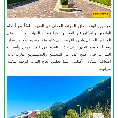
مع مرور الوقت، طوّر المجتمع المحلی فی القریه سلوکاً ودوداً تجاه
الوافدین والسکان غیر المحلیین. کما عملت الجهات الإداریه، مثل
المجلس المحلی وإداره القریه، على خلق بیئه آمنه وجاذبه للاستثمار.
وقد أدت هذه الجهود إلى جذب العدید من المستثمرین وأصحاب
المنازل، حتى أصبح عدد غیر المحلیین والمستثمرین یقارب ثلاثه
أضعاف السکان الأصلیین، مما یعکس نجاح القریه کوجهه سکنیه
مرغوبه.