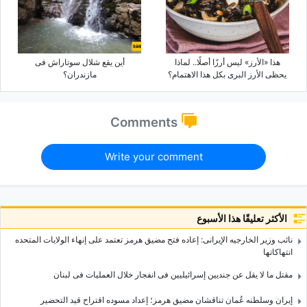
هذا «الأرز» لیس أرزًا أصلًا.. لماذا
أین یقع شلال سوتاراش فی
یحظى الأرز البری بکل هذا الاهتمام؟
مازندران؟
Comments
Write your comment
الأكثر تعليقًا هذا الأسبوع
نائب وزیر الخارجیه الإیرانی: إعاده فتح مضیق هرمز تعتمد على إنهاء الولایات المتحده
انتهاکاتها
مقتل ما لا یقل عن جندیین إسرائیلیین فی انفجار خلال العملیات فی لبنان
إیران وسلطنه عُمان تناقشان مضیق هرمز؛ إعداد مسوده اقتراح قید التحضیر