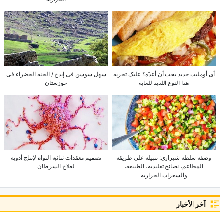
أی أوملیت جدید یجب أن أعدّه؟ علیک تجربه
سهل سوسن فی إیذج / الجنه الخضراء فی
هذا النوع اللذیذ للغایه
خوزستان
وصفه سلطه شیرازی: تتبیله على طریقه
تصمیم معقدات ثنائیه النواه لإنتاج أدویه
المطاعم، نصائح تقلیدیه، الطبیعه،
لعلاج السرطان
والسعرات الحراریه
آخر الأخبار