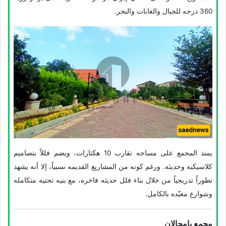
360 درجه للجبال والغابات والبحر.
یمتد المجمع على مساحه تقارب 10 هکتارات، ویضم فللاً بتصامیم
کلاسیکیه وحدیثه. ورغم کونه من المشاریع القدیمه نسبیاً، إلا أنه یشهد
تطوراً تدریجیاً من خلال بناء فلل حدیثه فاخره، مع بنیه تحتیه متکامله
وشوارع معبّده بالکامل.
مجمع بامچالان