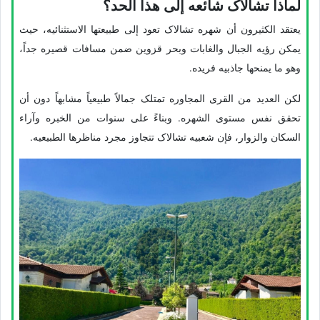
لماذا تشالاک شائعه إلى هذا الحد؟
یعتقد الکثیرون أن شهره تشالاک تعود إلى طبیعتها الاستثنائیه، حیث
یمکن رؤیه الجبال والغابات وبحر قزوین ضمن مسافات قصیره جداً،
وهو ما یمنحها جاذبیه فریده.
لکن العدید من القرى المجاوره تمتلک جمالاً طبیعیاً مشابهاً دون أن
تحقق نفس مستوى الشهره. وبناءً على سنوات من الخبره وآراء
السکان والزوار، فإن شعبیه تشالاک تتجاوز مجرد مناظرها الطبیعیه.