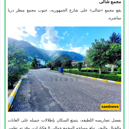
مجمع شالی
یقع مجمع «شالی» على شارع الجمهوریه، جنوب مجمع منظر دریا
مباشره.
بفضل تضاریسه اللطیفه، یتمتع السکان بإطلالات جمیله على الغابات
والجبال والبحر. تبلغ مساحه المجمع حوالی 6 هکتارات، وقد تم تطویر