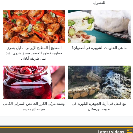
للفضول.
ما هی الحلویات الشهیره فی أصفهان؟
المطبخ | المطبخ الإیرانی | دلیل بصری
خطوه بخطوه لتحضیر سجق بندری لذیذ
على طریقه آبادان
نبع قلقل فی أزنا: الجوهره البلوریه فی
وصفه مربّى الکرز الحامض المنزلی الکامل
طبیعه لورستان
مع نصائح مفیده
Latest videos