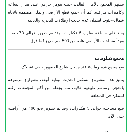
یشتهر المجمع بالأمان العالی، حیث یتوفر حراس على مدار الساعه
وکامیرات مراقبه. کما أن جمیع قطع الأراضی والفلل مصممه باتجاه
شمال–جنوب لضمان عدم حجب الإطلالات البحریه والغابیه.
یمتد على مساحه تقارب 5 هکتارات، وقد تم تطویر حوالی 70٪ منه،
وتبدأ مساحات الأراضی عاده من 500 متر مربع فما فوق.
مجمع دیبلومات
یقع مجمع «دیبلومات» عند مدخل شارع الجمهوریه فی تشالاک.
یتمیز هذا المشروع السکنی الحدیث ببوابه أنیقه، وشوارع مرصوفه
بالحجر، ومناظر طبیعیه خلابه، مما یجعله من أکثر المجمعات رغبه
للسکن فی المنطقه.
تبلغ مساحته حوالی 5 هکتارات، وقد تم تطویر نحو 60٪ من أراضیه
حتى الآن.