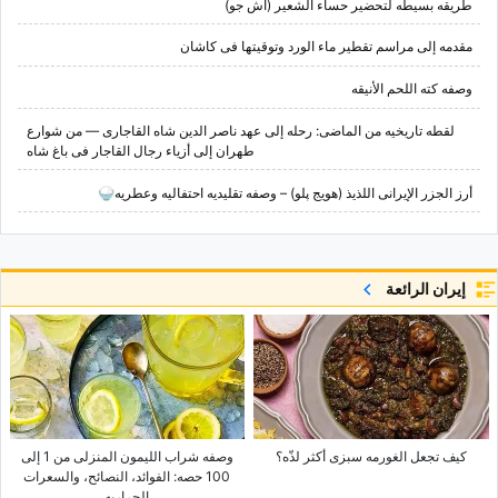
طریقه بسیطه لتحضیر حساء الشعیر (آش جو)
مقدمه إلى مراسم تقطیر ماء الورد وتوقیتها فی کاشان
وصفه کته اللحم الأنیقه
لقطه تاریخیه من الماضی: رحله إلى عهد ناصر الدین شاه القاجاری — من شوارع
طهران إلى أزیاء رجال القاجار فی باغ شاه
أرز الجزر الإیرانی اللذیذ (هویج پلو) – وصفه تقلیدیه احتفالیه وعطریه🍚
إيران الرائعة
کیف تجعل الغورمه سبزی أکثر لذّه؟
وصفه شراب اللیمون المنزلی من 1 إلى
100 حصه: الفوائد، النصائح، والسعرات
الحراریه