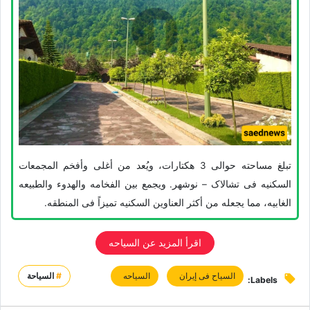
تبلغ مساحته حوالی 3 هکتارات، ویُعد من أغلى وأفخم المجمعات
السکنیه فی تشالاک – نوشهر. ویجمع بین الفخامه والهدوء والطبیعه
الغابیه، مما یجعله من أکثر العناوین السکنیه تمیزاً فی المنطقه.
اقرأ المزید عن السیاحه
السیاح فی إیران
السیاحه
#
السياحة
Labels: