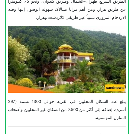
الطریق السریع طهران–الشمال وطریق کندوان، ونحو 75 کیلومتراً
عن طریق هراز. ومن أهم مزایا تشالاک سهوله الوصول إلیها وقله
الازدحام المروری نسبیاً عبر طریقی کلاردشت وهراز.
یبلغ عدد السکان المحلیین فی القریه حوالی 1300 نسمه (297
أسره)، إضافه إلى أکثر من 3500 من السکان غیر المحلیین وأصحاب
المنازل الموسمیه.