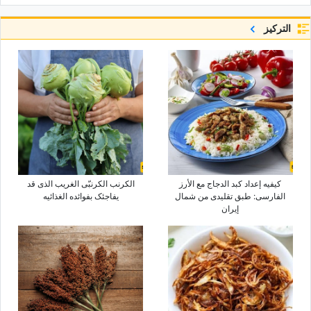
التركيز
کیفیه إعداد کبد الدجاج مع الأرز
الکرنب الکرنبّی الغریب الذی قد
الفارسی: طبق تقلیدی من شمال
یفاجئک بفوائده الغذائیه
إیران