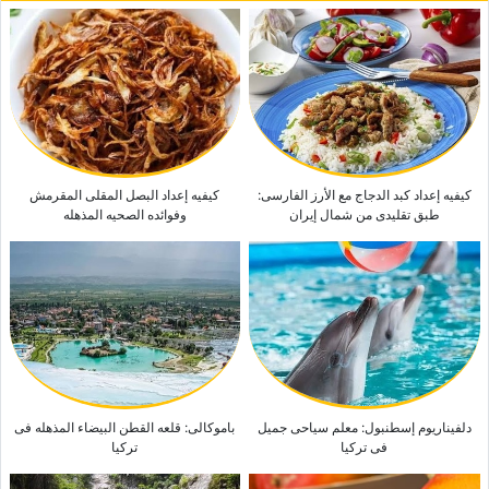
اقرأ هذا قبل السفر إلى یریفان: کل ما تحتاج إلى معرفته عن الحدیقه المائیه فی
یریفان، والمنزلقات المائیه المثیره، والمرافق
أین تقع کاتدرائیه القدیس غریغوریوس المُنیر؟ دلیل شامل إلى أکبر کاتدرائیه فی
أرمینیا
کیفیه إعداد کبد الدجاج مع الأرز الفارسی:
کیفیه إعداد البصل المقلی المقرمش
طبق تقلیدی من شمال إیران
وفوائده الصحیه المذهله
دلفیناریوم إسطنبول: معلم سیاحی جمیل
باموکالی: قلعه القطن البیضاء المذهله فی
فی ترکیا
ترکیا