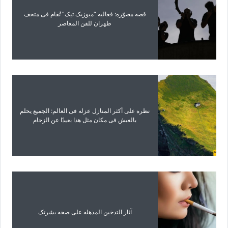
قصه مصوّره: فعالیه “میوزیک تیک” تُقام فی متحف
طهران للفن المعاصر
نظره على أکثر المنازل عزله فی العالم: الجمیع یحلم
بالعیش فی مکان مثل هذا بعیدًا عن الزحام
آثار التدخین المذهله على صحه بشرتک