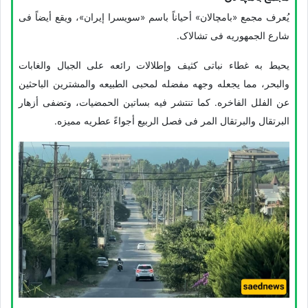
یُعرف مجمع «بامچالان» أحیاناً باسم «سویسرا إیران»، ویقع أیضاً فی
شارع الجمهوریه فی تشالاک.
یحیط به غطاء نباتی کثیف وإطلالات رائعه على الجبال والغابات
والبحر، مما یجعله وجهه مفضله لمحبی الطبیعه والمشترین الباحثین
عن الفلل الفاخره. کما تنتشر فیه بساتین الحمضیات، وتضفی أزهار
البرتقال والبرتقال المر فی فصل الربیع أجواءً عطریه ممیزه.