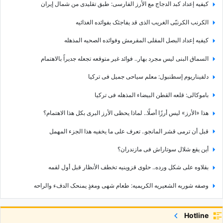
کیفیه إعداد کبد الدجاج مع الأرز الفارسی: طبق تقلیدی من شمال إیران
الکرنب الکرنبّی الغریب الذی قد یفاجئک بفوائده الغذائیه
کیفیه إعداد البصل المقلی المقرمش وفوائده الصحیه المذهله
السماق البنی لیس مجرد بهار.. فوائد غیر متوقعه تجعله جدیراً بالاهتمام
دلفیناریوم إسطنبول: معلم سیاحی جمیل فی ترکیا
باموکالی: قلعه القطن البیضاء المذهله فی ترکیا
هذا «الأرز» لیس أرزًا أصلًا.. لماذا یحظى الأرز البری بکل هذا الاهتمام؟
قبل أن ترمی قشر المانجو.. تعرف على ما یخفیه هذا الجزء المهمل
أین یقع شلال سوتاراش فی مازندران؟
بقلاوه على شکل ورده.. حلوى قزوینیه تخطف الأنظار قبل أول لقمه
وصفه شوربه الشعیریه الکریمیه: طعام شهی ومغذٍ یمنحک الدفء والراحه
إذا کنت تبحث عن عشاء سهل.. جرب مکرونه الباذنجان المشوی
Hotline
کیفیه إعداد جیغو الدیک الرومی: طبق فارسی شهی وأنیق