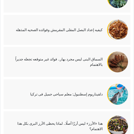
کیفیه إعداد البصل المقلی المقرمش وفوائده الصحیه المذهله
السماق البنی لیس مجرد بهار.. فوائد غیر متوقعه تجعله جدیراً
بالاهتمام
دلفیناریوم إسطنبول: معلم سیاحی جمیل فی ترکیا
هذا «الأرز» لیس أرزًا أصلًا.. لماذا یحظى الأرز البری بکل هذا
الاهتمام؟