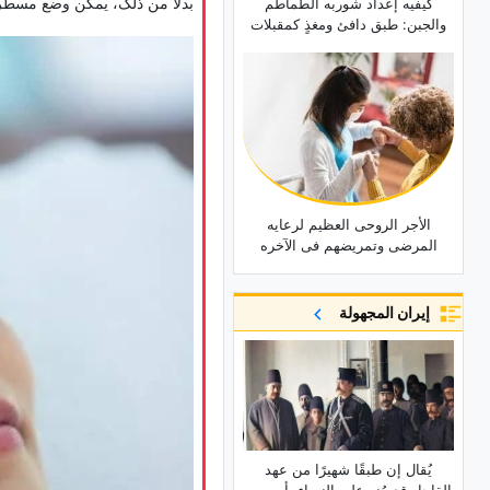
بدلاً من ذلک، یمکن وضع مسطره م
کیفیه إعداد شوربه الطماطم
والجبن: طبق دافئ ومغذٍ کمقبلات
الأجر الروحی العظیم لرعایه
المرضى وتمریضهم فی الآخره
إيران المجهولة
یُقال إن طبقًا شهیرًا من عهد