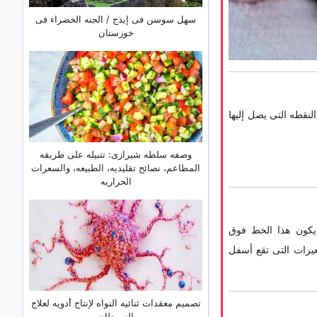
سهل سوسن فی إیذج / الجنه الخضراء فی
خوزستان
نقطه التی یصل إلیها
وصفه سلطه شیرازی: تتبیله على طریقه
المطاعم، نصائح تقلیدیه، الطبیعه، والسعرات
الحراریه
 یکون هذا الخط فوق
سمک المثالی للحاجب بین 6 إلى 12 ملم. أزیلی الشعیرات التی تقع أسفل
تصمیم معقدات ثنائیه النواه لإنتاج أدویه لعلاج
السرطان