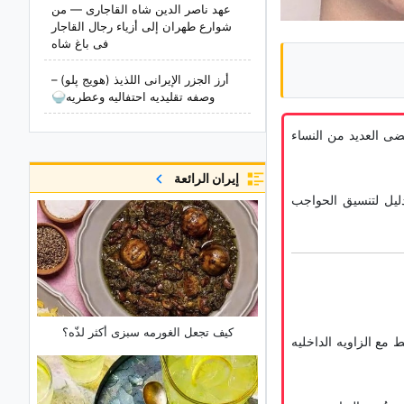
عهد ناصر الدین شاه القاجاری — من
شوارع طهران إلى أزیاء رجال القاجار
فی باغ شاه
أرز الجزر الإیرانی اللذیذ (هویج پلو) –
وصفه تقلیدیه احتفالیه وعطریه🍚
. وتقضی العدید من النساء
إيران الرائعة
دلیل لتنسیق الحواجب
کیف تجعل الغورمه سبزی أکثر لذّه؟
مع الزاویه الداخلیه