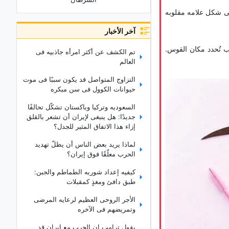
ى شکل علامه مقلوبه
آخر الأخبار
ب تُحدد مکان القوس.
تم الکشف عن أکثر امرأه جاذبیه فی
العالم
التزاوج المتواصل قد یکون سببًا فی موت
حیوانات الکوول فی سن مبکره
السعودیه وترکیا وباکستان تشکّل تحالفًا
جدیدًا: هل ینبغی لإیران أن تشعر بالقلق
إزاء هذا الاتفاق المثیر للجدل؟
لماذا یرید بعض الناس أن یظلّ تهدید
الحرب معلّقًا فوق إیران؟
کیفیه إعداد شوربه الطماطم والجبن:
طبق دافئ ومغذٍ کمقبلات
الأجر الروحی العظیم لرعایه المرضى
وتمریضهم فی الآخره
یقول ترامب إن الحرب مع إیران قد