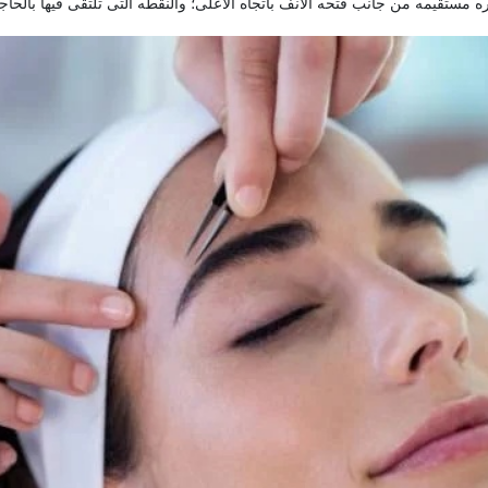
ستقیمه من جانب فتحه الأنف باتجاه الأعلى؛ والنقطه التی تلتقی فیها بالحاجب 