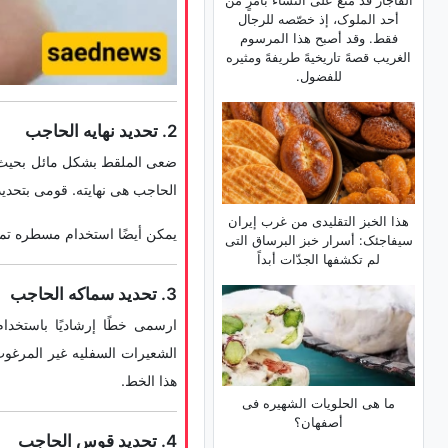
القاجار قد مُنع على النساء بأمرٍ من
أحد الملوک، إذ خصّصه للرجال
فقط. وقد أصبح هذا المرسوم
الغریب قصهً تاریخیهً طریفهً ومثیره
للفضول.
2. تحدید نهایه الحاجب
ضعی الملقط بشکل مائل بحیث یت
الحاجب هی نهایته. قومی بتحدیده
هذا الخبز التقلیدی من غرب إیران
یمکن أیضًا استخدام مسطره تمتد 
سیفاجئک: أسرار خبز البرساق التی
لم تکشفها الجدّات أبداً
3. تحدید سماکه الحاجب
ارسمی خطًا إرشادیًا باستخد
هذا الخط.
ما هی الحلویات الشهیره فی
أصفهان؟
4. تحدید قوس الحاجب