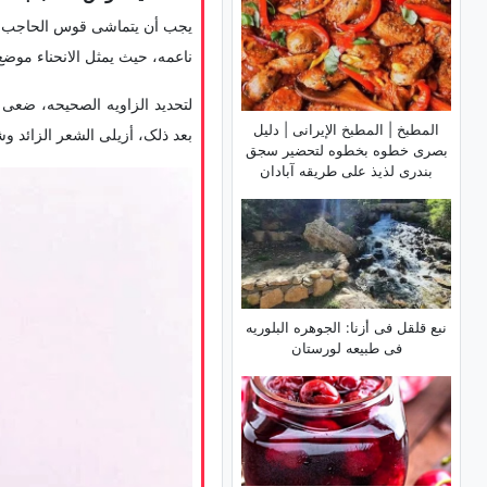
یجب أن یتماشى قوس الحاجب مع
ناعمه، حیث یمثل الانحناء موضع
لتحدید الزاویه الصحیحه، ضعی 
المطبخ | المطبخ الإیرانی | دلیل
بعد ذلک، أزیلی الشعر الزائد وش
بصری خطوه بخطوه لتحضیر سجق
بندری لذیذ على طریقه آبادان
نبع قلقل فی أزنا: الجوهره البلوریه
فی طبیعه لورستان