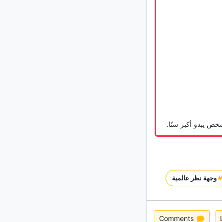
عیناک أیضًا قد تُصابان بحروق الشمس..
إلیک العلامات التی یجب الانتباه إلیها
کیف تستخدم خیط الأسنان مع التقویم
دون إتلاف الأسلاک؟
خص یبدو أکبر سنًا.
وجهة نظر عالمية
Comments