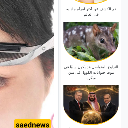
تم الکشف عن أکثر امرأه جاذبیه
فی العالم
التزاوج المتواصل قد یکون سببًا فی
موت حیوانات الکوول فی سن
مبکره