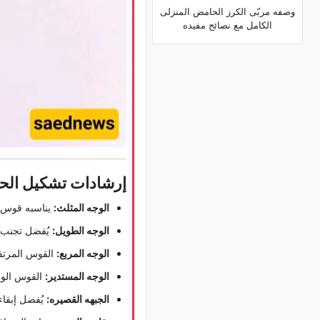
وصفه مربّى الکرز الحامض المنزلی
الکامل مع نصائح مفیده
إرشادات تشکیل ال
الوجه المثلث:
یناسبه قوس خ
الوجه الطویل:
یُفضل تجنب ا
الوجه المربع:
القوس المرتف
الوجه المستدیر:
القوس الوا
الجبهه القصیره:
یُفضل إبقاء