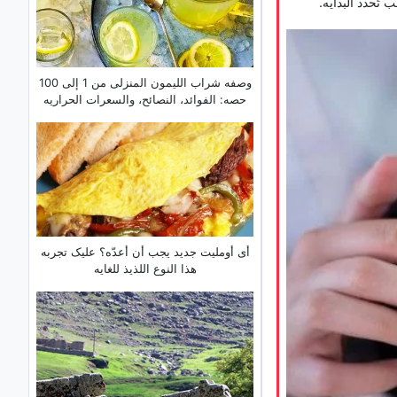
تُحدد البدایه.
وصفه شراب اللیمون المنزلی من 1 إلى 100
حصه: الفوائد، النصائح، والسعرات الحراریه
أی أوملیت جدید یجب أن أعدّه؟ علیک تجربه
هذا النوع اللذیذ للغایه