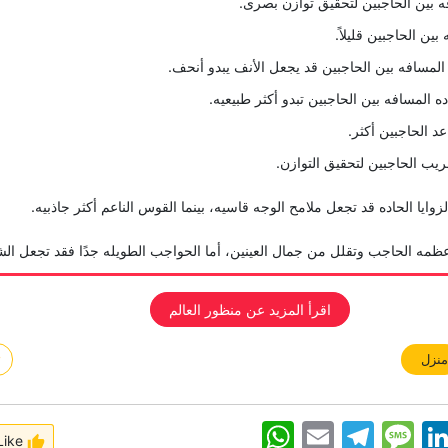
ه بین الحاجبین لتحقیق توازن بصری.
ین الحاجبین قلیلاً.
المسافه بین الحاجبین قد یجعل الأنف یبدو أنحف.
ه المسافه بین الحاجبین تبدو أکثر طبیعیه.
عد الحاجبین أکثر.
یب الحاجبین لتحقیق التوازن.
وایا الحاده قد تجعل ملامح الوجه قاسیه، بینما القوس الناعم أکثر جاذبیه.
 عظمه الحاجب وتقلل من جمال العینین، أما الحواجب الطویله جدًا فقد تجعل الش
اقرأ المزید عن منظور العالم
نزل
#
WhatsApp
Email
Telegram
Message
Linke
Like