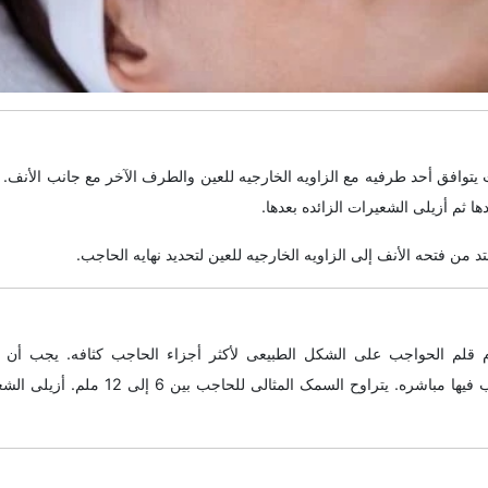
وافق أحد طرفیه مع الزاویه الخارجیه للعین والطرف الآخر مع جانب الأنف. ال
ا ثم أزیلی الشعیرات الزائده بعدها.
من فتحه الأنف إلى الزاویه الخارجیه للعین لتحدید نهایه الحاجب.
ام قلم الحواجب على الشکل الطبیعی لأکثر أجزاء الحاجب کثافه. یجب أن
الشعیرات السفلیه غیر المرغوب فیها مباشره. یتراوح ال