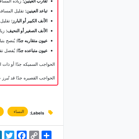
تقارب العینین:
زیاده المساف
تباعد العینین:
تقلیل المسافه ب
الأنف الکبیر أو البارز:
تقلیل 
الأنف الصغیر أو النحیف:
زیاد
عیون متقاربه جدًا:
یُنصح بتبا
عیون متباعده جدًا:
یُفضل تقر
الحواجب السمیکه جدًا أو ذات الز
الحواجب القصیره جدًا قد تُبرز
النساء
م
Labels:
اشتراک
Copy
Facebook
Twitter
dIn
Link