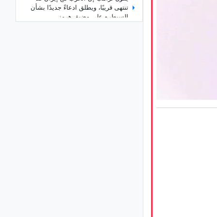
تنتهی قریبًا، ویطلق ادعاءً جدیدًا بشأن
السیطره على مضیق هرمز
بزشکیان بشأن تقسیم الناس إلى
«مقرّبین» و«غرباء»: لقد افترضنا أن
المتدینین هم «المقرّبون» وأن الآخرین
لیسوا کذلک
وزیر الخارجیه یوجّه رساله قویه إلى الدول
المجاوره: لقد حان الوقت لـ…
متحدث باسم وزاره الخارجیه الإیرانیه یرد
على تصریحات ترامب بشأن إیران
لماذا یتعجل ترامب بشأن مضیق هرمز؟
المعادله التی قد تمنح إیران الید العلیا
جوهره صفویه قرب حرم الإمام الرضا..
لماذا تستحق مدرسه عباسقلی خان
الزیاره؟
سبعه شلالات وسط غابات مازندران..
اکتشف سحر «هفت آبشار» فی تیرکن