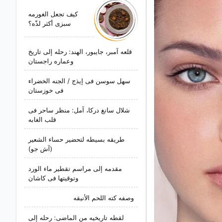
کیف تجعل الغورمه
سبزی أکثر لذّه؟
قلعه آمبر، جایبور، الهند: رحله إلى تاریخ
وعماره راجستان
سهل سوسن فی إیذج / الجنه الخضراء
فی خوزستان
شلال سانغ درکا، آمل: منظر ساحر فی
قلب الغابه
طریقه بسیطه لتحضیر حساء الشعیر
(آش جو)
مقدمه إلى مراسم تقطیر ماء الورد
وتوقیتها فی کاشان
وصفه کته اللحم الأنیقه
لقطه تاریخیه من الماضی: رحله إلى