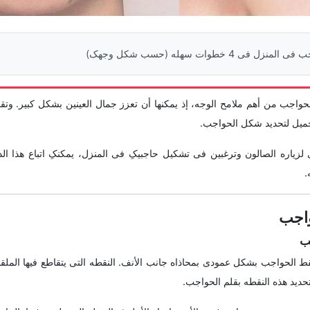
4 خطوات سهله (حسب شکل وجهک)
وقع Saednews، تُعدّ الحواجب من أهم ملامح الوجه، إذ یمکنها أن تعزز جمال العینین بشکل کبیر
میل لتحدید شکل الحواجب.
 لزیاره الصالون وترغبین فی تشکیل حاجبیکِ فی المنزل، یمکنکِ اتباع هذا ال
.
اجب
 الحواجب بشکل عمودی بمحاذاه جانب الأنف. النقطه التی یتقاطع فیها الملقط 
تحدید هذه النقطه بقلم الحواجب.