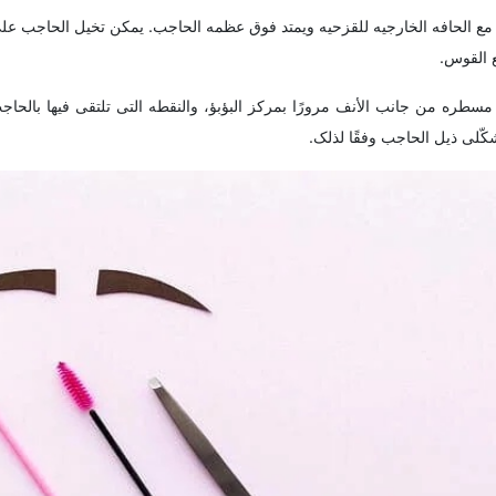
 الحافه الخارجیه للقزحیه ویمتد فوق عظمه الحاجب. یمکن تخیل الحاجب عل
 القوس.
مسطره من جانب الأنف مرورًا بمرکز البؤبؤ، والنقطه التی تلتقی فیها بالحاج
کّلی ذیل الحاجب وفقًا لذلک.