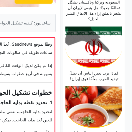
السعودیه وترکیا وباکستان تشکّل
تحالفًا جدیدًا: هل ینبغی لإیران أن
تشعر بالقلق إزاء هذا الاتفاق المثیر
للجدل؟
ساعدنیوز: کیفیه تشکیل الحواجب فی المنزل فی 
وفقًا لم
ساعات طویله فی صالونات التج
إذا لم یکن لدیکِ الوقت الکافی
لماذا یرید بعض الناس أن یظلّ
بسهوله فی أربع خطوات بسیطه
تهدید الحرب معلّقًا فوق إیران؟
خطوات تشکیل الحو
1. تحدید نقطه بدایه الحاجب
لتحدید بدایه الحاجب، ضعی ملقط
للعین تُعد بدایه الحاجب. یمکن 