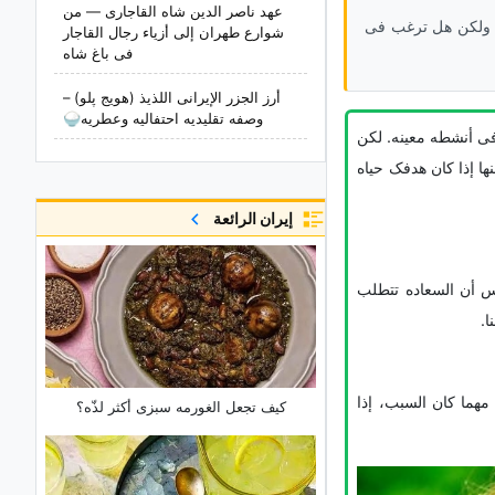
عهد ناصر الدین شاه القاجاری — من
. ولکن هل ترغب فی
شوارع طهران إلى أزیاء رجال القاجار
فی باغ شاه
أرز الجزر الإیرانی اللذیذ (هویج پلو) –
وصفه تقلیدیه احتفالیه وعطریه🍚
فی أنشطه معینه. لکن
ها إذا کان هدفک حیاه
إيران الرائعة
اس أن السعاده تتطلب
ا.
هما کان السبب، إذا
کیف تجعل الغورمه سبزی أکثر لذّه؟