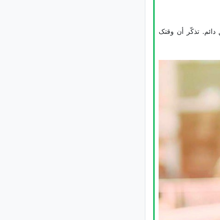
انفجار خلال العملیات فی لبنان
نائب وزیر الخارجیه الإیرانی: إعاده فتح
مضیق هرمز تعتمد على إنهاء الولایات
ائم. تذکّر أن وقتک
المتحده انتهاکاتها