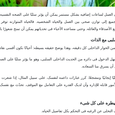
العمل لساعات إضافیه بشکل مستمر یمکن أن یؤثر سلبًا على الصحه النفسیه،
الجمیع إلى توازن صحی بین العمل والحیاه الشخصیه. فالحیاه المتوازنه توف
الأصدقاء والعائله. وحتى مساعده الأحباء فی تحدیاتهم یمکن أن تمنح شعورًا بال
ت من الحوار الداخلی کل دقیقه، وهذا یوضح حقیقه بسیطه: أحیانًا نکون أقسى نقاد 
ل الدخول فی دائره من الحدیث الداخلی السلبی، وهو ما یؤثر سلبًا على الصح
 أن یسرق منا السعاده.
لیًا إیجابیًا ومشجعًا. کرر عبارات داعمه لنفسک. على سبیل المثال، إذا شعرت 
مور قابله للإداره وأن لدیک القدره على التعامل مع الموقف. تحدّث مع نفسک
 التخلی عن الرغبه فی التحکم بکل تفاصیل الحیاه.