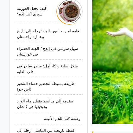
کیف تجعل الغورمه
سبزی أکثر لذّه؟
قلعه آمبر، جایبور، الهند: رحله إلى تاریخ
وعماره راجستان
سهل سوسن فی إیذج / الجنه الخضراء
فی خوزستان
شلال سانغ درکا، آمل: منظر ساحر فی
قلب الغابه
طریقه بسیطه لتحضیر حساء الشعیر
(آش جو)
مقدمه إلى مراسم تقطیر ماء الورد
وتوقیتها فی کاشان
وصفه کته اللحم الأنیقه
لقطه تاریخیه من الماضی: رحله إلى