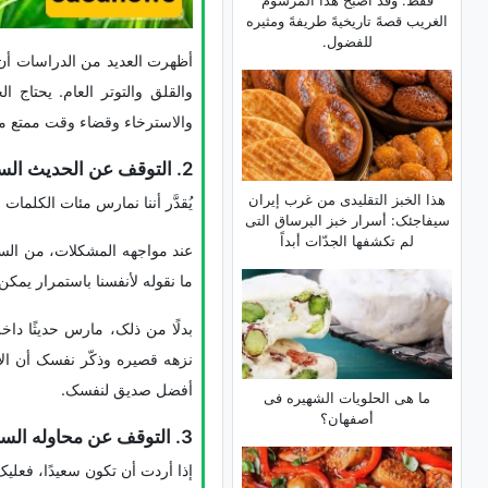
فقط. وقد أصبح هذا المرسوم
الغریب قصهً تاریخیهً طریفهً ومثیره
للفضول.
أظهرت العدید من الدراسات أن 
والقلق والتوتر العام. یحتاج 
والاسترخاء وقضاء وقت ممتع مع 
2. التوقف عن الحدیث السلبی مع الذات
هذا الخبز التقلیدی من غرب إیران
یُقدَّر أننا نمارس مئات الکلما
سیفاجئک: أسرار خبز البرساق التی
لم تکشفها الجدّات أبداً
عند مواجهه المشکلات، من السه
ما نقوله لأنفسنا باستمرار یمکن
بدلًا من ذلک، مارس حدیثًا داخ
نزهه قصیره وذکّر نفسک أن الأ
أفضل صدیق لنفسک.
ما هی الحلویات الشهیره فی
أصفهان؟
3. التوقف عن محاوله السیطره على کل شیء
إذا أردت أن تکون سعیدًا، فعلیک