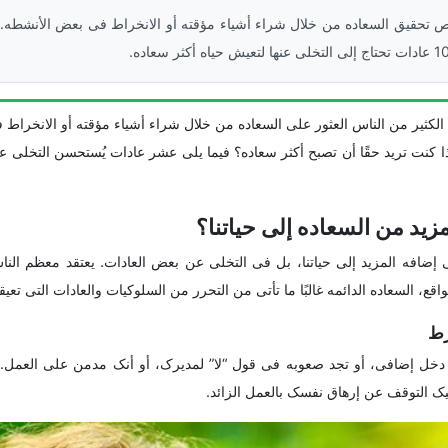
ص تحقیق السعاده من خلال شراء أشیاء مؤقته أو الانخراط فی بعض الأنشطه
الکثیر من الناس العثور على السعاده من خلال شراء أشیاء مؤقته أو الانخراط 
ا کنت ترید حقًا أن تصبح أکثر سعاده؟ فیما یلی عشر عادات یُستحسن التخلی عن
زید من السعاده إلى حیاتنا؟
ی إضافه المزید إلى حیاتنا، بل فی التخلی عن بعض العادات. یعتقد معظم الن
، السعاده الدائمه غالبًا ما تأتی من التحرر من السلوکیات والعادات التی تعیقن
 دخل إضافی، أو تجد صعوبه فی قول “لا” لمدیرک، أو أنک مدمن على العمل. م
یک التوقف عن إرهاق نفسک بالعمل الزائد.