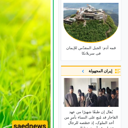
قمه آدم: الجبل المقدّس للإیمان
فی سریلانکا
إيران المجهولة
یُقال إن طبقًا شهیرًا من عهد
القاجار قد مُنع على النساء بأمرٍ من
أحد الملوک، إذ خصّصه للرجال