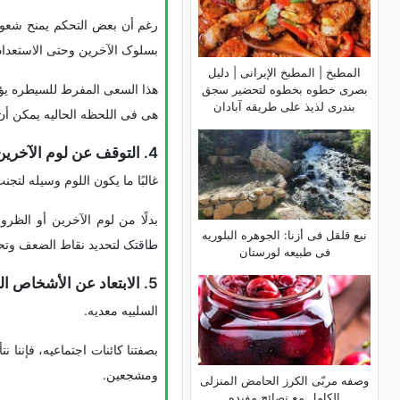
رغم أن بعض التحکم یمنح شعورًا
بسلوک الآخرین وحتى الاستعداد 
المطبخ | المطبخ الإیرانی | دلیل
هذا السعی المفرط للسیطره یؤد
بصری خطوه بخطوه لتحضیر سجق
بندری لذیذ على طریقه آبادان
هی فی اللحظه الحالیه یمکن أن 
4. التوقف عن لوم الآخرین
غالبًا ما یکون اللوم وسیله لتجن
بدلًا من لوم الآخرین أو الظر
نبع قلقل فی أزنا: الجوهره البلوریه
طاقتک لتحدید نقاط الضعف وتحسین
فی طبیعه لورستان
5. الابتعاد عن الأشخاص السلبیین
السلبیه معدیه.
بصفتنا کائنات اجتماعیه، فإننا
ومشجعین.
وصفه مربّى الکرز الحامض المنزلی
الکامل مع نصائح مفیده