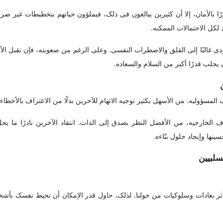
 بالأمان، إلا أن کثیرین یبالغون فی ذلک، فیملؤون حیاتهم بتخطیطات غیر ضرو
لکل الاحتمالات الممکنه.
ی غالبًا إلى القلق والاضطراب النفسی. وعلى الرغم من صعوبته، فإن تقبل 
یجلب قدرًا أکبر من السلام والسعاده.
ب المسؤولیه. من الأسهل بکثیر توجیه الاتهام للآخرین بدلًا من الاعتراف بالأخطاء.
وف الخارجیه، من الأفضل النظر بصدق إلى الذات. انتقاد الآخرین نادرًا ما ی
ها وإیجاد حلول بنّاءه.
 نتأثر بعادات وسلوکیات من حولنا. لذلک، حاول قدر الإمکان أن تحیط نفسک بأش