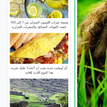
وصفه شراب اللیمون المنزلی من 1 إلى 100
حصه: الفوائد، النصائح، والسعرات الحراریه
أی أوملیت جدید یجب أن أعدّه؟ علیک تجربه
هذا النوع اللذیذ للغایه