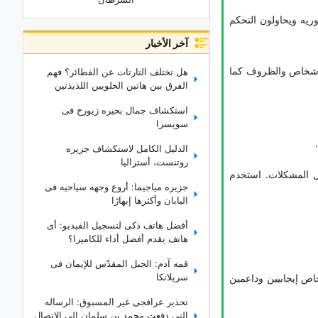
ریه ویحاولون التحکم
آخر الأخبار
الأشخاص والظروف کما
هل تختلف التارتات عن الفطائر؟ فهم
الفرق بین هاتین الحلویین اللذیذتین
استکشاف جمال بحیره زیورخ فی
سویسرا
الدلیل الکامل لاستکشاف جزیره
روتنست، أسترالیا
حل المشکلات. استخدم
جزیره میاجیما: أروع وجهه سیاحیه فی
الیابان وأکثرها إبهارًا
أفضل هاتف ذکی لتسجیل الفیدیو: أی
هاتف یقدم أفضل أداء للکامیرا؟
قمه آدم: الجبل المقدّس للإیمان فی
سریلانکا
خاص إیجابیین وداعمین
تحذیر عراقجی غیر المسبوق: الرساله
التی دفعت محمد بن سلمان إلى الاتصال