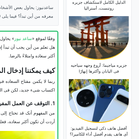
الدلیل الکامل لاستکشاف جزیره
ساعدنیوز: یحاول بعض الأشخا
روتنست، أسترالیا
معرفه من أین تبدأ؟ فیما یلی 10 عادات تحتاج إلى التخلی عنها لتعیش حیاه أکثر سعاده.
وفقًا لموقع «
ساعد نیوز
» یحاول 
هل تعلم من أین یجب أن تبدأ إذ
أکثر سعاده وامتلاءً بالرضا.
جزیره میاجیما: أروع وجهه سیاحیه
کیف یمکننا إدخال الم
فی الیابان وأکثرها إبهارًا
ربما لا یکمن مفتاح السعاده ف
اکتساب شیء جدید، لکن فی الواقع
1. التوقف عن العمل المفرط
من المفهوم أنک قد تحتاج إلى
أردت أن تکون أکثر سعاده، فعل
أفضل هاتف ذکی لتسجیل الفیدیو:
أی هاتف یقدم أفضل أداء للکامیرا؟