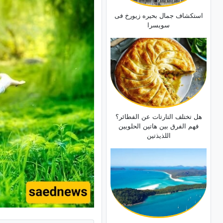
استکشاف جمال بحیره زیورخ فی
سویسرا
هل تختلف التارتات عن الفطائر؟
فهم الفرق بین هاتین الحلویین
اللذیذتین