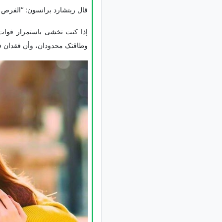
قال ریتشارد برانسون: “الفرص مث
إذا کنت تخشى باستمرار فوات
وطاقتک محدودان، وأن فقدان فر