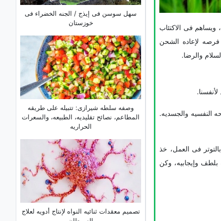
سهل سوسن فی إیذج / الجنه الخضراء فی
خوزستان
 ویساهم فی الاکتئاب
ر فرصه لإعاده الشحن
سلام والرضا.
لأنفسنا.
وصفه سلطه شیرازی: تتبیله على طریقه
ه النفسیه والجسدیه.
المطاعم، نصائح تقلیدیه، الطبیعه، والسعرات
الحراریه
بالتوتر فی العمل، خذ
 بلطف وإیجابیه، وکن
تصمیم معقدات ثنائیه النواه لإنتاج أدویه لعلاج
السرطان