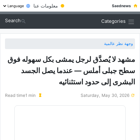
●
معلومات عنا
Saednews
Search
Categories
وجهة نظر عالمية
مشهد لا یُصدَّق لرجل یمشی بکل سهوله فوق
سطح جبلی أملس — عندما یصل الجسد
البشری إلى حدود استثنائیه
Read time1 min
Saturday, May 30, 2026