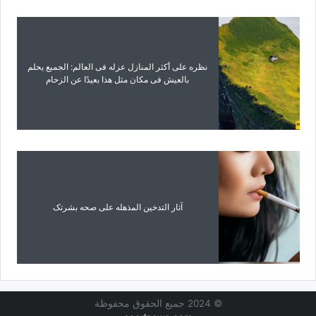
نظره على أکثر المنازل عزله فی العالم: الجمیع یحلم
بالعیش فی مکان مثل هذا بعیدًا عن الزحام
آثار التدخین المذهله على صحه بشرتک
© 2024 جميع الحقوق محفوظة