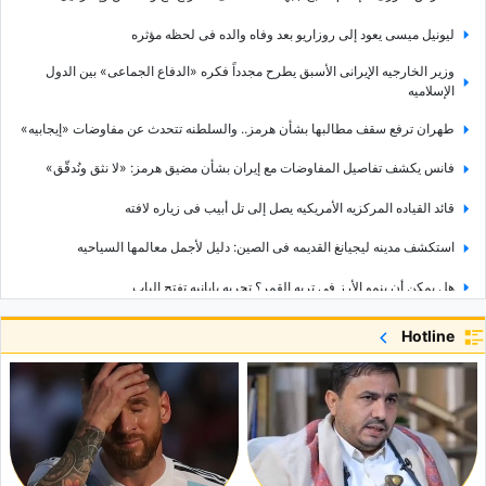
لیونیل میسی یعود إلى روزاریو بعد وفاه والده فی لحظه مؤثره
وزیر الخارجیه الإیرانی الأسبق یطرح مجدداً فکره «الدفاع الجماعی» بین الدول
الإسلامیه
طهران ترفع سقف مطالبها بشأن هرمز.. والسلطنه تتحدث عن مفاوضات «إیجابیه»
فانس یکشف تفاصیل المفاوضات مع إیران بشأن مضیق هرمز: «لا نثق ونُدقّق»
قائد القیاده المرکزیه الأمریکیه یصل إلى تل أبیب فی زیاره لافته
استکشف مدینه لیجیانغ القدیمه فی الصین: دلیل لأجمل معالمها السیاحیه
هل یمکن أن ینمو الأرز فی تربه القمر؟ تجربه یابانیه تفتح الباب
اکتشف دالیان، الصین: دلیل إلى أبرز المعالم السیاحیه التی تستحق الزیاره
Hotline
ماذا لو کان الشات بوت الذی تتحدث معه مجرد إنسان خلف لوحه مفاتیح؟
طریقه إعداد حساء الیقطین الکریمی: حساء لذیذ ومغذٍ للأیام البارده
«Muse Code» یصل إلى المطورین.. میتا تفتح جبهه جدیده فی سباق الذکاء
الاصطناعی