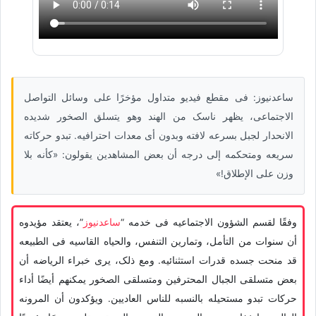
ساعدنیوز: فی مقطع فیدیو متداول مؤخرًا على وسائل التواصل
الاجتماعی، یظهر ناسک من الهند وهو یتسلق الصخور شدیده
الانحدار لجبل بسرعه لافته وبدون أی معدات احترافیه. تبدو حرکاته
سریعه ومتحکمه إلى درجه أن بعض المشاهدین یقولون: «کأنه بلا
وزن على الإطلاق!»
وفقًا لقسم الشؤون الاجتماعیه فی خدمه “
ساعدنیوز
”، یعتقد مؤیدوه
أن سنوات من التأمل، وتمارین التنفس، والحیاه القاسیه فی الطبیعه
قد منحت جسده قدرات استثنائیه. ومع ذلک، یرى خبراء الریاضه أن
بعض متسلقی الجبال المحترفین ومتسلقی الصخور یمکنهم أیضًا أداء
حرکات تبدو مستحیله بالنسبه للناس العادیین. ویؤکدون أن المرونه