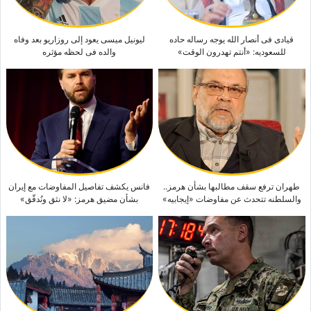
قیادی فی أنصار الله یوجه رساله حاده
لیونیل میسی یعود إلى روزاریو بعد وفاه
للسعودیه: «أنتم تهدرون الوقت»
والده فی لحظه مؤثره
طهران ترفع سقف مطالبها بشأن هرمز..
فانس یکشف تفاصیل المفاوضات مع إیران
والسلطنه تتحدث عن مفاوضات «إیجابیه»
بشأن مضیق هرمز: «لا نثق ونُدقّق»