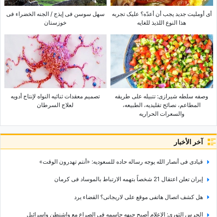
أی أوملیت جدید یجب أن أعدّه؟ علیک تجربه
سهل سوسن فی إیذج / الجنه الخضراء فی
هذا النوع اللذیذ للغایه
خوزستان
وصفه سلطه شیرازی: تتبیله على طریقه
تصمیم معقدات ثنائیه النواه لإنتاج أدویه
المطاعم، نصائح تقلیدیه، الطبیعه،
لعلاج السرطان
والسعرات الحراریه
آخر الأخبار
قیادی فی أنصار الله یوجه رساله حاده للسعودیه: «أنتم تهدرون الوقت»
إیران تعلن اعتقال 21 شخصاً بتهمه الارتباط بالموساد فی کرمان
هل کشف اتصال هاتفی موقع علی لاریجانی؟ القضاء یرد
الحرس الثوری: الإعلام أصبح جبهه حاسمه فی الصراع مع واشنطن وإسرائیل