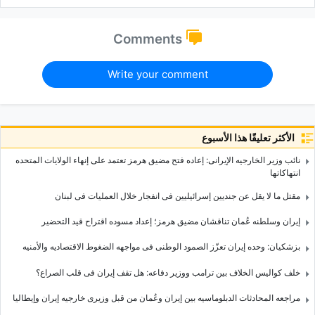
Comments
Write your comment
الأكثر تعليقًا هذا الأسبوع
نائب وزیر الخارجیه الإیرانی: إعاده فتح مضیق هرمز تعتمد على إنهاء الولایات المتحده
انتهاکاتها
مقتل ما لا یقل عن جندیین إسرائیلیین فی انفجار خلال العملیات فی لبنان
إیران وسلطنه عُمان تناقشان مضیق هرمز؛ إعداد مسوده اقتراح قید التحضیر
بزشکیان: وحده إیران تعزّز الصمود الوطنی فی مواجهه الضغوط الاقتصادیه والأمنیه
خلف کوالیس الخلاف بین ترامب ووزیر دفاعه: هل تقف إیران فی قلب الصراع؟
مراجعه المحادثات الدبلوماسیه بین إیران وعُمان من قبل وزیری خارجیه إیران وإیطالیا