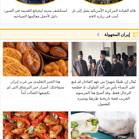
قائد القیاده المرکزیه الأمریکیه یصل إلى تل
استکشف مدینه لیجیانغ القدیمه فی الصین:
أبیب فی زیاره لافته
دلیل لأجمل معالمها السیاحیه
إيران المجهولة
یُقال إن طبقًا شهیرًا من عهد القاجار قد مُنع
هذا الخبز التقلیدی من غرب إیران
على النساء بأمرٍ من أحد الملوک، إذ خصّصه
سیفاجئک: أسرار خبز البرساق التی لم
للرجال فقط. وقد أصبح هذا المرسوم
تکشفها الجدّات أبداً
الغریب قصهً تاریخیهً طریفهً ومثیره
للفضول.