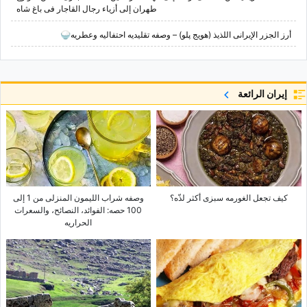
طهران إلى أزیاء رجال القاجار فی باغ شاه
أرز الجزر الإیرانی اللذیذ (هویج پلو) – وصفه تقلیدیه احتفالیه وعطریه🍚
إيران الرائعة
کیف تجعل الغورمه سبزی أکثر لذّه؟
وصفه شراب اللیمون المنزلی من 1 إلى
100 حصه: الفوائد، النصائح، والسعرات
الحراریه