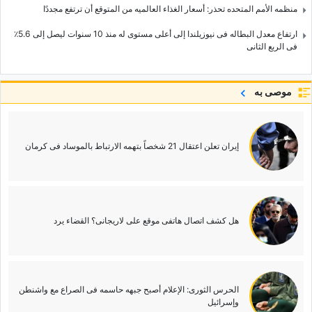
منظمه الأمم المتحده تحذر: أسعار الغذاء العالمیه من المتوقع أن ترتفع مجددًا
ارتفاع معدل البطاله فی نیوزیلندا إلى أعلى مستوى له منذ 10 سنوات لیصل إلى 5.6٪
فی الربع الثانی
موصى به
إیران تعلن اعتقال 21 شخصاً بتهمه الارتباط بالموساد فی کرمان
هل کشف اتصال هاتفی موقع علی لاریجانی؟ القضاء یرد
الحرس الثوری: الإعلام أصبح جبهه حاسمه فی الصراع مع واشنطن
وإسرائیل