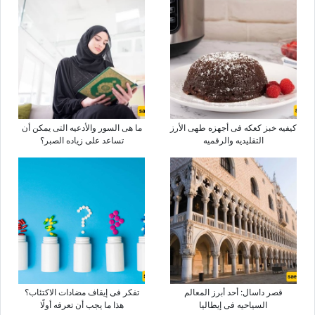
کیفیه خبز کعکه فی أجهزه طهی الأرز
ما هی السور والأدعیه التی یمکن أن
التقلیدیه والرقمیه
تساعد على زیاده الصبر؟
قصر داسال: أحد أبرز المعالم
تفکر فی إیقاف مضادات الاکتئاب؟
السیاحیه فی إیطالیا
هذا ما یجب أن تعرفه أولًا