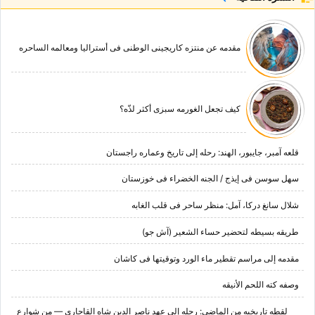
مقدمه عن منتزه کاریجینی الوطنی فی أسترالیا ومعالمه الساحره
کیف تجعل الغورمه سبزی أکثر لذّه؟
قلعه آمبر، جایبور، الهند: رحله إلى تاریخ وعماره راجستان
سهل سوسن فی إیذج / الجنه الخضراء فی خوزستان
شلال سانغ درکا، آمل: منظر ساحر فی قلب الغابه
طریقه بسیطه لتحضیر حساء الشعیر (آش جو)
مقدمه إلى مراسم تقطیر ماء الورد وتوقیتها فی کاشان
وصفه کته اللحم الأنیقه
لقطه تاریخیه من الماضی: رحله إلى عهد ناصر الدین شاه القاجاری — من شوارع