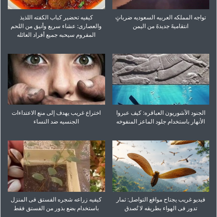
تواجه المملکه العربیه السعودیه ضرباتٍ
کیفیه تحضیر کباب الکفته اللذیذ
انتقامیهً جدیدهً من الیمن
والعصاری: عشاء سریع وأنیق من اللحم
المفروم سیحبه جمیع أفراد العائله
الجنود الآشوریون العباقره: کیف عبروا
اختراع غریب یهدف إلى منع الاعتداءات
الأنهار باستخدام جلود الماعز المنفوخه
الجنسیه ضد النساء
فیدیو غریب یجتاح مواقع التواصل: ثمار
کیفیه زراعه شجره الفستق فی المنزل
تدور فی الهواء بطریقه لا تُصدق
باستخدام بضع بذور من الفستق فقط