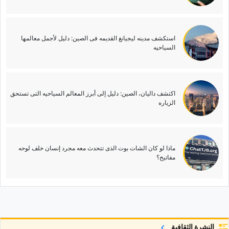
استکشف مدینه لیجیانغ القدیمه فی الصین: دلیل لأجمل معالمها
السیاحیه
اکتشف دالیان، الصین: دلیل إلى أبرز المعالم السیاحیه التی تستحق
الزیاره
ماذا لو کان الشات بوت الذی تتحدث معه مجرد إنسان خلف لوحه
مفاتیح؟
النشرة الثقافية