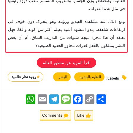
العالیه، وانخفاض وزن الجسم، والتدریب المستمر تلعب دورًا رئیسیًا
فی مثل هذه القدرات.
ومع ذلک، عند مشاهده الفیدیو ورؤیته وهو یتحرک دون خوف فی
ارتفاعات شاهقه، یبدو المشهد أشبه بفیلم أکثر من کونه واقعًا. فهل
تعتقد أن هذا مجرد نتیجه سنوات من التدریب الشاق، أم أن بعض
البشر یمتلکون بالفعل قدرات تتجاوز الحدود الطبیعیه؟
اقرأ المزید عن منظور العالم
العنایه بالبشره
البشر
#
وجهة نظر عالمية
Labels:
اشتراک
Copy
Facebook
Message
Telegram
Email
WhatsApp
Link
Comments
Like