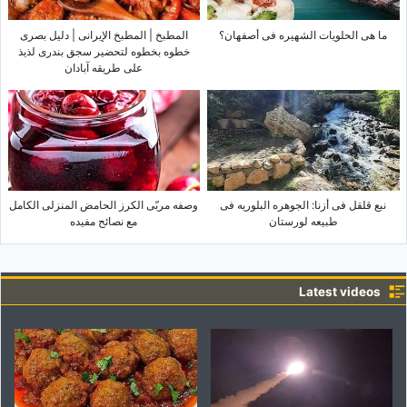
ما هی الحلویات الشهیره فی أصفهان؟
المطبخ | المطبخ الإیرانی | دلیل بصری
خطوه بخطوه لتحضیر سجق بندری لذیذ
على طریقه آبادان
نبع قلقل فی أزنا: الجوهره البلوریه فی
وصفه مربّى الکرز الحامض المنزلی الکامل
طبیعه لورستان
مع نصائح مفیده
Latest videos