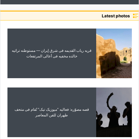
Latest photos
قریه ریاب القدیمه فی شرق إیران — مستوطنه تراثیه
خالده مخفیه فی أعالی المرتفعات
قصه مصوّره: فعالیه “میوزیک تیک” تُقام فی متحف
طهران للفن المعاصر