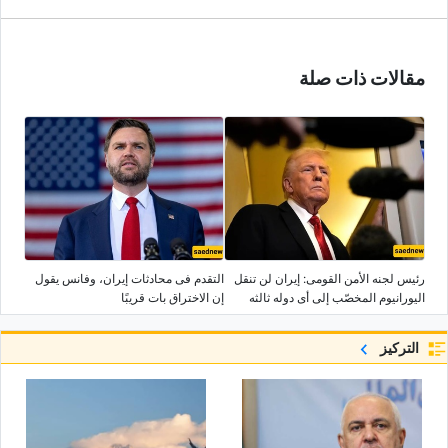
مقالات ذات صلة
رئیس لجنه الأمن القومی: إیران لن تنقل
التقدم فی محادثات إیران، وفانس یقول
الیورانیوم المخصّب إلى أی دوله ثالثه
إن الاختراق بات قریبًا
التركيز