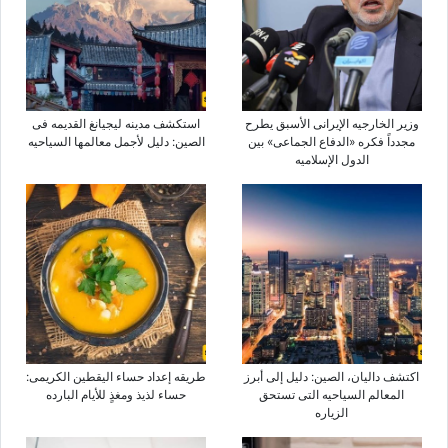
وزیر الخارجیه الإیرانی الأسبق یطرح
استکشف مدینه لیجیانغ القدیمه فی
مجدداً فکره «الدفاع الجماعی» بین
الصین: دلیل لأجمل معالمها السیاحیه
الدول الإسلامیه
اکتشف دالیان، الصین: دلیل إلى أبرز
طریقه إعداد حساء الیقطین الکریمی:
المعالم السیاحیه التی تستحق
حساء لذیذ ومغذٍ للأیام البارده
الزیاره