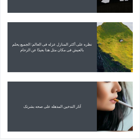
نظره على أکثر المنازل عزله فی العالم: الجمیع یحلم
بالعیش فی مکان مثل هذا بعیدًا عن الزحام
آثار التدخین المذهله على صحه بشرتک