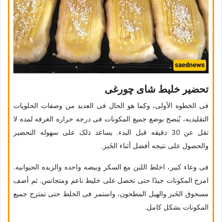
تحضیر خلیط شای چورغی
فی الخطوه الأولى، وکما هو الحال فی العدید من وصفات الحلویات
التقلیدیه، یُنصح بوضع جمیع المکونات فی درجه حراره الغرفه لمده لا
تقل عن 30 دقیقه قبل البدء. یساعد ذلک على سهوله التحضیر
والحصول على نتیجه أفضل أثناء الخَبز.
فی وعاء کبیر، اخلط اللبن مع السکر وبیضه واحده والزبده الحیوانیه.
امزج المکونات جیدًا حتى تحصل على خلیط ناعم ومتجانس. ثم أضف
مسحوق الخَبز والهیل المطحون، واستمر فی الخلط حتى تمتزج جمیع
المکونات بشکل کامل.