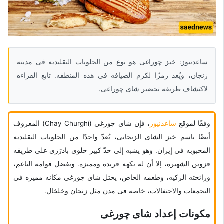
ساعدنیوز: خبز چوراغی هو نوع من الحلویات التقلیدیه فی مدینه
زنجان، ویُعد رمزًا لکرم الضیافه فی هذه المنطقه. تابع القراءه
لاکتشاف طریقه تحضیر شای چوراغی.
وفقًا لموقع
ساعدنیوز
، فإن شای چورغی (Chay Churghi) المعروف
أیضًا باسم خبز الشای الزنجانی، یُعدّ واحدًا من الحلویات التقلیدیه
المحبوبه فی إیران. وهو یشبه إلى حدّ کبیر حلوى بادرَزی على طریقه
قزوین الشهیره، إلا أن له نکهه فریده وممیزه. وبفضل قوامه الناعم،
ورائحته الزکیه، وطعمه الخاص، یحتل شای چورغی مکانه ممیزه فی
التجمعات والاحتفالات، خاصه فی مدن مثل زنجان وخلخال.
مکونات إعداد شای چورغی