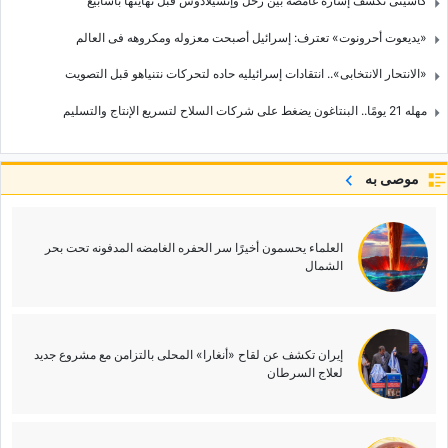
کاسینی تکشف إشاره غامضه بین زحل وإنسیلادوس قبل نهایتها بأسابیع
«یدیعوت أحرونوت» تعترف: إسرائیل أصبحت معزوله ومکروهه فی العالم
«الانتحار الانتخابی».. انتقادات إسرائیلیه حاده لتحرکات نتنیاهو قبل التصویت
مهله 21 یومًا.. البنتاغون یضغط على شرکات السلاح لتسریع الإنتاج والتسلیم
موصى به
العلماء یحسمون أخیرًا سر الحفره الغامضه المدفونه تحت بحر
الشمال
إیران تکشف عن لقاح «أنغارا» المحلی بالتزامن مع مشروع جدید
لعلاج السرطان