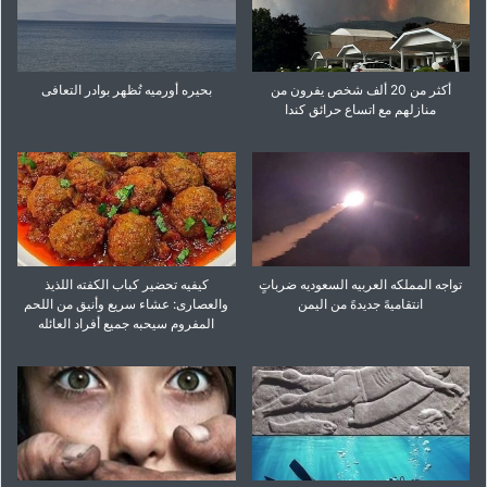
أکثر من 20 ألف شخص یفرون من
بحیره أورمیه تُظهر بوادر التعافی
منازلهم مع اتساع حرائق کندا
تواجه المملکه العربیه السعودیه ضرباتٍ
کیفیه تحضیر کباب الکفته اللذیذ
انتقامیهً جدیدهً من الیمن
والعصاری: عشاء سریع وأنیق من اللحم
المفروم سیحبه جمیع أفراد العائله