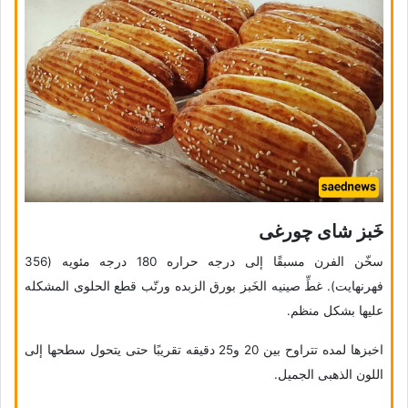
خَبز شای چورغی
سخّن الفرن مسبقًا إلى درجه حراره 180 درجه مئویه (356
فهرنهایت). غطِّ صینیه الخَبز بورق الزبده ورتّب قطع الحلوى المشکله
علیها بشکل منظم.
اخبزها لمده تتراوح بین 20 و25 دقیقه تقریبًا حتى یتحول سطحها إلى
اللون الذهبی الجمیل.