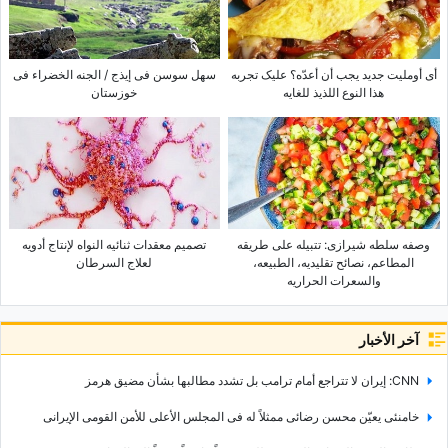
أی أوملیت جدید یجب أن أعدّه؟ علیک تجربه
سهل سوسن فی إیذج / الجنه الخضراء فی
هذا النوع اللذیذ للغایه
خوزستان
وصفه سلطه شیرازی: تتبیله على طریقه
تصمیم معقدات ثنائیه النواه لإنتاج أدویه
المطاعم، نصائح تقلیدیه، الطبیعه،
لعلاج السرطان
والسعرات الحراریه
آخر الأخبار
CNN: إیران لا تتراجع أمام ترامب بل تشدد مطالبها بشأن مضیق هرمز
خامنئی یعیّن محسن رضائی ممثلاً له فی المجلس الأعلى للأمن القومی الإیرانی