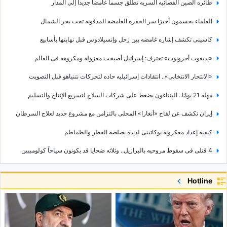
طائره الصین الفضائیه السریه تطلق جسماً غامضاً جدیداً إلى المدار
العلماء یحسمون أخیرًا سر الحفره الغامضه المدفونه تحت بحر الشمال
کاسینی تکشف إشاره غامضه بین زحل وإنسیلادوس قبل نهایتها بأسابیع
«یدیعوت أحرونوت» تعترف: إسرائیل أصبحت معزوله ومکروهه فی العالم
«الانتحار الانتخابی».. انتقادات إسرائیلیه حاده لتحرکات نتنیاهو قبل التصویت
مهله 21 یومًا.. البنتاغون یضغط على شرکات السلاح لتسریع الإنتاج والتسلیم
إیران تکشف عن لقاح «أنغارا» المحلی بالتزامن مع مشروع جدید لعلاج السرطان
کیفیه إعداد معکرونه بوکاتینی لذیذه بصلصه الفطر والطماطم
4 قتلى فی سقوط مروحیه بالبرازیل.. وثلاثه ضحایا قد یکونون سیاحاً کولومبیین
إعصار «دلفین» یضرب الیابان.. 5 إصابات وعشرات الآلاف بلا کهرباء
Hotline
لماذا تُعدّ أنطالیا خیارًا رائعًا للسیاحه؟
تحذیر طبی مهم فی أیام الحر.. لماذا قد یصبح تمرینک المعتاد خطرًا؟
اکتشف مدینه برغامون الأثریه فی إزمیر وأبرز معالمها التی لا بد من زیارتها