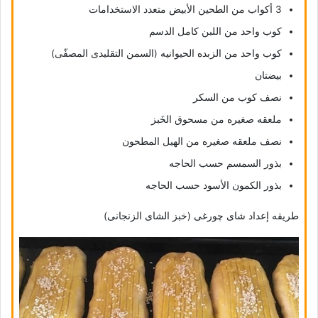
3 أکواب من الطحین الأبیض متعدد الاستخدامات
کوب واحد من اللبن کامل الدسم
کوب واحد من الزبده الحیوانیه (السمن التقلیدی المصفّى)
بیضتان
نصف کوب من السکر
ملعقه صغیره من مسحوق الخَبز
نصف ملعقه صغیره من الهیل المطحون
بذور السمسم حسب الحاجه
بذور الکمون الأسود حسب الحاجه
طریقه إعداد شای چورغی (خبز الشای الزنجانی)