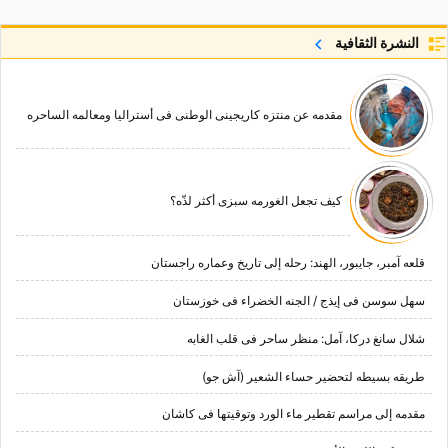
النشرة الثقافية
مقدمه عن منتزه کاریجینی الوطنی فی أسترالیا ومعالمه الساحره
کیف تجعل الغورمه سبزی أکثر لذّه؟
قلعه آمبر، جایبور، الهند: رحله إلى تاریخ وعماره راجستان
سهل سوسن فی إیذج / الجنه الخضراء فی خوزستان
شلال سانغ درکا، آمل: منظر ساحر فی قلب الغابه
طریقه بسیطه لتحضیر حساء الشعیر (آش جو)
مقدمه إلى مراسم تقطیر ماء الورد وتوقیتها فی کاشان