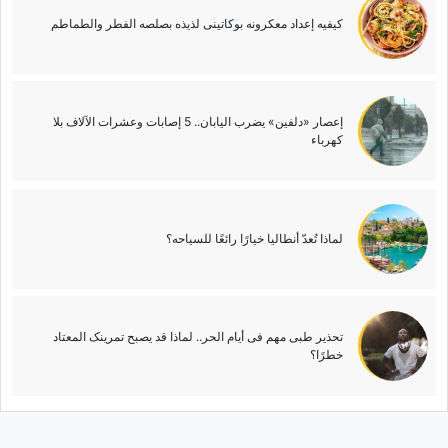
کیفیه إعداد معکرونه بوکاتینی لذیذه بصلصه الفطر والطماطم
إعصار «دلفین» یضرب الیابان.. 5 إصابات وعشرات الآلاف بلا
کهرباء
لماذا تُعدّ أنطالیا خیارًا رائعًا للسیاحه؟
تحذیر طبی مهم فی أیام الحر.. لماذا قد یصبح تمرینک المعتاد
خطرًا؟