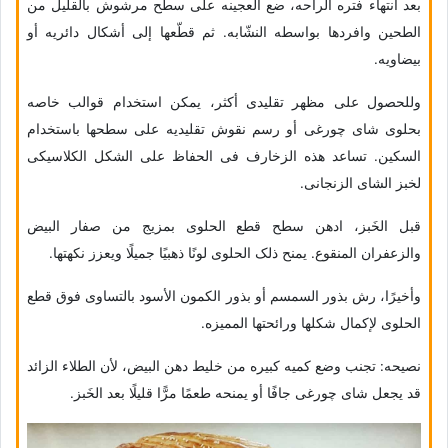
بعد انتهاء فتره الراحه، ضع العجینه على سطح مرشوش بالقلیل من
الطحین وافردها بواسطه النشّابه. ثم قطّعها إلى أشکال دائریه أو
بیضاویه.
وللحصول على مظهر تقلیدی أکثر، یمکن استخدام قوالب خاصه
بحلوى شای چورغی أو رسم نقوش تقلیدیه على سطحها باستخدام
السکین. تساعد هذه الزخارف فی الحفاظ على الشکل الکلاسیکی
لخبز الشای الزنجانی.
قبل الخَبز، ادهن سطح قطع الحلوى بمزیج من صفار البیض
والزعفران المنقوع. یمنح ذلک الحلوى لونًا ذهبیًا جمیلًا ویعزز نکهتها.
وأخیرًا، رش بذور السمسم أو بذور الکمون الأسود بالتساوی فوق قطع
الحلوى لإکمال شکلها ورائحتها الممیزه.
نصیحه: تجنب وضع کمیه کبیره من خلیط دهن البیض، لأن الطلاء الزائد
قد یجعل شای چورغی جافًا أو یمنحه طعمًا مرًّا قلیلًا بعد الخَبز.