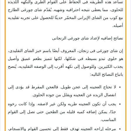
تساعد هذه الطریقه فی الحفاظ على القوام الطری والنکهه اللذیذه
للحلوى، مما یعطی نتیجه احترافیه وشهیه. یُقدّم شای چورغی الطازج
مع کوب من الشای الإیرانی المخمّر حدیثًا للحصول على تجربه تقلیدیه
أصیله.
نصائح إضافیه لإعداد شای چورغی الزنجانی
إن شای چورغی فی زنجان، المعروف أیضًا باسم خبز الشای التقلیدی،
هو حلوى تبدو بسیطه فی شکلها، لکنها تتمیز بطعم عمیق وأصیل
یجذب الکثیرین. وللوصول إلى نکهه أقرب إلى الوصفه التقلیدیه، یُنصح
باتباع النصائح التالیه:
لا تحتاج العجینه إلى عجن طویل. فالعجن المفرط قد یؤدی إلى
انفصال الزبده عن العجینه ویقلل من جوده الحلوى.
یجب أن تکون العجینه طریه ولکن غیر لاصقه. وإذا کانت رخوه
جدًا، یمکن إضافه کمیه قلیله من الطحین حتى تصل إلى القوام
المناسب.
مرحله إراحه العجینه تهدف فقط إلى تحسین القوام والانسجام،