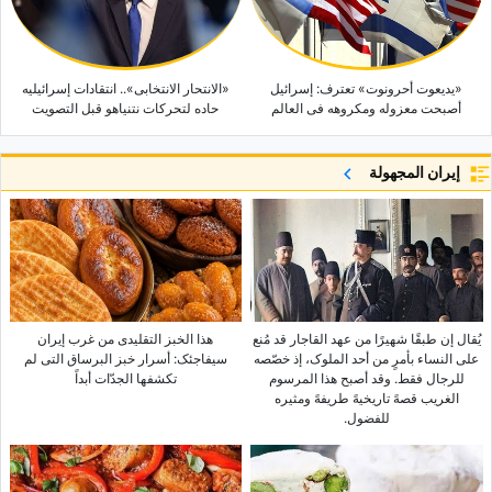
«یدیعوت أحرونوت» تعترف: إسرائیل
«الانتحار الانتخابی».. انتقادات إسرائیلیه
أصبحت معزوله ومکروهه فی العالم
حاده لتحرکات نتنیاهو قبل التصویت
إيران المجهولة
یُقال إن طبقًا شهیرًا من عهد القاجار قد مُنع
هذا الخبز التقلیدی من غرب إیران
على النساء بأمرٍ من أحد الملوک، إذ خصّصه
سیفاجئک: أسرار خبز البرساق التی لم
للرجال فقط. وقد أصبح هذا المرسوم
تکشفها الجدّات أبداً
الغریب قصهً تاریخیهً طریفهً ومثیره
للفضول.