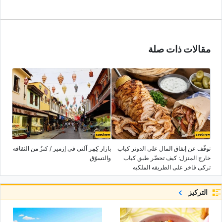
مقالات ذات صلة
توقّف عن إنفاق المال على الدونر کباب
بازار کِمِر آلتی فی إزمیر / کنزٌ من الثقافه
خارج المنزل: کیف تحضّر طبق کباب
والتسوّق
ترکی فاخر على الطریقه الملکیه
باستخدام نصف کیلو فقط من اللحم
التركيز