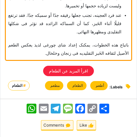
ولیست لزیاده حجمها أو تخمیرها.
عند فرد العجینه، تجنب جعلها رقیقه جدًا أو سمیکه جدًا. فقد ترتفع
قلیلًا أثناء الخَبز، کما أن السماکه الزائده قد تؤثر فی شکلها
التقلیدی ومظهرها النهائی.
باتباع هذه الخطوات، یمکنک إعداد شای چورغی لذیذ یعکس الطعم
الأصیل لثقافه الخَبز التقلیدیه فی زنجان وخلخال.
اقرأ المزید عن الطعام
أطعم
الطعام
مطعم
#
الطعام
Labels:
اشتراک
Copy
Facebook
Message
Telegram
Email
WhatsApp
Link
Comments
Like