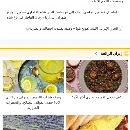
وصفه کته اللحم الأنیقه
لقطه تاریخیه من الماضی: رحله إلى عهد ناصر الدین شاه القاجاری — من شوارع
طهران إلى أزیاء رجال القاجار فی باغ شاه
أرز الجزر الإیرانی اللذیذ (هویج پلو) – وصفه تقلیدیه احتفالیه وعطریه🍚
إيران الرائعة
کیف تجعل الغورمه سبزی أکثر لذّه؟
وصفه شراب اللیمون المنزلی من 1 إلى
100 حصه: الفوائد، النصائح، والسعرات
الحراریه