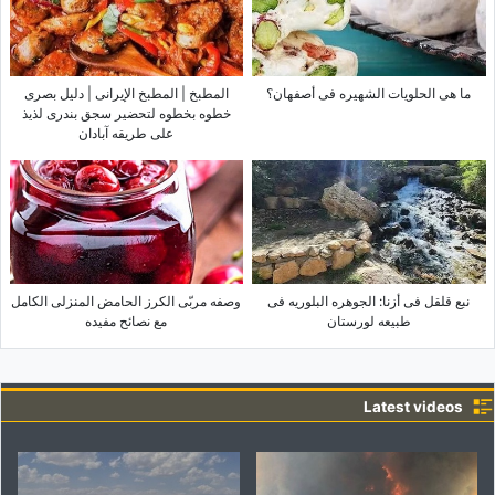
ما هی الحلویات الشهیره فی أصفهان؟
المطبخ | المطبخ الإیرانی | دلیل بصری
خطوه بخطوه لتحضیر سجق بندری لذیذ
على طریقه آبادان
نبع قلقل فی أزنا: الجوهره البلوریه فی
وصفه مربّى الکرز الحامض المنزلی الکامل
طبیعه لورستان
مع نصائح مفیده
Latest videos