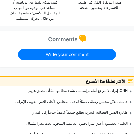
قشر البرتقال المُرّ: کنز طبیعی
کیف یمکن للتمارین الریاضیه أن
للاسترخاء وتحسین الصحه
تساعد فی الوقایه من التهاب
المفاصل التنکّسی: حمایه مفاصلک
من خلال الحرکه المنتظمه
Comments
Write your comment
الأكثر تعليقًا هذا الأسبوع
CNN: إیران لا تتراجع أمام ترامب بل تشدد مطالبها بشأن مضیق هرمز
خامنئی یعیّن محسن رضائی ممثلاً له فی المجلس الأعلى للأمن القومی الإیرانی
طائره الصین الفضائیه السریه تطلق جسماً غامضاً جدیداً إلى المدار
العلماء یحسمون أخیرًا سر الحفره الغامضه المدفونه تحت بحر الشمال