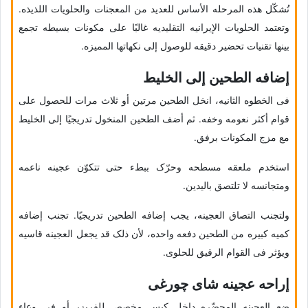
تُشکّل هذه المرحله الأساس للعدید من المعجنات والحلویات اللذیذه.
وتعتمد الحلویات الإیرانیه التقلیدیه غالبًا على مکونات بسیطه تجمع
بینها تقنیات تحضیر دقیقه للوصول إلى نکهاتها الممیزه.
إضافه الطحین إلى الخلیط
فی الخطوه الثانیه، انخل الطحین مرتین أو ثلاث مرات للحصول على
قوام أکثر نعومه وخفه. ثم أضف الطحین المنخول تدریجیًا إلى الخلیط
مع مزج المکونات برفق.
استخدم ملعقه مسطحه وحرّک ببطء حتى تتکوّن عجینه ناعمه
ومتجانسه لا تلتصق بالیدین.
ولتجنب التصاق العجینه، یجب إضافه الطحین تدریجیًا. تجنب إضافه
کمیه کبیره من الطحین دفعه واحده، لأن ذلک قد یجعل العجینه قاسیه
ویؤثر فی القوام الرقیق للحلوى.
إراحه عجینه شای چورغی
ضع العجینه المحضّره داخل کیس مخصص للفریزر أو فی وعاء