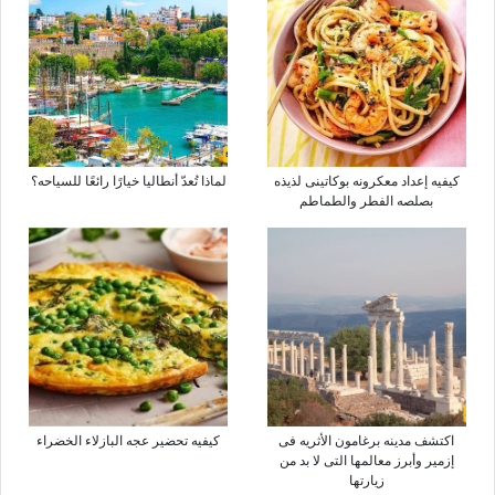
کیفیه إعداد معکرونه بوکاتینی لذیذه
لماذا تُعدّ أنطالیا خیارًا رائعًا للسیاحه؟
بصلصه الفطر والطماطم
اکتشف مدینه برغامون الأثریه فی
کیفیه تحضیر عجه البازلاء الخضراء
إزمیر وأبرز معالمها التی لا بد من
زیارتها