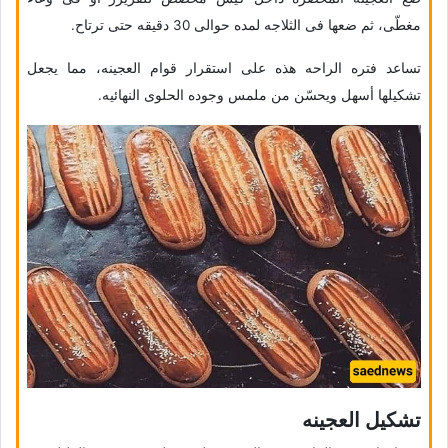
مغطّى، ثم ضعها فی الثلاجه لمده حوالی 30 دقیقه حتى ترتاح.
تساعد فتره الراحه هذه على استقرار قوام العجینه، مما یجعل
تشکیلها أسهل ویحسّن من ملمس وجوده الحلوى النهائیه.
تشکیل العجینه