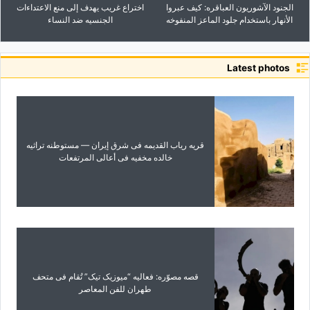
الجنود الآشوریون العباقره: کیف عبروا
اختراع غریب یهدف إلى منع الاعتداءات
الأنهار باستخدام جلود الماعز المنفوخه
الجنسیه ضد النساء
Latest photos
قریه ریاب القدیمه فی شرق إیران — مستوطنه تراثیه
خالده مخفیه فی أعالی المرتفعات
قصه مصوّره: فعالیه “میوزیک تیک” تُقام فی متحف
طهران للفن المعاصر