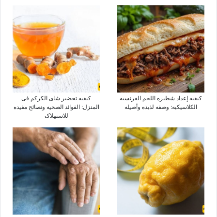
کیفیه إعداد شطیره اللحم الفرنسیه
کیفیه تحضیر شای الکرکم فی
الکلاسیکیه: وصفه لذیذه وأصیله
المنزل: الفوائد الصحیه ونصائح مفیده
للاستهلاک