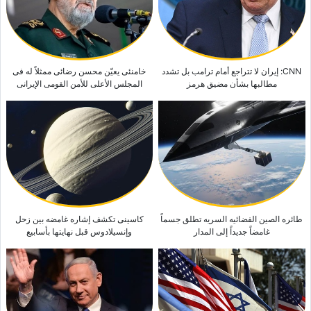
CNN: إیران لا تتراجع أمام ترامب بل تشدد
خامنئی یعیّن محسن رضائی ممثلاً له فی
مطالبها بشأن مضیق هرمز
المجلس الأعلى للأمن القومی الإیرانی
طائره الصین الفضائیه السریه تطلق جسماً
کاسینی تکشف إشاره غامضه بین زحل
غامضاً جدیداً إلى المدار
وإنسیلادوس قبل نهایتها بأسابیع