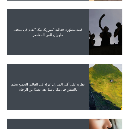
قصه مصوّره: فعالیه “میوزیک تیک” تُقام فی متحف
طهران للفن المعاصر
نظره على أکثر المنازل عزله فی العالم: الجمیع یحلم
بالعیش فی مکان مثل هذا بعیدًا عن الزحام