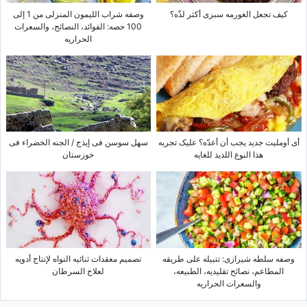
کیف تجعل الغورمه سبزی أکثر لذّه؟
وصفه شراب اللیمون المنزلی من 1 إلى
100 حصه: الفوائد، النصائح، والسعرات
الحراریه
أی أوملیت جدید یجب أن أعدّه؟ علیک تجربه
سهل سوسن فی إیذج / الجنه الخضراء فی
هذا النوع اللذیذ للغایه
خوزستان
وصفه سلطه شیرازی: تتبیله على طریقه
تصمیم معقدات ثنائیه النواه لإنتاج أدویه
المطاعم، نصائح تقلیدیه، الطبیعه،
لعلاج السرطان
والسعرات الحراریه