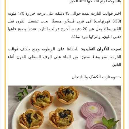
بالشوکه لمنع انتفاخها أثناء الخَبز.
اخبز قوالب التارت لمده حوالی 15 دقیقه على درجه حراره 170 مئویه
(338 فهرنهایت) فی فرن مُسخّن مسبقًا. یجب تشغیل الفرن قبل
الخَبز بما لا یقل عن 20 دقیقه. أخرج قوالب التارت عندما یصبح قاعها
ذهبی اللون، واترکها تبرد تمامًا.
نصیحه للأفران التقلیدیه:
للحفاظ على الرطوبه ومنع جفاف قوالب
التارت، ضع وعاءً صغیرًا من الماء على الرف السفلی للفرن أثناء
الخَبز.
حشوه تارت الکشک والباذنجان