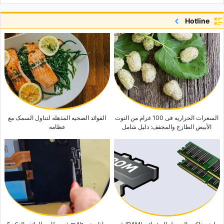
کیفیه تحضیر البوبوتی: الطبق التقلیدی المحبوب فی جنوب أفریقیا
Hotline
وصفه الوافل الملوّن: حلوى شهیه ولذیذه تناسب الجمیع
إیفرلاند بارک فی کوریا الجنوبیه: الدلیل الشامل والمعلومات الأساسیه
اکتشاف مسجد تشاملیجا: لمحه عن أکبر مسجد فی ترکیا
کباب أضنه الترکی الأصیل: نکهه لم تختبرها من قبل
السعرات الحراریه فی 100 غرام من التوت
الفوائد الصحیه المذهله لتناول السمک مع
الأبیض الطازج والمجفف: دلیل شامل
عظامه