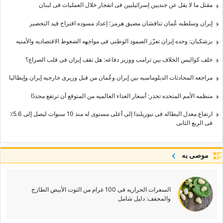
مقتل ما لا یقل عن جندیین إسرائیلیین فی انفجار خلال العملیات فی لبنان
إیران وسلطنه عُمان تناقشان مضیق هرمز؛ إعداد مسوده اقتراح قید التحضیر
بزشکیان: وحده إیران تعزّز الصمود الوطنی فی مواجهه الضغوط الاقتصادیه والأمنیه
خلف کوالیس الخلاف بین ترامب ووزیر دفاعه: هل تقف إیران فی قلب الصراع؟
مراجعه المحادثات الدبلوماسیه بین إیران وعُمان من قبل وزیری خارجیه إیران وإیطالیا
منظمه الأمم المتحده تحذر: أسعار الغذاء العالمیه من المتوقع أن ترتفع مجددًا
ارتفاع معدل البطاله فی نیوزیلندا إلى أعلى مستوى له منذ 10 سنوات لیصل إلى 5.6٪
فی الربع الثانی
موصى به
السعرات الحراریه فی 100 غرام من التوت الأبیض الطازج
والمجفف: دلیل شامل