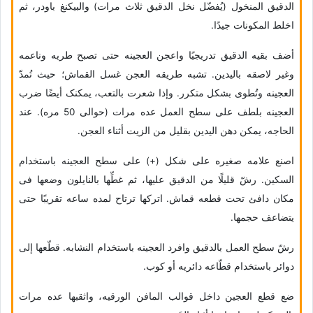
الدقیق المنخول (یُفضّل نخل الدقیق ثلاث مرات) والبیکنغ باودر، ثم
اخلط المکونات جیدًا.
أضف بقیه الدقیق تدریجیًا واعجن العجینه حتى تصبح طریه وناعمه
وغیر لاصقه بالیدین. تشبه طریقه العجن غسل القماش؛ حیث تُمدّ
العجینه وتُطوى بشکل متکرر. وإذا شعرت بالتعب، یمکنک أیضًا ضرب
العجینه بلطف على سطح العمل عده مرات (حوالی 50 مره). عند
الحاجه، یمکن دهن الیدین بقلیل من الزیت أثناء العجن.
اصنع علامه صغیره على شکل (+) على سطح العجینه باستخدام
السکین. رشّ قلیلًا من الدقیق علیها، ثم غطِّها بالنایلون وضعها فی
مکان دافئ تحت قطعه قماش. اترکها ترتاح لمده ساعه تقریبًا حتى
یتضاعف حجمها.
رشّ سطح العمل بالدقیق وافرد العجینه باستخدام النشابه. قطّعها إلى
دوائر باستخدام قطّاعه دائریه أو کوب.
ضع قطع العجین داخل قوالب المافن الورقیه، واثقبها عده مرات