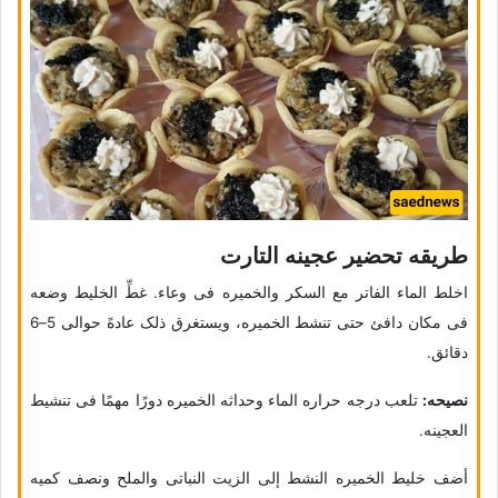
طریقه تحضیر عجینه التارت
اخلط الماء الفاتر مع السکر والخمیره فی وعاء. غطِّ الخلیط وضعه
فی مکان دافئ حتى تنشط الخمیره، ویستغرق ذلک عادهً حوالی 5–6
دقائق.
نصیحه:
تلعب درجه حراره الماء وحداثه الخمیره دورًا مهمًا فی تنشیط
العجینه.
أضف خلیط الخمیره النشط إلى الزیت النباتی والملح ونصف کمیه