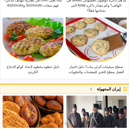
ما هی ذاکره الوصول العشوائی (RAM) فی
ماذا یعنی mAh فی بطاریه الهاتف الذکی؟
الهاتف؟ وکم مقدار ذاکره RAM التی
فهم سعات 5000mAh و4500mAh
تحتاجها فعلاً؟
سطح سیلیبات أم إیر مات؟ دلیل اختیار
دلیل خطوه بخطوه لإعداد کوکو الدجاج
أفضل سطح للخبز للمعجنات والحلویات
الکردی
إيران المجهولة