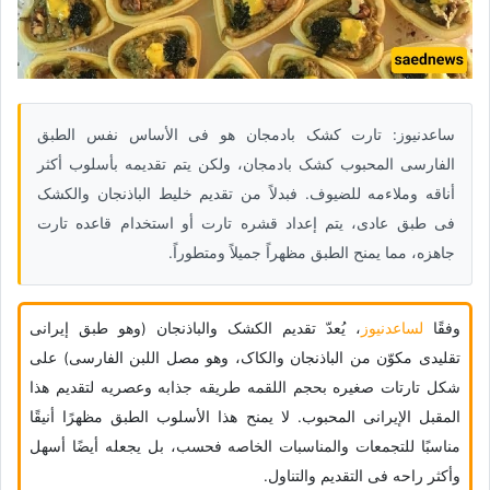
ساعدنیوز: تارت کشک بادمجان هو فی الأساس نفس الطبق
الفارسی المحبوب کشک بادمجان، ولکن یتم تقدیمه بأسلوب أکثر
أناقه وملاءمه للضیوف. فبدلاً من تقدیم خلیط الباذنجان والکشک
فی طبق عادی، یتم إعداد قشره تارت أو استخدام قاعده تارت
جاهزه، مما یمنح الطبق مظهراً جمیلاً ومتطوراً.
وفقًا
لساعدنیوز
، یُعدّ تقدیم الکشک والباذنجان (وهو طبق إیرانی
تقلیدی مکوّن من الباذنجان والکاک، وهو مصل اللبن الفارسی) على
شکل تارتات صغیره بحجم اللقمه طریقه جذابه وعصریه لتقدیم هذا
المقبل الإیرانی المحبوب. لا یمنح هذا الأسلوب الطبق مظهرًا أنیقًا
مناسبًا للتجمعات والمناسبات الخاصه فحسب، بل یجعله أیضًا أسهل
وأکثر راحه فی التقدیم والتناول.