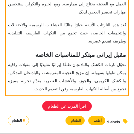
العمل مع العجینه یحتاج إلى ممارسه. ومع الخبره والتکرار، ستتحسن
مهارات تحضیر العجین لدیک.
تُعد هذه التارتات الأنیقه خیارًا مثالیًا للعشاءات الرسمیه والاحتفالات
والتجمعات الخاصه، حیث تجمع بین النکهات الفارسیه التقلیدیه
وطریقه تقدیم عصریه.
مقبل إیرانی مبتکر للمناسبات الخاصه
تحوّل تارتات الکشک والباذنجان طبقًا إیرانیًا تقلیدیًا إلى مقبلات راقیه
یمکن تناولها بسهوله. إن مزیج العجینه المقرمشه، والباذنجان المدخّن،
والکشک الکریمی، والجوز، والأعشاب العطریه یقدّم تجربه ممیزه
تجمع بین أصاله النکهات الفارسیه وفن التقدیم الحدیث.
اقرأ المزید عن الطعام
أطعم
الطعام
#
الطعام
Labels: