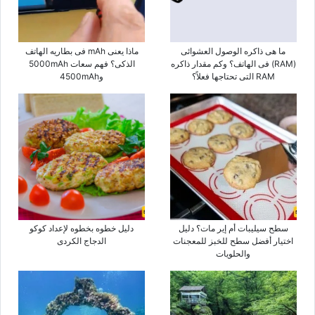
ما هی ذاکره الوصول العشوائی
ماذا یعنی mAh فی بطاریه الهاتف
(RAM) فی الهاتف؟ وکم مقدار ذاکره
الذکی؟ فهم سعات 5000mAh
RAM التی تحتاجها فعلاً؟
و4500mAh
سطح سیلیبات أم إیر مات؟ دلیل
دلیل خطوه بخطوه لإعداد کوکو
اختیار أفضل سطح للخبز للمعجنات
الدجاج الکردی
والحلویات