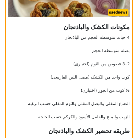
مکونات الکشک والباذنجان
4 حبات متوسطه الحجم من الباذنجان
بصله متوسطه الحجم
2–3 فصوص من الثوم (اختیاری)
کوب واحد من الکشک (مصل اللبن الفارسی)
½ کوب من الجوز (اختیاری)
النعناع المقلی والبصل المقلی والثوم المقلی حسب الرغبه
الزیت والملح والفلفل الأسود والکرکم حسب الحاجه
طریقه تحضیر الکشک والباذنجان