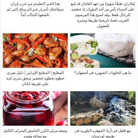
یُقال إن طبقًا شهیرًا من عهد القاجار قد مُنع
هذا الخبز التقلیدی من غرب إیران
على النساء بأمرٍ من أحد الملوک، إذ خصّصه
سیفاجئک: أسرار خبز البرساق التی لم
للرجال فقط. وقد أصبح هذا المرسوم
تکشفها الجدّات أبداً
الغریب قصهً تاریخیهً طریفهً ومثیره
للفضول.
ما هی الحلویات الشهیره فی أصفهان؟
المطبخ | المطبخ الإیرانی | دلیل بصری
خطوه بخطوه لتحضیر سجق بندری لذیذ
على طریقه آبادان
نبع قلقل فی أزنا: الجوهره البلوریه فی
وصفه مربّى الکرز الحامض المنزلی الکامل
طبیعه لورستان
مع نصائح مفیده