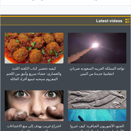
Latest videos
تواجه المملکه العربیه السعودیه ضرباتٍ
کیفیه تحضیر کباب الکفته اللذیذ
انتقامیهً جدیدهً من الیمن
والعصاری: عشاء سریع وأنیق من اللحم
المفروم سیحبه جمیع أفراد العائله
الجنود الآشوریون العباقره: کیف عبروا
اختراع غریب یهدف إلى منع الاعتداءات