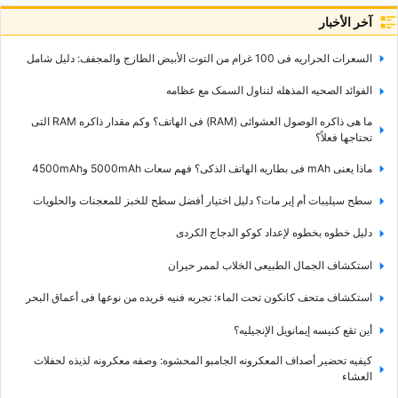
آخر الأخبار
السعرات الحراریه فی 100 غرام من التوت الأبیض الطازج والمجفف: دلیل شامل
الفوائد الصحیه المذهله لتناول السمک مع عظامه
ما هی ذاکره الوصول العشوائی (RAM) فی الهاتف؟ وکم مقدار ذاکره RAM التی
تحتاجها فعلاً؟
ماذا یعنی mAh فی بطاریه الهاتف الذکی؟ فهم سعات 5000mAh و4500mAh
سطح سیلیبات أم إیر مات؟ دلیل اختیار أفضل سطح للخبز للمعجنات والحلویات
دلیل خطوه بخطوه لإعداد کوکو الدجاج الکردی
استکشاف الجمال الطبیعی الخلاب لممر حیران
استکشاف متحف کانکون تحت الماء: تجربه فنیه فریده من نوعها فی أعماق البحر
أین تقع کنیسه إیمانویل الإنجیلیه؟
کیفیه تحضیر أصداف المعکرونه الجامبو المحشوه: وصفه معکرونه لذیذه لحفلات
العشاء