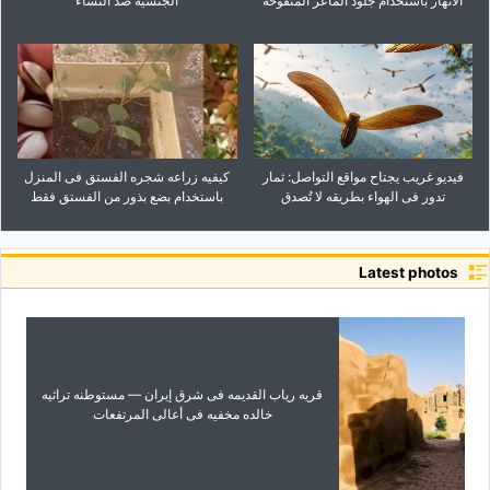
الأنهار باستخدام جلود الماعز المنفوخه
الجنسیه ضد النساء
فیدیو غریب یجتاح مواقع التواصل: ثمار
کیفیه زراعه شجره الفستق فی المنزل
تدور فی الهواء بطریقه لا تُصدق
باستخدام بضع بذور من الفستق فقط
Latest photos
قریه ریاب القدیمه فی شرق إیران — مستوطنه تراثیه
خالده مخفیه فی أعالی المرتفعات