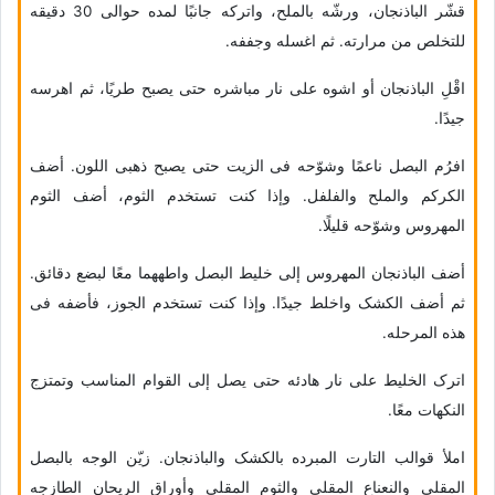
قشّر الباذنجان، ورشّه بالملح، واترکه جانبًا لمده حوالی 30 دقیقه
للتخلص من مرارته. ثم اغسله وجففه.
اقْلِ الباذنجان أو اشوه على نار مباشره حتى یصبح طریًا، ثم اهرسه
جیدًا.
افرُم البصل ناعمًا وشوّحه فی الزیت حتى یصبح ذهبی اللون. أضف
الکرکم والملح والفلفل. وإذا کنت تستخدم الثوم، أضف الثوم
المهروس وشوّحه قلیلًا.
أضف الباذنجان المهروس إلى خلیط البصل واطههما معًا لبضع دقائق.
ثم أضف الکشک واخلط جیدًا. وإذا کنت تستخدم الجوز، فأضفه فی
هذه المرحله.
اترک الخلیط على نار هادئه حتى یصل إلى القوام المناسب وتمتزج
النکهات معًا.
املأ قوالب التارت المبرده بالکشک والباذنجان. زیّن الوجه بالبصل
المقلی والنعناع المقلی والثوم المقلی وأوراق الریحان الطازجه