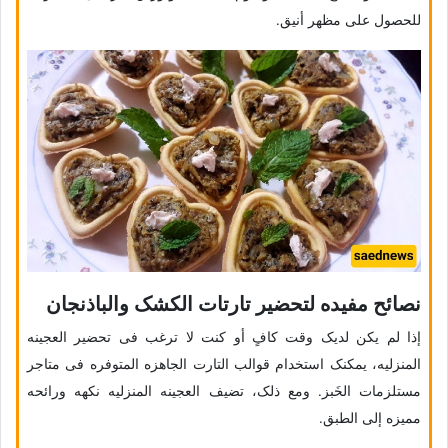
للحصول على مظهر أنیق.
نصائح مفیده لتحضیر تارتات الکشک والباذنجان
إذا لم یکن لدیک وقت کافٍ أو کنت لا ترغب فی تحضیر العجینه
المنزلیه، یمکنک استخدام قوالب التارت الجاهزه المتوفره فی متاجر
مستلزمات الخَبز. ومع ذلک، تضیف العجینه المنزلیه نکهه ورائحه
ممیزه إلى الطبق.