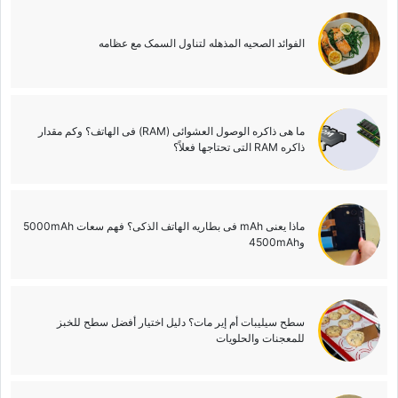
الفوائد الصحیه المذهله لتناول السمک مع عظامه
ما هی ذاکره الوصول العشوائی (RAM) فی الهاتف؟ وکم مقدار
ذاکره RAM التی تحتاجها فعلاً؟
ماذا یعنی mAh فی بطاریه الهاتف الذکی؟ فهم سعات 5000mAh
و4500mAh
سطح سیلیبات أم إیر مات؟ دلیل اختیار أفضل سطح للخبز
للمعجنات والحلویات