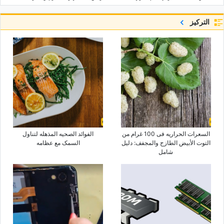
التركيز
السعرات الحراریه فی 100 غرام من
الفوائد الصحیه المذهله لتناول
التوت الأبیض الطازج والمجفف: دلیل
السمک مع عظامه
شامل