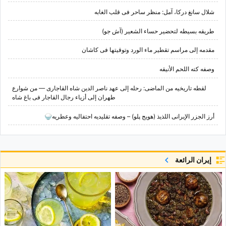
شلال سانغ درکا، آمل: منظر ساحر فی قلب الغابه
طریقه بسیطه لتحضیر حساء الشعیر (آش جو)
مقدمه إلى مراسم تقطیر ماء الورد وتوقیتها فی کاشان
وصفه کته اللحم الأنیقه
لقطه تاریخیه من الماضی: رحله إلى عهد ناصر الدین شاه القاجاری — من شوارع
طهران إلى أزیاء رجال القاجار فی باغ شاه
أرز الجزر الإیرانی اللذیذ (هویج پلو) – وصفه تقلیدیه احتفالیه وعطریه🍚
إيران الرائعة