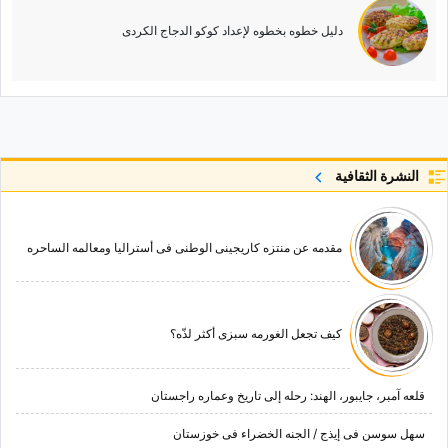
دلیل خطوه بخطوه لإعداد کوکو الدجاج الکردی
النشرة الثقافية
مقدمه عن منتزه کاریجینی الوطنی فی أسترالیا ومعالمه الساحره
کیف تجعل الغورمه سبزی أکثر لذّه؟
قلعه آمبر، جایبور، الهند: رحله إلى تاریخ وعماره راجستان
سهل سوسن فی إیذج / الجنه الخضراء فی خوزستان