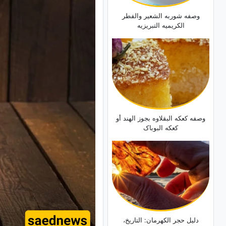
وصفه شوربه الشعیر والفطر
الکریمیه التبریزیه
وصفه کعکه البقلاوه بجوز الهند أو
کعکه البوباک
دلیل حجر الکهرمان: التاریخ،