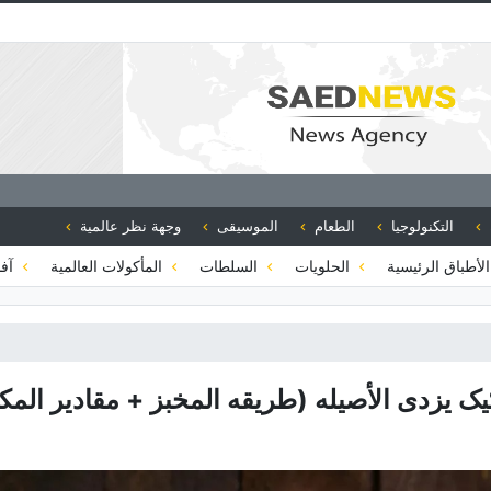
التكنولوجيا
الطعام
الموسيقى
وجهة نظر عالمية
لأطباق الرئيسية
الحلويات
السلطات
المأكولات العالمية
آفا
ک یزدی الأصیله (طریقه المخبز + مقادیر المک