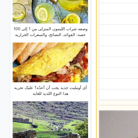
وصفه شراب اللیمون المنزلی من 1 إلى 100
حصه: الفوائد، النصائح، والسعرات الحراریه
أی أوملیت جدید یجب أن أعدّه؟ علیک تجربه
هذا النوع اللذیذ للغایه