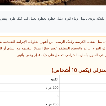
ه لکعکه یزدی بالهیل وماء الورد: دلیل خطوه بخطوه لعمل کب کیک طری و
ی، مثل نفخات الکریمه وکعک الزبیب، من أشهر الحلویات الإیرانیه التقلیدیه. یتم
و القوام الناعم والسطح المتشقق یُعتبر خیارًا ممتازًا لتقدیمه مع الشای أو لل
 فی المنزل بأسلوب احترافی لتحصل على کیک عطِر وهش وأنیق.
(یکفی 10 أشخاص)
الکمیه
300 غرام
3
200 غرام