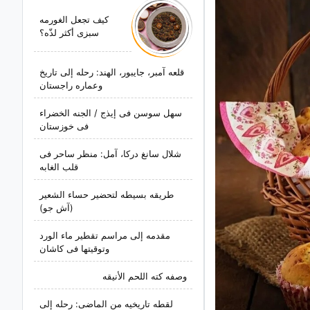
کیف تجعل الغورمه
سبزی أکثر لذّه؟
قلعه آمبر، جایبور، الهند: رحله إلى تاریخ
وعماره راجستان
سهل سوسن فی إیذج / الجنه الخضراء
فی خوزستان
شلال سانغ درکا، آمل: منظر ساحر فی
قلب الغابه
طریقه بسیطه لتحضیر حساء الشعیر
(آش جو)
مقدمه إلى مراسم تقطیر ماء الورد
وتوقیتها فی کاشان
وصفه کته اللحم الأنیقه
لقطه تاریخیه من الماضی: رحله إلى