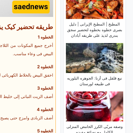
المطبخ | المطبخ الإیرانی | دلیل
طریقه تحضیر کیک ی
بصری خطوه بخطوه لتحضیر سجق
بندری لذیذ على طریقه آبادان
الخطوه 1
البیض فی وعاء مناسب.
الخطوه 2
اخفق البیض بالخلاط الکهربائی 
نبع قلقل فی أزنا: الجوهره البلوریه
فی طبیعه لورستان
الخطوه 3
أضف الزیت النباتی إلى خلیط ال
الخطوه 4
أضف الزبادی وامزج حتى یصبح ال
وصفه مربّى الکرز الحامض المنزلی
الخطوه 5
الکامل مع نصائح مفیده