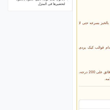
لتحضیرها فی المنزل
ما هو التکوین؟ أنواعه وکیفیه عمله
شرح أنواع الأقلام: أیّ نوع منها هو
 بالخبز بسرعه حتى لا
الأنسب لک؟
ینبوع کانی غرافان: أعجوبه طبیعیه مخفیه
فی قلب محافظه أذربیجان الغربیه
دام قوالب کیک یزدی
هل تختلف التارتات عن الفطائر؟ فهم
الفرق بین هاتین الحلویین اللذیذتین
استکشاف جمال بحیره زیورخ فی
سویسرا
اصنع تجویفًا صغیرًا فی وسط کل قطعه باستخدام ظهر الملعقه، ثم رش السمسم على الوجه. اخبز لمده 10 دقائق على 200 درجه،
الدلیل الکامل لاستکشاف جزیره
روتنست، أسترالیا
جزیره میاجیما: أروع وجهه سیاحیه فی
الیابان وأکثرها إبهارًا
أفضل هاتف ذکی لتسجیل الفیدیو: أی
هاتف یقدم أفضل أداء للکامیرا؟