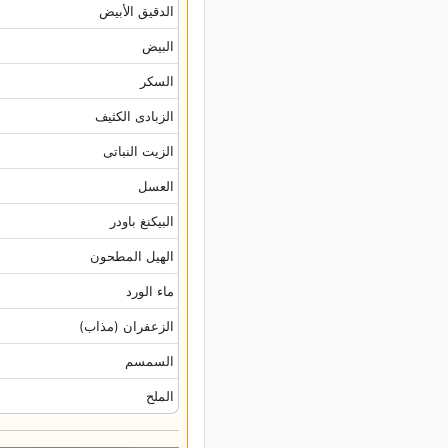
الدقیق الأبیض
البیض
السکر
الزبادی الکثیف
الزیت النباتی
العسل
البیکنغ باودر
الهیل المطحون
ماء الورد
الزعفران (مذاب)
السمسم
الملح