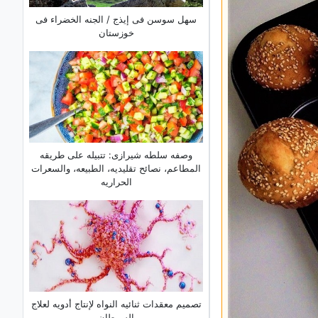
سهل سوسن فی إیذج / الجنه الخضراء فی
خوزستان
وصفه سلطه شیرازی: تتبیله على طریقه
المطاعم، نصائح تقلیدیه، الطبیعه، والسعرات
الحراریه
تصمیم معقدات ثنائیه النواه لإنتاج أدویه لعلاج
السرطان