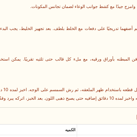
 وامزج جیدًا مع کشط جوانب الوعاء لضمان تجانس المکونات.
 ثم أضفهما تدریجیًا على دفعات مع الخلط بلطف. بعد تجهیز الخلیط، یجب البدء
 المبطنه بأوراق ورقیه، مع ملء کل قالب حتى ثلثیه تقریبًا. یمکن استخ
الکمیه