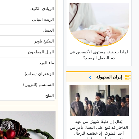
الزبادی الکثیف
الزیت النباتی
العسل
البیکنغ باودر
الهیل المطحون
لماذا ینخفض مستوى الأکسجین فی
دم الطفل الرضیع؟
ماء الورد
الزعفران (مذاب)
إيران المجهولة
السمسم (للتزیین)
الملح
یُقال إن طبقًا شهیرًا من عهد
القاجار قد مُنع على النساء بأمرٍ من
أحد الملوک، إذ خصّصه للرجال