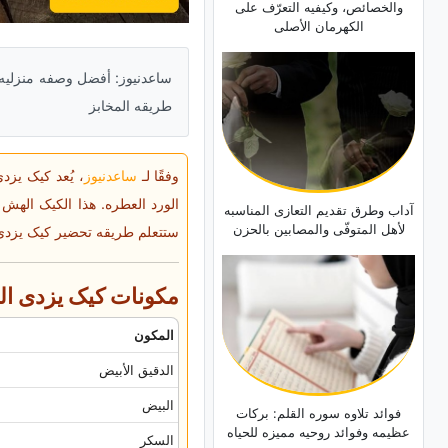
والخصائص، وکیفیه التعرّف على
الکهرمان الأصلی
ساعدنیوز: أفضل وصفه منزلی
طریقه المخابز
وفقًا لـ
ساعدنیوز
، یُعد کیک یزد
الورد العطره. هذا الکیک الهش ذ
آداب وطرق تقدیم التعازی المناسبه
لأهل المتوفّى والمصابین بالحزن
ستتعلم طریقه تحضیر کیک یزدی
مکونات کیک یزدی المنزلی 
المکون
الدقیق الأبیض
البیض
فوائد تلاوه سوره القلم: برکات
عظیمه وفوائد روحیه ممیزه للحیاه
السکر