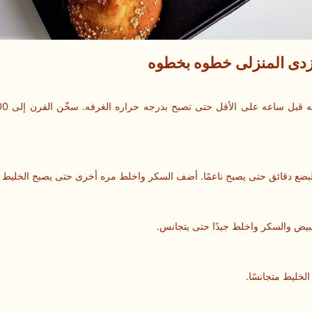
زدی المنزلی خطوه بخطوه
لبضع دقائق حتى یصبح ناعمًا. أضف السکر واخلط مره أخرى حتى یصبح الخلیط فات
بیض والسکر واخلط جیدًا حتى یتجانس.
خلیط متجانسًا.