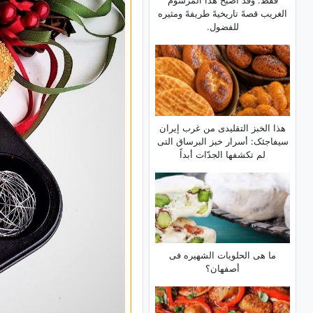
فقط. وقد أصبح هذا المرسوم
الغریب قصهً تاریخیهً طریفهً ومثیره
للفضول.
هذا الخبز التقلیدی من غرب إیران
سیفاجئک: أسرار خبز البرساق التی
لم تکشفها الجدّات أبداً
ما هی الحلویات الشهیره فی
أصفهان؟