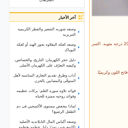
آخر الأخبار
وصفه شوربه الشعیر والفطر الکریمیه
التبریزیه
أخرج جمیع المکونات من الثلاجه قبل ساعه على الأقل حتى تصبح بدرجه حراره الغرفه. سخّن الفرن إلى 200 درجه مئویه. اکسر
وصفه کعکه البقلاوه بجوز الهند أو کعکه
البوباک
دلیل حجر الکهرمان: التاریخ، والخصائص،
وکیفیه التعرّف على الکهرمان الأصلی
ح اللون وکریمیًا.
آداب وطرق تقدیم التعازی المناسبه لأهل
المتوفّى والمصابین بالحزن
فوائد تلاوه سوره القلم: برکات عظیمه
وفوائد روحیه ممیزه للحیاه
لماذا ینخفض مستوى الأکسجین فی دم
الطفل الرضیع؟
وصفه أکیاس المال التایلاندیه الأصلیه
(کانوم جیب تود): دلیل خطوه بخطوه