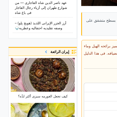
عهد ناصر الدین شاه القاجاری — من
شوارع طهران إلى أزیاء رجال القاجار
فی باغ شاه
هش بسطح متشقق على
أرز الجزر الإیرانی اللذیذ (هویج پلو) –
وصفه تقلیدیه احتفالیه وعطریه🍚
یز برائحه الهیل وماء
إيران الرائعة
ضیافه. فی هذا الدلیل
کیف تجعل الغورمه سبزی أکثر لذّه؟