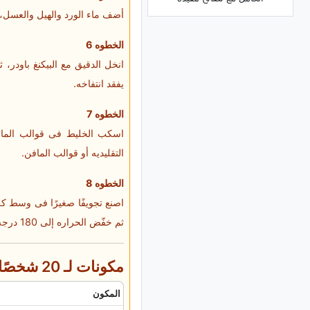
أضف ماء الورد والهیل والعسل،
الخطوه 6
انخل الدقیق مع البیکنغ باودر،
یفقد انتفاخه.
الخطوه 7
اسکب الخلیط فی قوالب المافن
التقلیدیه أو قوالب المافن.
الخطوه 8
ثم خفّض الحراره إلى 180 درجه واخبز لمده 10 دقائق إضافیه حتى یصبح ذهبی اللون. بعد الخبز، اترکه یبرد وقدّمه.
مکونات لـ 20 شخصًا
المکون