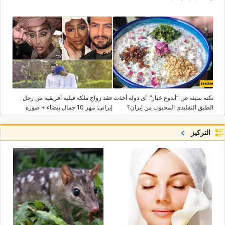
نکته سیئه عن “أبدوغ خیار”: أی دوله أخذت
عقد زواج ملکه قبلیه أفریقیه من رجل
الطبق التقلیدی المحبوب من إیران؟
إیرانی: مهر 10 جمال بیضاء + صوره
التركيز