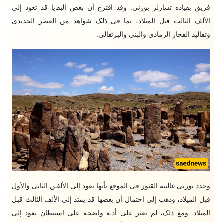
فریق بقیاده تشارلز بورنی. وقد اقترح أن بعض البقایا قد تعود إلى
الألف الثالث قبل المیلاد، بما فی ذلک شواهد من العصر الحدیدی
وتقالید الفخار الرمادی والبنی والبرتقالی.
وحدد بورنی غالبیه القبور فی الموقع بأنها تعود إلى الألفین الثانی والأول
قبل المیلاد، وذهب إلى احتمال أن بعضها قد یمتد إلى الألف الثالث قبل
المیلاد. ومع ذلک، لم یعثر على أدله واضحه على استیطان یعود إلى