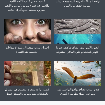
تواجه المملکه العربیه السعودیه ضرباتٍ
کیفیه تحضیر کباب الکفته اللذیذ
انتقامیهً جدیدهً من الیمن
والعصاری: عشاء سریع وأنیق من اللحم
المفروم سیحبه جمیع أفراد العائله
الجنود الآشوریون العباقره: کیف عبروا
اختراع غریب یهدف إلى منع الاعتداءات
الأنهار باستخدام جلود الماعز المنفوخه
الجنسیه ضد النساء
فیدیو غریب یجتاح مواقع التواصل: ثمار
کیفیه زراعه شجره الفستق فی المنزل
تدور فی الهواء بطریقه لا تُصدق
باستخدام بضع بذور من الفستق فقط