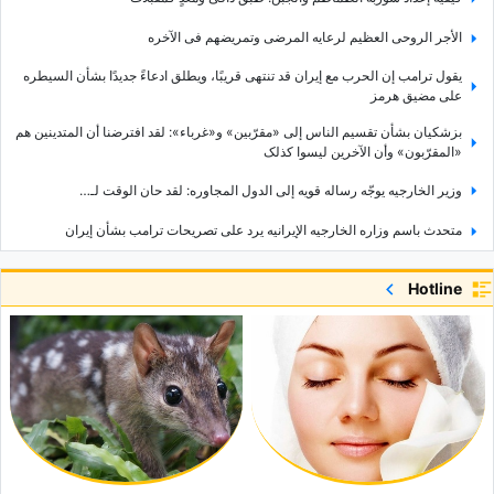
الأجر الروحی العظیم لرعایه المرضى وتمریضهم فی الآخره
یقول ترامب إن الحرب مع إیران قد تنتهی قریبًا، ویطلق ادعاءً جدیدًا بشأن السیطره
على مضیق هرمز
بزشکیان بشأن تقسیم الناس إلى «مقرّبین» و«غرباء»: لقد افترضنا أن المتدینین هم
«المقرّبون» وأن الآخرین لیسوا کذلک
وزیر الخارجیه یوجّه رساله قویه إلى الدول المجاوره: لقد حان الوقت لـ…
متحدث باسم وزاره الخارجیه الإیرانیه یرد على تصریحات ترامب بشأن إیران
لماذا یتعجل ترامب بشأن مضیق هرمز؟ المعادله التی قد تمنح إیران الید العلیا
Hotline
جوهره صفویه قرب حرم الإمام الرضا.. لماذا تستحق مدرسه عباسقلی خان الزیاره؟
سبعه شلالات وسط غابات مازندران.. اکتشف سحر «هفت آبشار» فی تیرکن
عیناک أیضًا قد تُصابان بحروق الشمس.. إلیک العلامات التی یجب الانتباه إلیها
کیف تستخدم خیط الأسنان مع التقویم دون إتلاف الأسلاک؟