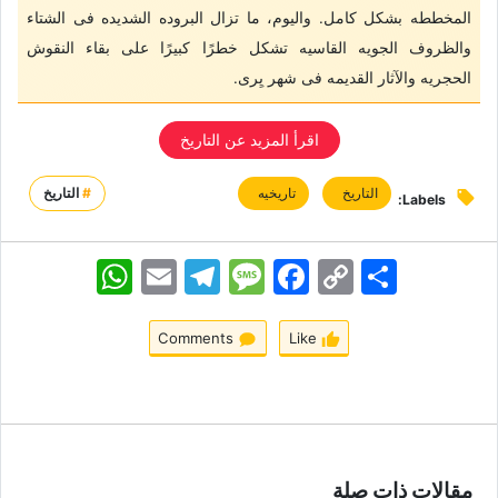
المخططه بشکل کامل. والیوم، ما تزال البروده الشدیده فی الشتاء
والظروف الجویه القاسیه تشکل خطرًا کبیرًا على بقاء النقوش
الحجریه والآثار القدیمه فی شهر یِری.
اقرأ المزید عن التاریخ
التاریخ
تاریخیه
#
التاريخ
Labels:
اشتراک
Copy
Facebook
Message
Telegram
Email
WhatsApp
Link
Comments
Like
مقالات ذات صلة