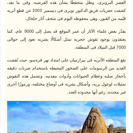
العصر البرونزی، وظل متحفظًا بشأن هذه الفرضیه. وفی ما بعد،
کشفت حفریات فریق الدکتور نوبری فی دیسمبر 2003 عن قطع أثریه
قیّمه من القبور، وهی محفوظه الیوم فی متحف آثار خلخال.
یقدّر بعض علماء الآثار أن عمر الموقع قد یصل إلى 9000 عام، کما
یعتقدون بوجود نقوش حجریه تمثل أشکالًا بشریه تعود إلى حوالی
7000 قبل المیلاد فی المنطقه.
تقع المنطقه الأثریه فی بیرازمیان على امتداد نهر قره‌سو، حیث نُقشت
العدید من الرسومات على الصخور المحیطه باستخدام ضربات دقیقه
بأحجار صلبه وعظام الحیوانات وأدوات معدنیه. وتشمل هذه النقوش
تمثیلات لوعول بریه، وأشکال بشریه فی أوضاع مختلفه، ورموزًا أخرى
غیر محدده، رغم أنها محدوده العدد.