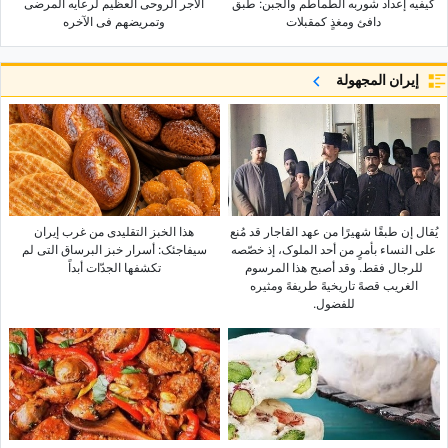
کیفیه إعداد شوربه الطماطم والجبن: طبق
الأجر الروحی العظیم لرعایه المرضى
دافئ ومغذٍ کمقبلات
وتمریضهم فی الآخره
إيران المجهولة
یُقال إن طبقًا شهیرًا من عهد القاجار قد مُنع
هذا الخبز التقلیدی من غرب إیران
على النساء بأمرٍ من أحد الملوک، إذ خصّصه
سیفاجئک: أسرار خبز البرساق التی لم
للرجال فقط. وقد أصبح هذا المرسوم
تکشفها الجدّات أبداً
الغریب قصهً تاریخیهً طریفهً ومثیره
للفضول.