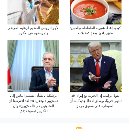
کیفیه إعداد شوربه الطماطم والجبن:
الأجر الروحی العظیم لرعایه المرضى
طبق دافئ ومغذٍ کمقبلات
وتمریضهم فی الآخره
یقول ترامب إن الحرب مع إیران قد
بزشکیان بشأن تقسیم الناس إلى
تنتهی قریبًا، ویطلق ادعاءً جدیدًا بشأن
«مقرّبین» و«غرباء»: لقد افترضنا أن
السیطره على مضیق هرمز
المتدینین هم «المقرّبون» وأن
الآخرین لیسوا کذلک