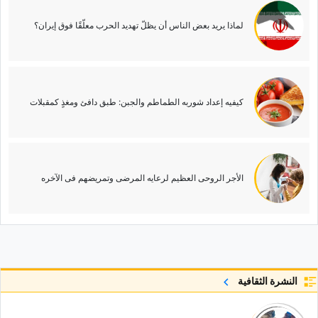
لماذا یرید بعض الناس أن یظلّ تهدید الحرب معلّقًا فوق إیران؟
کیفیه إعداد شوربه الطماطم والجبن: طبق دافئ ومغذٍ کمقبلات
الأجر الروحی العظیم لرعایه المرضى وتمریضهم فی الآخره
النشرة الثقافية