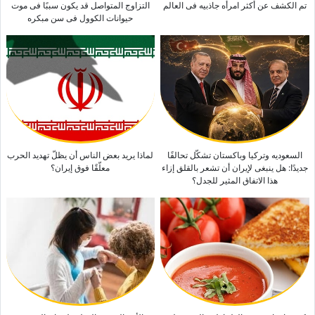
تم الکشف عن أکثر امرأه جاذبیه فی العالم
التزاوج المتواصل قد یکون سببًا فی موت
حیوانات الکوول فی سن مبکره
السعودیه وترکیا وباکستان تشکّل تحالفًا
لماذا یرید بعض الناس أن یظلّ تهدید الحرب
جدیدًا: هل ینبغی لإیران أن تشعر بالقلق إزاء
معلّقًا فوق إیران؟
هذا الاتفاق المثیر للجدل؟