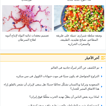
وصفه سلطه شیرازی: تتبیله على طریقه
تصمیم معقدات ثنائیه النواه لإنتاج أدویه
المطاعم، نصائح تقلیدیه، الطبیعه،
لعلاج السرطان
والسعرات الحراریه
آخر الأخبار
تم الکشف عن أکثر امرأه جاذبیه فی العالم
التزاوج المتواصل قد یکون سببًا فی موت حیوانات الکوول فی سن مبکره
السعودیه وترکیا وباکستان تشکّل تحالفًا جدیدًا: هل ینبغی لإیران أن تشعر بالقلق إزاء
هذا الاتفاق المثیر للجدل؟
لماذا یرید بعض الناس أن یظلّ تهدید الحرب معلّقًا فوق إیران؟
کیفیه إعداد شوربه الطماطم والجبن: طبق دافئ ومغذٍ کمقبلات