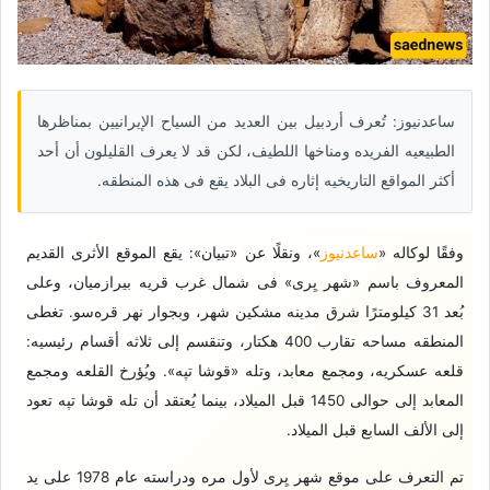
ساعدنیوز: تُعرف أردبیل بین العدید من السیاح الإیرانیین بمناظرها
الطبیعیه الفریده ومناخها اللطیف، لکن قد لا یعرف القلیلون أن أحد
أکثر المواقع التاریخیه إثاره فی البلاد یقع فی هذه المنطقه.
وفقًا لوکاله «
ساعدنیوز
»، ونقلًا عن «تبیان»: یقع الموقع الأثری القدیم
المعروف باسم «شهر یِری» فی شمال غرب قریه بیرازمیان، وعلى
بُعد 31 کیلومترًا شرق مدینه مشکین شهر، وبجوار نهر قره‌سو. تغطی
المنطقه مساحه تقارب 400 هکتار، وتنقسم إلى ثلاثه أقسام رئیسیه:
قلعه عسکریه، ومجمع معابد، وتله «قوشا تپه». ویُؤرخ القلعه ومجمع
المعابد إلى حوالی 1450 قبل المیلاد، بینما یُعتقد أن تله قوشا تپه تعود
إلى الألف السابع قبل المیلاد.
تم التعرف على موقع شهر یِری لأول مره ودراسته عام 1978 على ید