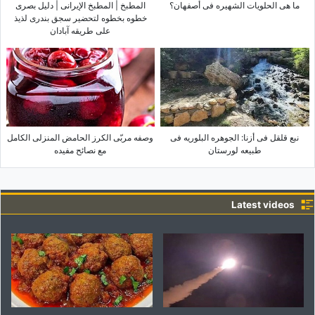
ما هی الحلویات الشهیره فی أصفهان؟
المطبخ | المطبخ الإیرانی | دلیل بصری
خطوه بخطوه لتحضیر سجق بندری لذیذ
على طریقه آبادان
نبع قلقل فی أزنا: الجوهره البلوریه فی
وصفه مربّى الکرز الحامض المنزلی الکامل
طبیعه لورستان
مع نصائح مفیده
Latest videos