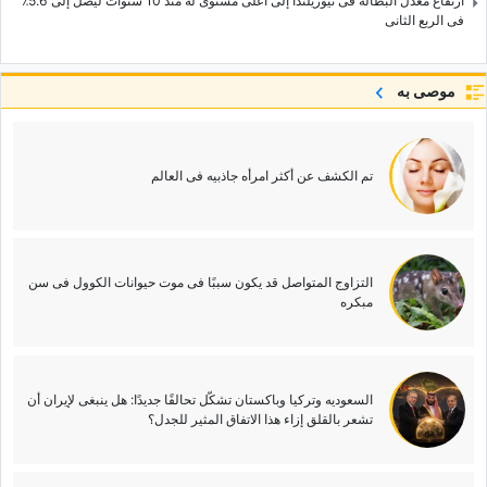
ارتفاع معدل البطاله فی نیوزیلندا إلى أعلى مستوى له منذ 10 سنوات لیصل إلى 5.6٪
فی الربع الثانی
موصى به
تم الکشف عن أکثر امرأه جاذبیه فی العالم
التزاوج المتواصل قد یکون سببًا فی موت حیوانات الکوول فی سن
مبکره
السعودیه وترکیا وباکستان تشکّل تحالفًا جدیدًا: هل ینبغی لإیران أن
تشعر بالقلق إزاء هذا الاتفاق المثیر للجدل؟