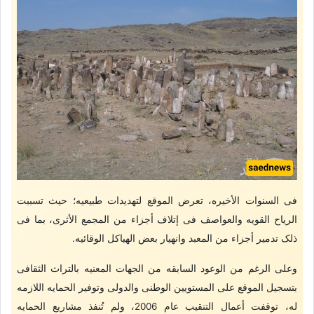
فی السنوات الأخیره، تعرض الموقع لتهدیدات طبیعیه؛ حیث تسببت
الریاح القویه والعواصف فی إتلاف أجزاء من المجمع الأثری، بما فی
ذلک تدمیر أجزاء من المعبد وانهیار بعض الهیاکل الوقائیه.
وعلى الرغم من الوعود السابقه من الجهات المعنیه بالتراث الثقافی
بتسجیل الموقع على المستویین الوطنی والدولی وتوفیر الحمایه اللازمه
له، توقفت أعمال التنقیب عام 2006، ولم تُنفذ مشاریع الحمایه