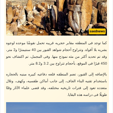
کما توجد فی المنطقه مقابر حجریه قریبه تحمل نقوشًا موحده لوجوه
بشریه بلا أفواه. وتتراوح أحجام شواهد القبور بین 40 سنتیمترًا و2 متر،
وقد تم تحدید أکثر من مئه نموذج منها. وفی المجمل، تم اکتشاف نحو
450 قبرًا فی الموقع، بأحجام تتراوح بین 3.2 و8.2 متر.
بالإضافه إلى القبور، تضم المنطقه قلعه دفاعیه کبیره مبنیه بالحجاره
باستخدام تقنیه البناء الجاف، إلى جانب أماکن طقسیه، وکهف، وتلال
متعدده تعود إلى فترات تاریخیه مختلفه، وقد قضى علماء الآثار وقتًا
طویلًا فی دراسه هذه البقایا.