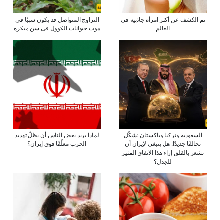
تم الکشف عن أکثر امرأه جاذبیه فی
التزاوج المتواصل قد یکون سببًا فی
العالم
موت حیوانات الکوول فی سن مبکره
السعودیه وترکیا وباکستان تشکّل
لماذا یرید بعض الناس أن یظلّ تهدید
تحالفًا جدیدًا: هل ینبغی لإیران أن
الحرب معلّقًا فوق إیران؟
تشعر بالقلق إزاء هذا الاتفاق المثیر
للجدل؟