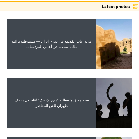
Latest photos
قریه ریاب القدیمه فی شرق إیران — مستوطنه تراثیه
خالده مخفیه فی أعالی المرتفعات
قصه مصوّره: فعالیه “میوزیک تیک” تُقام فی متحف
طهران للفن المعاصر