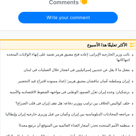
Comments
Write your comment
الأكثر تعليقًا هذا الأسبوع
نائب وزیر الخارجیه الإیرانی: إعاده فتح مضیق هرمز تعتمد على إنهاء الولایات المتحده
انتهاکاتها
مقتل ما لا یقل عن جندیین إسرائیلیین فی انفجار خلال العملیات فی لبنان
إیران وسلطنه عُمان تناقشان مضیق هرمز؛ إعداد مسوده اقتراح قید التحضیر
بزشکیان: وحده إیران تعزّز الصمود الوطنی فی مواجهه الضغوط الاقتصادیه والأمنیه
خلف کوالیس الخلاف بین ترامب ووزیر دفاعه: هل تقف إیران فی قلب الصراع؟
مراجعه المحادثات الدبلوماسیه بین إیران وعُمان من قبل وزیری خارجیه إیران وإیطالیا
منظمه الأمم المتحده تحذر: أسعار الغذاء العالمیه من المتوقع أن ترتفع مجددًا