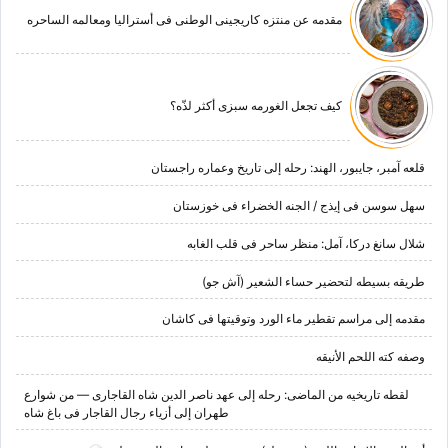
مقدمه عن منتزه کاریجینی الوطنی فی أسترالیا ومعالمه الساحره
کیف تجعل الغورمه سبزی أکثر لذّه؟
قلعه آمبر، جایبور، الهند: رحله إلى تاریخ وعماره راجستان
سهل سوسن فی إیذج / الجنه الخضراء فی خوزستان
شلال سانغ درکا، آمل: منظر ساحر فی قلب الغابه
طریقه بسیطه لتحضیر حساء الشعیر (آش جو)
مقدمه إلى مراسم تقطیر ماء الورد وتوقیتها فی کاشان
وصفه کته اللحم الأنیقه
لقطه تاریخیه من الماضی: رحله إلى عهد ناصر الدین شاه القاجاری — من شوارع
طهران إلى أزیاء رجال القاجار فی باغ شاه