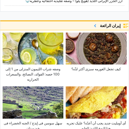
أرز الجزر الإیرانی اللذیذ (هویج پلو) – وصفه تقلیدیه احتفالیه وعطریه🍚
إيران الرائعة
کیف تجعل الغورمه سبزی أکثر لذّه؟
وصفه شراب اللیمون المنزلی من 1 إلى
100 حصه: الفوائد، النصائح، والسعرات
الحراریه
أی أوملیت جدید یجب أن أعدّه؟ علیک تجربه
سهل سوسن فی إیذج / الجنه الخضراء فی
هذا النوع اللذیذ للغایه
خوزستان