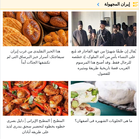
إيران المجهولة
یُقال إن طبقًا شهیرًا من عهد القاجار قد مُنع
هذا الخبز التقلیدی من غرب إیران
على النساء بأمرٍ من أحد الملوک، إذ خصّصه
سیفاجئک: أسرار خبز البرساق التی لم
للرجال فقط. وقد أصبح هذا المرسوم
تکشفها الجدّات أبداً
الغریب قصهً تاریخیهً طریفهً ومثیره
للفضول.
ما هی الحلویات الشهیره فی أصفهان؟
المطبخ | المطبخ الإیرانی | دلیل بصری
خطوه بخطوه لتحضیر سجق بندری لذیذ
على طریقه آبادان