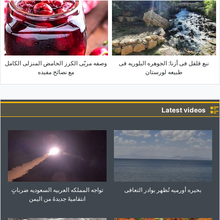
نبع قلقل فی أزنا: الجوهره البلوریه فی
وصفه مربّى الکرز الحامض المنزلی الکامل
طبیعه لورستان
مع نصائح مفیده
Latest videos
بحیره أورمیه تُظهر بوادر التعافی
تواجه المملکه العربیه السعودیه ضرباتٍ
انتقامیهً جدیدهً من الیمن