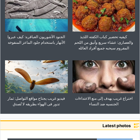
کیفیه تحضیر کباب الکفته اللذیذ
الجنود الآشوریون العباقره: کیف عبروا
والعصاری: عشاء سریع وأنیق من اللحم
الأنهار باستخدام جلود الماعز المنفوخه
المفروم سیحبه جمیع أفراد العائله
اختراع غریب یهدف إلى منع الاعتداءات
فیدیو غریب یجتاح مواقع التواصل: ثمار
الجنسیه ضد النساء
تدور فی الهواء بطریقه لا تُصدق
Latest photos