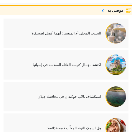
موصى به
الحلیب المحلی أم المبستر: أیهما أفضل لصحتک؟
اکتشف جمال کنیسه العائله المقدسه فی إسبانیا
استکشاف تالاب جوکندان فی محافظه جیلان
هل لسمک التونه المعلّب قیمه غذائیه؟