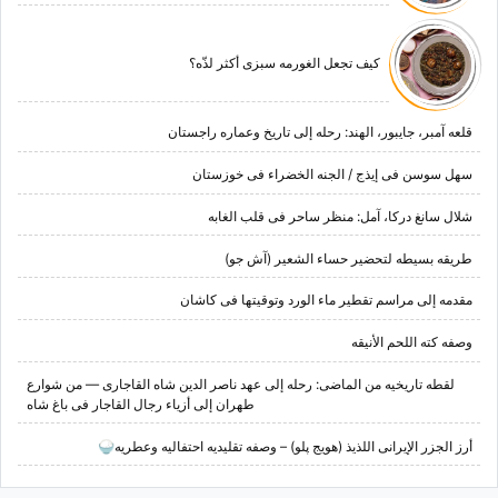
کیف تجعل الغورمه سبزی أکثر لذّه؟
قلعه آمبر، جایبور، الهند: رحله إلى تاریخ وعماره راجستان
سهل سوسن فی إیذج / الجنه الخضراء فی خوزستان
شلال سانغ درکا، آمل: منظر ساحر فی قلب الغابه
طریقه بسیطه لتحضیر حساء الشعیر (آش جو)
مقدمه إلى مراسم تقطیر ماء الورد وتوقیتها فی کاشان
وصفه کته اللحم الأنیقه
لقطه تاریخیه من الماضی: رحله إلى عهد ناصر الدین شاه القاجاری — من شوارع
طهران إلى أزیاء رجال القاجار فی باغ شاه
أرز الجزر الإیرانی اللذیذ (هویج پلو) – وصفه تقلیدیه احتفالیه وعطریه🍚