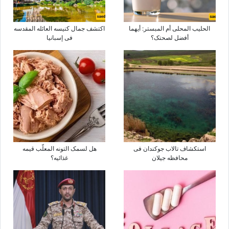
الحلیب المحلی أم المبستر: أیهما
اکتشف جمال کنیسه العائله المقدسه
أفضل لصحتک؟
فی إسبانیا
استکشاف تالاب جوکندان فی
هل لسمک التونه المعلّب قیمه
محافظه جیلان
غذائیه؟