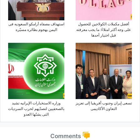
أفضل مکملات الکولاجین للحصول
استهداف مصفاه أرامکو السعودیه فی
على وجه أکثر امتلاءً: ما یجب معرفته
الیمن بهجوم بطائره مسیّره
قبل اختیار أحدها
تسعى إیران وجنوب أفریقیا إلى تعزیز
وزاره الاستخبارات الإیرانیه تشید
التعاون الأکادیمی
بالصحفیین لتصدّیهم لحرب السردیات
التی یشنّها العدو
Comments