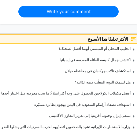
Write your comment
الأكثر تعليقًا هذا الأسبوع
الحلیب المحلی أم المبستر: أیهما أفضل لصحتک؟
اکتشف جمال کنیسه العائله المقدسه فی إسبانیا
استکشاف تالاب جوکندان فی محافظه جیلان
هل لسمک التونه المعلّب قیمه غذائیه؟
أفضل مکملات الکولاجین للحصول على وجه أکثر امتلاءً: ما یجب معرفته قبل اختیار أحدها
استهداف مصفاه أرامکو السعودیه فی الیمن بهجوم بطائره مسیّره
تسعى إیران وجنوب أفریقیا إلى تعزیز التعاون الأکادیمی
وزاره الاستخبارات الإیرانیه تشید بالصحفیین لتصدّیهم لحرب السردیات التی یشنّها العدو