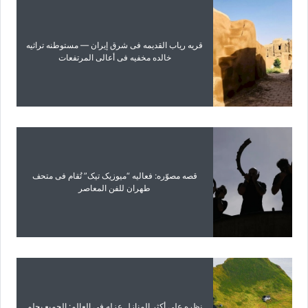
قریه ریاب القدیمه فی شرق إیران — مستوطنه تراثیه
خالده مخفیه فی أعالی المرتفعات
قصه مصوّره: فعالیه “میوزیک تیک” تُقام فی متحف
طهران للفن المعاصر
نظره على أکثر المنازل عزله فی العالم: الجمیع یحلم