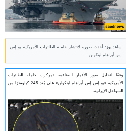
ساعدنیوز: أحدث صوره لانتشار حامله الطائرات الأمریکیه یو إس
إس أبراهام لینکولن
وفقًا لتحلیل صور الأقمار الصناعیه، تمرکزت حامله الطائرات
الأمریکیه «یو إس إس أبراهام لینکولن» على بُعد 245 کیلومترًا من
السواحل الإیرانیه.