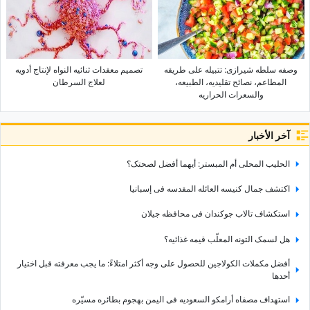
وصفه سلطه شیرازی: تتبیله على طریقه
تصمیم معقدات ثنائیه النواه لإنتاج أدویه
المطاعم، نصائح تقلیدیه، الطبیعه،
لعلاج السرطان
والسعرات الحراریه
آخر الأخبار
الحلیب المحلی أم المبستر: أیهما أفضل لصحتک؟
اکتشف جمال کنیسه العائله المقدسه فی إسبانیا
استکشاف تالاب جوکندان فی محافظه جیلان
هل لسمک التونه المعلّب قیمه غذائیه؟
أفضل مکملات الکولاجین للحصول على وجه أکثر امتلاءً: ما یجب معرفته قبل اختیار
أحدها
استهداف مصفاه أرامکو السعودیه فی الیمن بهجوم بطائره مسیّره