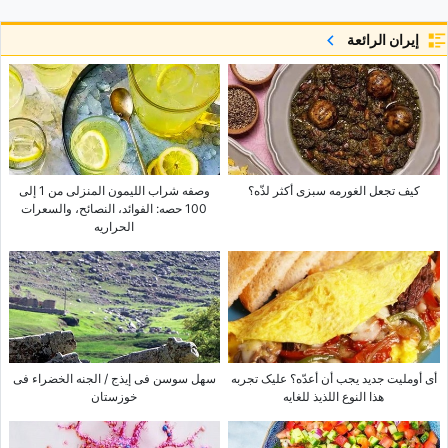
إيران الرائعة
کیف تجعل الغورمه سبزی أکثر لذّه؟
وصفه شراب اللیمون المنزلی من 1 إلى
100 حصه: الفوائد، النصائح، والسعرات
الحراریه
أی أوملیت جدید یجب أن أعدّه؟ علیک تجربه
سهل سوسن فی إیذج / الجنه الخضراء فی
هذا النوع اللذیذ للغایه
خوزستان