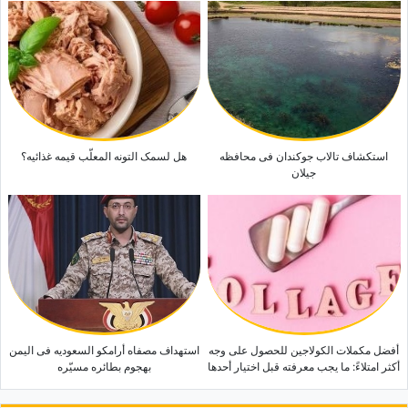
استکشاف تالاب جوکندان فی محافظه
هل لسمک التونه المعلّب قیمه غذائیه؟
جیلان
أفضل مکملات الکولاجین للحصول على وجه
استهداف مصفاه أرامکو السعودیه فی الیمن
أکثر امتلاءً: ما یجب معرفته قبل اختیار أحدها
بهجوم بطائره مسیّره