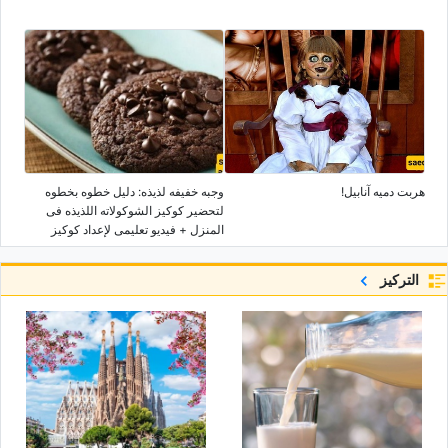
هربت دمیه آنابیل!
وجبه خفیفه لذیذه: دلیل خطوه بخطوه
لتحضیر کوکیز الشوکولاته اللذیذه فی
المنزل + فیدیو تعلیمی لإعداد کوکیز
الکاکاو
التركيز