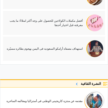
أفضل مکملات الکولاجین للحصول على وجه أکثر امتلاءً: ما یجب
معرفته قبل اختیار أحدها
استهداف مصفاه أرامکو السعودیه فی الیمن بهجوم بطائره مسیّره
النشرة الثقافية
مقدمه عن منتزه کاریجینی الوطنی فی أسترالیا ومعالمه الساحره