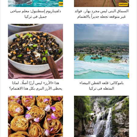
السماق البنی لیس مجرد بهار.. فوائد
دلفیناریوم إسطنبول: معلم سیاحی
غیر متوقعه تجعله جدیراً بالاهتمام
جمیل فی ترکیا
باموکالی: قلعه القطن البیضاء
هذا «الأرز» لیس أرزًا أصلًا.. لماذا
المذهله فی ترکیا
یحظى الأرز البری بکل هذا الاهتمام؟