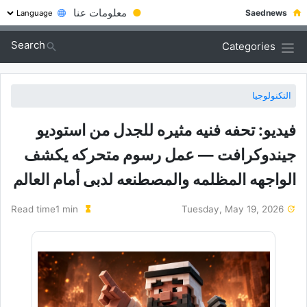
●
معلومات عنا
Saednews
Search
Categories
التكنولوجيا
فیدیو: تحفه فنیه مثیره للجدل من استودیو
جیندوکرافت — عمل رسوم متحرکه یکشف
الواجهه المظلمه والمصطنعه لدبی أمام العالم
Read time1 min
Tuesday, May 19, 2026