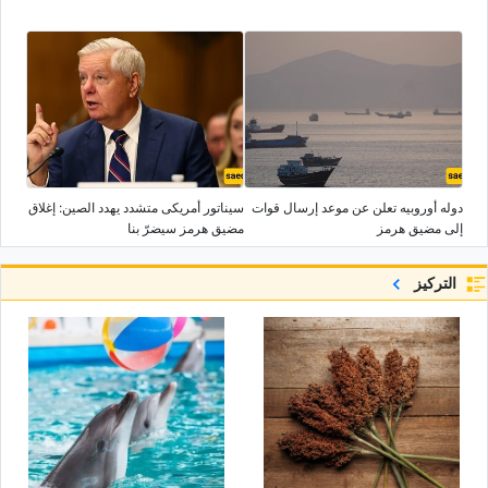
دوله أوروبیه تعلن عن موعد إرسال قوات
سیناتور أمریکی متشدد یهدد الصین: إغلاق
إلى مضیق هرمز
مضیق هرمز سیضرّ بنا
التركيز