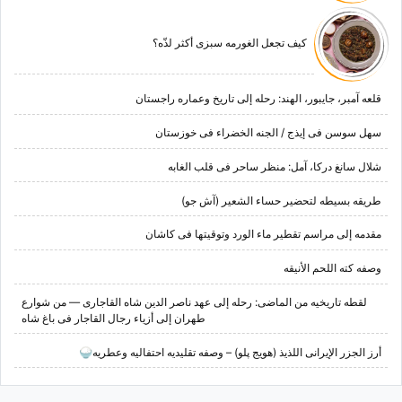
کیف تجعل الغورمه سبزی أکثر لذّه؟
قلعه آمبر، جایبور، الهند: رحله إلى تاریخ وعماره راجستان
سهل سوسن فی إیذج / الجنه الخضراء فی خوزستان
شلال سانغ درکا، آمل: منظر ساحر فی قلب الغابه
طریقه بسیطه لتحضیر حساء الشعیر (آش جو)
مقدمه إلى مراسم تقطیر ماء الورد وتوقیتها فی کاشان
وصفه کته اللحم الأنیقه
لقطه تاریخیه من الماضی: رحله إلى عهد ناصر الدین شاه القاجاری — من شوارع
طهران إلى أزیاء رجال القاجار فی باغ شاه
أرز الجزر الإیرانی اللذیذ (هویج پلو) – وصفه تقلیدیه احتفالیه وعطریه🍚