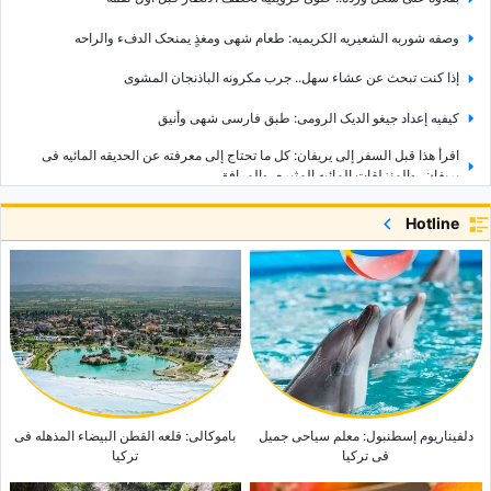
وصفه شوربه الشعیریه الکریمیه: طعام شهی ومغذٍ یمنحک الدفء والراحه
إذا کنت تبحث عن عشاء سهل.. جرب مکرونه الباذنجان المشوی
کیفیه إعداد جیغو الدیک الرومی: طبق فارسی شهی وأنیق
اقرأ هذا قبل السفر إلى یریفان: کل ما تحتاج إلى معرفته عن الحدیقه المائیه فی
یریفان، والمنزلقات المائیه المثیره، والمرافق
أین تقع کاتدرائیه القدیس غریغوریوس المُنیر؟ دلیل شامل إلى أکبر کاتدرائیه فی
Hotline
أرمینیا
لماذا تُعدّ حدیقه باتومی النباتیه واحدهً من أجمل المعالم السیاحیه فی جورجیا؟ کل ما
تحتاج إلى معرفته قبل زیارتها
أین تقع حدیقه یریفان النباتیه؟ دلیل شامل إلى واحده من أجمل المعالم الطبیعیه فی
أرمینیا، بما فی ذلک الاتجاهات والمرافق وأفضل وقت للزیاره
تم الکشف عن أکثر امرأه جاذبیه فی العالم
دلفیناریوم إسطنبول: معلم سیاحی جمیل
باموکالی: قلعه القطن البیضاء المذهله فی
فی ترکیا
ترکیا