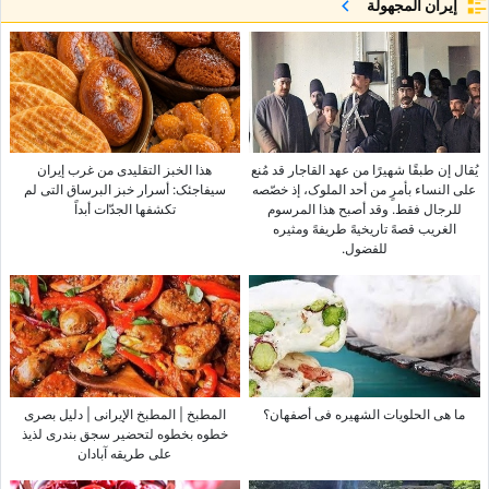
إيران المجهولة
یُقال إن طبقًا شهیرًا من عهد القاجار قد مُنع
هذا الخبز التقلیدی من غرب إیران
على النساء بأمرٍ من أحد الملوک، إذ خصّصه
سیفاجئک: أسرار خبز البرساق التی لم
للرجال فقط. وقد أصبح هذا المرسوم
تکشفها الجدّات أبداً
الغریب قصهً تاریخیهً طریفهً ومثیره
للفضول.
ما هی الحلویات الشهیره فی أصفهان؟
المطبخ | المطبخ الإیرانی | دلیل بصری
خطوه بخطوه لتحضیر سجق بندری لذیذ
على طریقه آبادان