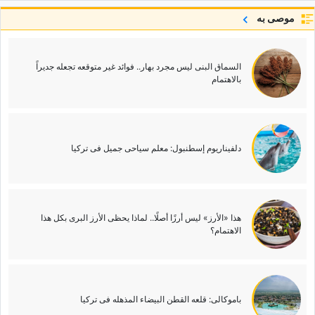
موصى به
السماق البنی لیس مجرد بهار.. فوائد غیر متوقعه تجعله جدیراً
بالاهتمام
دلفیناریوم إسطنبول: معلم سیاحی جمیل فی ترکیا
هذا «الأرز» لیس أرزًا أصلًا.. لماذا یحظى الأرز البری بکل هذا
الاهتمام؟
باموکالی: قلعه القطن البیضاء المذهله فی ترکیا