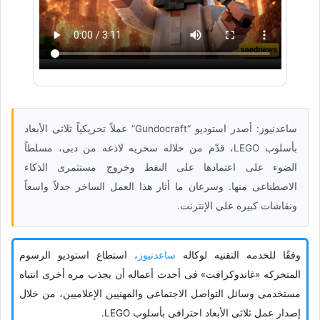
ساعدنیوز: أصدر استودیو “Gundocraft” عملاً تحریکیاً ثلاثی الأبعاد
بأسلوب LEGO، قدّم من خلاله سخریه لاذعه من دبی، مسلطاً
الضوء على اعتمادها على النفط وخروج مستثمری الذکاء
الاصطناعی منها. وسرعان ما أثار هذا العمل الساخر جدلاً واسعاً
ونقاشات کبیره على الإنترنت.
وفقًا للخدمه التقنیه لوکاله
ساعدنیوز
، استطاع استودیو الرسوم
المتحرکه «غاندوکرافت» فی أحدث أعماله أن یجذب مره أخرى انتباه
مستخدمی وسائل التواصل الاجتماعی والمهنیین الإعلامیین، من خلال
إصدار عمل ثلاثی الأبعاد احترافی بأسلوب LEGO.