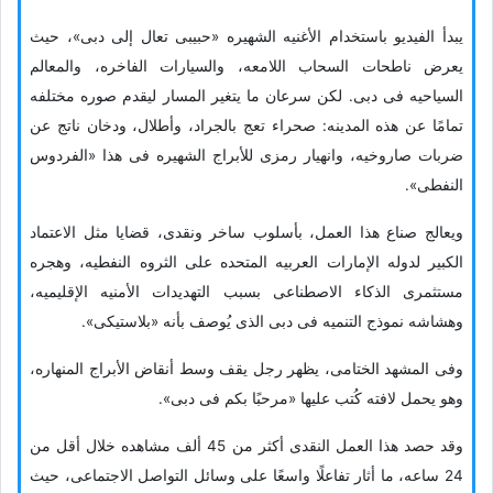
یبدأ الفیدیو باستخدام الأغنیه الشهیره «حبیبی تعال إلى دبی»، حیث
یعرض ناطحات السحاب اللامعه، والسیارات الفاخره، والمعالم
السیاحیه فی دبی. لکن سرعان ما یتغیر المسار لیقدم صوره مختلفه
تمامًا عن هذه المدینه: صحراء تعج بالجراد، وأطلال، ودخان ناتج عن
ضربات صاروخیه، وانهیار رمزی للأبراج الشهیره فی هذا «الفردوس
النفطی».
ویعالج صناع هذا العمل، بأسلوب ساخر ونقدی، قضایا مثل الاعتماد
الکبیر لدوله الإمارات العربیه المتحده على الثروه النفطیه، وهجره
مستثمری الذکاء الاصطناعی بسبب التهدیدات الأمنیه الإقلیمیه،
وهشاشه نموذج التنمیه فی دبی الذی یُوصف بأنه «بلاستیکی».
وفی المشهد الختامی، یظهر رجل یقف وسط أنقاض الأبراج المنهاره،
وهو یحمل لافته کُتب علیها «مرحبًا بکم فی دبی».
وقد حصد هذا العمل النقدی أکثر من 45 ألف مشاهده خلال أقل من
24 ساعه، ما أثار تفاعلًا واسعًا على وسائل التواصل الاجتماعی، حیث