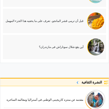
قبل أن ترمی قشر المانجو.. تعرف على ما یخفیه هذا الجزء المهمل
أین یقع شلال سوتاراش فی مازندران؟
النشرة الثقافية
مقدمه عن منتزه کاریجینی الوطنی فی أسترالیا ومعالمه الساحره