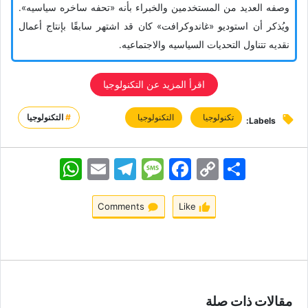
وصفه العدید من المستخدمین والخبراء بأنه «تحفه ساخره سیاسیه».
ویُذکر أن استودیو «غاندوکرافت» کان قد اشتهر سابقًا بإنتاج أعمال
نقدیه تتناول التحدیات السیاسیه والاجتماعیه.
اقرأ المزید عن التکنولوجیا
تکنولوجیا
التکنولوجیا
#
التكنولوجيا
Labels:
اشتراک
Copy
Facebook
Message
Telegram
Email
WhatsApp
Link
Comments
Like
مقالات ذات صلة