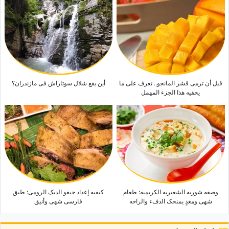
قبل أن ترمی قشر المانجو.. تعرف على ما
أین یقع شلال سوتاراش فی مازندران؟
یخفیه هذا الجزء المهمل
وصفه شوربه الشعیریه الکریمیه: طعام
کیفیه إعداد جیغو الدیک الرومی: طبق
شهی ومغذٍ یمنحک الدفء والراحه
فارسی شهی وأنیق