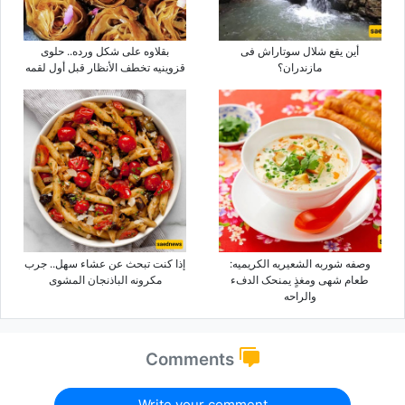
أین یقع شلال سوتاراش فی
بقلاوه على شکل ورده.. حلوى
مازندران؟
قزوینیه تخطف الأنظار قبل أول لقمه
وصفه شوربه الشعیریه الکریمیه:
إذا کنت تبحث عن عشاء سهل.. جرب
طعام شهی ومغذٍ یمنحک الدفء
مکرونه الباذنجان المشوی
والراحه
Comments
Write your comment