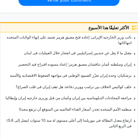
الأكثر تعليقًا هذا الأسبوع
نائب وزیر الخارجیه الإیرانی: إعاده فتح مضیق هرمز تعتمد على إنهاء الولایات المتحده
انتهاکاتها
مقتل ما لا یقل عن جندیین إسرائیلیین فی انفجار خلال العملیات فی لبنان
إیران وسلطنه عُمان تناقشان مضیق هرمز؛ إعداد مسوده اقتراح قید التحضیر
بزشکیان: وحده إیران تعزّز الصمود الوطنی فی مواجهه الضغوط الاقتصادیه والأمنیه
خلف کوالیس الخلاف بین ترامب ووزیر دفاعه: هل تقف إیران فی قلب الصراع؟
مراجعه المحادثات الدبلوماسیه بین إیران وعُمان من قبل وزیری خارجیه إیران وإیطالیا
منظمه الأمم المتحده تحذر: أسعار الغذاء العالمیه من المتوقع أن ترتفع مجددًا
ارتفاع معدل البطاله فی نیوزیلندا إلى أعلى مستوى له منذ 10 سنوات لیصل إلى 5.6٪
فی الربع الثانی