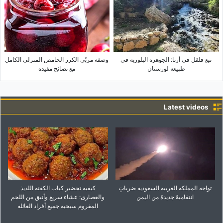
نبع قلقل فی أزنا: الجوهره البلوریه فی
وصفه مربّى الکرز الحامض المنزلی الکامل
طبیعه لورستان
مع نصائح مفیده
Latest videos
تواجه المملکه العربیه السعودیه ضرباتٍ
کیفیه تحضیر کباب الکفته اللذیذ
انتقامیهً جدیدهً من الیمن
والعصاری: عشاء سریع وأنیق من اللحم
المفروم سیحبه جمیع أفراد العائله