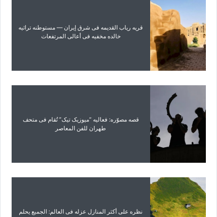
قریه ریاب القدیمه فی شرق إیران — مستوطنه تراثیه
خالده مخفیه فی أعالی المرتفعات
قصه مصوّره: فعالیه “میوزیک تیک” تُقام فی متحف
طهران للفن المعاصر
نظره على أکثر المنازل عزله فی العالم: الجمیع یحلم