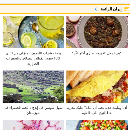
إيران الرائعة
کیف تجعل الغورمه سبزی أکثر لذّه؟
وصفه شراب اللیمون المنزلی من 1 إلى
100 حصه: الفوائد، النصائح، والسعرات
الحراریه
أی أوملیت جدید یجب أن أعدّه؟ علیک تجربه
سهل سوسن فی إیذج / الجنه الخضراء فی
هذا النوع اللذیذ للغایه
خوزستان