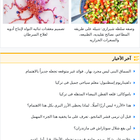
وصفه سلطه شیرازی: تتبیله على طریقه
تصمیم معقدات ثنائیه النواه لإنتاج أدویه
المطاعم، نصائح تقلیدیه، الطبیعه،
لعلاج السرطان
والسعرات الحراریه
آخر الأخبار
السماق البنی لیس مجرد بهار.. فوائد غیر متوقعه تجعله جدیراً بالاهتمام
دلفیناریوم إسطنبول: معلم سیاحی جمیل فی ترکیا
باموکالی: قلعه القطن البیضاء المذهله فی ترکیا
هذا «الأرز» لیس أرزًا أصلًا.. لماذا یحظى الأرز البری بکل هذا الاهتمام؟
قبل أن ترمی قشر المانجو.. تعرف على ما یخفیه هذا الجزء المهمل
أین یقع شلال سوتاراش فی مازندران؟
بقلاوه على شکل ورده.. حلوى قزوینیه تخطف الأنظار قبل أول لقمه