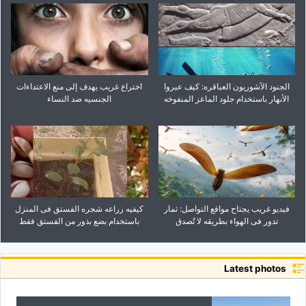
الجنود الآشوریون العباقره: کیف عبروا
اختراع غریب یهدف إلى منع الاعتداءات
الأنهار باستخدام جلود الماعز المنفوخه
الجنسیه ضد النساء
فیدیو غریب یجتاح مواقع التواصل: ثمار
کیفیه زراعه شجره الفستق فی المنزل
تدور فی الهواء بطریقه لا تُصدق
باستخدام بضع بذور من الفستق فقط
Latest photos