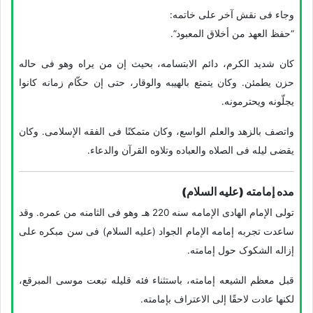
وجاء فی نقش آخر على خاتمه:
“حفظ العهد من أخلاق المعبود”.
کان شدید الکرم، دائم الابتسامه، بحیث إن من یراه وهو فی حاله
حزن یطمئن. وکان یتمتع بالهیبه والوقار، حتى إن حکّام زمانه کانوا
یجلّونه ویحترمونه.
واتصف بالزهد والعلم الواسع، وکان متمکنًا فی الفقه الإسلامی. وکان
یقضی لیله فی الصلاه والعباده وتلاوه القرآن والدعاء.
مده إمامته (علیه السلام)
تولى الإمام الهادی الإمامه سنه 220 هـ وهو فی الثامنه من عمره. وقد
ساعدت تجربه إمامه الإمام الجواد (علیه السلام) فی سن مبکره على
إزاله الشکوک حول إمامته.
قبل معظم الشیعه إمامته، باستثناء فئه قلیله تبعت موسى المبرقع،
لکنها عادت لاحقًا إلى الاعتراف بإمامته.