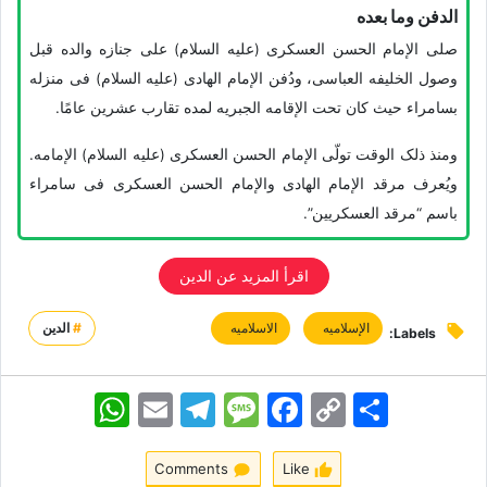
الدفن وما بعده
صلى الإمام الحسن العسکری (علیه السلام) على جنازه والده قبل
وصول الخلیفه العباسی، ودُفن الإمام الهادی (علیه السلام) فی منزله
بسامراء حیث کان تحت الإقامه الجبریه لمده تقارب عشرین عامًا.
ومنذ ذلک الوقت تولّى الإمام الحسن العسکری (علیه السلام) الإمامه.
ویُعرف مرقد الإمام الهادی والإمام الحسن العسکری فی سامراء
باسم “مرقد العسکریین”.
اقرأ المزید عن الدین
الإسلامیه
الاسلامیه
#
الدين
Labels:
اشتراک
Copy
Facebook
Message
Telegram
Email
WhatsApp
Link
Comments
Like