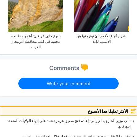
شرح أنواع الأقلام: أیّ نوع منها هو
ینبوع کانی غرافان: أعجوبه طبیعیه
الأنسب لک؟
مخفیه فی قلب محافظه أذربیجان
الغربیه
Comments
Write your comment
الأكثر تعليقًا هذا الأسبوع
نائب وزیر الخارجیه الإیرانی: إعاده فتح مضیق هرمز تعتمد على إنهاء الولایات المتحده
انتهاکاتها
مقتل ما لا یقل عن جندیین إسرائیلیین فی انفجار خلال العملیات فی لبنان