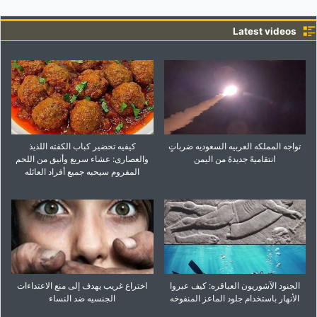
Latest videos
تواجه المملکه العربیه السعودیه ضرباتٍ
کیفیه تحضیر کباب الکفته اللذیذ
انتقامیهً جدیدهً من الیمن
والعصاری: عشاء سریع وأنیق من اللحم
المفروم سیحبه جمیع أفراد العائله
الجنود الآشوریون العباقره: کیف عبروا
اختراع غریب یهدف إلى منع الاعتداءات
الأنهار باستخدام جلود الماعز المنفوخه
الجنسیه ضد النساء