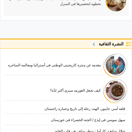
بخطوه لتحضیرها فی المنزل
النشرة الثقافية
مقدمه عن منتزه کاریجینی الوطنی فی أسترالیا ومعالمه الساحره
کیف تجعل الغورمه سبزی أکثر لذّه؟
قلعه آمبر، جایبور، الهند: رحله إلى تاریخ وعماره راجستان
سهل سوسن فی إیذج / الجنه الخضراء فی خوزستان
شلال سانغ درکا، آمل: منظر ساحر فی قلب الغابه