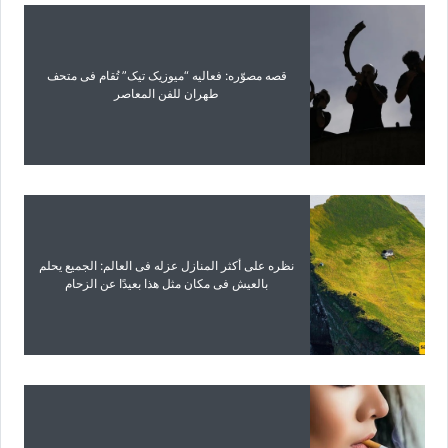
قصه مصوّره: فعالیه “میوزیک تیک” تُقام فی متحف
طهران للفن المعاصر
نظره على أکثر المنازل عزله فی العالم: الجمیع یحلم
بالعیش فی مکان مثل هذا بعیدًا عن الزحام