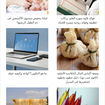
فوائد تلاوه سوره القلم: برکات
لماذا ینخفض مستوى الأکسجین فی
عظیمه وفوائد روحیه ممیزه للحیاه
دم الطفل الرضیع؟
وصفه أکیاس المال التایلاندیه الأصلیه
ما هو التکوین؟ أنواعه وکیفیه عمله
(کانوم جیب تود): دلیل خطوه بخطوه
لتحضیرها فی المنزل