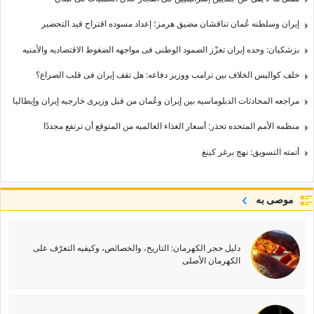
إیران وسلطنه عُمان تناقشان مضیق هرمز؛ إعداد مسوده اقتراح قید التحضیر
بزشکیان: وحده إیران تعزّز الصمود الوطنی فی مواجهه الضغوط الاقتصادیه والأمنیه
خلف کوالیس الخلاف بین ترامب ووزیر دفاعه: هل تقف إیران فی قلب الصراع؟
مراجعه المحادثات الدبلوماسیه بین إیران وعُمان من قبل وزیری خارجیه إیران وإیطالیا
منظمه الأمم المتحده تحذر: أسعار الغذاء العالمیه من المتوقع أن ترتفع مجددًا
أتمته التسویق: نهج برغر کینغ
موصى به
دلیل حجر الکهرمان: التاریخ، والخصائص، وکیفیه التعرّف على
الکهرمان الأصلی