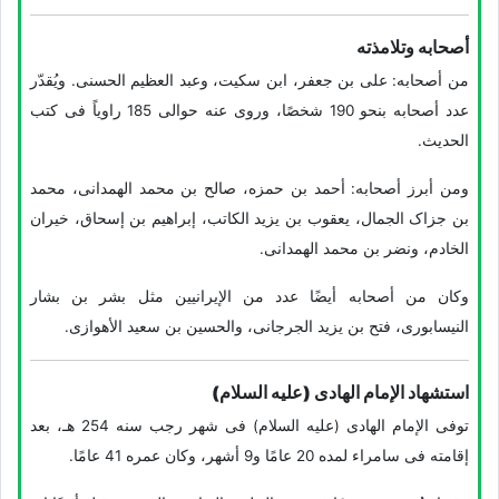
أصحابه وتلامذته
من أصحابه: علی بن جعفر، ابن سکیت، وعبد العظیم الحسنی. ویُقدّر
عدد أصحابه بنحو 190 شخصًا، وروى عنه حوالی 185 راویاً فی کتب
الحدیث.
ومن أبرز أصحابه: أحمد بن حمزه، صالح بن محمد الهمدانی، محمد
بن جزاک الجمال، یعقوب بن یزید الکاتب، إبراهیم بن إسحاق، خیران
الخادم، ونضر بن محمد الهمدانی.
وکان من أصحابه أیضًا عدد من الإیرانیین مثل بشر بن بشار
النیسابوری، فتح بن یزید الجرجانی، والحسین بن سعید الأهوازی.
استشهاد الإمام الهادی (علیه السلام)
توفی الإمام الهادی (علیه السلام) فی شهر رجب سنه 254 هـ، بعد
إقامته فی سامراء لمده 20 عامًا و9 أشهر، وکان عمره 41 عامًا.