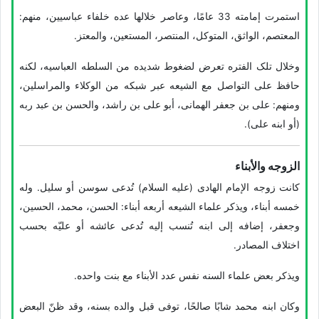
استمرت إمامته 33 عامًا، وعاصر خلالها عده خلفاء عباسیین، منهم:
المعتصم، الواثق، المتوکل، المنتصر، المستعین، والمعتز.
وخلال تلک الفتره تعرض لضغوط شدیده من السلطه العباسیه، لکنه
حافظ على التواصل مع الشیعه عبر شبکه من الوکلاء والمراسلین،
ومنهم: علی بن جعفر الهمانی، أبو علی بن راشد، والحسن بن عبد ربه
(أو ابنه علی).
الزوجه والأبناء
کانت زوجه الإمام الهادی (علیه السلام) تُدعى سوسن أو سلیل. وله
خمسه أبناء، ویذکر علماء الشیعه أربعه أبناء: الحسن، محمد، الحسین،
وجعفر، إضافه إلى ابنه تُنسب إلیه تُدعى عائشه أو علیّه بحسب
اختلاف المصادر.
ویذکر بعض علماء السنه نفس عدد الأبناء مع بنت واحده.
وکان ابنه محمد شابًا صالحًا، توفی قبل والده بسنه، وقد ظنّ البعض