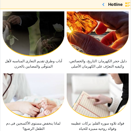
جزیره میاجیما: أروع وجهه سیاحیه فی الیابان وأکثرها إبهارًا
Hotline
أفضل هاتف ذکی لتسجیل الفیدیو: أی هاتف یقدم أفضل أداء للکامیرا؟
قمه آدم: الجبل المقدّس للإیمان فی سریلانکا
تحذیر عراقجی غیر المسبوق: الرساله التی دفعت محمد بن سلمان إلى الاتصال
بترامب
دلیل حجر الکهرمان: التاریخ، والخصائص،
آداب وطرق تقدیم التعازی المناسبه لأهل
وکیفیه التعرّف على الکهرمان الأصلی
المتوفّى والمصابین بالحزن
فوائد تلاوه سوره القلم: برکات عظیمه
لماذا ینخفض مستوى الأکسجین فی دم
وفوائد روحیه ممیزه للحیاه
الطفل الرضیع؟