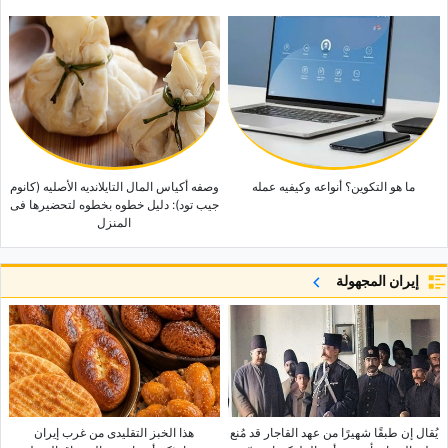
ما هو التکوین؟ أنواعه وکیفیه عمله
وصفه أکیاس المال التایلاندیه الأصلیه (کانوم
جیب تود): دلیل خطوه بخطوه لتحضیرها فی
المنزل
إيران المجهولة
یُقال إن طبقًا شهیرًا من عهد القاجار قد مُنع
هذا الخبز التقلیدی من غرب إیران