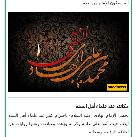
أنه سیکون الإمام من بعده.
مکانته عند علماء أهل السنه
یحظى الإمام الهادی (علیه السلام) باحترام کبیر عند علماء أهل السنه
أیضًا، حیث أثنوا على علمه وکرمه وزهده وعبادته، ونقلوا روایات عن
أخلاقه الرفیعه وسخائه.