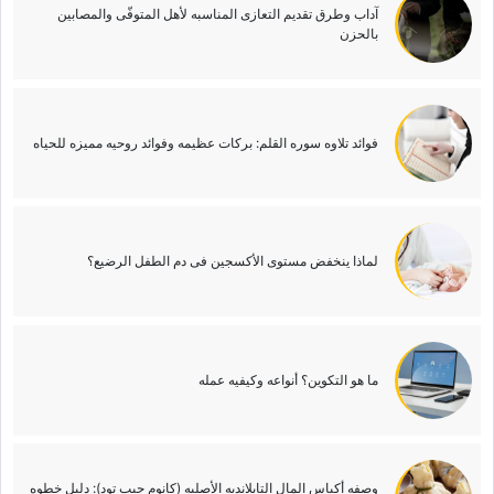
آداب وطرق تقدیم التعازی المناسبه لأهل المتوفّى والمصابین
بالحزن
فوائد تلاوه سوره القلم: برکات عظیمه وفوائد روحیه ممیزه للحیاه
لماذا ینخفض مستوى الأکسجین فی دم الطفل الرضیع؟
ما هو التکوین؟ أنواعه وکیفیه عمله
وصفه أکیاس المال التایلاندیه الأصلیه (کانوم جیب تود): دلیل خطوه