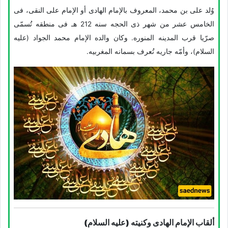
وُلد علی بن محمد، المعروف بالإمام الهادی أو الإمام علی النقی، فی
الخامس عشر من شهر ذی الحجه سنه 212 هـ فی منطقه تُسمّى
صرّیا قرب المدینه المنوره. وکان والده الإمام محمد الجواد (علیه
السلام)، وأمّه جاریه تُعرف بسمانه المغربیه.
ألقاب الإمام الهادی وکنیته (علیه السلام)