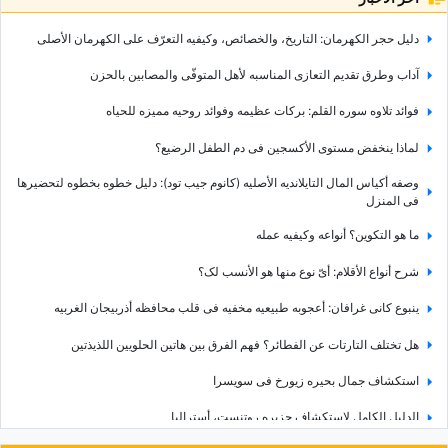
دلیل حجر الکهرمان: التاریخ، والخصائص، وکیفیه التعرّف على الکهرمان الأصلی
آداب وطرق تقدیم التعازی المناسبه لأهل المتوفّى والمصابین بالحزن
فوائد تلاوه سوره القلم: برکات عظیمه وفوائد روحیه ممیزه للحیاه
لماذا ینخفض مستوى الأکسجین فی دم الطفل الرضیع؟
وصفه أکیاس المال التایلاندیه الأصلیه (کانوم جیب تود): دلیل خطوه بخطوه لتحضیرها
فی المنزل
ما هو التکوین؟ أنواعه وکیفیه عمله
شرح أنواع الأقلام: أیّ نوع منها هو الأنسب لک؟
ینبوع کانی غرافان: أعجوبه طبیعیه مخفیه فی قلب محافظه أذربیجان الغربیه
هل تختلف التارتات عن الفطائر؟ فهم الفرق بین هاتین الحلویین اللذیذتین
استکشاف جمال بحیره زیورخ فی سویسرا
الدلیل الکامل لاستکشاف جزیره روتنست، أسترالیا