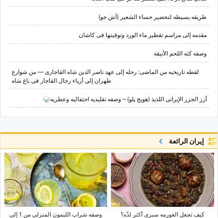
طریقه بسیطه لتحضیر حساء الشعیر (آش جو)
مقدمه إلى مراسم تقطیر ماء الورد وتوقیتها فی کاشان
وصفه کته اللحم الأنیقه
لقطه تاریخیه من الماضی: رحله إلى عهد ناصر الدین شاه القاجاری — من شوارع
طهران إلى أزیاء رجال القاجار فی باغ شاه
أرز الجزر الإیرانی اللذیذ (هویج پلو) – وصفه تقلیدیه احتفالیه وعطریه🍚
إيران الرائعة
کیف تجعل الغورمه سبزی أکثر لذّه؟
وصفه شراب اللیمون المنزلی من 1 إلى