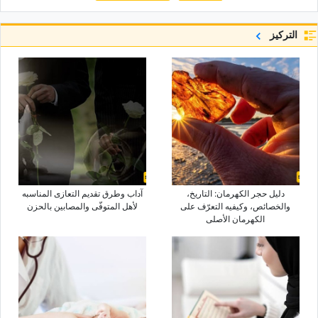
التركيز
دلیل حجر الکهرمان: التاریخ،
آداب وطرق تقدیم التعازی المناسبه
والخصائص، وکیفیه التعرّف على
لأهل المتوفّى والمصابین بالحزن
الکهرمان الأصلی