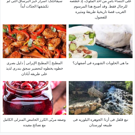
على النساء بأمرٍ من أحد الملوک، إذ خصّصه
سیفاجئک: أسرار خبز البرساق التی لم
للرجال فقط. وقد أصبح هذا المرسوم
تکشفها الجدّات أبداً
الغریب قصهً تاریخیهً طریفهً ومثیره
للفضول.
ما هی الحلویات الشهیره فی أصفهان؟
المطبخ | المطبخ الإیرانی | دلیل بصری
خطوه بخطوه لتحضیر سجق بندری لذیذ
على طریقه آبادان
نبع قلقل فی أزنا: الجوهره البلوریه فی
وصفه مربّى الکرز الحامض المنزلی الکامل
طبیعه لورستان
مع نصائح مفیده