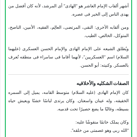
أشهر ألقاب الإمام العاشر هو “الهادی” أی المرشد، لأنه کان أفضل من
یهدی الناس إلى الخیر فی عصره.
ومن ألقابه الأخرى: النقی، المرتضى، العالِم، الفقیه، الأمین، الناصح،
المتوکل، الخالص، الطیب.
ویُطلق الشیعه على الإمام الهادی والإمام الحسن العسکری (علیهما
السلام) اسم “العسکریین”، لأنهما أقاما فی سامراء فی منطقه تُعرف
بالعسکر. وکنیته: أبو الحسن.
الصفات الشکلیه والأخلاقیه
کان الإمام الهادی (علیه السلام) متوسط القامه، یمیل إلى السمره
الخفیفه، وله عینان واسعتان. وکان یرتدی لباسًا خشنًا ویعیش حیاه
بسیطه، وغالبًا ما یضع حصیرًا تحت قدمیه.
وکان یملک خاتمًا منقوشًا علیه:
“الله ربی وهو عصمتی من خلقه”.