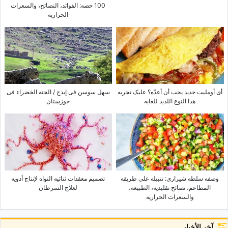
100 حصه: الفوائد، النصائح، والسعرات
الحراریه
أی أوملیت جدید یجب أن أعدّه؟ علیک تجربه
سهل سوسن فی إیذج / الجنه الخضراء فی
هذا النوع اللذیذ للغایه
خوزستان
وصفه سلطه شیرازی: تتبیله على طریقه
تصمیم معقدات ثنائیه النواه لإنتاج أدویه
المطاعم، نصائح تقلیدیه، الطبیعه،
لعلاج السرطان
والسعرات الحراریه
آخر الأخبار