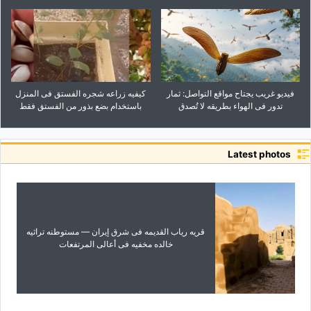
فیدیو غریب یجتاح مواقع التواصل: ثمار
کیفیه زراعه شجره الفستق فی المنزل
تدور فی الهواء بطریقه لا تُصدق
باستخدام بضع بذور من الفستق فقط
Latest photos
قریه ریاب القدیمه فی شرق إیران — مستوطنه تراثیه
خالده مخفیه فی أعالی المرتفعات