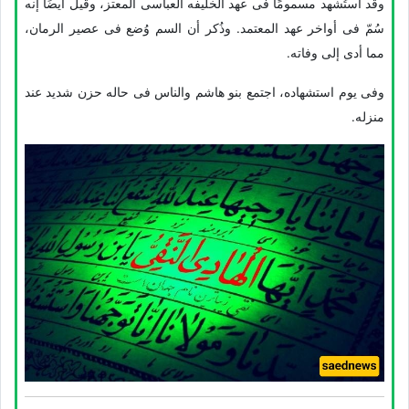
وقد استُشهد مسمومًا فی عهد الخلیفه العباسی المعتز، وقیل أیضًا إنه
سُمّ فی أواخر عهد المعتمد. وذُکر أن السم وُضع فی عصیر الرمان،
مما أدى إلى وفاته.
وفی یوم استشهاده، اجتمع بنو هاشم والناس فی حاله حزن شدید عند
منزله.