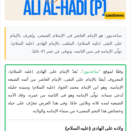
ساعدنیوز: هو الإمام العاشر فی الإسلام الشیعی، ویُعرف بالإمام
علی النقی (علیه السلام)، الملقب بالإمام الهادی (علیه السلام).
تولّى الإمامه فی سن الثامنه، وتوفی عن عمر 41 عامًا.
وفقًا لموقع “
ساعدنیوز
”، یُعدّ الإمام علی الهادی (علیه السلام)،
المعروف أیضًا بالإمام علی النقی، الإمام العاشر من أئمه الشیعه
الإمامیه. وهو ابن الإمام محمد الجواد (علیه السلام) وسیده جلیله
تُدعى سمانه. تولّى الإمامه وهو فی الثامنه من عمره، وقاد الأمه
الشیعیه لمده ثلاثه وثلاثین عامًا. وفی هذا العرض نتعرّف على حیاه
وخصائص هذا النجم المضیء من سماء الإمامه والولایه.
ولاده علی الهادی (علیه السلام)