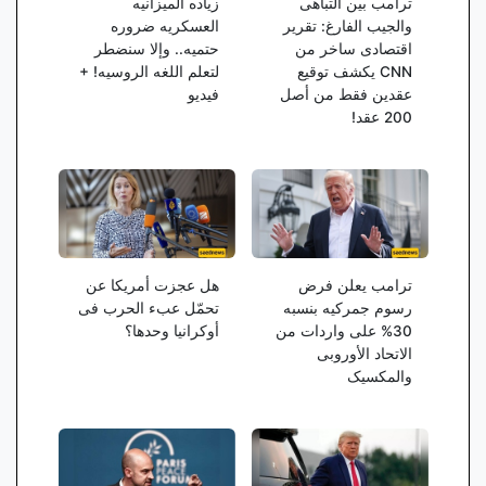
ترامب بین التباهی
زیاده المیزانیه
والجیب الفارغ: تقریر
العسکریه ضروره
اقتصادی ساخر من
حتمیه.. وإلا سنضطر
CNN یکشف توقیع
لتعلم اللغه الروسیه! +
عقدین فقط من أصل
فیدیو
200 عقد!
ترامب یعلن فرض
هل عجزت أمریکا عن
رسوم جمرکیه بنسبه
تحمّل عبء الحرب فی
30% على واردات من
أوکرانیا وحدها؟
الاتحاد الأوروبی
والمکسیک