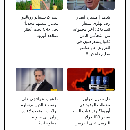
شاهد | مسیره أنصار
اسم کریستیانو رونالدو
رضا بهلوی بشعار
یتصدر المشهد مجدداً؛
السافاک؛ آخر مجموعه
نجل CR7 تحت أنظار
من المُعذِّبین الذین
عمالقه أوروبا
کانوا یستعرضون فی
العروض هم عناصر
تنظیم داعش!!!
هل تطول طوابیر
ما هو رد عراقجی على
محطات الوقود فی
الوسطاء الذین ترسلهم
أوروبا؟ / تداعیات النفط
الولایات المتحده لإعاده
بسعر 100 دولار
إیران إلى طاوله
للبرمیل على الغربیین
المفاوضات؟