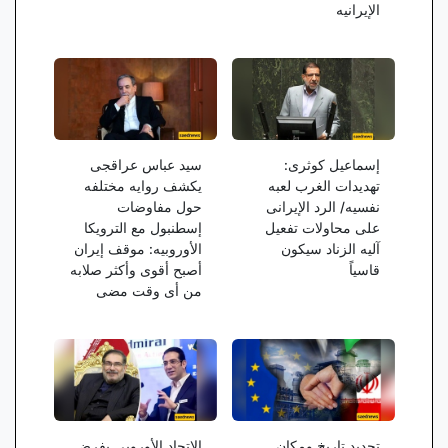
الإیرانیه
إسماعیل کوثری:
سید عباس عراقجی
تهدیدات الغرب لعبه
یکشف روایه مختلفه
نفسیه/ الرد الإیرانی
حول مفاوضات
على محاولات تفعیل
إسطنبول مع الترویکا
آلیه الزناد سیکون
الأوروبیه: موقف إیران
قاسیاً
أصبح أقوى وأکثر صلابه
من أی وقت مضى
تحدید تاریخ ومکان
الاتحاد الأوروبی یفرض