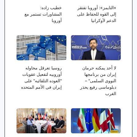
«التایمز»: أوروبا تفتقر
خطیب‌ زاده:
إلى القوه للحفاظ على
المشاورات تستمر مع
الدعم لأوکرانیا
أوروبا
لا أحد یمکنه حرمان
روسیا تعرقل محاوله
إیران من برنامجها
أوروبیه لتفعیل عقوبات
النووی السلمی" –
"العوده التلقائیه" على
دبلوماسی رفیع یحذر
إیران فی الأمم المتحده
الغرب