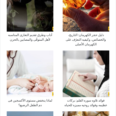
دلیل حجر الکهرمان: التاریخ،
آداب وطرق تقدیم التعازی المناسبه
والخصائص، وکیفیه التعرّف على
لأهل المتوفّى والمصابین بالحزن
الکهرمان الأصلی
فوائد تلاوه سوره القلم: برکات
لماذا ینخفض مستوى الأکسجین فی
عظیمه وفوائد روحیه ممیزه للحیاه
دم الطفل الرضیع؟