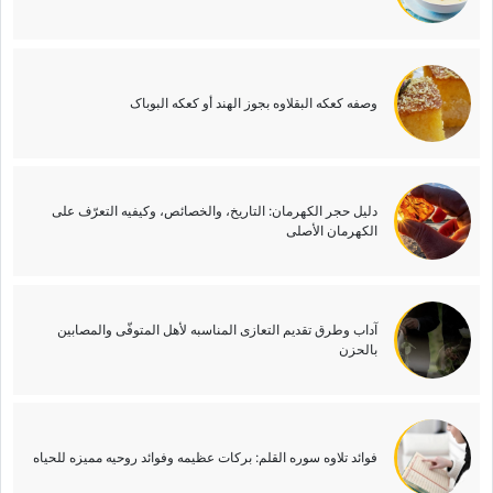
وصفه کعکه البقلاوه بجوز الهند أو کعکه البوباک
دلیل حجر الکهرمان: التاریخ، والخصائص، وکیفیه التعرّف على
الکهرمان الأصلی
آداب وطرق تقدیم التعازی المناسبه لأهل المتوفّى والمصابین
بالحزن
فوائد تلاوه سوره القلم: برکات عظیمه وفوائد روحیه ممیزه للحیاه