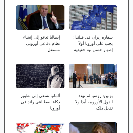
سفاره إیران فی فنلندا:
إیطالیا تدعو إلى إنشاء
یجب على أوروبا أولاً
نظام دفاعی أوروبی
إظهار حسن نیه حقیقیه
مستقل
بوتین: روسیا لم تهدد
ألمانیا تسعى إلى تطویر
الدول الأوروبیه أبدا ولا
ذکاء اصطناعی رائد فی
تفعل ذلک
أوروبا