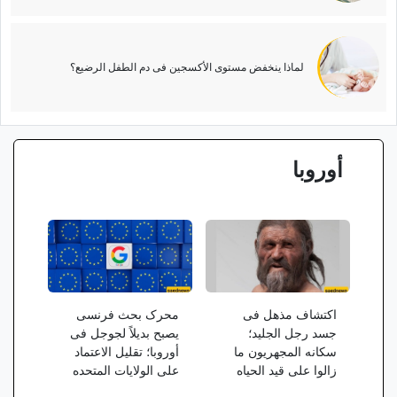
لماذا ینخفض مستوى الأکسجین فی دم الطفل الرضیع؟
أوروبا
اکتشاف مذهل فی
محرک بحث فرنسی
جسد رجل الجلید؛
یصبح بدیلاً لجوجل فی
سکانه المجهریون ما
أوروبا؛ تقلیل الاعتماد
زالوا على قید الحیاه
على الولایات المتحده