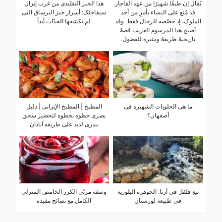
یُقال إن طبقًا شهیرًا من عهد القاجار
هذا الخبز التقلیدی من غرب إیران
قد مُنع على النساء بأمرٍ من أحد
سیفاجئک: أسرار خبز البرساق التی
الملوک، إذ خصّصه للرجال فقط. وقد
لم تکشفها الجدّات أبداً
أصبح هذا المرسوم الغریب قصهً
تاریخیهً طریفهً ومثیره للفضول.
ما هی الحلویات الشهیره فی
المطبخ | المطبخ الإیرانی | دلیل
أصفهان؟
بصری خطوه بخطوه لتحضیر سجق
بندری لذیذ على طریقه آبادان
نبع قلقل فی أزنا: الجوهره البلوریه
وصفه مربّى الکرز الحامض المنزلی
فی طبیعه لورستان
الکامل مع نصائح مفیده