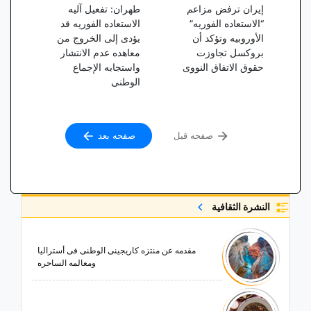
إیران ترفض مزاعم
طهران: تفعیل آلیه
“الاستعاده الفوریه”
الاستعاده الفوریه قد
الأوروبیه وتؤکد أن
یؤدی إلى الخروج من
بروکسل تجاوزت
معاهده عدم الانتشار
حقوق الاتفاق النووی
واستجابه الإجماع
الوطنی
صفحه قبل
صفحه بعد
النشرة الثقافية
مقدمه عن منتزه کاریجینی الوطنی فی أسترالیا
ومعالمه الساحره