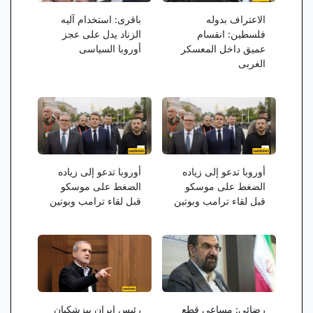
الاعتراف بدوله
باقری: استخدام آلیه
فلسطین: انقسام
الزناد یدل على عجز
عمیق داخل المعسکر
أوروبا السیاسی
الغربی
أوروبا تدعو إلى زیاده
أوروبا تدعو إلى زیاده
الضغط على موسکو
الضغط على موسکو
قبل لقاء ترامب وبوتین
قبل لقاء ترامب وبوتین
رضائی: مساعی قطع
رئیس إیران بیزشکیان