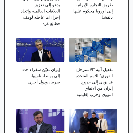
طریق التجاره الإیرانیه
یدعو إلى تعزیز
إلى أوروبا محکوم علیها
العلاقات العالمیه واتخاذ
بالفشل
إجراءات عاجله لوقف
فظائع غزه
تفعیل آلیه "الاسترجاع
إیران تعیّن سفراء جدد
الفوری" للأمم المتحده
إلى بولندا، نامیبیا،
قد یؤدی إلى خروج
صربیا، ودول أخرى
إیران من الاتفاق
النووی وحرب إقلیمیه