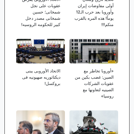
أولى مفاوضات إیران
عقوبات على نجل
وأوروبا بعد حرب الـ12
شمخانی؛ حسین
یوماً! هذه المره بالقرب
شمخانی مصدر دخل
منکم!!!
کبیر للحکومه الروسیه!
«أوروبا تخاطر مع
الاتحاد الأوروبی یبنی
الصین: غضب بکین من
دیکتاتوریه صهیونیه فی
عقوبات الشرکات
بروکسل!
الصینیه لتعاونها مع
روسیا»