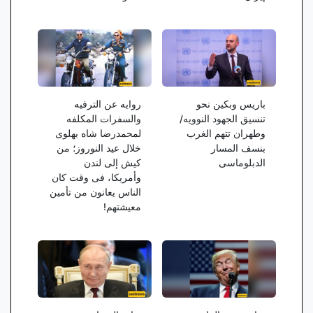
باریس وبکین نحو
روایه عن الترفیه
تنسیق الجهود النوویه/
والسفرات المکلفه
وطهران تتهم الغرب
لمحمدرضا شاه بهلوی
بنسف المسار
خلال عید النوروز؛ من
الدبلوماسی
کیش إلى لندن
وأمریکا، فی وقت کان
الناس یعانون من تأمین
معیشتهم!