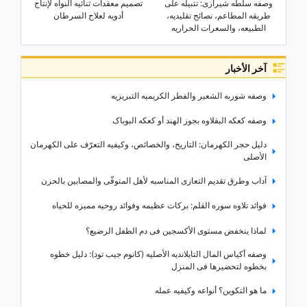
وصفه سلطه شیرازی: تتبیله على
تصمیم معقدات ثنائیه النواه لإنتاج
طریقه المطاعم، نصائح تقلیدیه،
أدویه لعلاج السرطان
الطبیعه، والسعرات الحراریه
آخر الأخبار
وصفه شوربه الشعیر والفطر الکریمیه التبریزیه
وصفه کعکه البقلاوه بجوز الهند أو کعکه البوباک
دلیل حجر الکهرمان: التاریخ، والخصائص، وکیفیه التعرّف على الکهرمان
الأصلی
آداب وطرق تقدیم التعازی المناسبه لأهل المتوفّى والمصابین بالحزن
فوائد تلاوه سوره القلم: برکات عظیمه وفوائد روحیه ممیزه للحیاه
لماذا ینخفض مستوى الأکسجین فی دم الطفل الرضیع؟
وصفه أکیاس المال التایلاندیه الأصلیه (کانوم جیب تود): دلیل خطوه
بخطوه لتحضیرها فی المنزل
ما هو التکوین؟ أنواعه وکیفیه عمله