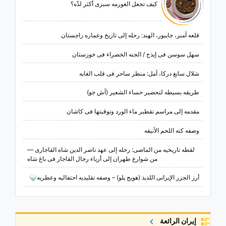
کیف تجعل الغورمه سبزی أکثر لذّه؟
قلعه آمبر، جایبور، الهند: رحله إلى تاریخ وعماره راجستان
سهل سوسن فی إیذج / الجنه الخضراء فی خوزستان
شلال سانغ درکا، آمل: منظر ساحر فی قلب الغابه
طریقه بسیطه لتحضیر حساء الشعیر (آش جو)
مقدمه إلى مراسم تقطیر ماء الورد وتوقیتها فی کاشان
وصفه کته اللحم الأنیقه
لقطه تاریخیه من الماضی: رحله إلى عهد ناصر الدین شاه القاجاری —
من شوارع طهران إلى أزیاء رجال القاجار فی باغ شاه
أرز الجزر الإیرانی اللذیذ (هویج پلو) – وصفه تقلیدیه احتفالیه وعطریه🍚
إيران الرائعة