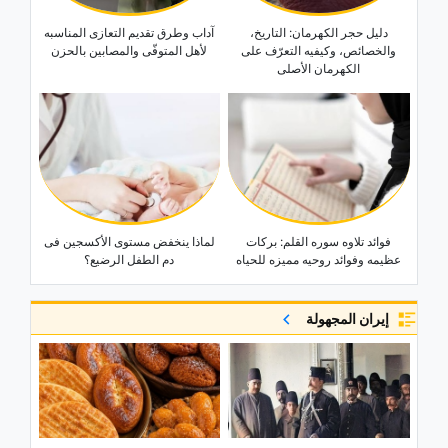
دلیل حجر الکهرمان: التاریخ،
آداب وطرق تقدیم التعازی المناسبه
والخصائص، وکیفیه التعرّف على
لأهل المتوفّى والمصابین بالحزن
الکهرمان الأصلی
فوائد تلاوه سوره القلم: برکات
لماذا ینخفض مستوى الأکسجین فی
عظیمه وفوائد روحیه ممیزه للحیاه
دم الطفل الرضیع؟
إيران المجهولة