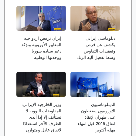
دبلوماسی إیرانی
إیران ترفض ازدواجیه
یکشف عن فرص
المعاییر الأوروبیه وتؤکد
وتعقیدات التفاوض
دعم سیاده سوریا
وسط تفعیل آلیه الزناد
ووحدتها الوطنیه
الدیبلوماسیون
وزیر الخارجیه الإیرانی:
الأوروبیون یضغطون
المفاوضات النوویه لا
على طهران لإنقاذ
تستأنف إلا إذا أبدى
اتفاق 2015 قبل انتهاء
الطرف الآخر استعدادًا
مهله أکتوبر
لاتفاق عادل ومتوازن