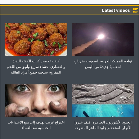
Latest videos
تواجه المملکه العربیه السعودیه ضرباتٍ
کیفیه تحضیر کباب الکفته اللذیذ
انتقامیهً جدیدهً من الیمن
والعصاری: عشاء سریع وأنیق من اللحم
المفروم سیحبه جمیع أفراد العائله
الجنود الآشوریون العباقره: کیف عبروا
اختراع غریب یهدف إلى منع الاعتداءات
الأنهار باستخدام جلود الماعز المنفوخه
الجنسیه ضد النساء