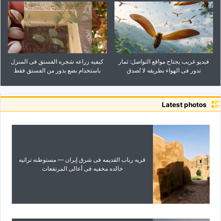
فیدیو غریب یجتاح مواقع التواصل: ثمار
کیفیه زراعه شجره الفستق فی المنزل
تدور فی الهواء بطریقه لا تُصدق
باستخدام بضع بذور من الفستق فقط
Latest photos
قریه ریاب القدیمه فی شرق إیران — مستوطنه تراثیه
خالده مخفیه فی أعالی المرتفعات