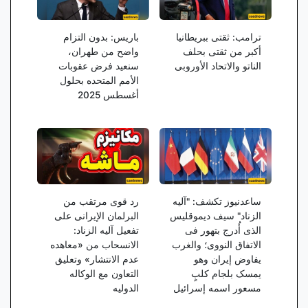
ترامب: ثقتی ببریطانیا
باریس: بدون التزام
أکبر من ثقتی بحلف
واضح من طهران،
الناتو والاتحاد الأوروبی
سنعید فرض عقوبات
الأمم المتحده بحلول
أغسطس 2025
ساعدنیوز تکشف: "آلیه
رد قوی مرتقب من
الزناد" سیف دیموقلیس
البرلمان الإیرانی على
الذی أُدرج بتهور فی
تفعیل آلیه الزناد:
الاتفاق النووی؛ والغرب
الانسحاب من «معاهده
یفاوض إیران وهو
عدم الانتشار» وتعلیق
یمسک بلجام کلبٍ
التعاون مع الوکاله
مسعور اسمه إسرائیل
الدولیه