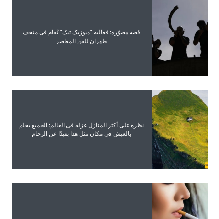
قصه مصوّره: فعالیه “میوزیک تیک” تُقام فی متحف
طهران للفن المعاصر
نظره على أکثر المنازل عزله فی العالم: الجمیع یحلم
بالعیش فی مکان مثل هذا بعیدًا عن الزحام