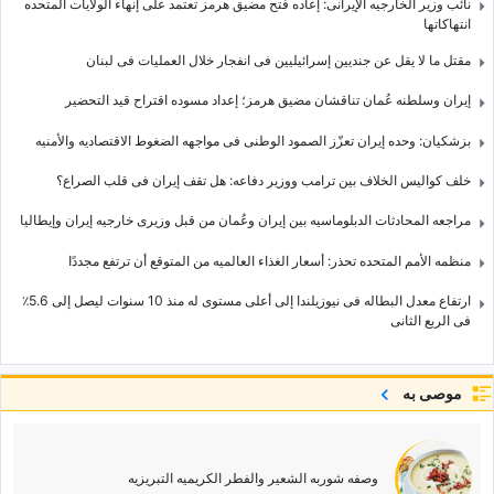
نائب وزیر الخارجیه الإیرانی: إعاده فتح مضیق هرمز تعتمد على إنهاء الولایات المتحده
انتهاکاتها
مقتل ما لا یقل عن جندیین إسرائیلیین فی انفجار خلال العملیات فی لبنان
إیران وسلطنه عُمان تناقشان مضیق هرمز؛ إعداد مسوده اقتراح قید التحضیر
بزشکیان: وحده إیران تعزّز الصمود الوطنی فی مواجهه الضغوط الاقتصادیه والأمنیه
خلف کوالیس الخلاف بین ترامب ووزیر دفاعه: هل تقف إیران فی قلب الصراع؟
مراجعه المحادثات الدبلوماسیه بین إیران وعُمان من قبل وزیری خارجیه إیران وإیطالیا
منظمه الأمم المتحده تحذر: أسعار الغذاء العالمیه من المتوقع أن ترتفع مجددًا
ارتفاع معدل البطاله فی نیوزیلندا إلى أعلى مستوى له منذ 10 سنوات لیصل إلى 5.6٪
فی الربع الثانی
موصى به
وصفه شوربه الشعیر والفطر الکریمیه التبریزیه