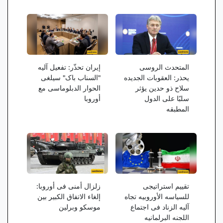
المتحدث الروسی
إیران تحذّر: تفعیل آلیه
یحذر: العقوبات الجدیده
"السناب باک" سیلغی
سلاح ذو حدین یؤثر
الحوار الدبلوماسی مع
سلبًا على الدول
أوروبا
المطبقه
تقییم استراتیجی
زلزال أمنی فی أوروبا:
للسیاسه الأوروبیه تجاه
إلغاء الاتفاق الکبیر بین
آلیه الزناد فی اجتماع
موسکو وبرلین
اللجنه البرلمانیه