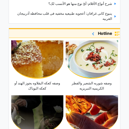
شرح أنواع الأقلام: أیّ نوع منها هو الأنسب لک؟
ینبوع کانی غرافان: أعجوبه طبیعیه مخفیه فی قلب محافظه أذربیجان
الغربیه
هل تختلف التارتات عن الفطائر؟ فهم الفرق بین هاتین الحلویین اللذیذتین
Hotline
استکشاف جمال بحیره زیورخ فی سویسرا
الدلیل الکامل لاستکشاف جزیره روتنست، أسترالیا
جزیره میاجیما: أروع وجهه سیاحیه فی الیابان وأکثرها إبهارًا
أفضل هاتف ذکی لتسجیل الفیدیو: أی هاتف یقدم أفضل أداء للکامیرا؟
وصفه شوربه الشعیر والفطر
وصفه کعکه البقلاوه بجوز الهند أو
الکریمیه التبریزیه
کعکه البوباک