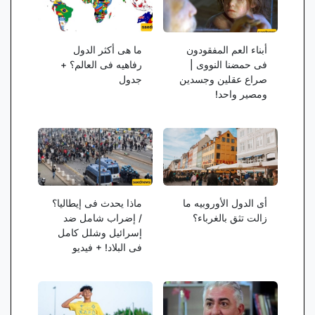
أبناء العم المفقودون
ما هی أکثر الدول
فی حمضنا النووی |
رفاهیه فی العالم؟ +
صراع عقلین وجسدین
جدول
ومصیر واحد!
أی الدول الأوروبیه ما
ماذا یحدث فی إیطالیا؟
زالت تثق بالغرباء؟
/ إضراب شامل ضد
إسرائیل وشلل کامل
فی البلاد! + فیدیو