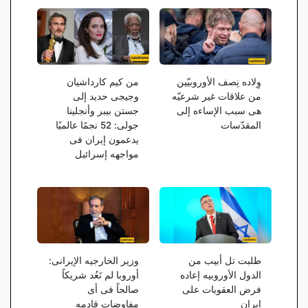
وِلاده نِصف الأوروبیّین
من کیم کارداشیان
من علاقات غیر شرعیّه
وجیجی حدید إلى
هی سبب الإساءه إلى
جستن بیبر وأنجلینا
المقدّسات
جولی: 52 نجمًا عالمیًا
یدعمون إیران فی
مواجهه إسرائیل
طلبت تل أبیب من
وزیر الخارجیه الإیرانی:
الدول الأوروبیه إعاده
أوروبا لم تَعُد شریکاً
فرض العقوبات على
صالحاً فی أی
إیران
مفاوضات قادمه