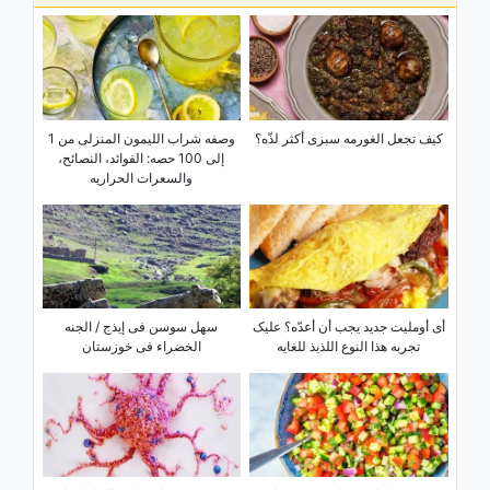
کیف تجعل الغورمه سبزی أکثر لذّه؟
وصفه شراب اللیمون المنزلی من 1
إلى 100 حصه: الفوائد، النصائح،
والسعرات الحراریه
أی أوملیت جدید یجب أن أعدّه؟ علیک
سهل سوسن فی إیذج / الجنه
تجربه هذا النوع اللذیذ للغایه
الخضراء فی خوزستان