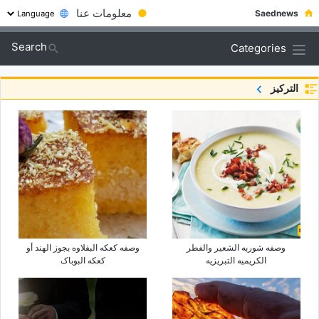
●
معلومات عنا
Saednews
Search
Categories
التركيز
وصفه شوربه الشعیر والفطر
وصفه کعکه البقلاوه بجوز الهند أو
الکریمیه التبریزیه
کعکه البوباک