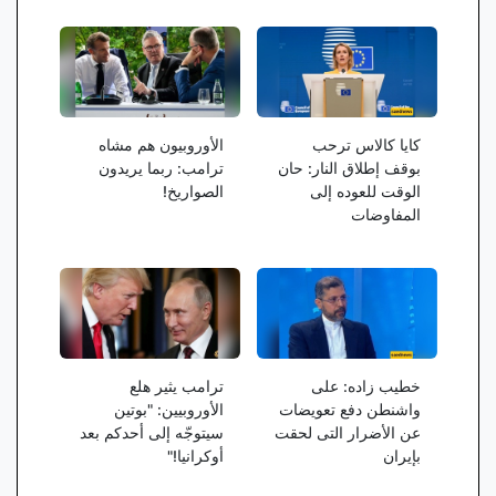
کایا کالاس ترحب
الأوروبیون هم مشاه
بوقف إطلاق النار: حان
ترامب: ربما یریدون
الوقت للعوده إلى
الصواریخ!
المفاوضات
خطیب زاده: على
ترامب یثیر هلع
واشنطن دفع تعویضات
الأوروبیین: "بوتین
عن الأضرار التی لحقت
سیتوجّه إلى أحدکم بعد
بإیران
أوکرانیا!"