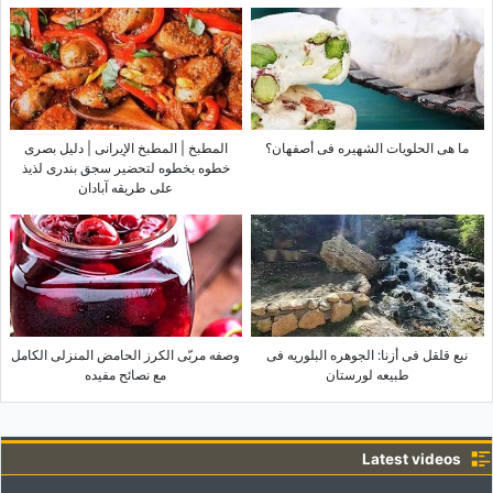
ما هی الحلویات الشهیره فی أصفهان؟
المطبخ | المطبخ الإیرانی | دلیل بصری
خطوه بخطوه لتحضیر سجق بندری لذیذ
على طریقه آبادان
نبع قلقل فی أزنا: الجوهره البلوریه فی
وصفه مربّى الکرز الحامض المنزلی الکامل
طبیعه لورستان
مع نصائح مفیده
Latest videos