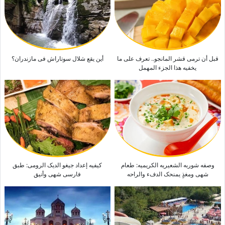
هذا الاتفاق المثیر للجدل؟
لماذا یرید بعض الناس أن یظلّ تهدید الحرب معلّقًا فوق إیران؟
کیفیه إعداد شوربه الطماطم والجبن: طبق دافئ ومغذٍ کمقبلات
قبل أن ترمی قشر المانجو.. تعرف على ما
أین یقع شلال سوتاراش فی مازندران؟
یخفیه هذا الجزء المهمل
وصفه شوربه الشعیریه الکریمیه: طعام
کیفیه إعداد جیغو الدیک الرومی: طبق
شهی ومغذٍ یمنحک الدفء والراحه
فارسی شهی وأنیق