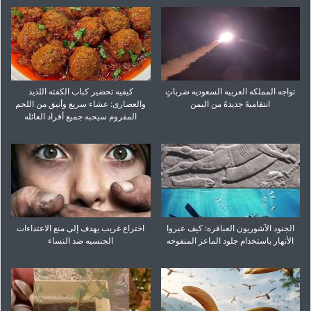
تواجه المملکه العربیه السعودیه ضرباتٍ
کیفیه تحضیر کباب الکفته اللذیذ
انتقامیهً جدیدهً من الیمن
والعصاری: عشاء سریع وأنیق من اللحم
المفروم سیحبه جمیع أفراد العائله
الجنود الآشوریون العباقره: کیف عبروا
اختراع غریب یهدف إلى منع الاعتداءات
الأنهار باستخدام جلود الماعز المنفوخه
الجنسیه ضد النساء