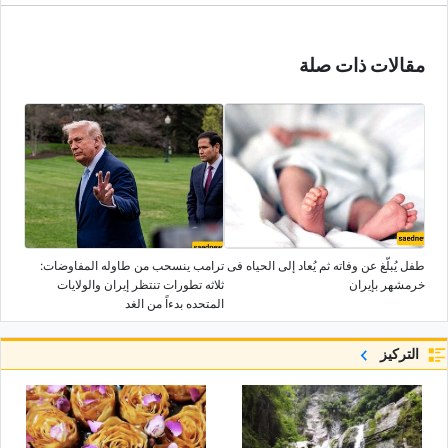
مقالات ذات صلة
طفل یُبلَّغ عن وفاته ثم یُعاد إلى الحیاه فی
ترامب ینسحب من طاوله المفاوضات:
خرمشهر بإیران
ثلاثه تطورات تنتظر إیران والولایات
المتحده بدءاً من الغد
التركيز