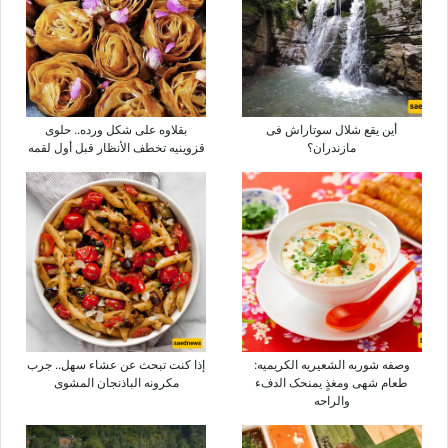
أین یقع شلال سوتاراش فی
بقلاوه على شکل ورده.. حلوى
مازندران؟
قزوینیه تخطف الأنظار قبل أول لقمه
وصفه شوربه الشعیریه الکریمیه:
إذا کنت تبحث عن عشاء سهل.. جرب
طعام شهی ومغذٍ یمنحک الدفء
مکرونه الباذنجان المشوی
والراحه