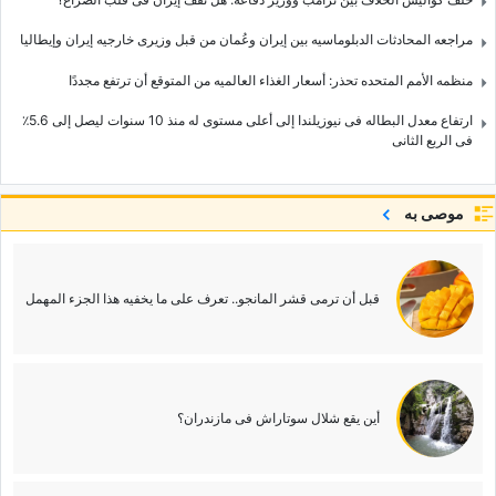
مراجعه المحادثات الدبلوماسیه بین إیران وعُمان من قبل وزیری خارجیه إیران وإیطالیا
منظمه الأمم المتحده تحذر: أسعار الغذاء العالمیه من المتوقع أن ترتفع مجددًا
ارتفاع معدل البطاله فی نیوزیلندا إلى أعلى مستوى له منذ 10 سنوات لیصل إلى 5.6٪
فی الربع الثانی
موصى به
قبل أن ترمی قشر المانجو.. تعرف على ما یخفیه هذا الجزء المهمل
أین یقع شلال سوتاراش فی مازندران؟