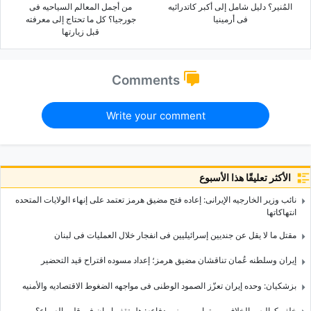
المُنیر؟ دلیل شامل إلى أکبر کاتدرائیه
من أجمل المعالم السیاحیه فی
فی أرمینیا
جورجیا؟ کل ما تحتاج إلى معرفته
قبل زیارتها
Comments
Write your comment
الأكثر تعليقًا هذا الأسبوع
نائب وزیر الخارجیه الإیرانی: إعاده فتح مضیق هرمز تعتمد على إنهاء الولایات المتحده
انتهاکاتها
مقتل ما لا یقل عن جندیین إسرائیلیین فی انفجار خلال العملیات فی لبنان
إیران وسلطنه عُمان تناقشان مضیق هرمز؛ إعداد مسوده اقتراح قید التحضیر
بزشکیان: وحده إیران تعزّز الصمود الوطنی فی مواجهه الضغوط الاقتصادیه والأمنیه
خلف کوالیس الخلاف بین ترامب ووزیر دفاعه: هل تقف إیران فی قلب الصراع؟