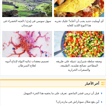
أی أوملیت جدید یجب أن أعدّه؟ علیک تجربه
سهل سوسن فی إیذج / الجنه الخضراء فی
هذا النوع اللذیذ للغایه
خوزستان
وصفه سلطه شیرازی: تتبیله على طریقه
تصمیم معقدات ثنائیه النواه لإنتاج أدویه
المطاعم، نصائح تقلیدیه، الطبیعه،
لعلاج السرطان
والسعرات الحراریه
آخر الأخبار
قبل أن ترمی قشر المانجو.. تعرف على ما یخفیه هذا الجزء المهمل
أین یقع شلال سوتاراش فی مازندران؟