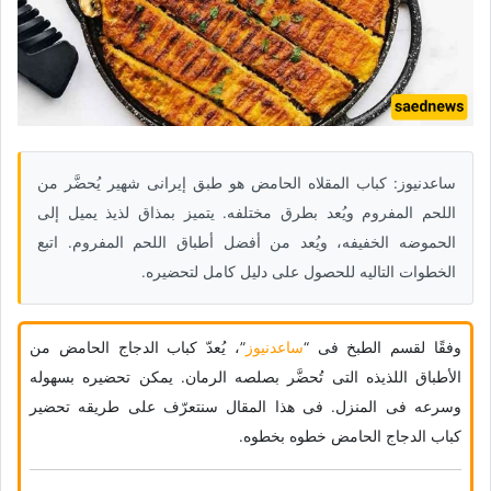
ساعدنیوز: کباب المقلاه الحامض هو طبق إیرانی شهیر یُحضَّر من
اللحم المفروم ویُعد بطرق مختلفه. یتمیز بمذاق لذیذ یمیل إلى
الحموضه الخفیفه، ویُعد من أفضل أطباق اللحم المفروم. اتبع
الخطوات التالیه للحصول على دلیل کامل لتحضیره.
وفقًا لقسم الطبخ فی “
ساعدنیوز
”، یُعدّ کباب الدجاج الحامض من
الأطباق اللذیذه التی تُحضَّر بصلصه الرمان. یمکن تحضیره بسهوله
وسرعه فی المنزل. فی هذا المقال سنتعرّف على طریقه تحضیر
کباب الدجاج الحامض خطوه بخطوه.