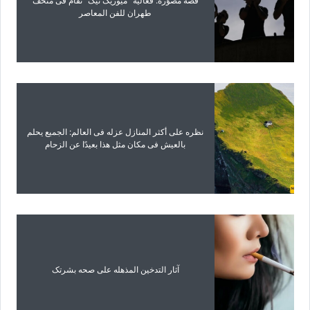
قصه مصوّره: فعالیه “میوزیک تیک” تُقام فی متحف
طهران للفن المعاصر
نظره على أکثر المنازل عزله فی العالم: الجمیع یحلم
بالعیش فی مکان مثل هذا بعیدًا عن الزحام
آثار التدخین المذهله على صحه بشرتک