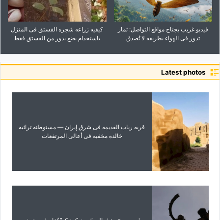
فیدیو غریب یجتاح مواقع التواصل: ثمار
کیفیه زراعه شجره الفستق فی المنزل
تدور فی الهواء بطریقه لا تُصدق
باستخدام بضع بذور من الفستق فقط
Latest photos
قریه ریاب القدیمه فی شرق إیران — مستوطنه تراثیه
خالده مخفیه فی أعالی المرتفعات