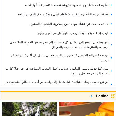
بقلاوه على شکل ورده.. حلوى قزوینیه تخطف الأنظار قبل أول لقمه
وصفه شوربه الشعیریه الکریمیه: طعام شهی ومغذٍ یمنحک الدفء والراحه
إذا کنت تبحث عن عشاء سهل.. جرب مکرونه الباذنجان المشوی
کیفیه إعداد جیغو الدیک الرومی: طبق فارسی شهی وأنیق
اقرأ هذا قبل السفر إلى یریفان: کل ما تحتاج إلى معرفته عن الحدیقه المائیه فی
یریفان، والمنزلقات المائیه المثیره، والمرافق
أین تقع کاتدرائیه القدیس غریغوریوس المُنیر؟ دلیل شامل إلى أکبر کاتدرائیه فی
أرمینیا
لماذا تُعدّ حدیقه باتومی النباتیه واحدهً من أجمل المعالم السیاحیه فی جورجیا؟ کل ما
تحتاج إلى معرفته قبل زیارتها
أین تقع حدیقه یریفان النباتیه؟ دلیل شامل إلى واحده من أجمل المعالم الطبیعیه فی
أرمینیا، بما فی ذلک الاتجاهات والمرافق وأفضل وقت للزیاره
تم الکشف عن أکثر امرأه جاذبیه فی العالم
Hotline
التزاوج المتواصل قد یکون سببًا فی موت حیوانات الکوول فی سن مبکره
السعودیه وترکیا وباکستان تشکّل تحالفًا جدیدًا: هل ینبغی لإیران أن تشعر بالقلق إزاء