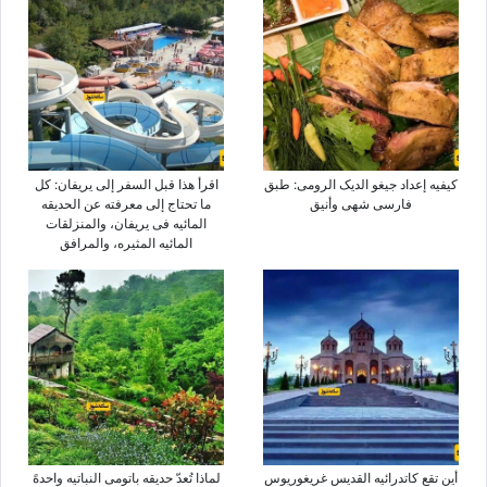
کیفیه إعداد جیغو الدیک الرومی: طبق
اقرأ هذا قبل السفر إلى یریفان: کل
فارسی شهی وأنیق
ما تحتاج إلى معرفته عن الحدیقه
المائیه فی یریفان، والمنزلقات
المائیه المثیره، والمرافق
أین تقع کاتدرائیه القدیس غریغوریوس
لماذا تُعدّ حدیقه باتومی النباتیه واحدهً