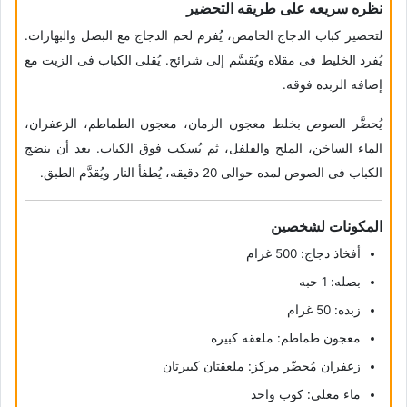
نظره سریعه على طریقه التحضیر
لتحضیر کباب الدجاج الحامض، یُفرم لحم الدجاج مع البصل والبهارات.
یُفرد الخلیط فی مقلاه ویُقسَّم إلى شرائح. یُقلى الکباب فی الزیت مع
إضافه الزبده فوقه.
یُحضَّر الصوص بخلط معجون الرمان، معجون الطماطم، الزعفران،
الماء الساخن، الملح والفلفل، ثم یُسکب فوق الکباب. بعد أن ینضج
الکباب فی الصوص لمده حوالی 20 دقیقه، یُطفأ النار ویُقدَّم الطبق.
المکونات لشخصین
أفخاذ دجاج: 500 غرام
بصله: 1 حبه
زبده: 50 غرام
معجون طماطم: ملعقه کبیره
زعفران مُحضّر مرکز: ملعقتان کبیرتان
ماء مغلی: کوب واحد