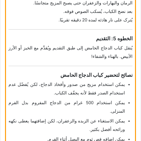
الرمان والبهارات والزعفران حتى یصبح المزیج متجانسًا.
بعد نضج الکباب، یُسکب الصوص فوقه.
یُترک على نار هادئه لمده 20 دقیقه تقریبًا.
الخطوه 5: التقدیم
یُنقل کباب الدجاج الحامض إلى طبق التقدیم ویُقدَّم مع الخبز أو الأرز
الأبیض. بالهناء والشفاء!
نصائح لتحضیر کباب الدجاج الحامض
یمکن استخدام مزیج من صدور وأفخاذ الدجاج، لکن یُفضّل عدم
استخدام الصدر فقط لأنه یجفّف الکباب.
یمکن استخدام 500 غرام من الدجاج المفروم بدل الفرم
المنزلی.
یمکن الاستغناء عن الزبده والزعفران، لکن إضافتهما یعطی نکهه
ورائحه أفضل بکثیر.
یمکن إضافه فص ثوم مع البصل أثناء الفرم.