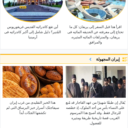
اقرأ هذا قبل السفر إلى یریفان: کل ما
أین تقع کاتدرائیه القدیس غریغوریوس
تحتاج إلى معرفته عن الحدیقه المائیه فی
المُنیر؟ دلیل شامل إلى أکبر کاتدرائیه فی
یریفان، والمنزلقات المائیه المثیره،
أرمینیا
والمرافق
إيران المجهولة
یُقال إن طبقًا شهیرًا من عهد القاجار قد مُنع
هذا الخبز التقلیدی من غرب إیران
على النساء بأمرٍ من أحد الملوک، إذ خصّصه
سیفاجئک: أسرار خبز البرساق التی لم
للرجال فقط. وقد أصبح هذا المرسوم
تکشفها الجدّات أبداً
الغریب قصهً تاریخیهً طریفهً ومثیره
للفضول.