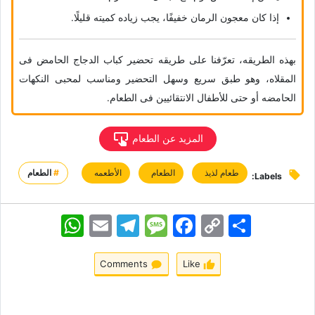
إذا کان معجون الرمان خفیفًا، یجب زیاده کمیته قلیلًا.
بهذه الطریقه، تعرّفنا على طریقه تحضیر کباب الدجاج الحامض فی
المقلاه، وهو طبق سریع وسهل التحضیر ومناسب لمحبی النکهات
الحامضه أو حتى للأطفال الانتقائیین فی الطعام.
المزید عن الطعام
طعام لذیذ
الطعام
الأطعمه
#
الطعام
Labels:
اشتراک
Copy
Facebook
Message
Telegram
Email
WhatsApp
Link
Comments
Like