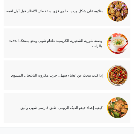
بقلاوه على شکل ورده.. حلوى قزوینیه تخطف الأنظار قبل أول لقمه
وصفه شوربه الشعیریه الکریمیه: طعام شهی ومغذٍ یمنحک الدفء
والراحه
إذا کنت تبحث عن عشاء سهل.. جرب مکرونه الباذنجان المشوی
کیفیه إعداد جیغو الدیک الرومی: طبق فارسی شهی وأنیق