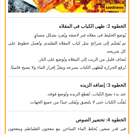
الخطوه 2: طهی الکباب فی المقلاه
یُوضع الخلیط فی مقلاه غیر لاصقه ویُفرد بشکل متساوٍ.
ثم یُقسَّم إلى شرائح مثل کباب المقلاه التقلیدی وتُعمل خطوط على
کل شریحه.
یُضاف قلیل من الزیت إلى المقلاه وتُوضع على النار.
تُرفع الحراره لیُطهى الکباب بسرعه ویقلّ إفراز الماء ولا یصبح قاسیًا.
الخطوه 3: إضافه الزبده
عند بدء نضج الکباب، تُقطع الزبده وتُوضع فوقه.
یُقلّب الکباب حتى لا یلتصق ویُقلى جیدًا من جمیع الجهات.
الخطوه 4: تحضیر الصوص
فی قدر صغیر، یُخلط الماء الساخن مع معجون الطماطم ومعجون