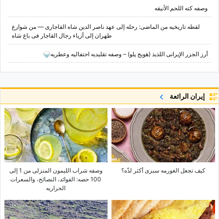
وصفه کته اللحم الأنیقه
لقطه تاریخیه من الماضی: رحله إلى عهد ناصر الدین شاه القاجاری — من شوارع
طهران إلى أزیاء رجال القاجار فی باغ شاه
أرز الجزر الإیرانی اللذیذ (هویج پلو) – وصفه تقلیدیه احتفالیه وعطریه🍚
إيران الرائعة
کیف تجعل الغورمه سبزی أکثر لذّه؟
وصفه شراب اللیمون المنزلی من 1 إلى
100 حصه: الفوائد، النصائح، والسعرات
الحراریه