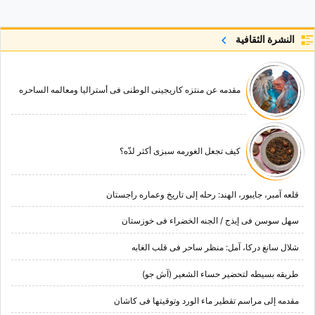
النشرة الثقافية
مقدمه عن منتزه کاریجینی الوطنی فی أسترالیا ومعالمه الساحره
کیف تجعل الغورمه سبزی أکثر لذّه؟
قلعه آمبر، جایبور، الهند: رحله إلى تاریخ وعماره راجستان
سهل سوسن فی إیذج / الجنه الخضراء فی خوزستان
شلال سانغ درکا، آمل: منظر ساحر فی قلب الغابه
طریقه بسیطه لتحضیر حساء الشعیر (آش جو)
مقدمه إلى مراسم تقطیر ماء الورد وتوقیتها فی کاشان