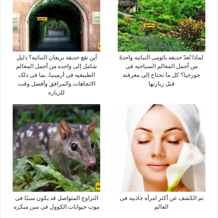
لماذا تُعدّ حدیقه باتومی النباتیه واحدهً
أین تقع حدیقه یریفان النباتیه؟ دلیل
من أجمل المعالم السیاحیه فی
شامل إلى واحده من أجمل المعالم
جورجیا؟ کل ما تحتاج إلى معرفته
الطبیعیه فی أرمینیا، بما فی ذلک
قبل زیارتها
الاتجاهات والمرافق وأفضل وقت
للزیاره
تم الکشف عن أکثر امرأه جاذبیه فی
التزاوج المتواصل قد یکون سببًا فی
العالم
موت حیوانات الکوول فی سن مبکره