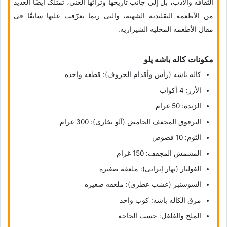
الثقافه والأدب، بل إلى جانب تاریخها وتراثها الغنی، تمتلک أیضًا العدید
من الأطعمه التقلیدیه الشهیه، والتی ربما تعرّفت علیها سابقًا فی
مقال الأطعمه المحلیه الشیرازیه.
مکونات کاله باشه پلو
کاله باشه (رأس وأقدام الخروف): قطعه واحده
الأرز: 4 أکواب
الزبده: 50 غرام
البرقوق المجفف الحامض (آلو بخارى): 300 غرام
الثوم: 10 فصوص
المشمش المجفف: 150 غرام
الغولبار (بهار إیرانی): ملعقه صغیره
السوسنبر (عشب عطری): ملعقه صغیره
مرق الکاله باشه: کوب واحد
الملح والفلفل: حسب الحاجه