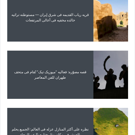
قریه ریاب القدیمه فی شرق إیران — مستوطنه تراثیه
خالده مخفیه فی أعالی المرتفعات
قصه مصوّره: فعالیه “میوزیک تیک” تُقام فی متحف
طهران للفن المعاصر
نظره على أکثر المنازل عزله فی العالم: الجمیع یحلم
بالعیش فی مکان مثل هذا بعیدًا عن الزحام