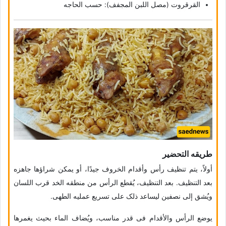
القرقروت (مصل اللبن المجفف): حسب الحاجه
طریقه التحضیر
أولاً، یتم تنظیف رأس وأقدام الخروف جیدًا، أو یمکن شراؤها جاهزه
بعد التنظیف. بعد التنظیف، یُقطع الرأس من منطقه الخد قرب اللسان
ویُشق إلى نصفین لیساعد ذلک على تسریع عملیه الطهی.
یوضع الرأس والأقدام فی قدر مناسب، ویُضاف الماء بحیث یغمرها