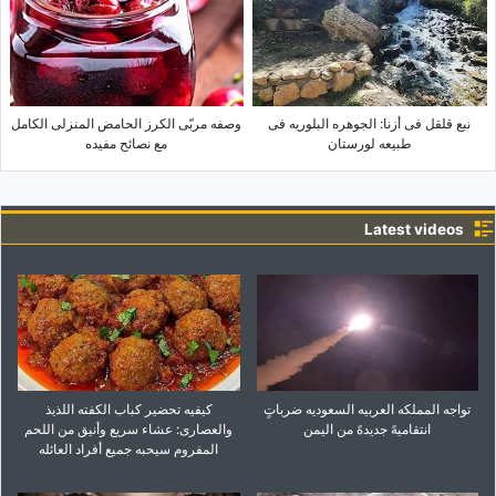
نبع قلقل فی أزنا: الجوهره البلوریه فی
وصفه مربّى الکرز الحامض المنزلی الکامل
طبیعه لورستان
مع نصائح مفیده
Latest videos
تواجه المملکه العربیه السعودیه ضرباتٍ
کیفیه تحضیر کباب الکفته اللذیذ
انتقامیهً جدیدهً من الیمن
والعصاری: عشاء سریع وأنیق من اللحم
المفروم سیحبه جمیع أفراد العائله