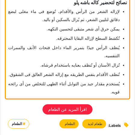
نصائح لتحضیر کاله باشه پلو
لإزاله الشعر من الرأس والأقدام، تُوضع فی ماء مغلی لبضع
دقائق لتلیین الشعر، ثم یُزال بالسکین أو بالید.
یمکن حرق أی شعر متبقی لتحسین النکهه.
تُکشط السطح لإزاله البقایا المحترقه.
یُنظف الرأس جیدًا بتمریر الماء داخل فتحات الأنف والممرات
التنفسیه.
تُزال الأسنان أو تُنظف بعنایه باستخدام فرشاه.
تُنظف الأقدام بنفس الطریقه مع إزاله الشعر العالق فی الشقوق.
یُستخدم مقدار جید من التوابل أثناء الطهی للتخلص من أی رائحه
قویه.
اقرأ المزید عن الطعام
طعام لذیذ
الطعام
#
الطعام
Labels: