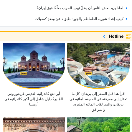
لماذا یرید بعض الناس أن یظلّ تهدید الحرب معلّقًا فوق إیران؟
کیفیه إعداد شوربه الطماطم والجبن: طبق دافئ ومغذٍ کمقبلات
الأجر الروحی العظیم لرعایه المرضى وتمریضهم فی الآخره
Hotline
یقول ترامب إن الحرب مع إیران قد تنتهی قریبًا، ویطلق ادعاءً جدیدًا بشأن السیطره
على مضیق هرمز
بزشکیان بشأن تقسیم الناس إلى «مقرّبین» و«غرباء»: لقد افترضنا أن المتدینین هم
«المقرّبون» وأن الآخرین لیسوا کذلک
وزیر الخارجیه یوجّه رساله قویه إلى الدول المجاوره: لقد حان الوقت لـ…
متحدث باسم وزاره الخارجیه الإیرانیه یرد على تصریحات ترامب بشأن إیران
لماذا یتعجل ترامب بشأن مضیق هرمز؟ المعادله التی قد تمنح إیران الید العلیا
اقرأ هذا قبل السفر إلى یریفان: کل ما
أین تقع کاتدرائیه القدیس غریغوریوس
تحتاج إلى معرفته عن الحدیقه المائیه فی
المُنیر؟ دلیل شامل إلى أکبر کاتدرائیه فی
یریفان، والمنزلقات المائیه المثیره،
أرمینیا
والمرافق