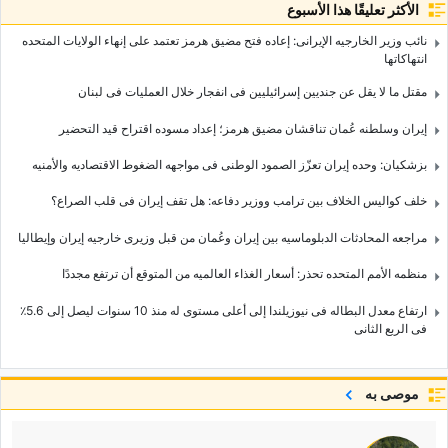
الأكثر تعليقًا هذا الأسبوع
نائب وزیر الخارجیه الإیرانی: إعاده فتح مضیق هرمز تعتمد على إنهاء الولایات المتحده
انتهاکاتها
مقتل ما لا یقل عن جندیین إسرائیلیین فی انفجار خلال العملیات فی لبنان
إیران وسلطنه عُمان تناقشان مضیق هرمز؛ إعداد مسوده اقتراح قید التحضیر
بزشکیان: وحده إیران تعزّز الصمود الوطنی فی مواجهه الضغوط الاقتصادیه والأمنیه
خلف کوالیس الخلاف بین ترامب ووزیر دفاعه: هل تقف إیران فی قلب الصراع؟
مراجعه المحادثات الدبلوماسیه بین إیران وعُمان من قبل وزیری خارجیه إیران وإیطالیا
منظمه الأمم المتحده تحذر: أسعار الغذاء العالمیه من المتوقع أن ترتفع مجددًا
ارتفاع معدل البطاله فی نیوزیلندا إلى أعلى مستوى له منذ 10 سنوات لیصل إلى 5.6٪
فی الربع الثانی
موصى به