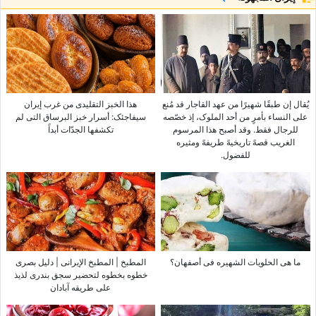
یُقال إن طبقًا شهیرًا من عهد القاجار قد مُنع
هذا الخبز التقلیدی من غرب إیران
على النساء بأمرٍ من أحد الملوک، إذ خصّصه
سیفاجئک: أسرار خبز البرساق التی لم
للرجال فقط. وقد أصبح هذا المرسوم
تکشفها الجدّات أبداً
الغریب قصهً تاریخیهً طریفهً ومثیره
للفضول.
ما هی الحلویات الشهیره فی أصفهان؟
المطبخ | المطبخ الإیرانی | دلیل بصری
خطوه بخطوه لتحضیر سجق بندری لذیذ
على طریقه آبادان