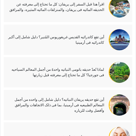
اقرأ هذا قبل السفر إلى یریفان: کل ما تحتاج إلى معرفته عن
الحدیقه المائیه فی یریفان، والمنزلقات المائیه المثیره، والمرافق
أین تقع کاتدرائیه القدیس غریغوریوس المُنیر؟ دلیل شامل إلى أکبر
کاتدرائیه فی أرمینیا
لماذا تُعدّ حدیقه باتومی النباتیه واحدهً من أجمل المعالم السیاحیه
فی جورجیا؟ کل ما تحتاج إلى معرفته قبل زیارتها
أین تقع حدیقه یریفان النباتیه؟ دلیل شامل إلى واحده من أجمل
المعالم الطبیعیه فی أرمینیا، بما فی ذلک الاتجاهات والمرافق
وأفضل وقت للزیاره