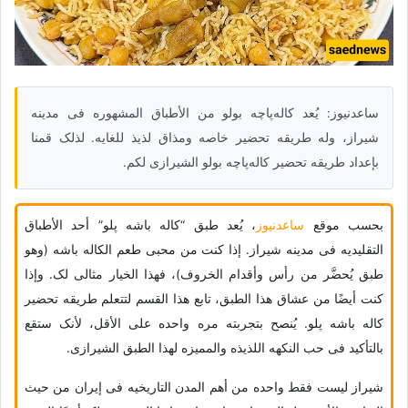
ساعدنیوز: یُعد کاله‌پاچه بولو من الأطباق المشهوره فی مدینه
شیراز، وله طریقه تحضیر خاصه ومذاق لذیذ للغایه. لذلک قمنا
بإعداد طریقه تحضیر کاله‌پاچه بولو الشیرازی لکم.
بحسب موقع
ساعدنیوز
، یُعد طبق “کاله باشه پلو” أحد الأطباق
التقلیدیه فی مدینه شیراز. إذا کنت من محبی طعم الکاله باشه (وهو
طبق یُحضَّر من رأس وأقدام الخروف)، فهذا الخیار مثالی لک. وإذا
کنت أیضًا من عشاق هذا الطبق، تابع هذا القسم لتتعلم طریقه تحضیر
کاله باشه پلو. یُنصح بتجربته مره واحده على الأقل، لأنک ستقع
بالتأکید فی حب النکهه اللذیذه والممیزه لهذا الطبق الشیرازی.
شیراز لیست فقط واحده من أهم المدن التاریخیه فی إیران من حیث