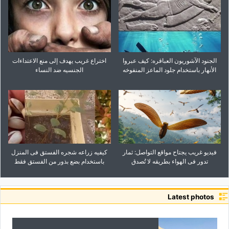
الجنود الآشوریون العباقره: کیف عبروا
اختراع غریب یهدف إلى منع الاعتداءات
الأنهار باستخدام جلود الماعز المنفوخه
الجنسیه ضد النساء
فیدیو غریب یجتاح مواقع التواصل: ثمار
کیفیه زراعه شجره الفستق فی المنزل
تدور فی الهواء بطریقه لا تُصدق
باستخدام بضع بذور من الفستق فقط
Latest photos