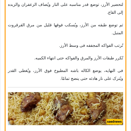
لتحضیر الأرز، توضع قدر مناسبه على النار ویُضاف الزعفران والزبده
إلى القاع.
ثم توضع طبقه من الأرز، ویُسکب فوقها قلیل من مرق القرقروت
المتبل.
تُرتب الفواکه المجففه فی وسط الأرز.
تُکرر طبقات الأرز والمرق والفواکه حتى انتهاء الکمیه.
فی النهایه، یوضع الکاله باشه المطبوخ فوق الأرز، ویُغطى القدر
ویُترک على نار هادئه حتى ینضج تمامًا.