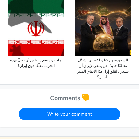
السعودیه وترکیا وباکستان تشکّل
لماذا یرید بعض الناس أن یظلّ تهدید
تحالفًا جدیدًا: هل ینبغی لإیران أن
الحرب معلّقًا فوق إیران؟
تشعر بالقلق إزاء هذا الاتفاق المثیر
للجدل؟
Comments
Write your comment