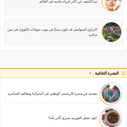
تم الکشف عن أکثر امرأه جاذبیه فی العالم
التزاوج المتواصل قد یکون سببًا فی موت حیوانات الکوول فی سن
مبکره
النشرة الثقافية
مقدمه عن منتزه کاریجینی الوطنی فی أسترالیا ومعالمه الساحره
کیف تجعل الغورمه سبزی أکثر لذّه؟