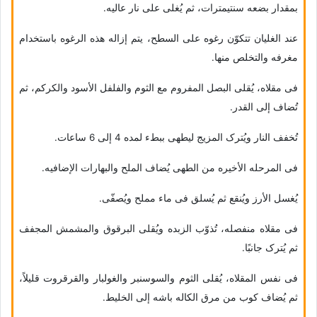
بمقدار بضعه سنتیمترات، ثم یُغلى على نار عالیه.
عند الغلیان تتکوّن رغوه على السطح، یتم إزاله هذه الرغوه باستخدام
مغرفه والتخلص منها.
فی مقلاه، یُقلى البصل المفروم مع الثوم والفلفل الأسود والکرکم، ثم
تُضاف إلى القدر.
تُخفف النار ویُترک المزیج لیطهى ببطء لمده 4 إلى 6 ساعات.
فی المرحله الأخیره من الطهی یُضاف الملح والبهارات الإضافیه.
یُغسل الأرز ویُنقع ثم یُسلق فی ماء مملح ویُصفّى.
فی مقلاه منفصله، تُذوّب الزبده ویُقلى البرقوق والمشمش المجفف
ثم یُترک جانبًا.
فی نفس المقلاه، یُقلى الثوم والسوسنبر والغولبار والقرقروت قلیلاً،
ثم یُضاف کوب من مرق الکاله باشه إلى الخلیط.