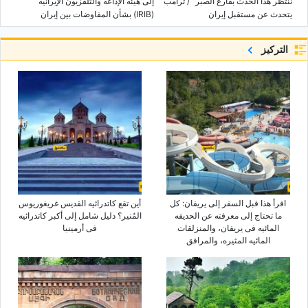
ننتظر هذا الحدث بفارغ الصبر” / ترامب
إلى هیئه الإذاعه والتلفزیون الإیرانیه
یتحدث عن مستقبل إیران
(IRIB) بشأن المفاوضات بین إیران
والولایات المتحده: «هذا عبث بأمن البلاد؛
لا تصبوا الزیت على نار الخلافات!»
التركيز
اقرأ هذا قبل السفر إلى یریفان: کل
أین تقع کاتدرائیه القدیس غریغوریوس
ما تحتاج إلى معرفته عن الحدیقه
المُنیر؟ دلیل شامل إلى أکبر کاتدرائیه
المائیه فی یریفان، والمنزلقات
فی أرمینیا
المائیه المثیره، والمرافق