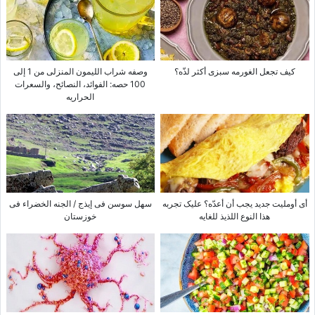
کیف تجعل الغورمه سبزی أکثر لذّه؟
وصفه شراب اللیمون المنزلی من 1 إلى
100 حصه: الفوائد، النصائح، والسعرات
الحراریه
أی أوملیت جدید یجب أن أعدّه؟ علیک تجربه
سهل سوسن فی إیذج / الجنه الخضراء فی
هذا النوع اللذیذ للغایه
خوزستان