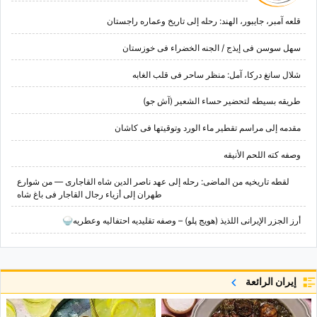
قلعه آمبر، جایبور، الهند: رحله إلى تاریخ وعماره راجستان
سهل سوسن فی إیذج / الجنه الخضراء فی خوزستان
شلال سانغ درکا، آمل: منظر ساحر فی قلب الغابه
طریقه بسیطه لتحضیر حساء الشعیر (آش جو)
مقدمه إلى مراسم تقطیر ماء الورد وتوقیتها فی کاشان
وصفه کته اللحم الأنیقه
لقطه تاریخیه من الماضی: رحله إلى عهد ناصر الدین شاه القاجاری — من شوارع
طهران إلى أزیاء رجال القاجار فی باغ شاه
أرز الجزر الإیرانی اللذیذ (هویج پلو) – وصفه تقلیدیه احتفالیه وعطریه🍚
إيران الرائعة