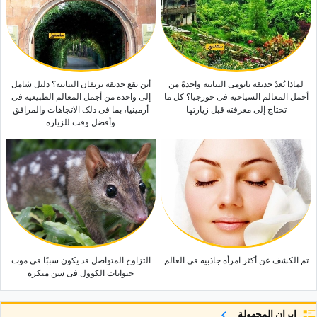
لماذا تُعدّ حدیقه باتومی النباتیه واحدهً من
أین تقع حدیقه یریفان النباتیه؟ دلیل شامل
أجمل المعالم السیاحیه فی جورجیا؟ کل ما
إلى واحده من أجمل المعالم الطبیعیه فی
تحتاج إلى معرفته قبل زیارتها
أرمینیا، بما فی ذلک الاتجاهات والمرافق
وأفضل وقت للزیاره
تم الکشف عن أکثر امرأه جاذبیه فی العالم
التزاوج المتواصل قد یکون سببًا فی موت
حیوانات الکوول فی سن مبکره
إيران المجهولة