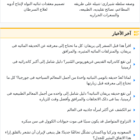
وصفه سلطه شیرازی: تتبیله على طریقه
تصمیم معقدات ثنائیه النواه لإنتاج أدویه
المطاعم، نصائح تقلیدیه، الطبیعه،
لعلاج السرطان
والسعرات الحراریه
آخر الأخبار
اقرأ هذا قبل السفر إلى یریفان: کل ما تحتاج إلى معرفته عن الحدیقه المائیه فی
یریفان، والمنزلقات المائیه المثیره، والمرافق
أین تقع کاتدرائیه القدیس غریغوریوس المُنیر؟ دلیل شامل إلى أکبر کاتدرائیه فی
أرمینیا
لماذا تُعدّ حدیقه باتومی النباتیه واحدهً من أجمل المعالم السیاحیه فی جورجیا؟ کل ما
تحتاج إلى معرفته قبل زیارتها
أین تقع حدیقه یریفان النباتیه؟ دلیل شامل إلى واحده من أجمل المعالم الطبیعیه فی
أرمینیا، بما فی ذلک الاتجاهات والمرافق وأفضل وقت للزیاره
تم الکشف عن أکثر امرأه جاذبیه فی العالم
التزاوج المتواصل قد یکون سببًا فی موت حیوانات الکوول فی سن مبکره
السعودیه وترکیا وباکستان تشکّل تحالفًا جدیدًا: هل ینبغی لإیران أن تشعر بالقلق إزاء
هذا الاتفاق المثیر للجدل؟