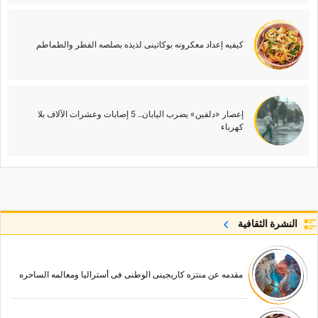
کیفیه إعداد معکرونه بوکاتینی لذیذه بصلصه الفطر والطماطم
إعصار «دلفین» یضرب الیابان.. 5 إصابات وعشرات الآلاف بلا
کهرباء
النشرة الثقافية
مقدمه عن منتزه کاریجینی الوطنی فی أسترالیا ومعالمه الساحره