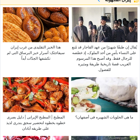
یُقال إن طبقًا شهیرًا من عهد القاجار قد مُنع
هذا الخبز التقلیدی من غرب إیران
على النساء بأمرٍ من أحد الملوک، إذ خصّصه
سیفاجئک: أسرار خبز البرساق التی لم
للرجال فقط. وقد أصبح هذا المرسوم
تکشفها الجدّات أبداً
الغریب قصهً تاریخیهً طریفهً ومثیره
للفضول.
ما هی الحلویات الشهیره فی أصفهان؟
المطبخ | المطبخ الإیرانی | دلیل بصری
خطوه بخطوه لتحضیر سجق بندری لذیذ
على طریقه آبادان