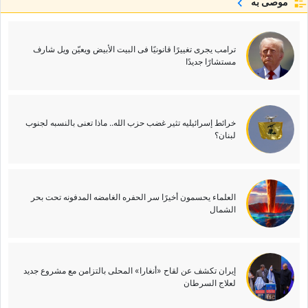
موصى به
ترامب یجری تغییرًا قانونیًا فی البیت الأبیض ویعیّن ویل شارف
مستشارًا جدیدًا
خرائط إسرائیلیه تثیر غضب حزب الله.. ماذا تعنی بالنسبه لجنوب
لبنان؟
العلماء یحسمون أخیرًا سر الحفره الغامضه المدفونه تحت بحر
الشمال
إیران تکشف عن لقاح «أنغارا» المحلی بالتزامن مع مشروع جدید
لعلاج السرطان