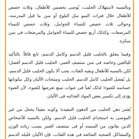
وبالنسبه لاستهلاک الحلیب، یُوصى بحصتین للأطفال، وثلاث حصص
للأطفال خلال فترات النمو مثل البلوغ أو سن ما قبل المدرسه،
وحوالی ثلاث حصص للنساء الحوامل، وثلاث حصص للنساء
المرضعات، وکذلک أربع حصص للنساء الحوامل والمرضعات فی سن
مبکره.
وفیما یتعلق بالحلیب قلیل الدسم وکامل الدسم، تابع قائلاً: بالتأکید
للبالغین وخاصه فی سن منتصف العمر، الحلیب قلیل الدسم أفضل؛
لکن بالنسبه للأطفال وبقیه الفئات، یجب ألا یکون الحلیب قلیل الدسم،
بل یُفضل الحلیب کامل الدسم. الحلیب ومنتجات الألبان وکل مکوناتها
حساسه للضوء؛ لذلک تُعبأ فی عبوات تمنع تعرضها للضوء، لأن الضوء
یؤدی إلى تکسیر بعض المواد الغذائیه فی الألبان.
یُعتبر دهن الحلیب من الدهون المفیده؛ وکونه مفیدًا یجعل من غیر
الموصى به استخدام الحلیب قلیل الدسم. ولکن بالنسبه للأشخاص
الذین یعانون من السمنه أو فی منتصف العمر بسبب زیاده الوزن
والمشاکل الصحیه الشائعه فی هذه الفئات، فإن الألبان قلیله الدسم