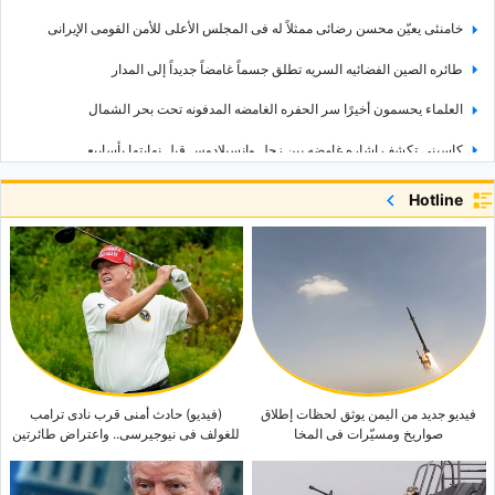
خامنئی یعیّن محسن رضائی ممثلاً له فی المجلس الأعلى للأمن القومی الإیرانی
طائره الصین الفضائیه السریه تطلق جسماً غامضاً جدیداً إلى المدار
العلماء یحسمون أخیرًا سر الحفره الغامضه المدفونه تحت بحر الشمال
کاسینی تکشف إشاره غامضه بین زحل وإنسیلادوس قبل نهایتها بأسابیع
«یدیعوت أحرونوت» تعترف: إسرائیل أصبحت معزوله ومکروهه فی العالم
Hotline
«الانتحار الانتخابی».. انتقادات إسرائیلیه حاده لتحرکات نتنیاهو قبل التصویت
مهله 21 یومًا.. البنتاغون یضغط على شرکات السلاح لتسریع الإنتاج والتسلیم
إیران تکشف عن لقاح «أنغارا» المحلی بالتزامن مع مشروع جدید لعلاج السرطان
فیدیو جدید من الیمن یوثق لحظات إطلاق
(فیدیو) حادث أمنی قرب نادی ترامب
صواریخ ومسیّرات فی المخا
للغولف فی نیوجیرسی.. واعتراض طائرتین