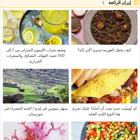
إيران الرائعة
کیف تجعل الغورمه سبزی أکثر لذّه؟
وصفه شراب اللیمون المنزلی من 1 إلى
100 حصه: الفوائد، النصائح، والسعرات
الحراریه
أی أوملیت جدید یجب أن أعدّه؟ علیک تجربه
سهل سوسن فی إیذج / الجنه الخضراء فی
هذا النوع اللذیذ للغایه
خوزستان