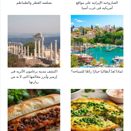
الصاروخیه الإیرانیه على مواقع
بصلصه الفطر والطماطم
أمریکیه فی غرب آسیا
لماذا تُعدّ أنطالیا خیارًا رائعًا للسیاحه؟
اکتشف مدینه برغامون الأثریه فی
إزمیر وأبرز معالمها التی لا بد من
زیارتها