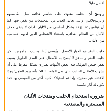
أفضل قلیلاً.
وأوضح أن الحلیب یحتوی على عناصر غذائیه مثل الکالسیوم
والریبوفلافین، والتی یعانی العدید من المجتمعات من نقص فیها. کما
أن فیتامین B2 یُؤخذ بشکل أساسی من الألبان؛ لذلک لا ینبغی حذف
الألبان من النظام الغذائی، باستثناء الأشخاص الذین لدیهم حساسیه
من الألبان.
حلیب البقر هو الخیار الأفضل، ویُوصى أیضًا بحلیب الجاموس، لکن
حلیب الغنم والماعز لا یُنصح به للأطفال على المدى الطویل بسبب
نقص حمض الفولیک فیه. بعض الأمهات یصررن بشکل مفرط على أن
یشرب الأطفال الحلیب حتى بدل الماء، اعتقادًا بأنه یزید الطول؛ وهذا
الاعتقاد غیر صحیح، وإذا تم استهلاک کمیه أکثر من الموصى بها فقد
تکون له آثار عکسیه.
ضروره استخدام الحلیب ومنتجات الألبان
المبستره والمصنعیه