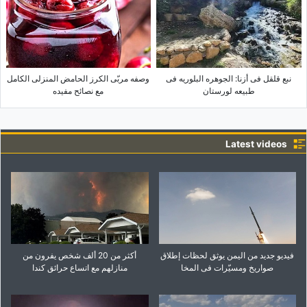
نبع قلقل فی أزنا: الجوهره البلوریه فی
وصفه مربّى الکرز الحامض المنزلی الکامل
طبیعه لورستان
مع نصائح مفیده
Latest videos
فیدیو جدید من الیمن یوثق لحظات إطلاق
أکثر من 20 ألف شخص یفرون من
صواریخ ومسیّرات فی المخا
منازلهم مع اتساع حرائق کندا