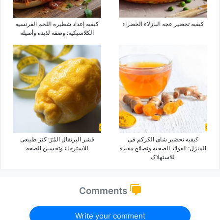
کیفیه تحضیر عجه البازلاء الخضراء
کیفیه إعداد شطیره اللحم الفرنسیه
الکلاسیکیه: وصفه لذیذه وأصیله
کیفیه تحضیر شای الکرکم فی
قشر البرتقال المُرّ: کنز طبیعی
المنزل: الفوائد الصحیه ونصائح مفیده
للاسترخاء وتحسین الصحه
للاستهلاک
Comments
Write your comment