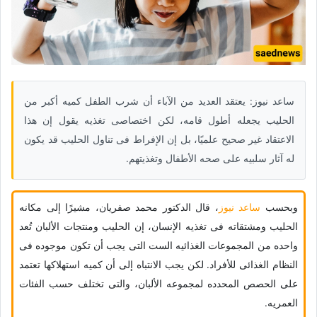
ساعد نیوز: یعتقد العدید من الآباء أن شرب الطفل کمیه أکبر من
الحلیب یجعله أطول قامه، لکن اختصاصی تغذیه یقول إن هذا
الاعتقاد غیر صحیح علمیًا، بل إن الإفراط فی تناول الحلیب قد یکون
له آثار سلبیه على صحه الأطفال وتغذیتهم.
وبحسب
ساعد نیوز
، قال الدکتور محمد صفریان، مشیرًا إلى مکانه
الحلیب ومشتقاته فی تغذیه الإنسان، إن الحلیب ومنتجات الألبان تُعد
واحده من المجموعات الغذائیه الست التی یجب أن تکون موجوده فی
النظام الغذائی للأفراد. لکن یجب الانتباه إلى أن کمیه استهلاکها تعتمد
على الحصص المحدده لمجموعه الألبان، والتی تختلف حسب الفئات
العمریه.