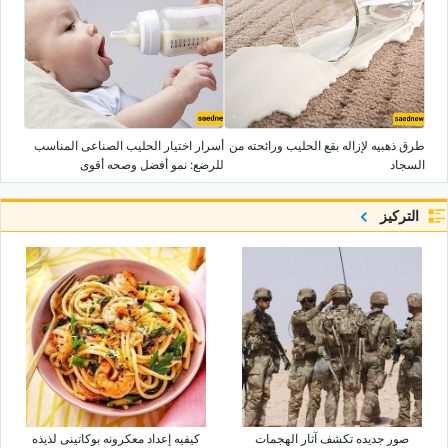
طرق ذهبیه لإزاله بقع الحلیب ورائحته من
أسرار اختیار الحلیب الصناعی المناسب
السجاد
للرضع: نمو أفضل وصحه أقوى
التركيز
صور جدیده تکشف آثار الهجمات
کیفیه إعداد معکرونه بوکاتینی لذیذه