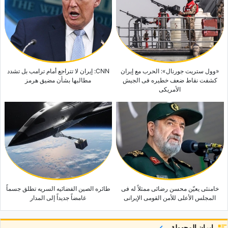
«وول ستریت جورنال»: الحرب مع إیران
CNN: إیران لا تتراجع أمام ترامب بل تشدد
کشفت نقاط ضعف خطیره فی الجیش
مطالبها بشأن مضیق هرمز
الأمریکی
خامنئی یعیّن محسن رضائی ممثلاً له فی
طائره الصین الفضائیه السریه تطلق جسماً
المجلس الأعلى للأمن القومی الإیرانی
غامضاً جدیداً إلى المدار
إيران المجهولة