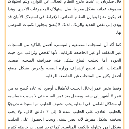
قال صفریان إن عندما یخرج النظام الغذائی عن التوازن ویتم استهلاک
مجموعه غذائیه بشکل مفرط، یقل استهلاک المجموعات الأخرى، وهذا
قد یکون ضارًا بتوازن النظام الغذائی. الإفراط فی استهلاک الألبان قد
یؤدی إلى نقص الحدید والزنک، لذلک لا یُنصح بتجاوز الکمیات الموصى
بها.
کما أکد أن المنتجات المصنعیه والمبستره أفضل بالتأکید من المنتجات
غیر المغلفه أو غیر الخاضعه للرقابه، لأنها تُفحص وتُراقب من حیث
الجوده. أما الحلیب المباع بشکل فله، فمراقبته الصحیه أصعب.
المنتجات التی تخضع لإشراف وزاره الصحه وتُعرض بشکل مصنع
أفضل بکثیر من المنتجات غیر الخاضعه للرقابه.
وفیما یخص عمر إدخال الحلیب للأطفال، أوضح أنه عاده یُنصح به من
عمر 8 أشهر إلى سنه، ویفضل بعد عمر السنه حتى لا یسبب حساسیه
أو مشاکل للطفل. فی البدایه یجب تخفیف الحلیب ثم استبداله تدریجیًا
بالحلیب العادی. غلی الحلیب لمده 5 إلى 7 دقائق کافٍ، ولا یجب
تسخینه بشکل مفرط لأنه یضر ببنیته. ویجب الحصول على الحلیب
بشکل آمن وتناوله بالکمیه المناسبه. کما توجد تصورات خاطئه کثیره