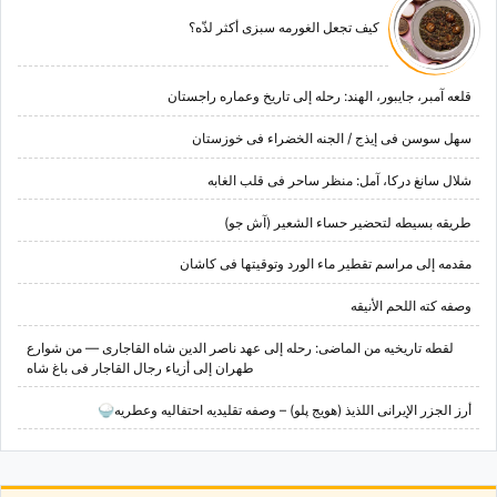
کیف تجعل الغورمه سبزی أکثر لذّه؟
قلعه آمبر، جایبور، الهند: رحله إلى تاریخ وعماره راجستان
سهل سوسن فی إیذج / الجنه الخضراء فی خوزستان
شلال سانغ درکا، آمل: منظر ساحر فی قلب الغابه
طریقه بسیطه لتحضیر حساء الشعیر (آش جو)
مقدمه إلى مراسم تقطیر ماء الورد وتوقیتها فی کاشان
وصفه کته اللحم الأنیقه
لقطه تاریخیه من الماضی: رحله إلى عهد ناصر الدین شاه القاجاری — من شوارع
طهران إلى أزیاء رجال القاجار فی باغ شاه
أرز الجزر الإیرانی اللذیذ (هویج پلو) – وصفه تقلیدیه احتفالیه وعطریه🍚