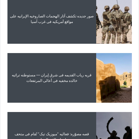
صور جدیده تکشف آثار الهجمات الصاروخیه الإیرانیه على
مواقع أمریکیه فی غرب آسیا
قریه ریاب القدیمه فی شرق إیران — مستوطنه تراثیه
خالده مخفیه فی أعالی المرتفعات
قصه مصوّره: فعالیه “میوزیک تیک” تُقام فی متحف