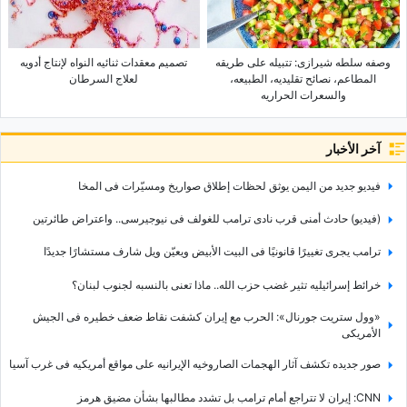
وصفه سلطه شیرازی: تتبیله على طریقه
تصمیم معقدات ثنائیه النواه لإنتاج أدویه
المطاعم، نصائح تقلیدیه، الطبیعه،
لعلاج السرطان
والسعرات الحراریه
آخر الأخبار
فیدیو جدید من الیمن یوثق لحظات إطلاق صواریخ ومسیّرات فی المخا
(فیدیو) حادث أمنی قرب نادی ترامب للغولف فی نیوجیرسی.. واعتراض طائرتین
ترامب یجری تغییرًا قانونیًا فی البیت الأبیض ویعیّن ویل شارف مستشارًا جدیدًا
خرائط إسرائیلیه تثیر غضب حزب الله.. ماذا تعنی بالنسبه لجنوب لبنان؟
«وول ستریت جورنال»: الحرب مع إیران کشفت نقاط ضعف خطیره فی الجیش
الأمریکی
صور جدیده تکشف آثار الهجمات الصاروخیه الإیرانیه على مواقع أمریکیه فی غرب آسیا
CNN: إیران لا تتراجع أمام ترامب بل تشدد مطالبها بشأن مضیق هرمز