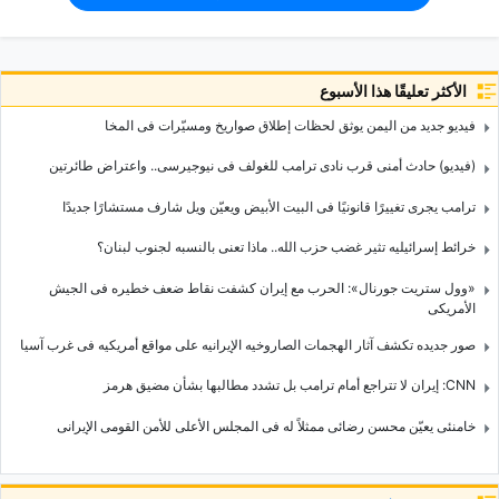
الأكثر تعليقًا هذا الأسبوع
فیدیو جدید من الیمن یوثق لحظات إطلاق صواریخ ومسیّرات فی المخا
(فیدیو) حادث أمنی قرب نادی ترامب للغولف فی نیوجیرسی.. واعتراض طائرتین
ترامب یجری تغییرًا قانونیًا فی البیت الأبیض ویعیّن ویل شارف مستشارًا جدیدًا
خرائط إسرائیلیه تثیر غضب حزب الله.. ماذا تعنی بالنسبه لجنوب لبنان؟
«وول ستریت جورنال»: الحرب مع إیران کشفت نقاط ضعف خطیره فی الجیش
الأمریکی
صور جدیده تکشف آثار الهجمات الصاروخیه الإیرانیه على مواقع أمریکیه فی غرب آسیا
CNN: إیران لا تتراجع أمام ترامب بل تشدد مطالبها بشأن مضیق هرمز
خامنئی یعیّن محسن رضائی ممثلاً له فی المجلس الأعلى للأمن القومی الإیرانی