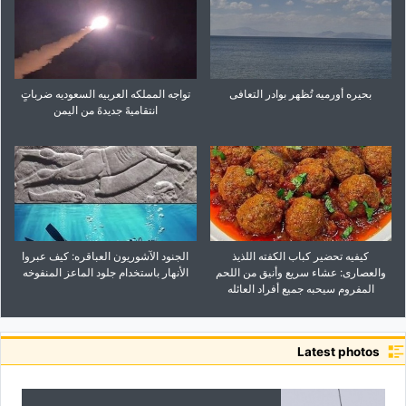
بحیره أورمیه تُظهر بوادر التعافی
تواجه المملکه العربیه السعودیه ضرباتٍ
انتقامیهً جدیدهً من الیمن
کیفیه تحضیر کباب الکفته اللذیذ
الجنود الآشوریون العباقره: کیف عبروا
والعصاری: عشاء سریع وأنیق من اللحم
الأنهار باستخدام جلود الماعز المنفوخه
المفروم سیحبه جمیع أفراد العائله
Latest photos