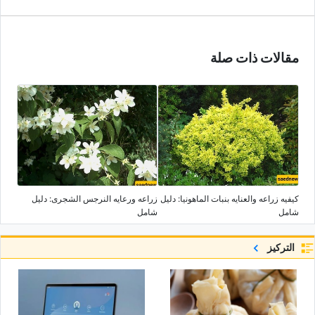
مقالات ذات صلة
کیفیه زراعه والعنایه بنبات الماهونیا: دلیل
زراعه ورعایه النرجس الشجری: دلیل
شامل
شامل
التركيز