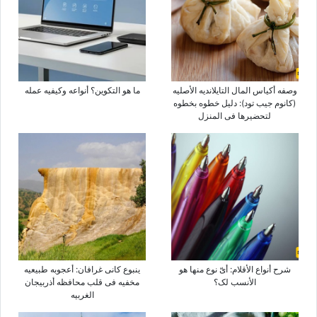
وصفه أکیاس المال التایلاندیه الأصلیه
ما هو التکوین؟ أنواعه وکیفیه عمله
(کانوم جیب تود): دلیل خطوه بخطوه
لتحضیرها فی المنزل
شرح أنواع الأقلام: أیّ نوع منها هو
ینبوع کانی غرافان: أعجوبه طبیعیه
الأنسب لک؟
مخفیه فی قلب محافظه أذربیجان
الغربیه