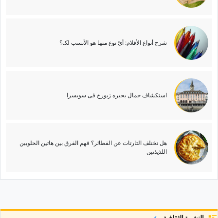
شرح أنواع الأقلام: أیّ نوع منها هو الأنسب لک؟
استکشاف جمال بحیره زیورخ فی سویسرا
هل تختلف التارتات عن الفطائر؟ فهم الفرق بین هاتین الحلویین
اللذیذتین
النشرة الثقافية