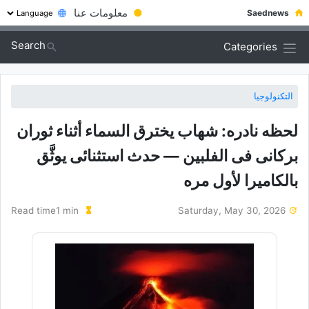
●
معلومات عنا
Saednews
Search
Categories
التكنولوجيا
لحظه نادره: شهاب یخترق السماء أثناء ثوران
برکانی فی الفلبین — حدث استثنائی یوثَّق
بالکامیرا لأول مره
Read time1 min
Saturday, May 30, 2026