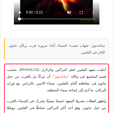
ساعدنیوز: شهاب یضیء السماء أثناء مروره قرب برکان مایون
الثائر فی الفلبین
أعلنت معهد الفلبین لعلم البراکین والزلازل (PHIVOLCS)، بحسب
قسم المجتمع فی وکاله “
ساعدنیوز
”، أن نیزکًا مرّ بالقرب من جبل
مایون فی مقاطعه ألبای بالفلبین، مساء الاثنین، بالتزامن مع ثوران
البرکان، ما أدى إلى إضاءه سماء المنطقه.
وتُظهر لقطات نشرها المعهد جسمًا مضیئًا یتحرک فی السماء بالقرب
من جبل مایون، وهو أحد أکثر البراکین نشاطًا فی الفلبین. ووفقًا