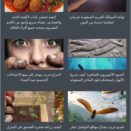
تواجه المملکه العربیه السعودیه ضرباتٍ
کیفیه تحضیر کباب الکفته اللذیذ
انتقامیهً جدیدهً من الیمن
والعصاری: عشاء سریع وأنیق من اللحم
المفروم سیحبه جمیع أفراد العائله
الجنود الآشوریون العباقره: کیف عبروا
اختراع غریب یهدف إلى منع الاعتداءات
الأنهار باستخدام جلود الماعز المنفوخه
الجنسیه ضد النساء
فیدیو غریب یجتاح مواقع التواصل: ثمار
کیفیه زراعه شجره الفستق فی المنزل