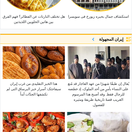
استکشاف جمال بحیره زیورخ فی سویسرا
هل تختلف التارتات عن الفطائر؟ فهم الفرق
بین هاتین الحلویین اللذیذتین
إيران المجهولة
یُقال إن طبقًا شهیرًا من عهد القاجار قد مُنع
هذا الخبز التقلیدی من غرب إیران
على النساء بأمرٍ من أحد الملوک، إذ خصّصه
سیفاجئک: أسرار خبز البرساق التی لم
للرجال فقط. وقد أصبح هذا المرسوم
تکشفها الجدّات أبداً
الغریب قصهً تاریخیهً طریفهً ومثیره
للفضول.