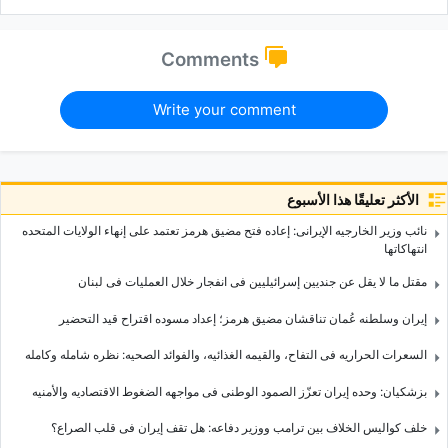
Comments
Write your comment
الأكثر تعليقًا هذا الأسبوع
نائب وزیر الخارجیه الإیرانی: إعاده فتح مضیق هرمز تعتمد على إنهاء الولایات المتحده
انتهاکاتها
مقتل ما لا یقل عن جندیین إسرائیلیین فی انفجار خلال العملیات فی لبنان
إیران وسلطنه عُمان تناقشان مضیق هرمز؛ إعداد مسوده اقتراح قید التحضیر
السعرات الحراریه فی التفاح، والقیمه الغذائیه، والفوائد الصحیه: نظره شامله وکامله
بزشکیان: وحده إیران تعزّز الصمود الوطنی فی مواجهه الضغوط الاقتصادیه والأمنیه
خلف کوالیس الخلاف بین ترامب ووزیر دفاعه: هل تقف إیران فی قلب الصراع؟