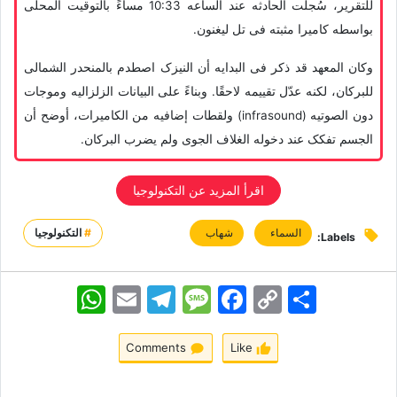
للتقریر، سُجلت الحادثه عند الساعه 10:33 مساءً بالتوقیت المحلی
بواسطه کامیرا مثبته فی تل لیغنون.
وکان المعهد قد ذکر فی البدایه أن النیزک اصطدم بالمنحدر الشمالی
للبرکان، لکنه عدّل تقییمه لاحقًا. وبناءً على البیانات الزلزالیه وموجات
دون الصوتیه (infrasound) ولقطات إضافیه من الکامیرات، أوضح أن
الجسم تفکک عند دخوله الغلاف الجوی ولم یضرب البرکان.
اقرأ المزید عن التکنولوجیا
السماء
شهاب
#
التكنولوجيا
Labels:
اشتراک
Copy
Facebook
Message
Telegram
Email
WhatsApp
Link
Comments
Like