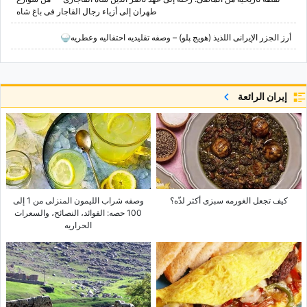
طهران إلى أزیاء رجال القاجار فی باغ شاه
أرز الجزر الإیرانی اللذیذ (هویج پلو) – وصفه تقلیدیه احتفالیه وعطریه🍚
إيران الرائعة
کیف تجعل الغورمه سبزی أکثر لذّه؟
وصفه شراب اللیمون المنزلی من 1 إلى
100 حصه: الفوائد، النصائح، والسعرات
الحراریه