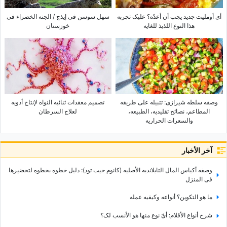
أی أوملیت جدید یجب أن أعدّه؟ علیک تجربه
سهل سوسن فی إیذج / الجنه الخضراء فی
هذا النوع اللذیذ للغایه
خوزستان
وصفه سلطه شیرازی: تتبیله على طریقه
تصمیم معقدات ثنائیه النواه لإنتاج أدویه
المطاعم، نصائح تقلیدیه، الطبیعه،
لعلاج السرطان
والسعرات الحراریه
آخر الأخبار
وصفه أکیاس المال التایلاندیه الأصلیه (کانوم جیب تود): دلیل خطوه بخطوه لتحضیرها
فی المنزل
ما هو التکوین؟ أنواعه وکیفیه عمله
شرح أنواع الأقلام: أیّ نوع منها هو الأنسب لک؟