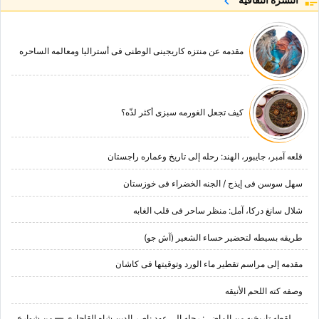
مقدمه عن منتزه کاریجینی الوطنی فی أسترالیا ومعالمه الساحره
کیف تجعل الغورمه سبزی أکثر لذّه؟
قلعه آمبر، جایبور، الهند: رحله إلى تاریخ وعماره راجستان
سهل سوسن فی إیذج / الجنه الخضراء فی خوزستان
شلال سانغ درکا، آمل: منظر ساحر فی قلب الغابه
طریقه بسیطه لتحضیر حساء الشعیر (آش جو)
مقدمه إلى مراسم تقطیر ماء الورد وتوقیتها فی کاشان
وصفه کته اللحم الأنیقه
لقطه تاریخیه من الماضی: رحله إلى عهد ناصر الدین شاه القاجاری — من شوارع