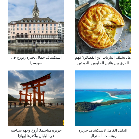
هل تختلف التارتات عن الفطائر؟ فهم
استکشاف جمال بحیره زیورخ فی
الفرق بین هاتین الحلویین اللذیذتین
سویسرا
الدلیل الکامل لاستکشاف جزیره
جزیره میاجیما: أروع وجهه سیاحیه
روتنست، أسترالیا
فی الیابان وأکثرها إبهارًا