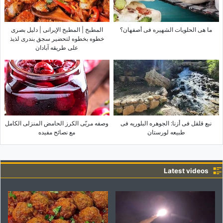
ما هی الحلویات الشهیره فی أصفهان؟
المطبخ | المطبخ الإیرانی | دلیل بصری
خطوه بخطوه لتحضیر سجق بندری لذیذ
على طریقه آبادان
نبع قلقل فی أزنا: الجوهره البلوریه فی
وصفه مربّى الکرز الحامض المنزلی الکامل
طبیعه لورستان
مع نصائح مفیده
Latest videos