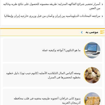
أسرار تحضیر شرائح الفاکهه المنزلیه: طریقه مضمونه للحصول على نتائج طریه وخالیه
من العفن
مراجعه المحادثات الدبلوماسیه بین إیران وعُمان من قبل وزیری خارجیه إیران وإیطالیا
موصى به
ما هو التکوین؟ أنواعه وکیفیه عمله
وصفه أکیاس المال التایلاندیه الأصلیه (کانوم جیب تود): دلیل خطوه
بخطوه لتحضیرها فی المنزل
ینبوع کانی غرافان: أعجوبه طبیعیه مخفیه فی قلب محافظه
أذربیجان الغربیه