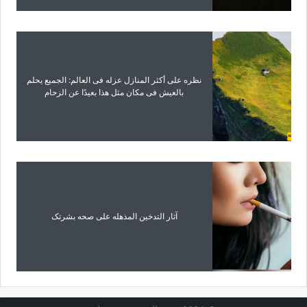
نظره على أکثر المنازل عزله فی العالم: الجمیع یحلم
بالعیش فی مکان مثل هذا بعیدًا عن الزحام
آثار التدخین المذهله على صحه بشرتک