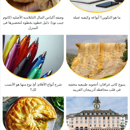
ما هو التکوین؟ أنواعه وکیفیه عمله
وصفه أکیاس المال التایلاندیه الأصلیه (کانوم
جیب تود): دلیل خطوه بخطوه لتحضیرها فی
المنزل
ینبوع کانی غرافان: أعجوبه طبیعیه مخفیه
شرح أنواع الأقلام: أیّ نوع منها هو الأنسب
فی قلب محافظه أذربیجان الغربیه
لک؟