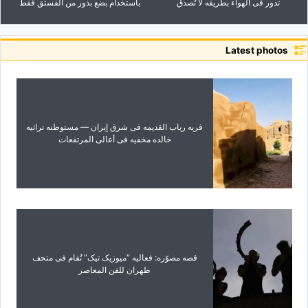
تدور فی الهواء بطریقه لا تُصدق
باستخدام بضع بذور من الفستق فقط
Latest photos
قریه ریاب القدیمه فی شرق إیران — مستوطنه تراثیه
خالده مخفیه فی أعالی المرتفعات
قصه مصوّره: فعالیه “میوزیک تیک” تُقام فی متحف
طهران للفن المعاصر