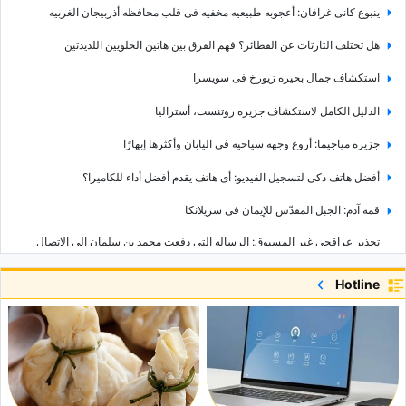
ینبوع کانی غرافان: أعجوبه طبیعیه مخفیه فی قلب محافظه أذربیجان الغربیه
هل تختلف التارتات عن الفطائر؟ فهم الفرق بین هاتین الحلویین اللذیذتین
استکشاف جمال بحیره زیورخ فی سویسرا
الدلیل الکامل لاستکشاف جزیره روتنست، أسترالیا
جزیره میاجیما: أروع وجهه سیاحیه فی الیابان وأکثرها إبهارًا
أفضل هاتف ذکی لتسجیل الفیدیو: أی هاتف یقدم أفضل أداء للکامیرا؟
قمه آدم: الجبل المقدّس للإیمان فی سریلانکا
تحذیر عراقجی غیر المسبوق: الرساله التی دفعت محمد بن سلمان إلى الاتصال
بترامب
Hotline
ارتفاع معدل البطاله فی نیوزیلندا إلى أعلى مستوى له منذ 10 سنوات لیصل إلى 5.6٪
فی الربع الثانی
منظمه الأمم المتحده تحذر: أسعار الغذاء العالمیه من المتوقع أن ترتفع مجددًا
مراجعه المحادثات الدبلوماسیه بین إیران وعُمان من قبل وزیری خارجیه إیران وإیطالیا
خلف کوالیس الخلاف بین ترامب ووزیر دفاعه: هل تقف إیران فی قلب الصراع؟