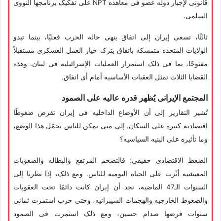
قانونی لإجبار دوله عضو فی معاهده NPT على تفکیک برنامجها النووی
السلمی.
ثالثًا، تسعى إیران إلى اتفاق ینهی حاله الحرب فعلیًا، بینما تبدو
الولایات المتحده متمسکه باتفاق یترک خیار العمل العسکری مستقبلاً
مفتوحًا، بما فی ذلک استمرار العملیات الإسرائیلیه فی لبنان. وهذه
القضایا الثلاث تمثل العقبات الأساسیه أمام أی اتفاق.
المجتمع الإیرانی یُظهر قدره عالیه على الصمود
تُشیر التقاریر إلى أن الأوضاع الداخلیه فی إیران تفرض ضغوطًا
اقتصادیه کبیره على السکان. إلى متى یمکن للناس تحمّل هذا الوضع،
وما تأثیره على البنیه السیاسیه؟
الضغط الاقتصادی حقیقی؛ فالتضخم المرتفع والبطاله والصعوبات
المعیشیه أثّرت على الحیاه الیومیه للناس. ومع ذلک، إذا نظرنا إلى
السنوات الـ47 الماضیه، نجد أن إیران کانت دائمًا تحت العقوبات
والضغوط الخارجیه والهجمات السیبرانیه، وحتى حرب استمرت ثمانی
سنوات فرضها صدام حسین، ومع ذلک استمرت فی الصمود