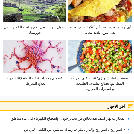
أی أوملیت جدید یجب أن أعدّه؟ علیک تجربه
سهل سوسن فی إیذج / الجنه الخضراء فی
هذا النوع اللذیذ للغایه
خوزستان
وصفه سلطه شیرازی: تتبیله على طریقه
تصمیم معقدات ثنائیه النواه لإنتاج أدویه
المطاعم، نصائح تقلیدیه، الطبیعه،
لعلاج السرطان
والسعرات الحراریه
آخر الأخبار
انفجارات تهز کییف بعد دقائق من تحذیر جوی.. وانقطاع الکهرباء فی عده مناطق
«الصواریخ بالصواریخ والنار بالنار».. رساله مباشره من الکعبی للریاض