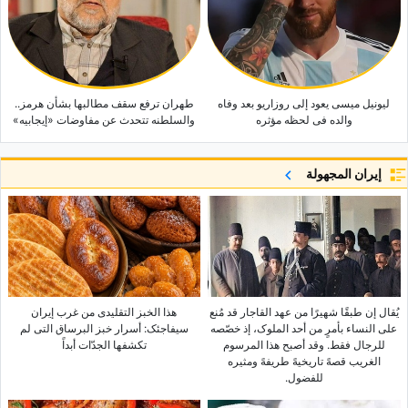
لیونیل میسی یعود إلى روزاریو بعد وفاه
طهران ترفع سقف مطالبها بشأن هرمز..
والده فی لحظه مؤثره
والسلطنه تتحدث عن مفاوضات «إیجابیه»
إيران المجهولة
یُقال إن طبقًا شهیرًا من عهد القاجار قد مُنع
هذا الخبز التقلیدی من غرب إیران
على النساء بأمرٍ من أحد الملوک، إذ خصّصه
سیفاجئک: أسرار خبز البرساق التی لم
للرجال فقط. وقد أصبح هذا المرسوم
تکشفها الجدّات أبداً
الغریب قصهً تاریخیهً طریفهً ومثیره
للفضول.