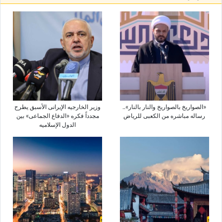
«الصواریخ بالصواریخ والنار بالنار»..
وزیر الخارجیه الإیرانی الأسبق یطرح
رساله مباشره من الکعبی للریاض
مجدداً فکره «الدفاع الجماعی» بین
الدول الإسلامیه