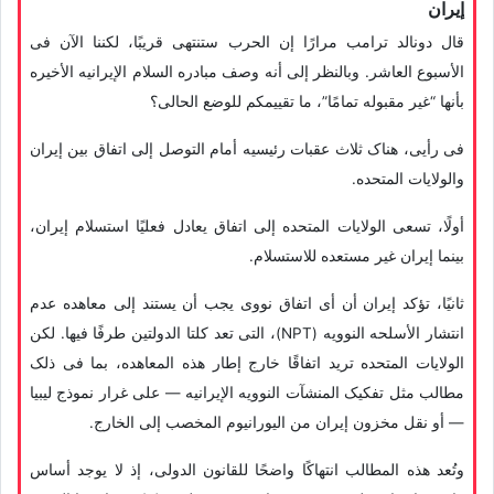
إیران
قال دونالد ترامب مرارًا إن الحرب ستنتهی قریبًا، لکننا الآن فی
الأسبوع العاشر. وبالنظر إلى أنه وصف مبادره السلام الإیرانیه الأخیره
بأنها “غیر مقبوله تمامًا”، ما تقییمکم للوضع الحالی؟
فی رأیی، هناک ثلاث عقبات رئیسیه أمام التوصل إلى اتفاق بین إیران
والولایات المتحده.
أولًا، تسعى الولایات المتحده إلى اتفاق یعادل فعلیًا استسلام إیران،
بینما إیران غیر مستعده للاستسلام.
ثانیًا، تؤکد إیران أن أی اتفاق نووی یجب أن یستند إلى معاهده عدم
انتشار الأسلحه النوویه (NPT)، التی تعد کلتا الدولتین طرفًا فیها. لکن
الولایات المتحده ترید اتفاقًا خارج إطار هذه المعاهده، بما فی ذلک
مطالب مثل تفکیک المنشآت النوویه الإیرانیه — على غرار نموذج لیبیا
— أو نقل مخزون إیران من الیورانیوم المخصب إلى الخارج.
وتُعد هذه المطالب انتهاکًا واضحًا للقانون الدولی، إذ لا یوجد أساس