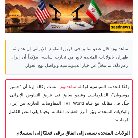
ساعدنیوز: قال عضو سابق فی فریق التفاوض الإیرانی إن عدم ثقه
طهران بالولایات المتحده نابع من تجارب سابقه، مؤکداً أن إیران
رغم ذلک لم تتخلَّ عن خیار الدبلوماسیه وتواصل نهج الحوار.
وفقًا للخدمه السیاسیه لوکاله
ساعدنیوز،
نقلت وکاله إرنا أن “حسین
موسویان”، الدبلوماسی وعضو سابق فی فریق التفاوض الإیرانی،
حلّل فی مقابله مع قناه TRT World المفاوضات الجاریه بین إیران
والولایات المتحده، وبیّن أبرز العقبات القائمه. وفیما یلی النص الکامل
للمقابله:
الولایات المتحده تسعى إلى اتفاق یرقى فعلیًا إلى استسلام