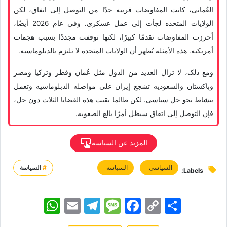
العُمانی، کانت المفاوضات قریبه جدًا من التوصل إلى اتفاق، لکن
الولایات المتحده لجأت إلى عمل عسکری. وفی عام 2026 أیضًا،
أحرزت المفاوضات تقدمًا کبیرًا، لکنها توقفت مجددًا بسبب هجمات
أمریکیه. هذه الأمثله تُظهر أن الولایات المتحده لا تلتزم بالدبلوماسیه.
ومع ذلک، لا تزال العدید من الدول مثل عُمان وقطر وترکیا ومصر
وباکستان والسعودیه تشجع إیران على مواصله الدبلوماسیه وتعمل
بنشاط نحو حل سیاسی. لکن طالما بقیت هذه القضایا الثلاث دون حل،
فإن التوصل إلى اتفاق سیظل أمرًا بالغ الصعوبه.
المزید عن السیاسه
السیاسی
السیاسه
#
السياسة
Labels:
اشتراک
Copy
Facebook
Message
Telegram
Email
WhatsApp
Link