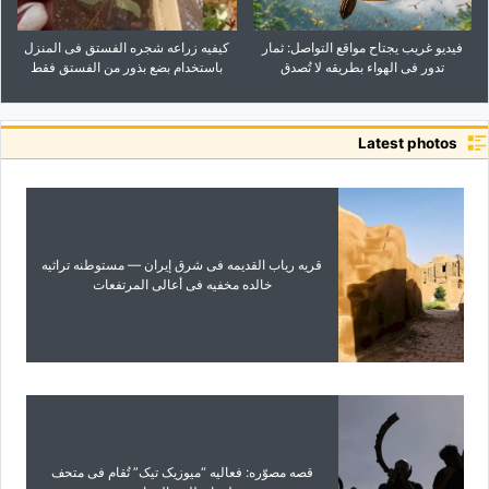
فیدیو غریب یجتاح مواقع التواصل: ثمار
کیفیه زراعه شجره الفستق فی المنزل
تدور فی الهواء بطریقه لا تُصدق
باستخدام بضع بذور من الفستق فقط
Latest photos
قریه ریاب القدیمه فی شرق إیران — مستوطنه تراثیه
خالده مخفیه فی أعالی المرتفعات
قصه مصوّره: فعالیه “میوزیک تیک” تُقام فی متحف