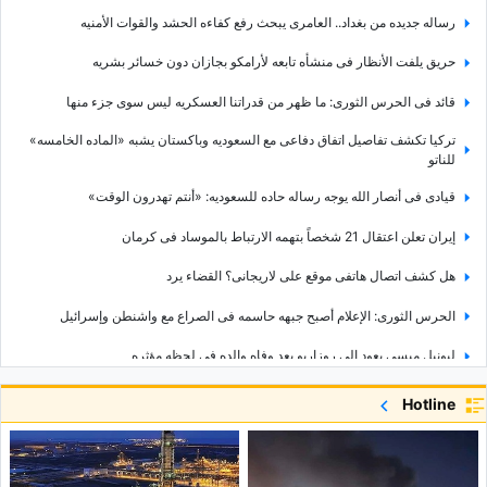
رساله جدیده من بغداد.. العامری یبحث رفع کفاءه الحشد والقوات الأمنیه
حریق یلفت الأنظار فی منشأه تابعه لأرامکو بجازان دون خسائر بشریه
قائد فی الحرس الثوری: ما ظهر من قدراتنا العسکریه لیس سوى جزء منها
ترکیا تکشف تفاصیل اتفاق دفاعی مع السعودیه وباکستان یشبه «الماده الخامسه»
للناتو
قیادی فی أنصار الله یوجه رساله حاده للسعودیه: «أنتم تهدرون الوقت»
إیران تعلن اعتقال 21 شخصاً بتهمه الارتباط بالموساد فی کرمان
هل کشف اتصال هاتفی موقع علی لاریجانی؟ القضاء یرد
الحرس الثوری: الإعلام أصبح جبهه حاسمه فی الصراع مع واشنطن وإسرائیل
لیونیل میسی یعود إلى روزاریو بعد وفاه والده فی لحظه مؤثره
وزیر الخارجیه الإیرانی الأسبق یطرح مجدداً فکره «الدفاع الجماعی» بین الدول
Hotline
الإسلامیه
طهران ترفع سقف مطالبها بشأن هرمز.. والسلطنه تتحدث عن مفاوضات «إیجابیه»