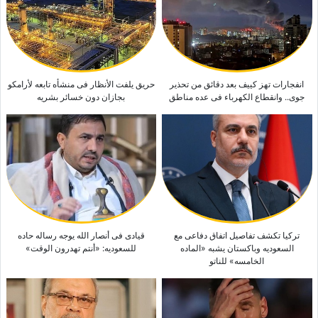
فانس یکشف تفاصیل المفاوضات مع إیران بشأن مضیق هرمز: «لا نثق ونُدقّق»
قائد القیاده المرکزیه الأمریکیه یصل إلى تل أبیب فی زیاره لافته
انفجارات تهز کییف بعد دقائق من تحذیر
حریق یلفت الأنظار فی منشأه تابعه لأرامکو
جوی.. وانقطاع الکهرباء فی عده مناطق
بجازان دون خسائر بشریه
ترکیا تکشف تفاصیل اتفاق دفاعی مع
قیادی فی أنصار الله یوجه رساله حاده
السعودیه وباکستان یشبه «الماده
للسعودیه: «أنتم تهدرون الوقت»
الخامسه» للناتو