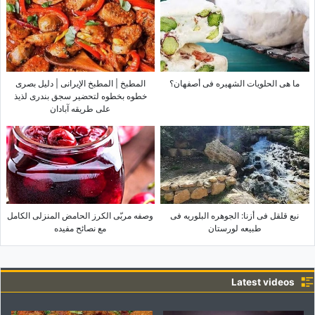
ما هی الحلویات الشهیره فی أصفهان؟
المطبخ | المطبخ الإیرانی | دلیل بصری
خطوه بخطوه لتحضیر سجق بندری لذیذ
على طریقه آبادان
نبع قلقل فی أزنا: الجوهره البلوریه فی
وصفه مربّى الکرز الحامض المنزلی الکامل
طبیعه لورستان
مع نصائح مفیده
Latest videos