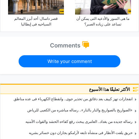
ما هی السور والأدعیه التی یمکن أن
قصر داسال: أحد أبرز المعالم
تساعد على زیاده الصبر؟
السیاحیه فی إیطالیا
Comments
Write your comment
الأكثر تعليقًا هذا الأسبوع
انفجارات تهز کییف بعد دقائق من تحذیر جوی.. وانقطاع الکهرباء فی عده مناطق
«الصواریخ بالصواریخ والنار بالنار».. رساله مباشره من الکعبی للریاض
رساله جدیده من بغداد.. العامری یبحث رفع کفاءه الحشد والقوات الأمنیه
حریق یلفت الأنظار فی منشأه تابعه لأرامکو بجازان دون خسائر بشریه