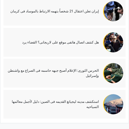
إیران تعلن اعتقال 21 شخصاً بتهمه الارتباط بالموساد فی کرمان
هل کشف اتصال هاتفی موقع علی لاریجانی؟ القضاء یرد
الحرس الثوری: الإعلام أصبح جبهه حاسمه فی الصراع مع واشنطن
وإسرائیل
استکشف مدینه لیجیانغ القدیمه فی الصین: دلیل لأجمل معالمها
السیاحیه