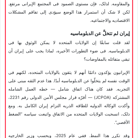
والمقاومه. لذلک، فإن مستوى الصمود فی المجتمع الإیرانی مرتفع.
لکن لا شک أن استمرار هذا الوضع سیؤدی إلى تفاقم المشکلات
الاقتصادیه والاجتماعیه.
إیران لم تتخلَّ عن الدبلوماسیه
لقد قلت سابقًا إن الولایات المتحده لا یمکن الوثوق بها فی
الدبلوماسیه. فی ضوء التطورات الأخیره، لماذا یجب على إیران أن
تبقى متفائله بالمفاوضات؟
الإیرانیون یؤکدون دائمًا أنهم لا یثقون بالولایات المتحده، لکنهم فی
الوقت نفسه لم یتخلّوا عن الدبلوماسیه أبدًا. هذا عدم الثقه مبنی على
التجربه. فقد کان هناک اتفاق شامل — خطه العمل الشامله
المشترکه (JCPOA) — أقرّه قرار مجلس الأمن الدولی رقم 2231،
وأکدت الوکاله الدولیه للطاقه الذریه التزام إیران الکامل به. ومع
ذلک، انسحبت الولایات المتحده من الاتفاق واتبعت سیاسه “الضغط
الأقصى”.
وقد تکرر هذا النمط. ففی عام 2025، وبحسب وزیر الخارجیه