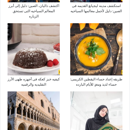
استکشف مدینه لیجیانغ القدیمه فی
اکتشف دالیان، الصین: دلیل إلى أبرز
الصین: دلیل لأجمل معالمها السیاحیه
المعالم السیاحیه التی تستحق
الزیاره
طریقه إعداد حساء الیقطین الکریمی:
کیفیه خبز کعکه فی أجهزه طهی الأرز
حساء لذیذ ومغذٍ للأیام البارده
التقلیدیه والرقمیه