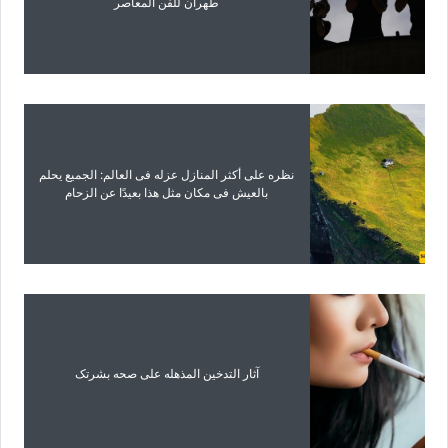
طهران للفن المعاصر
نظره على أکثر المنازل عزله فی العالم: الجمیع یحلم
بالعیش فی مکان مثل هذا بعیدًا عن الزحام
آثار التدخین المذهله على صحه بشرتک