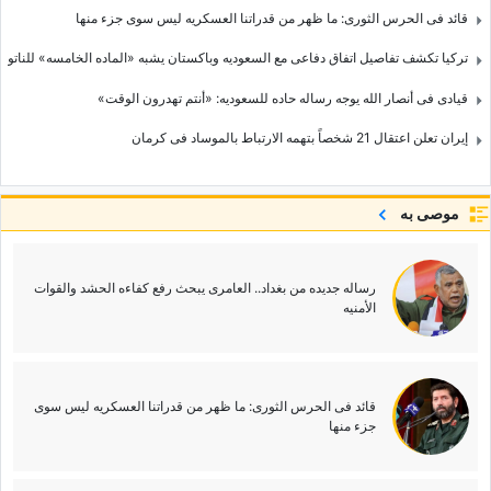
قائد فی الحرس الثوری: ما ظهر من قدراتنا العسکریه لیس سوى جزء منها
ترکیا تکشف تفاصیل اتفاق دفاعی مع السعودیه وباکستان یشبه «الماده الخامسه» للناتو
قیادی فی أنصار الله یوجه رساله حاده للسعودیه: «أنتم تهدرون الوقت»
إیران تعلن اعتقال 21 شخصاً بتهمه الارتباط بالموساد فی کرمان
موصى به
رساله جدیده من بغداد.. العامری یبحث رفع کفاءه الحشد والقوات
الأمنیه
قائد فی الحرس الثوری: ما ظهر من قدراتنا العسکریه لیس سوى
جزء منها