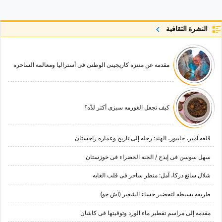
النشرة الثقافية
مقدمه عن منتزه کاریجینی الوطنی فی أسترالیا ومعالمه الساحره
کیف تجعل الغورمه سبزی أکثر لذّه؟
قلعه آمبر، جایبور، الهند: رحله إلى تاریخ وعماره راجستان
سهل سوسن فی إیذج / الجنه الخضراء فی خوزستان
شلال سانغ درکا، آمل: منظر ساحر فی قلب الغابه
طریقه بسیطه لتحضیر حساء الشعیر (آش جو)
مقدمه إلى مراسم تقطیر ماء الورد وتوقیتها فی کاشان