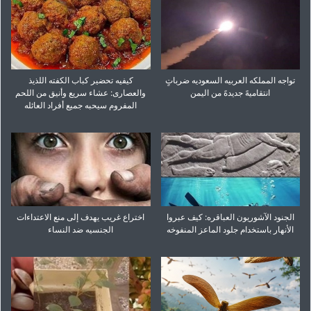
تواجه المملکه العربیه السعودیه ضرباتٍ
کیفیه تحضیر کباب الکفته اللذیذ
انتقامیهً جدیدهً من الیمن
والعصاری: عشاء سریع وأنیق من اللحم
المفروم سیحبه جمیع أفراد العائله
الجنود الآشوریون العباقره: کیف عبروا
اختراع غریب یهدف إلى منع الاعتداءات
الأنهار باستخدام جلود الماعز المنفوخه
الجنسیه ضد النساء