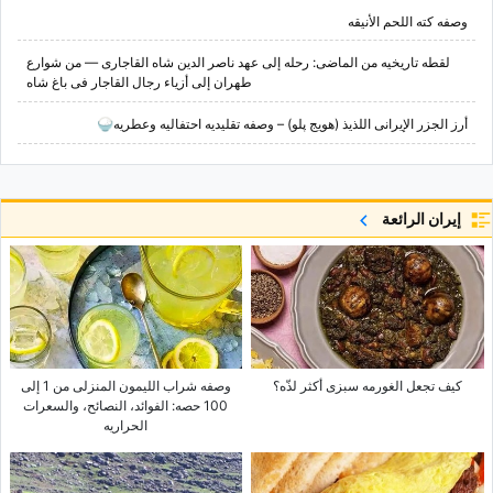
وصفه کته اللحم الأنیقه
لقطه تاریخیه من الماضی: رحله إلى عهد ناصر الدین شاه القاجاری — من شوارع
طهران إلى أزیاء رجال القاجار فی باغ شاه
أرز الجزر الإیرانی اللذیذ (هویج پلو) – وصفه تقلیدیه احتفالیه وعطریه🍚
إيران الرائعة
کیف تجعل الغورمه سبزی أکثر لذّه؟
وصفه شراب اللیمون المنزلی من 1 إلى
100 حصه: الفوائد، النصائح، والسعرات
الحراریه