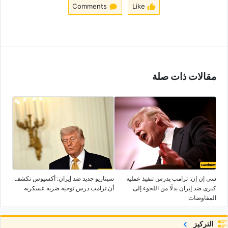
Comments
Like
مقالات ذات صلة
سی إن إن: ترامب یدرس تنفیذ عملیه
سیناریو جدید ضد إیران: أکسیوس تکشف
کبرى ضد إیران بدلًا من اللجوء إلى
أن ترامب درس توجیه ضربه عسکریه
المفاوضات
التركيز