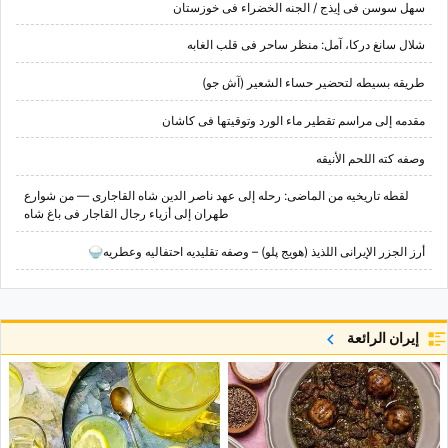
سهل سوسن فی إیذج / الجنه الخضراء فی خوزستان
شلال سانغ درکا، آمل: منظر ساحر فی قلب الغابه
طریقه بسیطه لتحضیر حساء الشعیر (آش جو)
مقدمه إلى مراسم تقطیر ماء الورد وتوقیتها فی کاشان
وصفه کته اللحم الأنیقه
لقطه تاریخیه من الماضی: رحله إلى عهد ناصر الدین شاه القاجاری — من شوارع
طهران إلى أزیاء رجال القاجار فی باغ شاه
أرز الجزر الإیرانی اللذیذ (هویج پلو) – وصفه تقلیدیه احتفالیه وعطریه🍚
إيران الرائعة