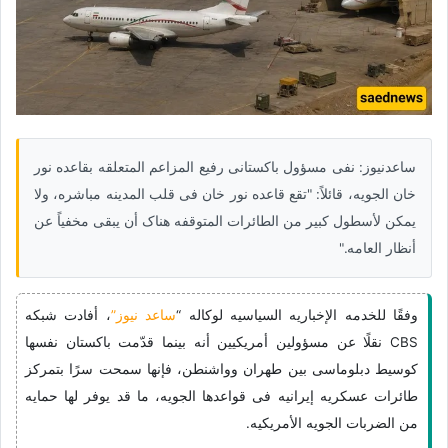
ساعدنیوز: نفى مسؤول باکستانی رفیع المزاعم المتعلقه بقاعده نور
خان الجویه، قائلاً: "تقع قاعده نور خان فی قلب المدینه مباشره، ولا
یمکن لأسطول کبیر من الطائرات المتوقفه هناک أن یبقى مخفیاً عن
أنظار العامه."
وفقًا للخدمه الإخباریه السیاسیه لوکاله “
ساعد نیوز”
، أفادت شبکه
CBS نقلًا عن مسؤولین أمریکیین أنه بینما قدّمت باکستان نفسها
کوسیط دبلوماسی بین طهران وواشنطن، فإنها سمحت سرًا بتمرکز
طائرات عسکریه إیرانیه فی قواعدها الجویه، ما قد یوفر لها حمایه
من الضربات الجویه الأمریکیه.