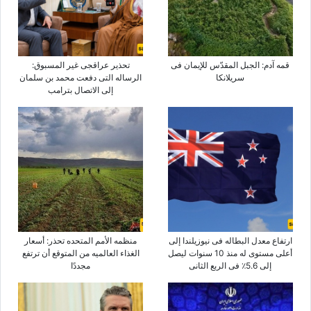
قمه آدم: الجبل المقدّس للإیمان فی
تحذیر عراقجی غیر المسبوق:
سریلانکا
الرساله التی دفعت محمد بن سلمان
إلى الاتصال بترامب
ارتفاع معدل البطاله فی نیوزیلندا إلى
منظمه الأمم المتحده تحذر: أسعار
أعلى مستوى له منذ 10 سنوات لیصل
الغذاء العالمیه من المتوقع أن ترتفع
إلى 5.6٪ فی الربع الثانی
مجددًا