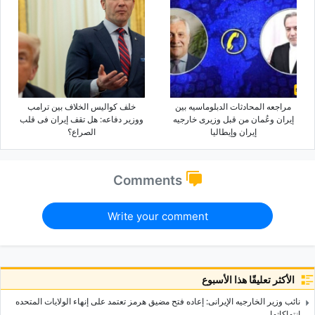
مراجعه المحادثات الدبلوماسیه بین
خلف کوالیس الخلاف بین ترامب
إیران وعُمان من قبل وزیری خارجیه
ووزیر دفاعه: هل تقف إیران فی قلب
إیران وإیطالیا
الصراع؟
Comments
Write your comment
الأكثر تعليقًا هذا الأسبوع
نائب وزیر الخارجیه الإیرانی: إعاده فتح مضیق هرمز تعتمد على إنهاء الولایات المتحده
انتهاکاتها