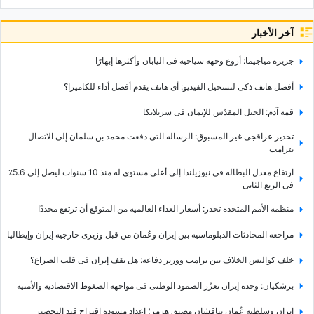
آخر الأخبار
جزیره میاجیما: أروع وجهه سیاحیه فی الیابان وأکثرها إبهارًا
أفضل هاتف ذکی لتسجیل الفیدیو: أی هاتف یقدم أفضل أداء للکامیرا؟
قمه آدم: الجبل المقدّس للإیمان فی سریلانکا
تحذیر عراقجی غیر المسبوق: الرساله التی دفعت محمد بن سلمان إلى الاتصال
بترامب
ارتفاع معدل البطاله فی نیوزیلندا إلى أعلى مستوى له منذ 10 سنوات لیصل إلى 5.6٪
فی الربع الثانی
منظمه الأمم المتحده تحذر: أسعار الغذاء العالمیه من المتوقع أن ترتفع مجددًا
مراجعه المحادثات الدبلوماسیه بین إیران وعُمان من قبل وزیری خارجیه إیران وإیطالیا
خلف کوالیس الخلاف بین ترامب ووزیر دفاعه: هل تقف إیران فی قلب الصراع؟
بزشکیان: وحده إیران تعزّز الصمود الوطنی فی مواجهه الضغوط الاقتصادیه والأمنیه
إیران وسلطنه عُمان تناقشان مضیق هرمز؛ إعداد مسوده اقتراح قید التحضیر