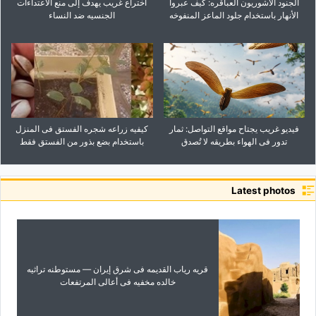
الجنود الآشوریون العباقره: کیف عبروا
اختراع غریب یهدف إلى منع الاعتداءات
الأنهار باستخدام جلود الماعز المنفوخه
الجنسیه ضد النساء
فیدیو غریب یجتاح مواقع التواصل: ثمار
کیفیه زراعه شجره الفستق فی المنزل
تدور فی الهواء بطریقه لا تُصدق
باستخدام بضع بذور من الفستق فقط
Latest photos
قریه ریاب القدیمه فی شرق إیران — مستوطنه تراثیه
خالده مخفیه فی أعالی المرتفعات