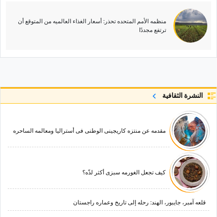
منظمه الأمم المتحده تحذر: أسعار الغذاء العالمیه من المتوقع أن
ترتفع مجددًا
النشرة الثقافية
مقدمه عن منتزه کاریجینی الوطنی فی أسترالیا ومعالمه الساحره
کیف تجعل الغورمه سبزی أکثر لذّه؟
قلعه آمبر، جایبور، الهند: رحله إلى تاریخ وعماره راجستان