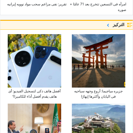
امرأه فی التسعین تتخرج بعد 71 عامًا +
تقریر: نفی مزاعم سحب مواد نوویه إیرانیه
صوره
التركيز
جزیره میاجیما: أروع وجهه سیاحیه
أفضل هاتف ذکی لتسجیل الفیدیو: أی
فی الیابان وأکثرها إبهارًا
هاتف یقدم أفضل أداء للکامیرا؟