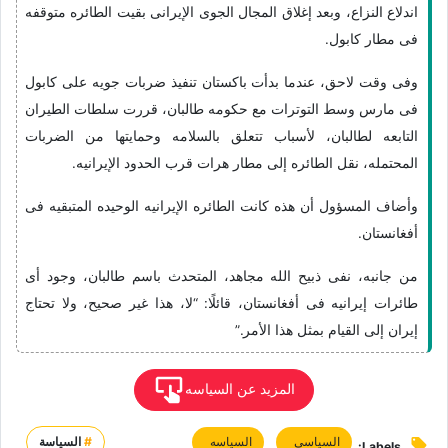
اندلاع النزاع، وبعد إغلاق المجال الجوی الإیرانی بقیت الطائره متوقفه
فی مطار کابول.
وفی وقت لاحق، عندما بدأت باکستان تنفیذ ضربات جویه على کابول
فی مارس وسط التوترات مع حکومه طالبان، قررت سلطات الطیران
التابعه لطالبان، لأسباب تتعلق بالسلامه وحمایتها من الضربات
المحتمله، نقل الطائره إلى مطار هرات قرب الحدود الإیرانیه.
وأضاف المسؤول أن هذه کانت الطائره الإیرانیه الوحیده المتبقیه فی
أفغانستان.
من جانبه، نفى ذبیح الله مجاهد، المتحدث باسم طالبان، وجود أی
طائرات إیرانیه فی أفغانستان، قائلًا: “لا، هذا غیر صحیح، ولا تحتاج
إیران إلى القیام بمثل هذا الأمر.”
المزید عن السیاسه
السیاسی
السیاسه
#
السياسة
Labels: