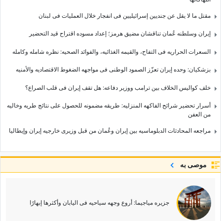
مقتل ما لا یقل عن جندیین إسرائیلیین فی انفجار خلال العملیات فی لبنان
إیران وسلطنه عُمان تناقشان مضیق هرمز؛ إعداد مسوده اقتراح قید التحضیر
السعرات الحراریه فی التفاح، والقیمه الغذائیه، والفوائد الصحیه: نظره شامله وکامله
بزشکیان: وحده إیران تعزّز الصمود الوطنی فی مواجهه الضغوط الاقتصادیه والأمنیه
خلف کوالیس الخلاف بین ترامب ووزیر دفاعه: هل تقف إیران فی قلب الصراع؟
أسرار تحضیر شرائح الفاکهه المنزلیه: طریقه مضمونه للحصول على نتائج طریه وخالیه
من العفن
مراجعه المحادثات الدبلوماسیه بین إیران وعُمان من قبل وزیری خارجیه إیران وإیطالیا
موصى به
جزیره میاجیما: أروع وجهه سیاحیه فی الیابان وأکثرها إبهارًا