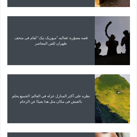
قصه مصوّره: فعالیه “میوزیک تیک” تُقام فی متحف
طهران للفن المعاصر
نظره على أکثر المنازل عزله فی العالم: الجمیع یحلم
بالعیش فی مکان مثل هذا بعیدًا عن الزحام