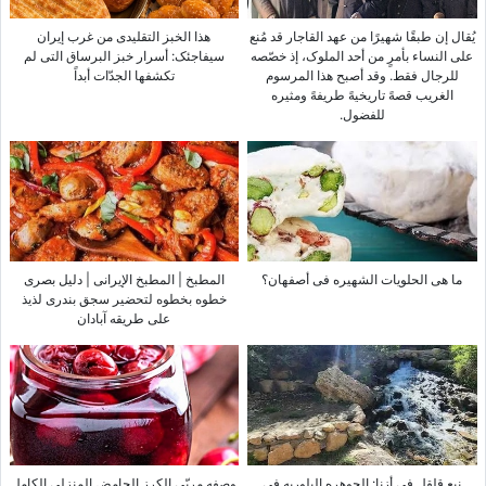
یُقال إن طبقًا شهیرًا من عهد القاجار قد مُنع
هذا الخبز التقلیدی من غرب إیران
على النساء بأمرٍ من أحد الملوک، إذ خصّصه
سیفاجئک: أسرار خبز البرساق التی لم
للرجال فقط. وقد أصبح هذا المرسوم
تکشفها الجدّات أبداً
الغریب قصهً تاریخیهً طریفهً ومثیره
للفضول.
ما هی الحلویات الشهیره فی أصفهان؟
المطبخ | المطبخ الإیرانی | دلیل بصری
خطوه بخطوه لتحضیر سجق بندری لذیذ
على طریقه آبادان
نبع قلقل فی أزنا: الجوهره البلوریه فی
وصفه مربّى الکرز الحامض المنزلی الکامل