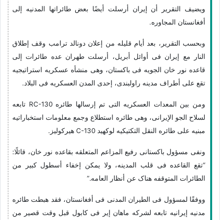
ویضیف التقریر أن إیران أرسلت أیضًا بعض طائراتها المدنیه إلى
أفغانستان المجاوره.
وبحسب التقریر، بعد أیام قلیله من إعلان دونالد ترامب وقف إطلاق
النار مع إیران فی أوائل أبریل، أرسلت طهران عده طائرات إلى
قاعده نور خان الجویه فی باکستان، وهی منشأه عسکریه استراتیجیه
تقع على أطراف مدینه راولبندی، إحدى المدن العسکریه فی البلاد.
ومن بین المعدات العسکریه التی تم إرسالها طائره RC-130 تابعه
لسلاح الجو الإیرانی، وهی طائره استطلاع وجمع معلومات استخباراتیه
مبنیه على طائره النقل التکتیکیه لوکهید C-130 هیرکولیز.
ونفى مسؤول باکستانی رفیع المزاعم المتعلقه بقاعده نور خان، قائلًا:
“تقع القاعده فی قلب المدینه، ولا یمکن إخفاء أسطول کبیر من
الطائرات المتوقفه هناک عن أنظار العامه.”
ووفقًا لمسؤول فی الطیران المدنی فی أفغانستان، فقد هبطت طائره
مدنیه إیرانیه تابعه لشرکه ماهان إیر فی کابول قبل وقت قصیر من