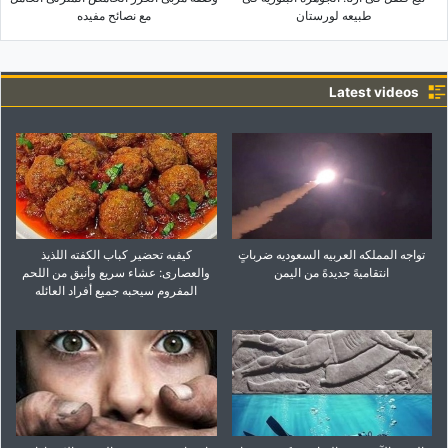
طبیعه لورستان
مع نصائح مفیده
Latest videos
تواجه المملکه العربیه السعودیه ضرباتٍ
کیفیه تحضیر کباب الکفته اللذیذ
انتقامیهً جدیدهً من الیمن
والعصاری: عشاء سریع وأنیق من اللحم
المفروم سیحبه جمیع أفراد العائله