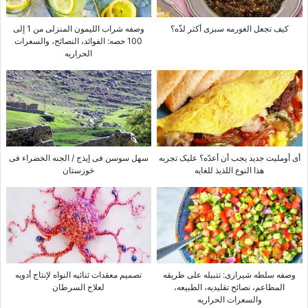
کیف تجعل الغورمه سبزی أکثر لذّه؟
وصفه شراب اللیمون المنزلی من 1 إلى
100 حصه: الفوائد، النصائح، والسعرات
الحراریه
أی أوملیت جدید یجب أن أعدّه؟ علیک تجربه
سهل سوسن فی إیذج / الجنه الخضراء فی
هذا النوع اللذیذ للغایه
خوزستان
وصفه سلطه شیرازی: تتبیله على طریقه
تصمیم معقدات ثنائیه النواه لإنتاج أدویه
المطاعم، نصائح تقلیدیه، الطبیعه،
لعلاج السرطان
والسعرات الحراریه