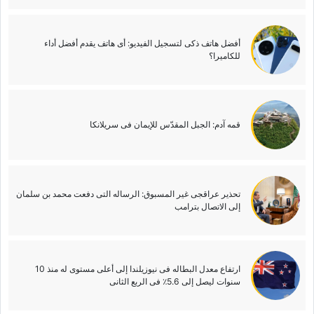
أفضل هاتف ذکی لتسجیل الفیدیو: أی هاتف یقدم أفضل أداء
للکامیرا؟
قمه آدم: الجبل المقدّس للإیمان فی سریلانکا
تحذیر عراقجی غیر المسبوق: الرساله التی دفعت محمد بن سلمان
إلى الاتصال بترامب
ارتفاع معدل البطاله فی نیوزیلندا إلى أعلى مستوى له منذ 10
سنوات لیصل إلى 5.6٪ فی الربع الثانی