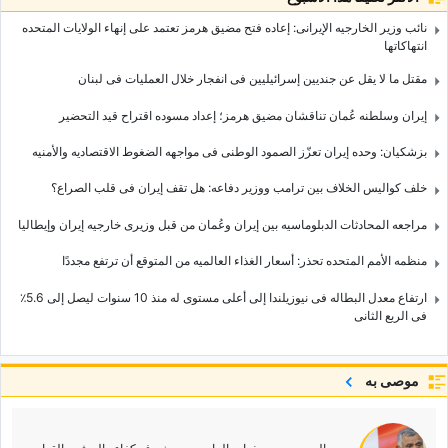
نائب وزیر الخارجیه الإیرانی: إعاده فتح مضیق هرمز تعتمد على إنهاء الولایات المتحده
انتهاکاتها
مقتل ما لا یقل عن جندیین إسرائیلیین فی انفجار خلال العملیات فی لبنان
إیران وسلطنه عُمان تناقشان مضیق هرمز؛ إعداد مسوده اقتراح قید التحضیر
بزشکیان: وحده إیران تعزّز الصمود الوطنی فی مواجهه الضغوط الاقتصادیه والأمنیه
خلف کوالیس الخلاف بین ترامب ووزیر دفاعه: هل تقف إیران فی قلب الصراع؟
مراجعه المحادثات الدبلوماسیه بین إیران وعُمان من قبل وزیری خارجیه إیران وإیطالیا
منظمه الأمم المتحده تحذر: أسعار الغذاء العالمیه من المتوقع أن ترتفع مجددًا
ارتفاع معدل البطاله فی نیوزیلندا إلى أعلى مستوى له منذ 10 سنوات لیصل إلى 5.6٪
فی الربع الثانی
موصى به