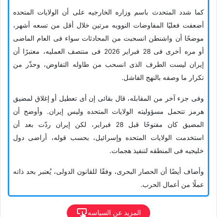
کما شدد المتحدث باسم وزاره الخارجیه على أن الولایات المتحده
أضعفت فعلیًا المفاوضات النوویه مرتین خلال أقل من تسعه أشهر،
موضحًا أن واشنطن انسحبت من المحادثات سواء فی العام الماضی
أو مره أخرى فی 28 فبرایر 2026 فی منتصف العملیه، معتبرًا أن
إیران لیست الطرف الذی انسحب من طاوله التفاوض، وحذّر من
تکرار ما وصفه بالنهج الفاشل.
وفی جزء آخر من المقابله، قال بقائی إن أی تعطیل أو إغلاق لمضیق
هرمز تتحمل مسؤولیته الولایات المتحده ولیس إیران. وأوضح أن
المضیق کان مفتوحًا قبل 28 فبرایر، لکن إیران ردّت بعد أن
استخدمت الولایات المتحده وإسرائیل، بحسب قوله، أراضی دول
خلیجیه فی المنطقه لتنفیذ هجمات.
وأضاف أیضًا أن الحصار البحری، وفقًا للقانون الدولی، یُعتبر بحد ذاته
عملًا من أعمال الحرب.
المزید عن السیاسه