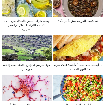
کیف تجعل الغورمه سبزی أکثر لذّه؟
وصفه شراب اللیمون المنزلی من 1 إلى
100 حصه: الفوائد، النصائح، والسعرات
الحراریه
أی أوملیت جدید یجب أن أعدّه؟ علیک تجربه
سهل سوسن فی إیذج / الجنه الخضراء فی
هذا النوع اللذیذ للغایه
خوزستان
وصفه سلطه شیرازی: تتبیله على طریقه
تصمیم معقدات ثنائیه النواه لإنتاج أدویه