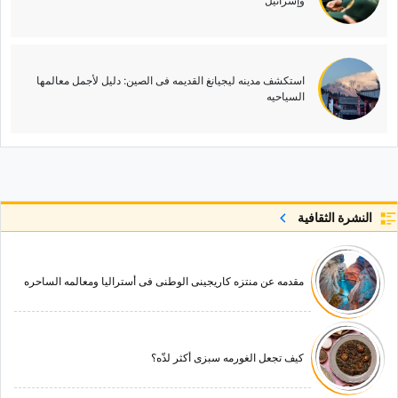
وإسرائیل
استکشف مدینه لیجیانغ القدیمه فی الصین: دلیل لأجمل معالمها
السیاحیه
النشرة الثقافية
مقدمه عن منتزه کاریجینی الوطنی فی أسترالیا ومعالمه الساحره
کیف تجعل الغورمه سبزی أکثر لذّه؟