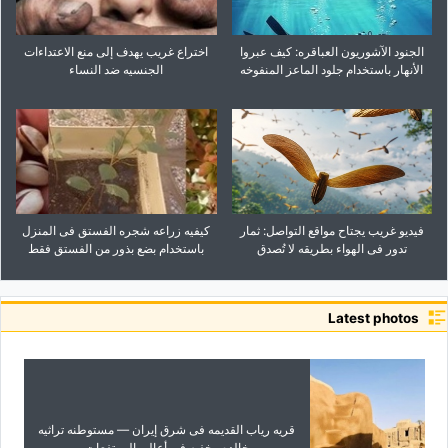
الجنود الآشوریون العباقره: کیف عبروا
اختراع غریب یهدف إلى منع الاعتداءات
الأنهار باستخدام جلود الماعز المنفوخه
الجنسیه ضد النساء
فیدیو غریب یجتاح مواقع التواصل: ثمار
کیفیه زراعه شجره الفستق فی المنزل
تدور فی الهواء بطریقه لا تُصدق
باستخدام بضع بذور من الفستق فقط
Latest photos
قریه ریاب القدیمه فی شرق إیران — مستوطنه تراثیه
خالده مخفیه فی أعالی المرتفعات