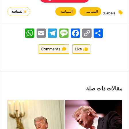
السیاسی
السیاسه
#
السياسة
Labels:
اشتراک
Copy
Facebook
Message
Telegram
Email
WhatsApp
Link
Comments
Like
مقالات ذات صلة