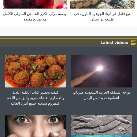
نبع قلقل فی أزنا: الجوهره البلوریه فی
وصفه مربّى الکرز الحامض المنزلی الکامل
طبیعه لورستان
مع نصائح مفیده
Latest videos
تواجه المملکه العربیه السعودیه ضرباتٍ
کیفیه تحضیر کباب الکفته اللذیذ
انتقامیهً جدیدهً من الیمن
والعصاری: عشاء سریع وأنیق من اللحم
المفروم سیحبه جمیع أفراد العائله