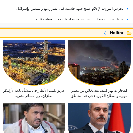
الحرس الثوری: الإعلام أصبح جبهه حاسمه فی الصراع مع واشنطن وإسرائیل
لیونیل میسی یعود إلى روزاریو بعد وفاه والده فی لحظه مؤثره
وزیر الخارجیه الإیرانی الأسبق یطرح مجدداً فکره «الدفاع الجماعی» بین الدول
Hotline
الإسلامیه
طهران ترفع سقف مطالبها بشأن هرمز.. والسلطنه تتحدث عن مفاوضات «إیجابیه»
فانس یکشف تفاصیل المفاوضات مع إیران بشأن مضیق هرمز: «لا نثق ونُدقّق»
قائد القیاده المرکزیه الأمریکیه یصل إلى تل أبیب فی زیاره لافته
انفجارات تهز کییف بعد دقائق من تحذیر
حریق یلفت الأنظار فی منشأه تابعه لأرامکو
جوی.. وانقطاع الکهرباء فی عده مناطق
بجازان دون خسائر بشریه