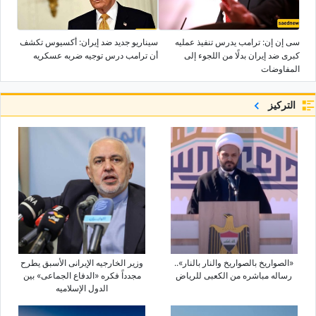
سی إن إن: ترامب یدرس تنفیذ عملیه
سیناریو جدید ضد إیران: أکسیوس تکشف
کبرى ضد إیران بدلًا من اللجوء إلى
أن ترامب درس توجیه ضربه عسکریه
المفاوضات
التركيز
«الصواریخ بالصواریخ والنار بالنار»..
وزیر الخارجیه الإیرانی الأسبق یطرح
رساله مباشره من الکعبی للریاض
مجدداً فکره «الدفاع الجماعی» بین
الدول الإسلامیه