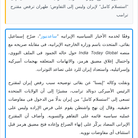
“استسلام کامل” لإیران ولیس إلى التفاوض؛ طهران ترفض مقترح
ترامب
وفقًا لخدمه الأخبار السیاسیه الإیرانیه “
ساعدنیوز
”، صرّح إسماعیل
بقائی، المتحدث باسم وزاره الخارجیه الإیرانیه، فی مقابله صریحه مع
منصه
India Today Global
حول حاله الجمود فی الملف النووی،
واحتمال إغلاق مضیق هرمز، والاتهامات المتعلقه بهجمات أمیرکیه
وإسرائیلیه، واستعداد إیران للرد على تصاعد التوترات.
ونقلت وکاله “إیسنا” عن بقائی توضیحه سبب رفض إیران لمقترح
الرئیس الأمیرکی دونالد ترامب، مشیرًا إلى أن الولایات المتحده
تسعى إلى “استسلام کامل” من إیران بدلًا من الدخول فی مفاوضات
حقیقیه. وقال إن نهج واشنطن یقوم على فرض الإراده ولیس على
عملیه سیاسیه قائمه على التفاهم والتسویه. وأضاف أن المقترح
الإیرانی المضاد یرکّز على إنهاء الصراع وإعاده فتح مضیق هرمز قبل
استئناف أی مفاوضات نوویه.