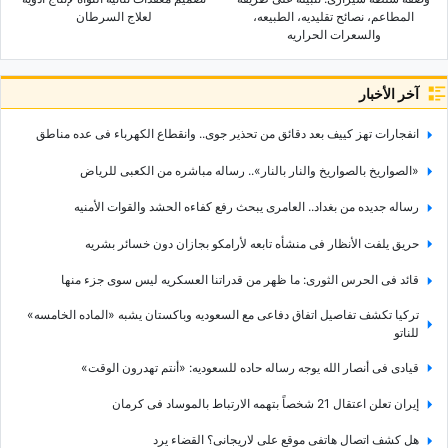
المطاعم، نصائح تقلیدیه، الطبیعه،
لعلاج السرطان
والسعرات الحراریه
آخر الأخبار
انفجارات تهز کییف بعد دقائق من تحذیر جوی.. وانقطاع الکهرباء فی عده مناطق
«الصواریخ بالصواریخ والنار بالنار».. رساله مباشره من الکعبی للریاض
رساله جدیده من بغداد.. العامری یبحث رفع کفاءه الحشد والقوات الأمنیه
حریق یلفت الأنظار فی منشأه تابعه لأرامکو بجازان دون خسائر بشریه
قائد فی الحرس الثوری: ما ظهر من قدراتنا العسکریه لیس سوى جزء منها
ترکیا تکشف تفاصیل اتفاق دفاعی مع السعودیه وباکستان یشبه «الماده الخامسه»
للناتو
قیادی فی أنصار الله یوجه رساله حاده للسعودیه: «أنتم تهدرون الوقت»
إیران تعلن اعتقال 21 شخصاً بتهمه الارتباط بالموساد فی کرمان
هل کشف اتصال هاتفی موقع علی لاریجانی؟ القضاء یرد