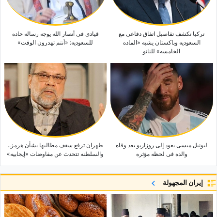
ترکیا تکشف تفاصیل اتفاق دفاعی مع
قیادی فی أنصار الله یوجه رساله حاده
السعودیه وباکستان یشبه «الماده
للسعودیه: «أنتم تهدرون الوقت»
الخامسه» للناتو
لیونیل میسی یعود إلى روزاریو بعد وفاه
طهران ترفع سقف مطالبها بشأن هرمز..
والده فی لحظه مؤثره
والسلطنه تتحدث عن مفاوضات «إیجابیه»
إيران المجهولة