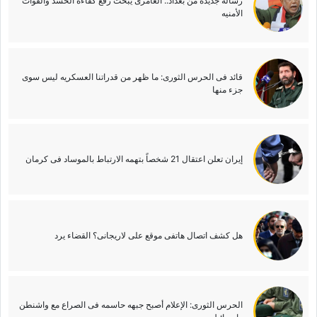
رساله جدیده من بغداد.. العامری یبحث رفع کفاءه الحشد والقوات
الأمنیه
قائد فی الحرس الثوری: ما ظهر من قدراتنا العسکریه لیس سوى
جزء منها
إیران تعلن اعتقال 21 شخصاً بتهمه الارتباط بالموساد فی کرمان
هل کشف اتصال هاتفی موقع علی لاریجانی؟ القضاء یرد
الحرس الثوری: الإعلام أصبح جبهه حاسمه فی الصراع مع واشنطن