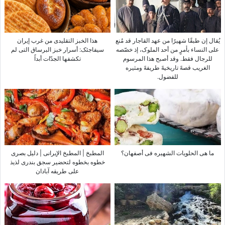
یُقال إن طبقًا شهیرًا من عهد القاجار قد مُنع
هذا الخبز التقلیدی من غرب إیران
على النساء بأمرٍ من أحد الملوک، إذ خصّصه
سیفاجئک: أسرار خبز البرساق التی لم
للرجال فقط. وقد أصبح هذا المرسوم
تکشفها الجدّات أبداً
الغریب قصهً تاریخیهً طریفهً ومثیره
للفضول.
ما هی الحلویات الشهیره فی أصفهان؟
المطبخ | المطبخ الإیرانی | دلیل بصری
خطوه بخطوه لتحضیر سجق بندری لذیذ
على طریقه آبادان