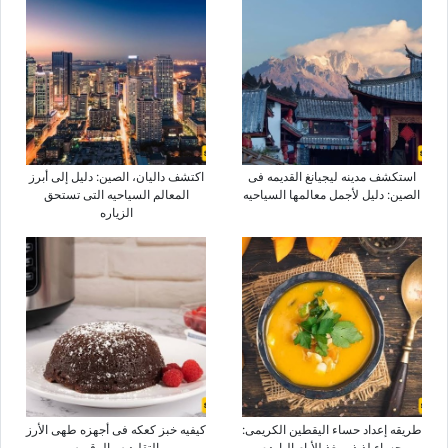
استکشف مدینه لیجیانغ القدیمه فی
اکتشف دالیان، الصین: دلیل إلى أبرز
الصین: دلیل لأجمل معالمها السیاحیه
المعالم السیاحیه التی تستحق
الزیاره
طریقه إعداد حساء الیقطین الکریمی:
کیفیه خبز کعکه فی أجهزه طهی الأرز
حساء لذیذ ومغذٍ للأیام البارده
التقلیدیه والرقمیه