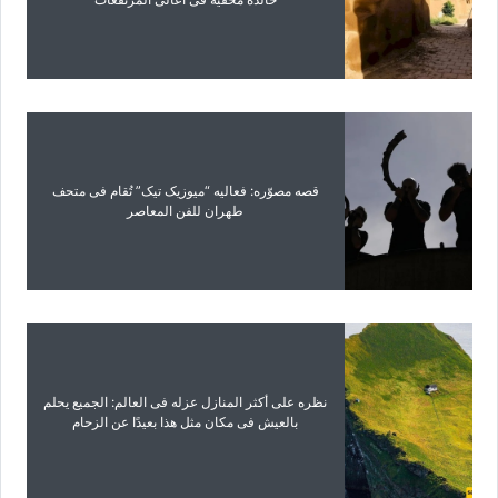
قصه مصوّره: فعالیه “میوزیک تیک” تُقام فی متحف
طهران للفن المعاصر
نظره على أکثر المنازل عزله فی العالم: الجمیع یحلم
بالعیش فی مکان مثل هذا بعیدًا عن الزحام