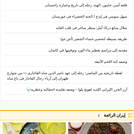
قلعه آمبر، جایبور، الهند: رحله إلى تاریخ وعماره راجستان
سهل سوسن فی إیذج / الجنه الخضراء فی خوزستان
شلال سانغ درکا، آمل: منظر ساحر فی قلب الغابه
طریقه بسیطه لتحضیر حساء الشعیر (آش جو)
مقدمه إلى مراسم تقطیر ماء الورد وتوقیتها فی کاشان
وصفه کته اللحم الأنیقه
لقطه تاریخیه من الماضی: رحله إلى عهد ناصر الدین شاه القاجاری — من شوارع
طهران إلى أزیاء رجال القاجار فی باغ شاه
أرز الجزر الإیرانی اللذیذ (هویج پلو) – وصفه تقلیدیه احتفالیه وعطریه🍚
إيران الرائعة