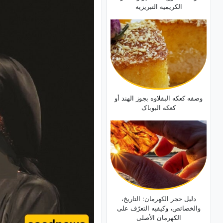
الکریمیه التبریزیه
وصفه کعکه البقلاوه بجوز الهند أو
کعکه البوباک
دلیل حجر الکهرمان: التاریخ،
والخصائص، وکیفیه التعرّف على
الکهرمان الأصلی