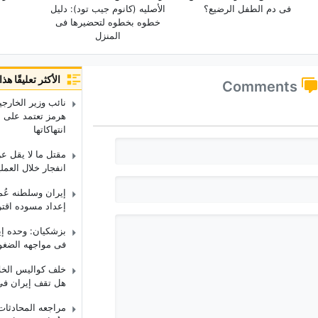
فی دم الطفل الرضیع؟
الأصلیه (کانوم جیب تود): دلیل
خطوه بخطوه لتحضیرها فی
المنزل
الأكثر تعليقًا ه
Comments
نائب وزیر الخارجی
هرمز تعتمد على إن
انتهاکاتها
مقتل ما لا یقل ع
انفجار خلال العمل
إیران وسلطنه عُ
إعداد مسوده اقتر
بزشکیان: وحده إی
فی مواجهه الضغوط 
خلف کوالیس الخلا
هل تقف إیران فی
مراجعه المحادثات 