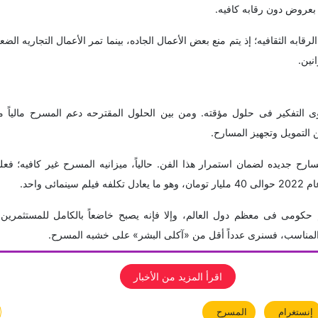
 بعروض دون رقابه کافیه.
قابه الثقافیه؛ إذ یتم منع بعض الأعمال الجاده، بینما تمر الأعمال التجاریه ال
نین.
 التفکیر فی حلول مؤقته. ومن بین الحلول المقترحه دعم المسرح مالیاً من 
لتمویل وتجهیز المسارح.
سارح جدیده لضمان استمرار هذا الفن. حالیاً، میزانیه المسرح غیر کافیه؛ فع
ائی واحد.
حکومی فی معظم دول العالم، وإلا فإنه یصبح خاضعاً بالکامل للمستثمرین و
م المناسب، فسنرى عدداً أقل من «آکلی البشر» على خشبه المسرح.
اقرأ المزید من الأخبار
إنستغرام
المسرح