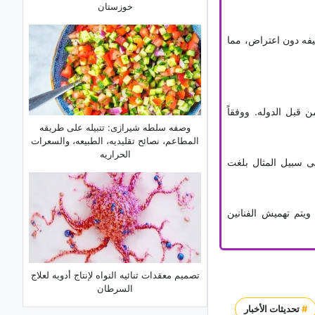
خوزستان
ضعیفه دون اعتراض، مما
قبل الدوله. ووفقاً
وصفه سلطه شیرازی: تتبیله على طریقه
المطاعم، نصائح تقلیدیه، الطبیعه، والسعرات
الحراریه
لى سبیل المثال بلغت
یتم تهمیش الفنانین
تصمیم معقدات ثنائیه النواه لإنتاج أدویه لعلاج
السرطان
#
تحديثات الأخبار