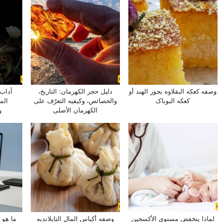
وصفه کعکه البقلاوه بجوز الهند أو
دلیل حجر الکهرمان: التاریخ،
آداب 
کعکه البوباک
والخصائص، وکیفیه التعرّف على
الم
الکهرمان الأصلی
و
لماذا ینخفض مستوى الأکسجین
وصفه أکیاس المال التایلاندیه
ما هو 