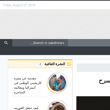
Friday, August 07, 2026
النشرة الثقافية
مقدمه عن منتزه
مسرح
کاریجینی الوطنی فی
أسترالیا ومعالمه
الساحره
کیف تجعل الغورمه