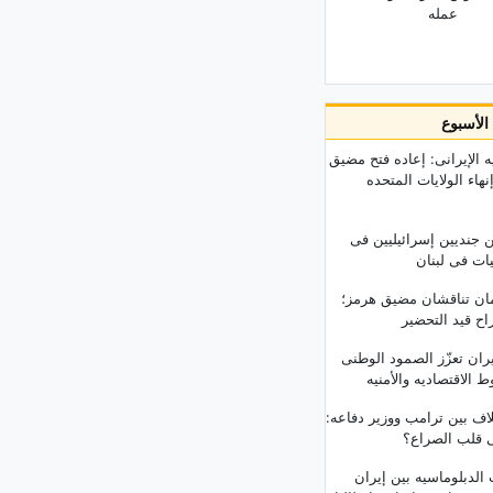
عمله
ذا الأسبوع
ه الإیرانی: إعاده فتح مضیق
هاء الولایات المتحده
ن جندیین إسرائیلیین فی
یات فی لبنان
مان تناقشان مضیق هرمز؛
اح قید التحضیر
ران تعزّز الصمود الوطنی
الاقتصادیه والأمنیه
ف بین ترامب ووزیر دفاعه:
 قلب الصراع؟
الدبلوماسیه بین إیران