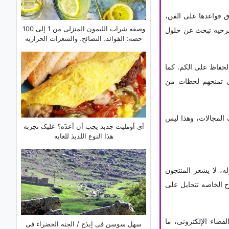
ق قواعدها على الفن،
وصفه شراب اللیمون المنزلی من 1 إلى 100
سرحیه تبحث عن حلول
حصه: الفوائد، النصائح، والسعرات الحراریه
لحفاظ على الکم. کما
تی تمنحهم لحظات من
 المجالات، وهذا لیس
أی أوملیت جدید یجب أن أعدّه؟ علیک تجربه
هذا النوع اللذیذ للغایه
ه، لا یشعر المنتجون
ح الخاصه تتحایل على
لفضاء الإلکترونی، ما
سهل سوسن فی إیذج / الجنه الخضراء فی