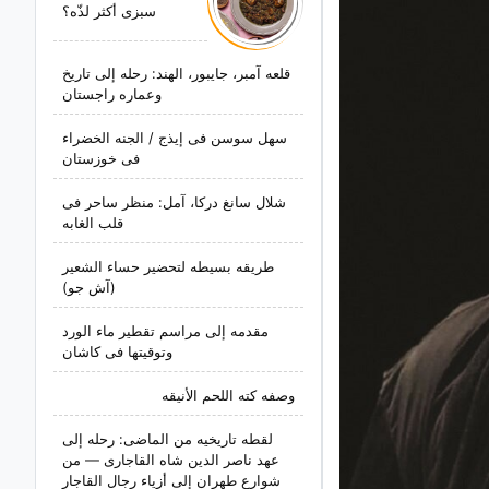
سبزی أکثر لذّه؟
قلعه آمبر، جایبور، الهند: رحله إلى تاریخ
وعماره راجستان
سهل سوسن فی إیذج / الجنه الخضراء
فی خوزستان
شلال سانغ درکا، آمل: منظر ساحر فی
قلب الغابه
طریقه بسیطه لتحضیر حساء الشعیر
(آش جو)
مقدمه إلى مراسم تقطیر ماء الورد
وتوقیتها فی کاشان
وصفه کته اللحم الأنیقه
لقطه تاریخیه من الماضی: رحله إلى
عهد ناصر الدین شاه القاجاری — من
شوارع طهران إلى أزیاء رجال القاجار