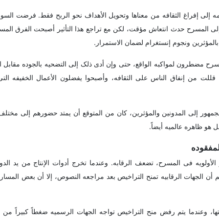
ه إلى إفراغ الثقافه من معناها وتحویل الأهداف نحو الربح فقط. فرضت السو
 إلى المسرح حدث انتعاش مؤقت، لکن مع تراجع هذا التأثیر أصبحت الفرق الم
المؤثرین ونجوم إنستغرام لضمان الاستمرار.
مسرح مضطرون لمواکبه الواقع، حتى وإن أدى ذلک إلى التضحیه بالجوده مقابل ا
 قللت من إنفاق الناس على الثقافه، وأصبحوا یفضلون الأعمال الخفیفه ال
للجمهور إلى المدونین والمؤثرین، کان من المتوقع أن یمتد حضورهم إلى مختلف
ل هو ظاهره عالمیه أیضاً.
لمفقوده
الأولویه فی المسرح، تضعف الرقابه. وعندما تخرج أدوات الإنتاج من ید الدول
م أن الجهات الرقابیه تمنح التراخیص بعد مراجعه النصوص، إلا أن بعض المسار
یتها، وعندما یتم رفض منح التراخیص تواجه الجهات الرسمیه ضغطاً کبیراً من ا