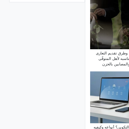
ما هو التکوین؟ أنواعه وکیفیه عمله
شرح أنواع الأقلام: أیّ نوع منها هو
الأنسب لک؟
ینبوع کانی غرافان: أعجوبه طبیعیه مخفیه
فی قلب محافظه أذربیجان الغربیه
هل تختلف التارتات عن الفطائر؟ فهم
الفرق بین هاتین الحلویین اللذیذتین
وطرق تقدیم التعازی
ناسبه لأهل المتوفّى
استکشاف جمال بحیره زیورخ فی
المصابین بالحزن
سویسرا
الدلیل الکامل لاستکشاف جزیره
روتنست، أسترالیا
جزیره میاجیما: أروع وجهه سیاحیه فی
الیابان وأکثرها إبهارًا
أفضل هاتف ذکی لتسجیل الفیدیو: أی
هاتف یقدم أفضل أداء للکامیرا؟
التکوین؟ أنواعه وکیفیه