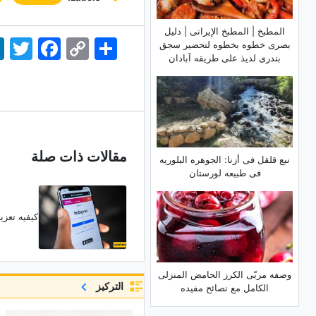
المطبخ | المطبخ الإیرانی | دلیل
اشتراک
Copy
Facebook
Twitter
dIn
بصری خطوه بخطوه لتحضیر سجق
Link
بندری لذیذ على طریقه آبادان
مقالات ذات صلة
نبع قلقل فی أزنا: الجوهره البلوریه
فی طبیعه لورستان
کیفیه تعزی
وصفه مربّى الکرز الحامض المنزلی
التركيز
الکامل مع نصائح مفیده