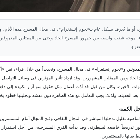
ن، أو ما یُعرف بشکل عام بـ«نجوم إنستغرام»، فی مجال المسرح هذه الأیام، 
 موجه غضب واسعه بین جمهور المسرح الجاد وحتى بین الممثلین المعروفین، 
ضوع.
مدونین و«نجوم إنستغرام» فی مجال المسرح، وتحدیداً من خلال قراءه نص «آکل
جاد ومن الممثلین المشهورین. وقد ازداد تأثیر المؤثرین فی وسائل التواصل ا
ت الأخیره. وکان من قبل قد أدّت أعمال مثل «غول منو آزار نکنید» إلى دفع 
 بعد الحدیثه، ولذلک یجب التعامل مع هذه الظاهره دون دهشه وتحلیلها خطوه بخ
جل الکمیه
اضیه تقلیل تدخلها المباشر فی المجال الثقافی وفتح المجال أمام المستثمرین.
ور تدریجیاً خاضعه لسیطرته. وقد بدأت الفرق المسرحیه، من أجل استمرار 
بط بقائها بالمستثمرین.