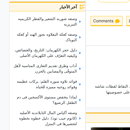
آخر الأخبار
وصفه شوربه الشعیر والفطر الکریمیه
Comments
التبریزیه
وصفه کعکه البقلاوه بجوز الهند أو کعکه
البوباک
دلیل حجر الکهرمان: التاریخ، والخصائص،
وکیفیه التعرّف على الکهرمان الأصلی
آداب وطرق تقدیم التعازی المناسبه لأهل
المتوفّى والمصابین بالحزن
فوائد تلاوه سوره القلم: برکات عظیمه
د التقاط لقطات شاشه
وفوائد روحیه ممیزه للحیاه
لى خصوصیتها
لماذا ینخفض مستوى الأکسجین فی دم
الطفل الرضیع؟
وصفه أکیاس المال التایلاندیه الأصلیه
(کانوم جیب تود): دلیل خطوه بخطوه
لتحضیرها فی المنزل