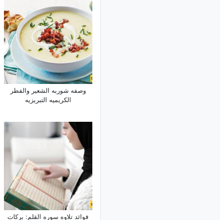
وصفه شوربه الشعیر والفطر
الکریمیه التبریزیه
فوائد تلاوه سوره القلم: برکات