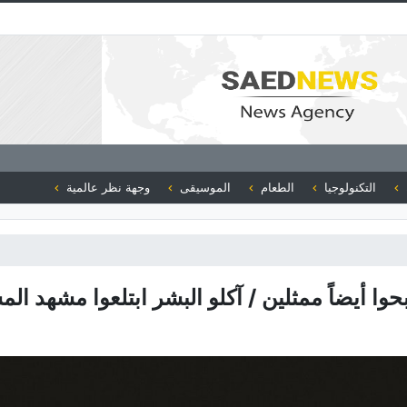
التكنولوجيا
الطعام
الموسيقى
وجهة نظر عالمية
وا أیضاً ممثلین / آکلو البشر ابتلعوا مشهد ال