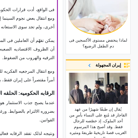
فی الواقع، أدت قرارات الحکوم
ومع انتقال بعض نجوم السینما
أخرى، ولم تجد سوى الاستعانه ب
یمکن تفهّم أن العاملین فی ال
لماذا ینخفض مستوى الأکسجین فی
دم الطفل الرضیع؟
أن الظروف الاقتصادیه الصعبه
الترفیه والهروب من الضغوط.
إيران المجهولة
ومع انتقال المرجعیه الفکریه 
أمراً مقتصراً على إیران فقط، ب
الرقابه الحکومیه: الحلقه ا
عندما یصبح جذب الاستثمار هو 
یُقال إن طبقًا شهیرًا من عهد
بضروره الالتزام بالضوابط. ورغ
القاجار قد مُنع على النساء بأمرٍ من
القوانین.
أحد الملوک، إذ خصّصه للرجال
فقط. وقد أصبح هذا المرسوم
الغریب قصهً تاریخیهً طریفهً ومثیره
ونتیجه لذلک تفقد الرقابه فعال