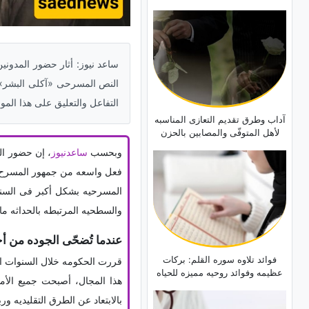
ساعد نیوز: أثار حضور المدونی
النص المسرحی «آکلی البشر»،
التفاعل والتعلیق على هذا المو
آداب وطرق تقدیم التعازی المناسبه
لأهل المتوفّى والمصابین بالحزن
وبحسب
ساعدنیوز
، إن حضور ال
فعل واسعه من جمهور المسرح ال
المسرحیه بشکل أکبر فی السنوا
والسطحیه المرتبطه بالحداثه ما
عندما تُضحّى الجوده من أ
فوائد تلاوه سوره القلم: برکات
قررت الحکومه خلال السنوات الم
عظیمه وفوائد روحیه ممیزه للحیاه
هذا المجال، أصبحت جمیع الأم
بالابتعاد عن الطرق التقلیدیه ور