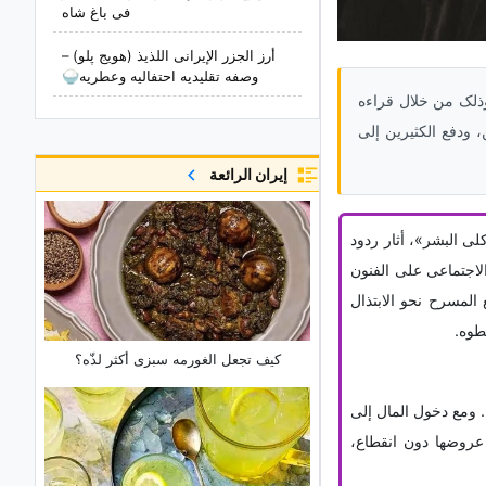
فی باغ شاه
أرز الجزر الإیرانی اللذیذ (هویج پلو) –
وصفه تقلیدیه احتفالیه وعطریه🍚
وذلک من خلال قراءه
ودفع الکثیرین إلى
إيران الرائعة
ی البشر»، أثار ردود
لاجتماعی على الفنون
المسرح نحو الابتذال
طوه.
کیف تجعل الغورمه سبزی أکثر لذّه؟
 ومع دخول المال إلى
عروضها دون انقطاع،