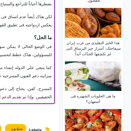
للفضول.
یضطرها أحیاناً للتراجع والسماح
لکن هناک أیضاً عدم اتساق فی الر
یعکس ازدواجیه فی تطبیق القوا
ما الحل؟
هذا الخبز التقلیدی من غرب إیران
فی الوضع الحالی لا یمکن سوى
سیفاجئک: أسرار خبز البرساق التی
لم تکشفها الجدّات أبداً
للمسؤولین، هناک خطط لتحسین ا
کما ینبغی على الدوله إنشاء م
میزانیه دعم الفنون المسرحیه عام 2022 حوالی 40 ملیار تومان، وهو ما یعادل تکلفه فیلم سینم
المسرح، کفن، یحتاج إلى دعم 
ما هی الحلویات الشهیره فی
الحقیقیین. وإذا تم تقدیم الدع
أصفهان؟
مدوّنون
Labels: