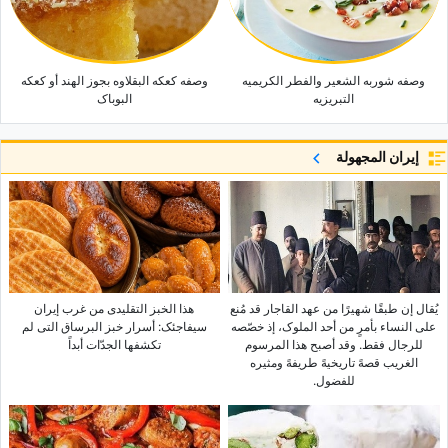
وصفه شوربه الشعیر والفطر الکریمیه
وصفه کعکه البقلاوه بجوز الهند أو کعکه
التبریزیه
البوباک
إيران المجهولة
یُقال إن طبقًا شهیرًا من عهد القاجار قد مُنع
هذا الخبز التقلیدی من غرب إیران
على النساء بأمرٍ من أحد الملوک، إذ خصّصه
سیفاجئک: أسرار خبز البرساق التی لم
للرجال فقط. وقد أصبح هذا المرسوم
تکشفها الجدّات أبداً
الغریب قصهً تاریخیهً طریفهً ومثیره
للفضول.