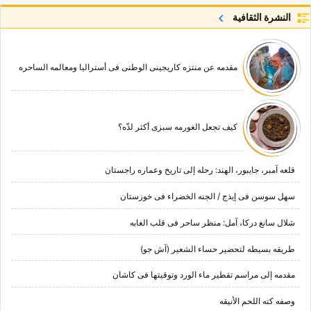
النشرة الثقافية
مقدمه عن منتزه کاریجینی الوطنی فی أسترالیا ومعالمه الساحره
کیف تجعل الغورمه سبزی أکثر لذّه؟
قلعه آمبر، جایبور، الهند: رحله إلى تاریخ وعماره راجستان
سهل سوسن فی إیذج / الجنه الخضراء فی خوزستان
شلال سانغ درکا، آمل: منظر ساحر فی قلب الغابه
طریقه بسیطه لتحضیر حساء الشعیر (آش جو)
مقدمه إلى مراسم تقطیر ماء الورد وتوقیتها فی کاشان
وصفه کته اللحم الأنیقه