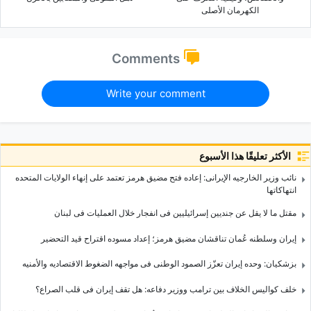
الکهرمان الأصلی
Comments
Write your comment
الأكثر تعليقًا هذا الأسبوع
نائب وزیر الخارجیه الإیرانی: إعاده فتح مضیق هرمز تعتمد على إنهاء الولایات المتحده
انتهاکاتها
مقتل ما لا یقل عن جندیین إسرائیلیین فی انفجار خلال العملیات فی لبنان
إیران وسلطنه عُمان تناقشان مضیق هرمز؛ إعداد مسوده اقتراح قید التحضیر
بزشکیان: وحده إیران تعزّز الصمود الوطنی فی مواجهه الضغوط الاقتصادیه والأمنیه
خلف کوالیس الخلاف بین ترامب ووزیر دفاعه: هل تقف إیران فی قلب الصراع؟