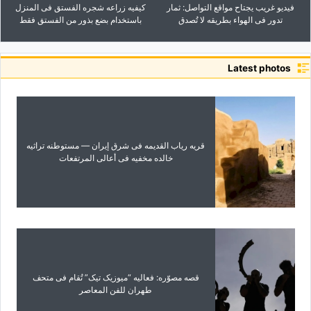
فیدیو غریب یجتاح مواقع التواصل: ثمار
کیفیه زراعه شجره الفستق فی المنزل
تدور فی الهواء بطریقه لا تُصدق
باستخدام بضع بذور من الفستق فقط
Latest photos
قریه ریاب القدیمه فی شرق إیران — مستوطنه تراثیه
خالده مخفیه فی أعالی المرتفعات
قصه مصوّره: فعالیه “میوزیک تیک” تُقام فی متحف
طهران للفن المعاصر