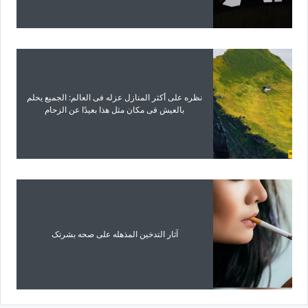
نظره على أکثر المنازل عزله فی العالم: الجمیع یحلم
بالعیش فی مکان مثل هذا بعیدًا عن الزحام
آثار التدخین المذهله على صحه بشرتک