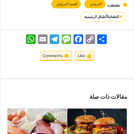
البروتین
أهمیه البروتین
Labels:
#
الطعام
الأطباق الرئيسية
اشتراک
Copy
Facebook
Message
Telegram
Email
WhatsApp
Link
Comments
Like
مقالات ذات صلة