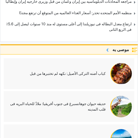
مراجعه المحادثات الدبلوماسیه بین إیران وعُمان من قبل وزیری خارجیه إیران وإیطالیا
منظمه الأمم المتحده تحذر: أسعار الغذاء العالمیه من المتوقع أن ترتفع مجددًا
ارتفاع معدل البطاله فی نیوزیلندا إلى أعلى مستوى له منذ 10 سنوات لیصل إلى 5.6٪
فی الربع الثانی
موصى به
کباب أضنه الترکی الأصیل: نکهه لم تختبرها من قبل
حدیقه حیوان جوهانسبرغ فی جنوب أفریقیا: ملاذٌ للحیاه البریه فی
قلب المدینه