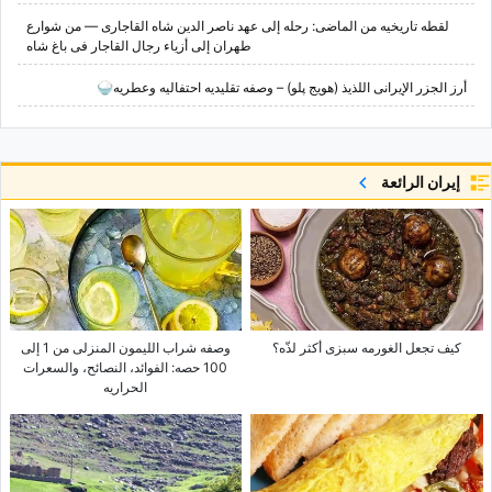
لقطه تاریخیه من الماضی: رحله إلى عهد ناصر الدین شاه القاجاری — من شوارع
طهران إلى أزیاء رجال القاجار فی باغ شاه
أرز الجزر الإیرانی اللذیذ (هویج پلو) – وصفه تقلیدیه احتفالیه وعطریه🍚
إيران الرائعة
کیف تجعل الغورمه سبزی أکثر لذّه؟
وصفه شراب اللیمون المنزلی من 1 إلى
100 حصه: الفوائد، النصائح، والسعرات
الحراریه