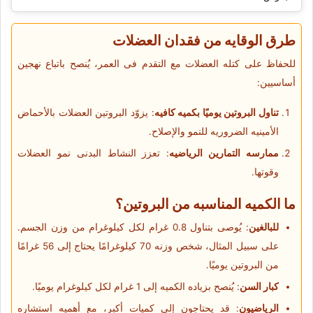
طرق الوقایه من فقدان العضلات
للحفاظ على کتله العضلات مع التقدم فی العمر، یُنصح باتباع نهجین
أساسیین:
تناول البروتین یومیًا بکمیه کافیه
: یزوّد البروتین العضلات بالأحماض
الأمینیه الضروریه للنمو والإصلاح.
ممارسه التمارین الریاضیه
: تعزز النشاط البدنی نمو العضلات
وقوتها.
ما الکمیه المناسبه من البروتین؟
للبالغین
: یُوصى بتناول 0.8 غرام لکل کیلوغرام من وزن الجسم.
على سبیل المثال، شخص وزنه 70 کیلوغرامًا یحتاج إلى 56 غرامًا
من البروتین یومیًا.
کبار السن
: یُنصح بزیاده الکمیه إلى 1 غرام لکل کیلوغرام یومیًا.
الریاضیون
: قد یحتاجون إلى کمیات أکبر، مع أهمیه استشاره