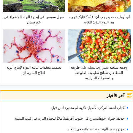
أی أوملیت جدید یجب أن أعدّه؟ علیک تجربه
سهل سوسن فی إیذج / الجنه الخضراء فی
هذا النوع اللذیذ للغایه
خوزستان
وصفه سلطه شیرازی: تتبیله على طریقه
تصمیم معقدات ثنائیه النواه لإنتاج أدویه
المطاعم، نصائح تقلیدیه، الطبیعه،
لعلاج السرطان
والسعرات الحراریه
آخر الأخبار
کباب أضنه الترکی الأصیل: نکهه لم تختبرها من قبل
حدیقه حیوان جوهانسبرغ فی جنوب أفریقیا: ملاذٌ للحیاه البریه فی قلب المدینه
جزیره جوز الهند: جنه استوائیه فی تایلاند