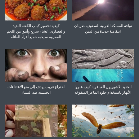
تواجه المملکه العربیه السعودیه ضرباتٍ
کیفیه تحضیر کباب الکفته اللذیذ
انتقامیهً جدیدهً من الیمن
والعصاری: عشاء سریع وأنیق من اللحم
المفروم سیحبه جمیع أفراد العائله
الجنود الآشوریون العباقره: کیف عبروا
اختراع غریب یهدف إلى منع الاعتداءات
الأنهار باستخدام جلود الماعز المنفوخه
الجنسیه ضد النساء