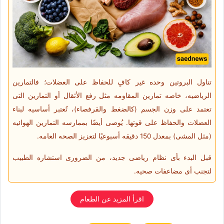
تناول البروتین وحده غیر کافٍ للحفاظ على العضلات؛ فالتمارین
الریاضیه، خاصه تمارین المقاومه مثل رفع الأثقال أو التمارین التی
تعتمد على وزن الجسم (کالضغط والقرفصاء)، تُعتبر أساسیه لبناء
العضلات والحفاظ على قوتها. یُوصى أیضًا بممارسه التمارین الهوائیه
(مثل المشی) بمعدل 150 دقیقه أسبوعیًا لتعزیز الصحه العامه.
قبل البدء بأی نظام ریاضی جدید، من الضروری استشاره الطبیب
لتجنب أی مضاعفات صحیه.
اقرأ المزید عن الطعام