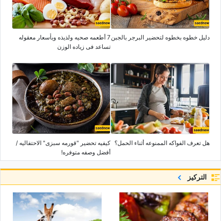
دلیل خطوه بخطوه لتحضیر البرجر بالجبن
7 أطعمه صحیه ولذیذه وبأسعار معقوله
تساعد فی زیاده الوزن
هل تعرف الفواکه الممنوعه أثناء الحمل؟
کیفیه تحضیر "قورمه سبزی" الاحتفالیه /
أفضل وصفه متوفره!
التركيز