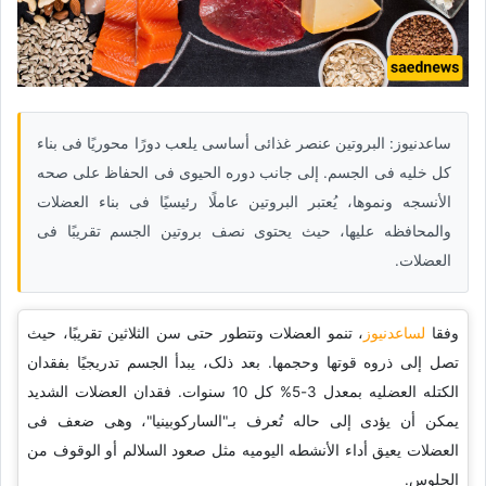
ساعدنیوز: البروتین عنصر غذائی أساسی یلعب دورًا محوریًا فی بناء
کل خلیه فی الجسم. إلى جانب دوره الحیوی فی الحفاظ على صحه
الأنسجه ونموها، یُعتبر البروتین عاملًا رئیسیًا فی بناء العضلات
والمحافظه علیها، حیث یحتوی نصف بروتین الجسم تقریبًا فی
العضلات.
وفقا
لساعدنیوز
، تنمو العضلات وتتطور حتى سن الثلاثین تقریبًا، حیث
تصل إلى ذروه قوتها وحجمها. بعد ذلک، یبدأ الجسم تدریجیًا بفقدان
الکتله العضلیه بمعدل 3-5% کل 10 سنوات. فقدان العضلات الشدید
یمکن أن یؤدی إلى حاله تُعرف بـ"السارکوبینیا"، وهی ضعف فی
العضلات یعیق أداء الأنشطه الیومیه مثل صعود السلالم أو الوقوف من
الجلوس.