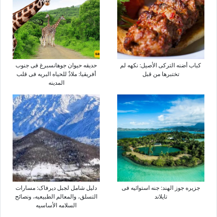
کباب أضنه الترکی الأصیل: نکهه لم
حدیقه حیوان جوهانسبرغ فی جنوب
تختبرها من قبل
أفریقیا: ملاذٌ للحیاه البریه فی قلب
المدینه
جزیره جوز الهند: جنه استوائیه فی
دلیل شامل لجبل دیرفاک: مسارات
تایلاند
التسلق، والمعالم الطبیعیه، ونصائح
السلامه الأساسیه