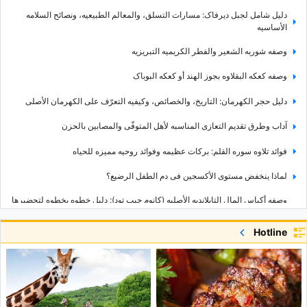
دلیل شامل لجبل دیرفاک: مسارات التسلق، والمعالم الطبیعیه، ونصائح السلامه
الأساسیه
وصفه شوربه الشعیر والفطر الکریمیه التبریزیه
وصفه کعکه البقلاوه بجوز الهند أو کعکه البوباک
دلیل حجر الکهرمان: التاریخ، والخصائص، وکیفیه التعرّف على الکهرمان الأصلی
آداب وطرق تقدیم التعازی المناسبه لأهل المتوفّى والمصابین بالحزن
فوائد تلاوه سوره القلم: برکات عظیمه وفوائد روحیه ممیزه للحیاه
لماذا ینخفض مستوى الأکسجین فی دم الطفل الرضیع؟
وصفه أکیاس المال التایلاندیه الأصلیه (کانوم جیب تود): دلیل خطوه بخطوه لتحضیرها
فی المنزل
Hotline
ما هو التکوین؟ أنواعه وکیفیه عمله
شرح أنواع الأقلام: أیّ نوع منها هو الأنسب لک؟
ینبوع کانی غرافان: أعجوبه طبیعیه مخفیه فی قلب محافظه أذربیجان الغربیه