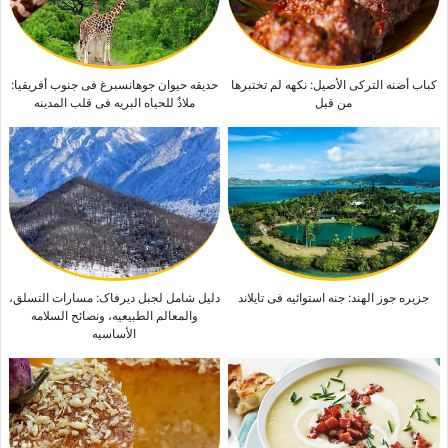
هل تختلف التارتات عن الفطائر؟ فهم الفرق بین هاتین الحلویین اللذیذتین
کباب أضنه الترکی الأصیل: نکهه لم تختبرها
حدیقه حیوان جوهانسبرغ فی جنوب أفریقیا:
من قبل
ملاذٌ للحیاه البریه فی قلب المدینه
جزیره جوز الهند: جنه استوائیه فی تایلاند
دلیل شامل لجبل دیرفاک: مسارات التسلق،
والمعالم الطبیعیه، ونصائح السلامه
الأساسیه