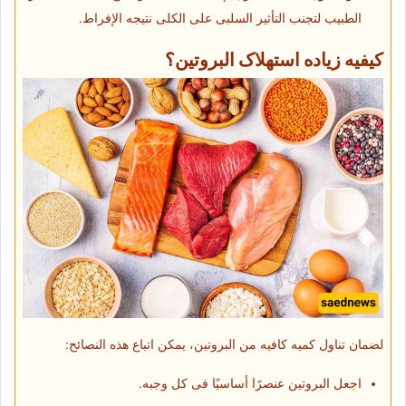
الطبیب لتجنب التأثیر السلبی على الکلى نتیجه الإفراط.
کیفیه زیاده استهلاک البروتین؟
لضمان تناول کمیه کافیه من البروتین، یمکن اتباع هذه النصائح:
اجعل البروتین عنصرًا أساسیًا فی کل وجبه.