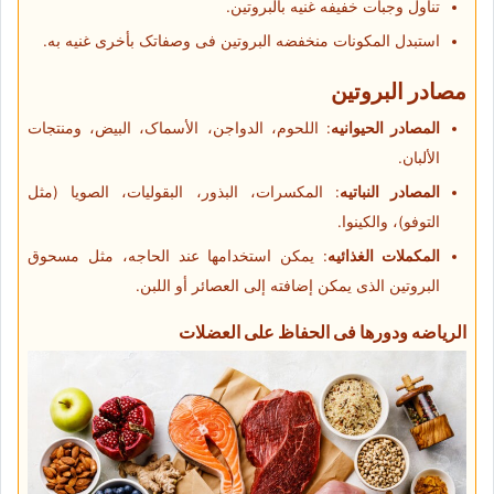
تناول وجبات خفیفه غنیه بالبروتین.
استبدل المکونات منخفضه البروتین فی وصفاتک بأخرى غنیه به.
مصادر البروتین
المصادر الحیوانیه
: اللحوم، الدواجن، الأسماک، البیض، ومنتجات
الألبان.
المصادر النباتیه
: المکسرات، البذور، البقولیات، الصویا (مثل
التوفو)، والکینوا.
المکملات الغذائیه
: یمکن استخدامها عند الحاجه، مثل مسحوق
البروتین الذی یمکن إضافته إلى العصائر أو اللبن.
الریاضه ودورها فی الحفاظ على العضلات