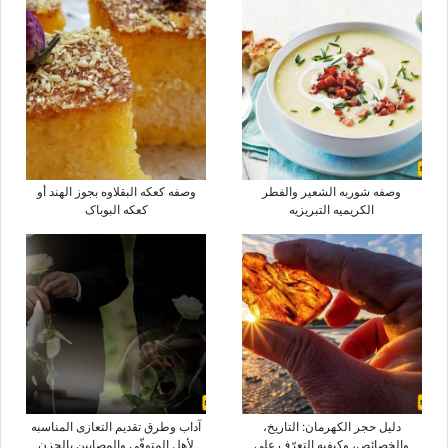
وصفه شوربه الشعیر والفطر
وصفه کعکه البقلاوه بجوز الهند أو
الکریمیه التبریزیه
کعکه البوباک
دلیل حجر الکهرمان: التاریخ،
آداب وطرق تقدیم التعازی المناسبه
والخصائص، وکیفیه التعرّف على
لأهل المتوفّى والمصابین بالحزن