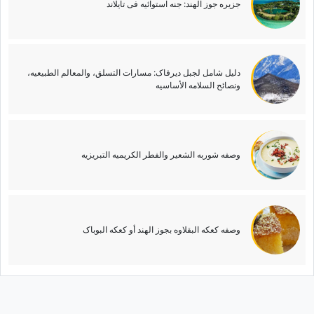
جزیره جوز الهند: جنه استوائیه فی تایلاند
دلیل شامل لجبل دیرفاک: مسارات التسلق، والمعالم الطبیعیه،
ونصائح السلامه الأساسیه
وصفه شوربه الشعیر والفطر الکریمیه التبریزیه
وصفه کعکه البقلاوه بجوز الهند أو کعکه البوباک