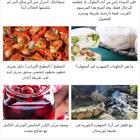
على النساء بأمرٍ من أحد الملوک، إذ خصّصه
سیفاجئک: أسرار خبز البرساق التی لم
للرجال فقط. وقد أصبح هذا المرسوم
تکشفها الجدّات أبداً
الغریب قصهً تاریخیهً طریفهً ومثیره
للفضول.
ما هی الحلویات الشهیره فی أصفهان؟
المطبخ | المطبخ الإیرانی | دلیل بصری
خطوه بخطوه لتحضیر سجق بندری لذیذ
على طریقه آبادان
نبع قلقل فی أزنا: الجوهره البلوریه فی
وصفه مربّى الکرز الحامض المنزلی الکامل
طبیعه لورستان
مع نصائح مفیده