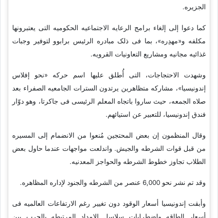
الجزیره.
کما دعوا إلى إلغاء برامج الرعایه الاجتماعیه الحکومیه التی یعتبرونها
مکلفه و«مهدِره»، بما فی ذلک مبادره الرئیس برابوو لتوفیر وجبات
غذائیه مجانیه ومشاریع التعاونیات القرویه.
وشهدت الاحتجاجات، التی أُطلق علیها اسم حرکه «نحو إفلاس
إندونیسیا»، مشارکه متظاهرین یرتدون السترات الجامعیه الصفراء بعد
صلاه الجمعه، حیث ساروا باتجاه المعلم الرئیسی فی جاکرتا، وهو دوّار
فندق إندونیسیا، للتعبیر عن استیائهم.
وقال المنظمون إن بعض المحتجین مُنعوا من الانضمام إلى المسیره
من قبل قوات الشرطه والجیش. واندلعت مواجهات عندما حاول بعض
الطلاب تجاوز خطوط الشرطه والحواجز المعدنیه.
وقد تم نشر نحو 6,000 عنصر من الشرطه والجنود لإداره المظاهره.
وأبقت إندونیسیا أسعار الوقود دون تغییر رغم الارتفاعات العالمیه فی
أسعار الطاقه واضطرابات سلاسل الإمداد المرتبطه بالحرب بین