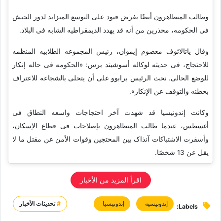
وطالب المتظاهرون أیضًا بفرض قیود على التوسع المتزاید لدور الجیش
فی الحکومه، محذرین من أنه قد یهدد الدیمقراطیه الشابه فی البلاد.
وقال یاتالاثوف معصوم إیموان، رئیس المجموعه الطلابیه المنظمه
للاحتجاج، فی حدیثه لوکاله أسوشیتد برس: «الحکومه فی حاله إنکار
للوضع الحالی. نحث الرئیس برابوو على أن یتحلى بالشجاعه للاعتراف
بخطئه والتوقف عن الإنکار».
وکانت إندونیسیا قد شهدت آخر احتجاجات واسعه النطاق فی
أغسطس، عندما طالب المتظاهرون بإصلاحات فی قطاع الإسکان،
وأسفرت الاشتباکات آنذاک بین المحتجین وقوات الأمن عن مقتل ما لا
یقل عن 13 شخصًا.
اقرأ المزید من الأخبار
إندونیسیه
إندونیسیا
#
تحديثات الأخبار
Labels: