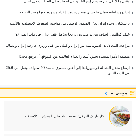
مقتل ما لا یقل عن جندیین إسرائیلیین فی انفجار خلال العملیات فی لبنان
إیران وسلطنه عُمان تناقشان مضیق هرمز؛ إعداد مسوده اقتراح قید التحضیر
بزشکیان: وحده إیران تعزّز الصمود الوطنی فی مواجهه الضغوط الاقتصادیه والأمنیه
خلف کوالیس الخلاف بین ترامب ووزیر دفاعه: هل تقف إیران فی قلب الصراع؟
مراجعه المحادثات الدبلوماسیه بین إیران وعُمان من قبل وزیری خارجیه إیران وإیطالیا
منظمه الأمم المتحده تحذر: أسعار الغذاء العالمیه من المتوقع أن ترتفع مجددًا
ارتفاع معدل البطاله فی نیوزیلندا إلى أعلى مستوى له منذ 10 سنوات لیصل إلى 5.6٪
فی الربع الثانی
موصى به
کارنیاریک الترکی: وصفه الباذنجان المحشو الکلاسیکیه