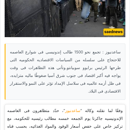
ساعدنیوز : تجمع نحو 1500 طالب إندونیسی فی شوارع العاصمه
للاحتجاج على سلسله من السیاسات الاقتصادیه الحکومیه التی
طرحها الرئیس برابوو سوبیانتو.وتأتی هذه التظاهرات فی وقت
یواجه فیه أکبر اقتصاد فی جنوب شرق آسیا ضغوطًا مالیه متزایده،
فی ظل أزمه عالمیه فی سلاسل الإمداد تؤثر على النمو والاستقرار
الاقتصادی فی البلاد.
وفقًا لما نقلته وکاله “
ساعدنیوز
”، حدّد متظاهرون فی العاصمه
الإندونیسیه جاکرتا یوم الجمعه خمسه مطالب رئیسیه للحکومه، مع
ترکیز خاص على خفض أسعار الوقود والمواد الغذائیه، بحسب قناه