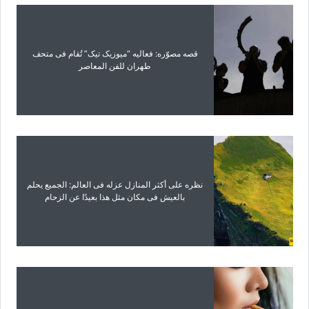
قصه مصوّره: فعالیه “میوزیک تیک” تُقام فی متحف
طهران للفن المعاصر
نظره على أکثر المنازل عزله فی العالم: الجمیع یحلم
بالعیش فی مکان مثل هذا بعیدًا عن الزحام