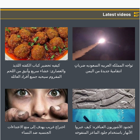
Latest videos
تواجه المملکه العربیه السعودیه ضرباتٍ
کیفیه تحضیر کباب الکفته اللذیذ
انتقامیهً جدیدهً من الیمن
والعصاری: عشاء سریع وأنیق من اللحم
المفروم سیحبه جمیع أفراد العائله
الجنود الآشوریون العباقره: کیف عبروا
اختراع غریب یهدف إلى منع الاعتداءات
الأنهار باستخدام جلود الماعز المنفوخه
الجنسیه ضد النساء