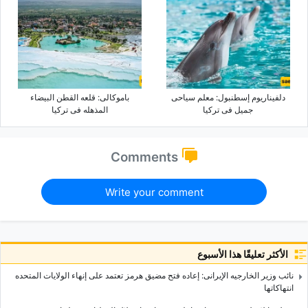
دلفیناریوم إسطنبول: معلم سیاحی
باموکالی: قلعه القطن البیضاء
جمیل فی ترکیا
المذهله فی ترکیا
Comments
Write your comment
الأكثر تعليقًا هذا الأسبوع
نائب وزیر الخارجیه الإیرانی: إعاده فتح مضیق هرمز تعتمد على إنهاء الولایات المتحده
انتهاکاتها