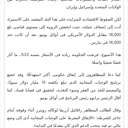
الولایات المتحده وإسرائیل وإیران.
لکن الضغوط الاقتصادیه المتزایده على هذا البلد المعتمد على الاستیراد
أدت إلى إضعاف عملته، حیث انخفض الروبیه إلى مستوى قیاسی بلغ
18,000 مقابل الدولار الأمریکی فی أوائل یونیو، بعد أن کانت عند
16,000 فی مارس.
هذا الأسبوع، فرضت الحکومه زیاده فی الأسعار بنسبه 32%، ما أثار
غضبًا شعبیًا واسعًا.
کما دعا المتظاهرون إلى إنفاق حکومی أکثر استهدافًا. وقد خضع
برنامج الوجبات المجانیه الذی تبلغ تکلفته 15 ملیار دولار سنویًا،
والمصمم للحد من الفقر وسوء التغذیه، لتحقیق فی قضایا فساد، کما
أقال الرئیس برابوو رئیس البرنامج فی أوائل یونیو.
وقال الطالب المتظاهر رافائیل أرریفا لوکاله رویترز أثناء وقوفه أمام
حاجز للشرطه: «الإنفاق المفرط على الوجبات المجانیه أدى إلى وضع
مالی تم فیه سحب الدعم الذی کان مقدمًا فی البدایه».