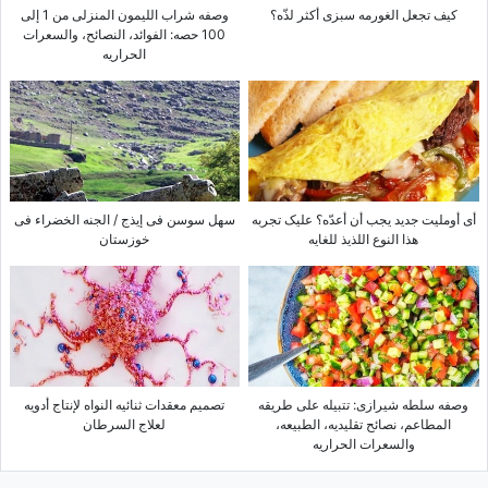
کیف تجعل الغورمه سبزی أکثر لذّه؟
وصفه شراب اللیمون المنزلی من 1 إلى
100 حصه: الفوائد، النصائح، والسعرات
الحراریه
أی أوملیت جدید یجب أن أعدّه؟ علیک تجربه
سهل سوسن فی إیذج / الجنه الخضراء فی
هذا النوع اللذیذ للغایه
خوزستان
وصفه سلطه شیرازی: تتبیله على طریقه
تصمیم معقدات ثنائیه النواه لإنتاج أدویه
المطاعم، نصائح تقلیدیه، الطبیعه،
لعلاج السرطان
والسعرات الحراریه