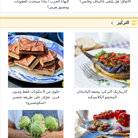
الاتفاق: هل یلتقی غالیباف وفانس؟
لإنهاء الحرب / ماذا سیحدث للعقوبات
ومضیق هرمز؟
التركيز
کارنیاریک الترکی: وصفه الباذنجان
حلوى من 6 مکونات فقط وبدون
المحشو الکلاسیکیه
فرن.. تعرّف على طریقه تحضیر
«سکوتشیرو»