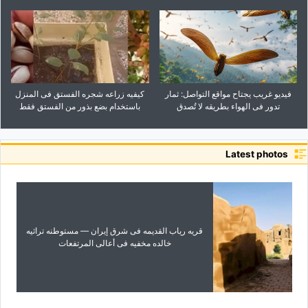
فیدیو غریب یجتاح مواقع التواصل: ثمار
کیفیه زراعه شجره الفستق فی المنزل
تدور فی الهواء بطریقه لا تُصدق
باستخدام بضع بذور من الفستق فقط
Latest photos
قریه ریاب القدیمه فی شرق إیران — مستوطنه تراثیه
خالده مخفیه فی أعالی المرتفعات