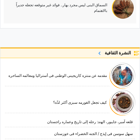
السماق البنی لیس مجرد بهار.. فوائد غیر متوقعه تجعله جدیراً
بالاهتمام
النشرة الثقافية
مقدمه عن منتزه کاریجینی الوطنی فی أسترالیا ومعالمه الساحره
کیف تجعل الغورمه سبزی أکثر لذّه؟
قلعه آمبر، جایبور، الهند: رحله إلى تاریخ وعماره راجستان
سهل سوسن فی إیذج / الجنه الخضراء فی خوزستان