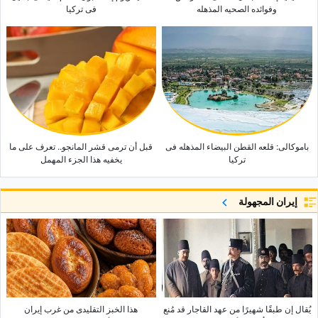
وفوائده الصحیه المذهله
فی ترکیا
باموکالی: قلعه القطن البیضاء المذهله فی
قبل أن ترمی قشر المانجو.. تعرف على ما
ترکیا
یخفیه هذا الجزء المهمل
إيران المجهولة
یُقال إن طبقًا شهیرًا من عهد القاجار قد مُنع
هذا الخبز التقلیدی من غرب إیران