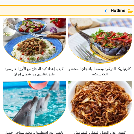
بقلاوه على شکل ورده.. حلوى قزوینیه تخطف الأنظار قبل أول لقمه
Hotline
وصفه شوربه الشعیریه الکریمیه: طعام شهی ومغذٍ یمنحک الدفء والراحه
إذا کنت تبحث عن عشاء سهل.. جرب مکرونه الباذنجان المشوی
کیفیه إعداد جیغو الدیک الرومی: طبق فارسی شهی وأنیق
کارنیاریک الترکی: وصفه الباذنجان المحشو
کیفیه إعداد کبد الدجاج مع الأرز الفارسی:
الکلاسیکیه
طبق تقلیدی من شمال إیران
کیفیه إعداد البصل المقلی المقرمش
دلفیناریوم إسطنبول: معلم سیاحی جمیل