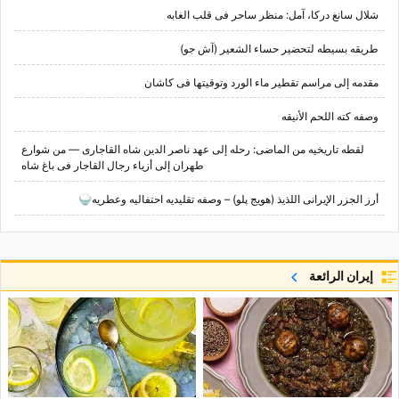
شلال سانغ درکا، آمل: منظر ساحر فی قلب الغابه
طریقه بسیطه لتحضیر حساء الشعیر (آش جو)
مقدمه إلى مراسم تقطیر ماء الورد وتوقیتها فی کاشان
وصفه کته اللحم الأنیقه
لقطه تاریخیه من الماضی: رحله إلى عهد ناصر الدین شاه القاجاری — من شوارع
طهران إلى أزیاء رجال القاجار فی باغ شاه
أرز الجزر الإیرانی اللذیذ (هویج پلو) – وصفه تقلیدیه احتفالیه وعطریه🍚
إيران الرائعة