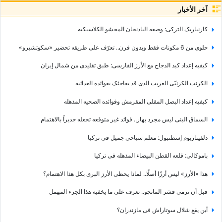
آخر الأخبار
کارنیاریک الترکی: وصفه الباذنجان المحشو الکلاسیکیه
حلوى من 6 مکونات فقط وبدون فرن.. تعرّف على طریقه تحضیر «سکوتشیرو»
کیفیه إعداد کبد الدجاج مع الأرز الفارسی: طبق تقلیدی من شمال إیران
الکرنب الکرنبّی الغریب الذی قد یفاجئک بفوائده الغذائیه
کیفیه إعداد البصل المقلی المقرمش وفوائده الصحیه المذهله
السماق البنی لیس مجرد بهار.. فوائد غیر متوقعه تجعله جدیراً بالاهتمام
دلفیناریوم إسطنبول: معلم سیاحی جمیل فی ترکیا
باموکالی: قلعه القطن البیضاء المذهله فی ترکیا
هذا «الأرز» لیس أرزًا أصلًا.. لماذا یحظى الأرز البری بکل هذا الاهتمام؟
قبل أن ترمی قشر المانجو.. تعرف على ما یخفیه هذا الجزء المهمل
أین یقع شلال سوتاراش فی مازندران؟