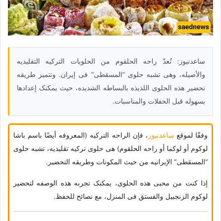
ساعدنیوز: تُعدّ راحه الحلقوم من الحلویات الترکیه التقلیدیه
والأصیله، وهی تشبه حلوى “المسقطی” فی إیران. وتتمیز طریقه
تحضیر هذه الحلوى اللذیذه بالبساطه الشدیده، حیث یمکنک إعدادها
بسهوله قبل الحفلات والمناسبات.
وفقًا لموقع
ساعدنیوز
، فإن الراحه الترکیه (المعروفه أیضًا باسم باشا
لوکوم أو لوکما أو راحه الحلقوم) هی حلوى ترکیه تقلیدیه، تشبه حلوى
“المسقطی” الإیرانیه من حیث المکونات وطریقه التحضیر.
إذا کنت من محبی هذه الحلوى، یمکنک تجربه هذه الوصفه لتحضیر
لوکوم الزنجبیل والفستق فی المنزل، مع نصائح للحفظ.