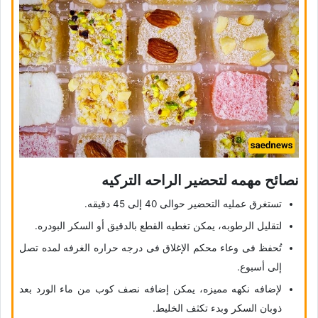
نصائح مهمه لتحضیر الراحه الترکیه
تستغرق عملیه التحضیر حوالی 40 إلى 45 دقیقه.
لتقلیل الرطوبه، یمکن تغطیه القطع بالدقیق أو السکر البودره.
تُحفظ فی وعاء محکم الإغلاق فی درجه حراره الغرفه لمده تصل
إلى أسبوع.
لإضافه نکهه ممیزه، یمکن إضافه نصف کوب من ماء الورد بعد
ذوبان السکر وبدء تکثف الخلیط.