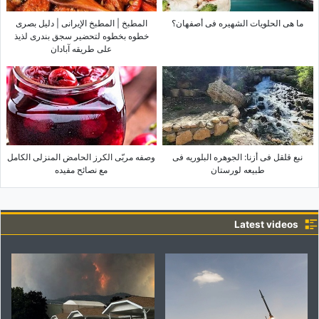
ما هی الحلویات الشهیره فی أصفهان؟
المطبخ | المطبخ الإیرانی | دلیل بصری
خطوه بخطوه لتحضیر سجق بندری لذیذ
على طریقه آبادان
نبع قلقل فی أزنا: الجوهره البلوریه فی
وصفه مربّى الکرز الحامض المنزلی الکامل
طبیعه لورستان
مع نصائح مفیده
Latest videos