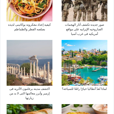
صور جدیده تکشف آثار الهجمات
کیفیه إعداد معکرونه بوکاتینی لذیذه
الصاروخیه الإیرانیه على مواقع
بصلصه الفطر والطماطم
أمریکیه فی غرب آسیا
لماذا تُعدّ أنطالیا خیارًا رائعًا للسیاحه؟
اکتشف مدینه برغامون الأثریه فی
إزمیر وأبرز معالمها التی لا بد من
زیارتها