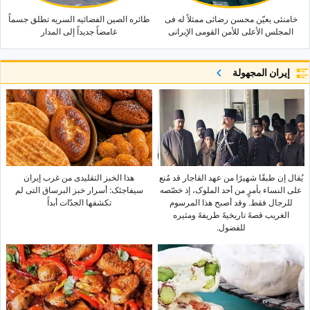
خامنئی یعیّن محسن رضائی ممثلاً له فی
طائره الصین الفضائیه السریه تطلق جسماً
المجلس الأعلى للأمن القومی الإیرانی
غامضاً جدیداً إلى المدار
إيران المجهولة
یُقال إن طبقًا شهیرًا من عهد القاجار قد مُنع
هذا الخبز التقلیدی من غرب إیران
على النساء بأمرٍ من أحد الملوک، إذ خصّصه
سیفاجئک: أسرار خبز البرساق التی لم
للرجال فقط. وقد أصبح هذا المرسوم
تکشفها الجدّات أبداً
الغریب قصهً تاریخیهً طریفهً ومثیره
للفضول.