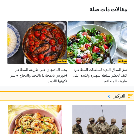
مقالات ذات صلة
سرّ المذاق اللذیذ لسلطات المطاعم:
یخنه الباذنجان على طریقه المطاعم
کیف تُحضّر سلطه شهیره ولذیذه على
(خورش بادمجان) باللحم والدجاج + سر
طریقه المطاعم
نکهتها اللذیذه
التركيز