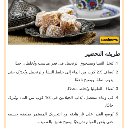
طریقه التحضیر
یُنخل النشا ومسحوق الزنجبیل فی قدر مناسب ویُخلطان جیدًا.
یُضاف 2.5 کوب من الماء إلى خلیط النشا والزنجبیل ویُحرّک حتى
یذوب تمامًا ویصبح ناعمًا.
تُضاف الفانیلیا ویُخلط مجددًا.
فی وعاء منفصل، یُذاب الجیلاتین فی 1/3 کوب من الماء ویُترک
جانبًا.
یُوضع القدر على نار هادئه مع التحریک المستمر بملعقه خشبیه
حتى یثخن القوام تدریجیًا لیصبح شبیهًا بالعصیده.