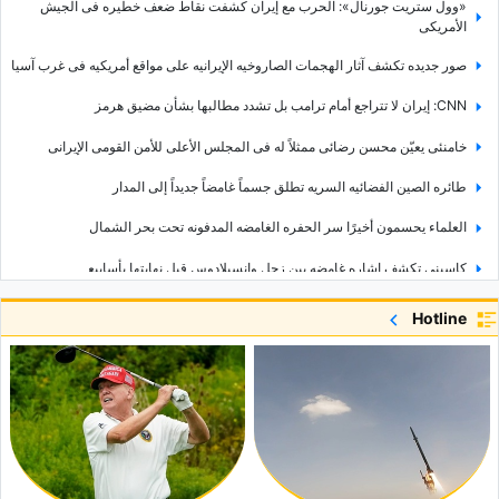
«وول ستریت جورنال»: الحرب مع إیران کشفت نقاط ضعف خطیره فی الجیش
الأمریکی
صور جدیده تکشف آثار الهجمات الصاروخیه الإیرانیه على مواقع أمریکیه فی غرب آسیا
CNN: إیران لا تتراجع أمام ترامب بل تشدد مطالبها بشأن مضیق هرمز
خامنئی یعیّن محسن رضائی ممثلاً له فی المجلس الأعلى للأمن القومی الإیرانی
طائره الصین الفضائیه السریه تطلق جسماً غامضاً جدیداً إلى المدار
العلماء یحسمون أخیرًا سر الحفره الغامضه المدفونه تحت بحر الشمال
کاسینی تکشف إشاره غامضه بین زحل وإنسیلادوس قبل نهایتها بأسابیع
«یدیعوت أحرونوت» تعترف: إسرائیل أصبحت معزوله ومکروهه فی العالم
Hotline
«الانتحار الانتخابی».. انتقادات إسرائیلیه حاده لتحرکات نتنیاهو قبل التصویت
مهله 21 یومًا.. البنتاغون یضغط على شرکات السلاح لتسریع الإنتاج والتسلیم
إیران تکشف عن لقاح «أنغارا» المحلی بالتزامن مع مشروع جدید لعلاج السرطان