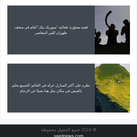
قصه مصوّره: فعالیه “میوزیک تیک” تُقام فی متحف
طهران للفن المعاصر
نظره على أکثر المنازل عزله فی العالم: الجمیع یحلم
بالعیش فی مکان مثل هذا بعیدًا عن الزحام
© 2024 جميع الحقوق محفوظة
saednews.com