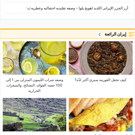
أرز الجزر الإیرانی اللذیذ (هویج پلو) – وصفه تقلیدیه احتفالیه وعطریه🍚
إيران الرائعة
کیف تجعل الغورمه سبزی أکثر لذّه؟
وصفه شراب اللیمون المنزلی من 1 إلى
100 حصه: الفوائد، النصائح، والسعرات
الحراریه