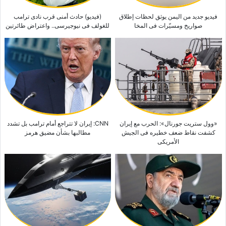
فیدیو جدید من الیمن یوثق لحظات إطلاق
(فیدیو) حادث أمنی قرب نادی ترامب
صواریخ ومسیّرات فی المخا
للغولف فی نیوجیرسی.. واعتراض طائرتین
«وول ستریت جورنال»: الحرب مع إیران
CNN: إیران لا تتراجع أمام ترامب بل تشدد
کشفت نقاط ضعف خطیره فی الجیش
مطالبها بشأن مضیق هرمز
الأمریکی