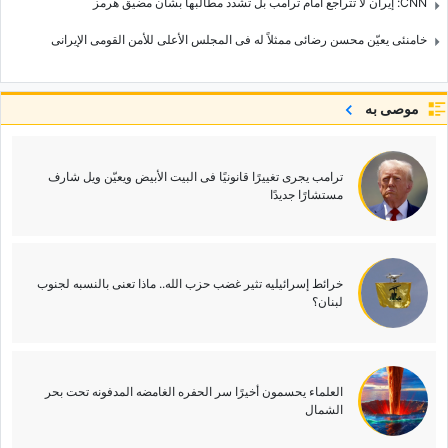
CNN: إیران لا تتراجع أمام ترامب بل تشدد مطالبها بشأن مضیق هرمز
خامنئی یعیّن محسن رضائی ممثلاً له فی المجلس الأعلى للأمن القومی الإیرانی
موصى به
ترامب یجری تغییرًا قانونیًا فی البیت الأبیض ویعیّن ویل شارف
مستشارًا جدیدًا
خرائط إسرائیلیه تثیر غضب حزب الله.. ماذا تعنی بالنسبه لجنوب
لبنان؟
العلماء یحسمون أخیرًا سر الحفره الغامضه المدفونه تحت بحر
الشمال