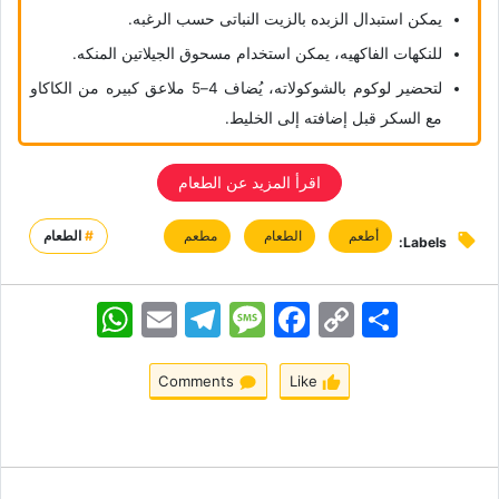
یمکن استبدال الزبده بالزیت النباتی حسب الرغبه.
للنکهات الفاکهیه، یمکن استخدام مسحوق الجیلاتین المنکه.
لتحضیر لوکوم بالشوکولاته، یُضاف 4–5 ملاعق کبیره من الکاکاو
مع السکر قبل إضافته إلى الخلیط.
اقرأ المزید عن الطعام
أطعم
الطعام
مطعم
#
الطعام
Labels:
اشتراک
Copy
Facebook
Message
Telegram
Email
WhatsApp
Link
Comments
Like