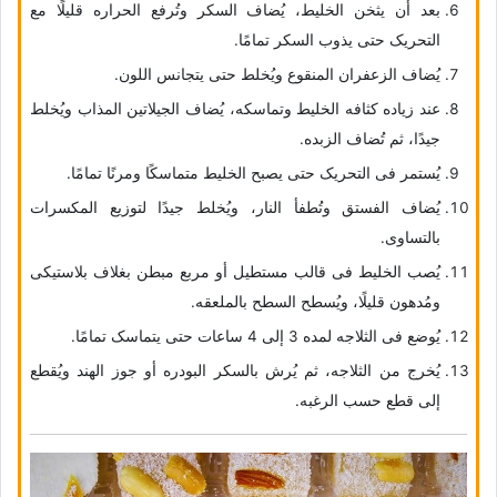
بعد أن یثخن الخلیط، یُضاف السکر وتُرفع الحراره قلیلًا مع
التحریک حتى یذوب السکر تمامًا.
یُضاف الزعفران المنقوع ویُخلط حتى یتجانس اللون.
عند زیاده کثافه الخلیط وتماسکه، یُضاف الجیلاتین المذاب ویُخلط
جیدًا، ثم تُضاف الزبده.
یُستمر فی التحریک حتى یصبح الخلیط متماسکًا ومرنًا تمامًا.
یُضاف الفستق وتُطفأ النار، ویُخلط جیدًا لتوزیع المکسرات
بالتساوی.
یُصب الخلیط فی قالب مستطیل أو مربع مبطن بغلاف بلاستیکی
ومُدهون قلیلًا، ویُسطح السطح بالملعقه.
یُوضع فی الثلاجه لمده 3 إلى 4 ساعات حتى یتماسک تمامًا.
یُخرج من الثلاجه، ثم یُرش بالسکر البودره أو جوز الهند ویُقطع
إلى قطع حسب الرغبه.