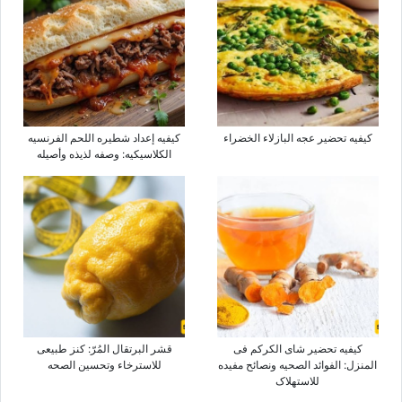
کیفیه تحضیر عجه البازلاء الخضراء
کیفیه إعداد شطیره اللحم الفرنسیه
الکلاسیکیه: وصفه لذیذه وأصیله
کیفیه تحضیر شای الکرکم فی
قشر البرتقال المُرّ: کنز طبیعی
المنزل: الفوائد الصحیه ونصائح مفیده
للاسترخاء وتحسین الصحه
للاستهلاک