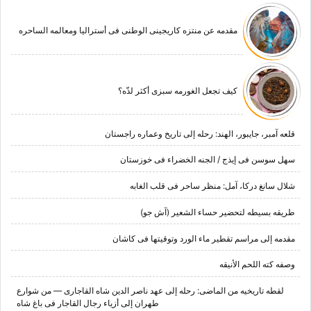
مقدمه عن منتزه کاریجینی الوطنی فی أسترالیا ومعالمه الساحره
کیف تجعل الغورمه سبزی أکثر لذّه؟
قلعه آمبر، جایبور، الهند: رحله إلى تاریخ وعماره راجستان
سهل سوسن فی إیذج / الجنه الخضراء فی خوزستان
شلال سانغ درکا، آمل: منظر ساحر فی قلب الغابه
طریقه بسیطه لتحضیر حساء الشعیر (آش جو)
مقدمه إلى مراسم تقطیر ماء الورد وتوقیتها فی کاشان
وصفه کته اللحم الأنیقه
لقطه تاریخیه من الماضی: رحله إلى عهد ناصر الدین شاه القاجاری — من شوارع
طهران إلى أزیاء رجال القاجار فی باغ شاه