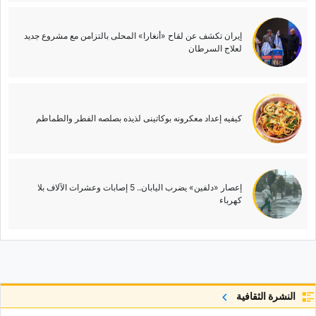
إیران تکشف عن لقاح «أنغارا» المحلی بالتزامن مع مشروع جدید
لعلاج السرطان
کیفیه إعداد معکرونه بوکاتینی لذیذه بصلصه الفطر والطماطم
إعصار «دلفین» یضرب الیابان.. 5 إصابات وعشرات الآلاف بلا
کهرباء
النشرة الثقافية