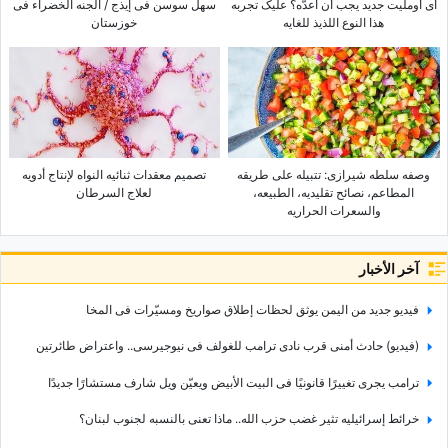
أی أوملیت جدید یجب أن أعدّه؟ علیک تجربه
سهل سوسن فی إیذج / الجنه الخضراء فی
هذا النوع اللذیذ للغایه
خوزستان
وصفه سلطه شیرازی: تتبیله على طریقه
تصمیم معقدات ثنائیه النواه لإنتاج أدویه
المطاعم، نصائح تقلیدیه، الطبیعه،
لعلاج السرطان
والسعرات الحراریه
آخر الأخبار
فیدیو جدید من الیمن یوثق لحظات إطلاق صواریخ ومسیّرات فی المخا
(فیدیو) حادث أمنی قرب نادی ترامب للغولف فی نیوجیرسی.. واعتراض طائرتین
ترامب یجری تغییرًا قانونیًا فی البیت الأبیض ویعیّن ویل شارف مستشارًا جدیدًا
خرائط إسرائیلیه تثیر غضب حزب الله.. ماذا تعنی بالنسبه لجنوب لبنان؟