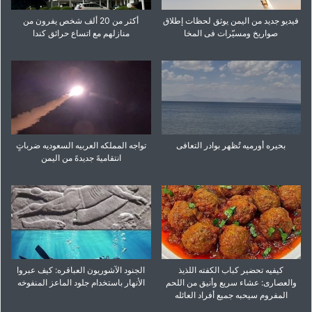
فیدیو جدید من الیمن یوثق لحظات إطلاق
أکثر من 20 ألف شخص یفرون من
صواریخ ومسیّرات فی المخا
منازلهم مع اتساع حرائق کندا
بحیره أورمیه تُظهر بوادر التعافی
تواجه المملکه العربیه السعودیه ضرباتٍ
انتقامیهً جدیدهً من الیمن
کیفیه تحضیر کباب الکفته اللذیذ
الجنود الآشوریون العباقره: کیف عبروا
والعصاری: عشاء سریع وأنیق من اللحم
الأنهار باستخدام جلود الماعز المنفوخه
المفروم سیحبه جمیع أفراد العائله