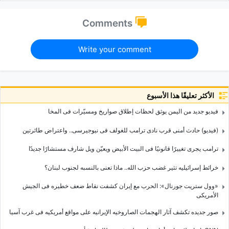
Comments
Write your comment
الأكثر تعليقًا هذا الأسبوع
فیدیو جدید من الیمن یوثق لحظات إطلاق صواریخ ومسیّرات فی المخا
(فیدیو) حادث أمنی قرب نادی ترامب للغولف فی نیوجیرسی.. واعتراض طائرتین
ترامب یجری تغییرًا قانونیًا فی البیت الأبیض ویعیّن ویل شارف مستشارًا جدیدًا
خرائط إسرائیلیه تثیر غضب حزب الله.. ماذا تعنی بالنسبه لجنوب لبنان؟
«وول ستریت جورنال»: الحرب مع إیران کشفت نقاط ضعف خطیره فی الجیش
الأمریکی
صور جدیده تکشف آثار الهجمات الصاروخیه الإیرانیه على مواقع أمریکیه فی غرب آسیا