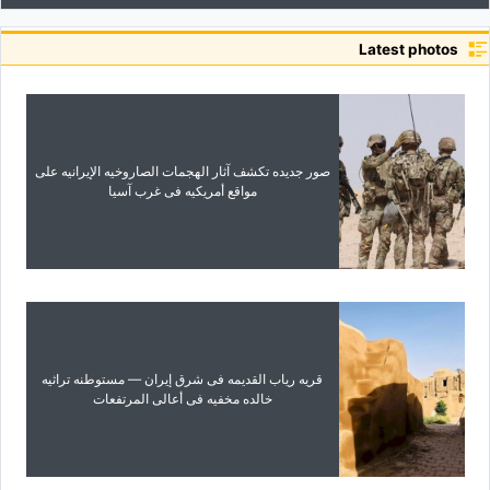
Latest photos
صور جدیده تکشف آثار الهجمات الصاروخیه الإیرانیه على
مواقع أمریکیه فی غرب آسیا
قریه ریاب القدیمه فی شرق إیران — مستوطنه تراثیه
خالده مخفیه فی أعالی المرتفعات