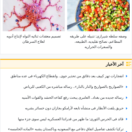
وصفه سلطه شیرازی: تتبیله على طریقه
تصمیم معقدات ثنائیه النواه لإنتاج أدویه
المطاعم، نصائح تقلیدیه، الطبیعه،
لعلاج السرطان
والسعرات الحراریه
آخر الأخبار
انفجارات تهز کییف بعد دقائق من تحذیر جوی.. وانقطاع الکهرباء فی عده مناطق
«الصواریخ بالصواریخ والنار بالنار».. رساله مباشره من الکعبی للریاض
رساله جدیده من بغداد.. العامری یبحث رفع کفاءه الحشد والقوات الأمنیه
حریق یلفت الأنظار فی منشأه تابعه لأرامکو بجازان دون خسائر بشریه
قائد فی الحرس الثوری: ما ظهر من قدراتنا العسکریه لیس سوى جزء منها
ترکیا تکشف تفاصیل اتفاق دفاعی مع السعودیه وباکستان یشبه «الماده الخامسه»