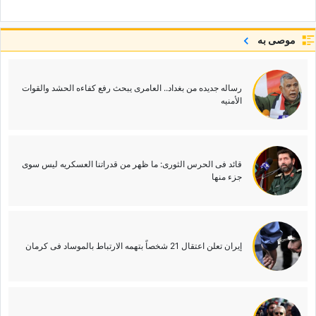
موصى به
رساله جدیده من بغداد.. العامری یبحث رفع کفاءه الحشد والقوات
الأمنیه
قائد فی الحرس الثوری: ما ظهر من قدراتنا العسکریه لیس سوى
جزء منها
إیران تعلن اعتقال 21 شخصاً بتهمه الارتباط بالموساد فی کرمان