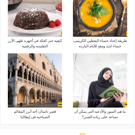
طریقه إعداد حساء الیقطین الکریمی:
کیفیه خبز کعکه فی أجهزه طهی الأرز
حساء لذیذ ومغذٍ للأیام البارده
التقلیدیه والرقمیه
ما هی السور والأدعیه التی یمکن أن
قصر داسال: أحد أبرز المعالم
تساعد على زیاده الصبر؟
السیاحیه فی إیطالیا