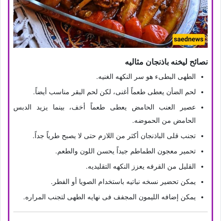
نصائح لیخنه باذنجان مثالیه
الطهی البطیء هو سر النکهه الغنیه.
لحم الضأن یعطی طعماً أغنى، لکن لحم البقر مناسب أیضاً.
عصیر العنب الحامض یعطی طعماً أخف، بینما یزید الدبس
الحامض من الحموضه.
تجنب قلی الباذنجان أکثر من اللازم حتى لا یصبح طریاً جداً.
تحمیر معجون الطماطم جیداً یحسن اللون والطعم.
القلیل من القرفه یعزز النکهه التقلیدیه.
یمکن تحضیر نسخه نباتیه باستخدام الصویا أو الفطر.
یمکن إضافه اللیمون المجفف فی نهایه الطهی لتجنب المراره.