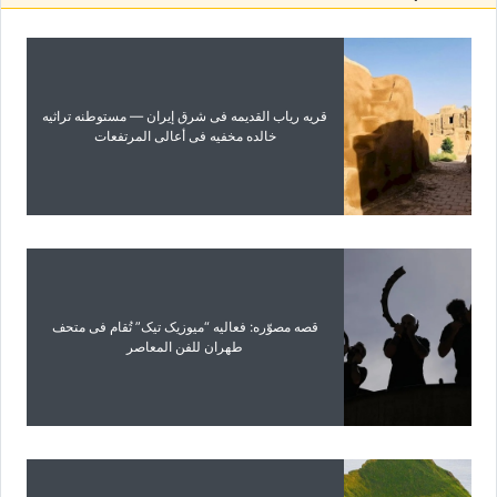
قریه ریاب القدیمه فی شرق إیران — مستوطنه تراثیه
خالده مخفیه فی أعالی المرتفعات
قصه مصوّره: فعالیه “میوزیک تیک” تُقام فی متحف
طهران للفن المعاصر