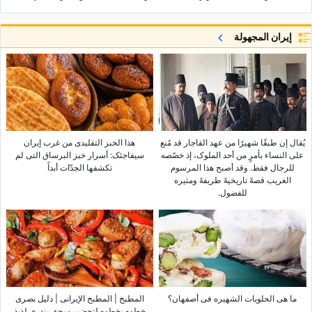
إيران المجهولة
یُقال إن طبقًا شهیرًا من عهد القاجار قد مُنع
هذا الخبز التقلیدی من غرب إیران
على النساء بأمرٍ من أحد الملوک، إذ خصّصه
سیفاجئک: أسرار خبز البرساق التی لم
للرجال فقط. وقد أصبح هذا المرسوم
تکشفها الجدّات أبداً
الغریب قصهً تاریخیهً طریفهً ومثیره
للفضول.
ما هی الحلویات الشهیره فی أصفهان؟
المطبخ | المطبخ الإیرانی | دلیل بصری
خطوه بخطوه لتحضیر سجق بندری لذیذ