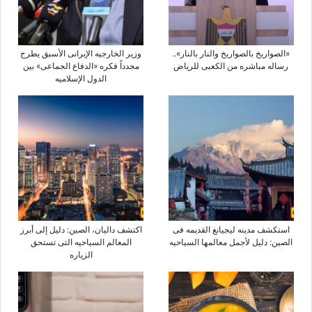
«الصواریخ بالصواریخ والنار بالنار»..
وزیر الخارجیه الإیرانی الأسبق یطرح
رساله مباشره من الکعبی للریاض
مجدداً فکره «الدفاع الجماعی» بین
الدول الإسلامیه
استکشف مدینه لیجیانغ القدیمه فی
اکتشف دالیان، الصین: دلیل إلى أبرز
الصین: دلیل لأجمل معالمها السیاحیه
المعالم السیاحیه التی تستحق
الزیاره