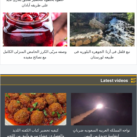
على طریقه آبادان
نبع قلقل فی أزنا: الجوهره البلوریه فی
وصفه مربّى الکرز الحامض المنزلی الکامل
طبیعه لورستان
مع نصائح مفیده
Latest videos
تواجه المملکه العربیه السعودیه ضرباتٍ
کیفیه تحضیر کباب الکفته اللذیذ
انتقامیهً جدیدهً من الیمن
والعصاری: عشاء سریع وأنیق من اللحم