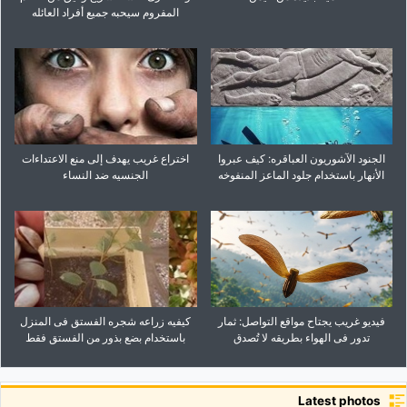
المفروم سیحبه جمیع أفراد العائله
الجنود الآشوریون العباقره: کیف عبروا
اختراع غریب یهدف إلى منع الاعتداءات
الأنهار باستخدام جلود الماعز المنفوخه
الجنسیه ضد النساء
فیدیو غریب یجتاح مواقع التواصل: ثمار
کیفیه زراعه شجره الفستق فی المنزل
تدور فی الهواء بطریقه لا تُصدق
باستخدام بضع بذور من الفستق فقط
Latest photos