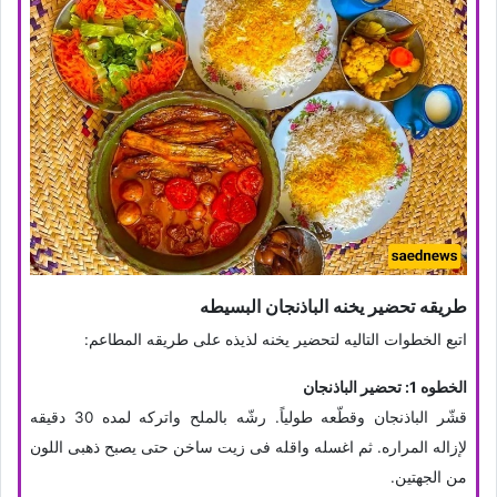
طریقه تحضیر یخنه الباذنجان البسیطه
اتبع الخطوات التالیه لتحضیر یخنه لذیذه على طریقه المطاعم:
الخطوه 1: تحضیر الباذنجان
قشّر الباذنجان وقطّعه طولیاً. رشّه بالملح واترکه لمده 30 دقیقه
لإزاله المراره. ثم اغسله واقله فی زیت ساخن حتى یصبح ذهبی اللون
من الجهتین.