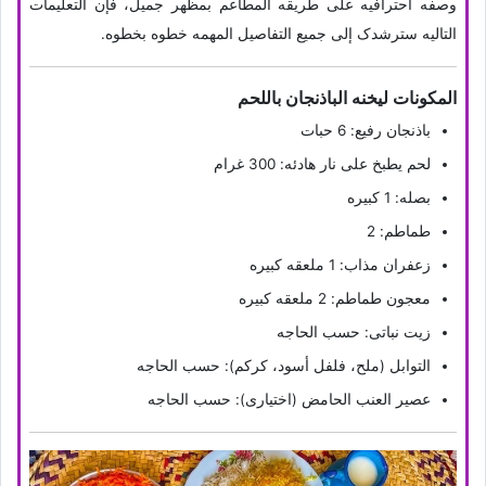
وصفه احترافیه على طریقه المطاعم بمظهر جمیل، فإن التعلیمات
التالیه سترشدک إلى جمیع التفاصیل المهمه خطوه بخطوه.
المکونات لیخنه الباذنجان باللحم
باذنجان رفیع: 6 حبات
لحم یطبخ على نار هادئه: 300 غرام
بصله: 1 کبیره
طماطم: 2
زعفران مذاب: 1 ملعقه کبیره
معجون طماطم: 2 ملعقه کبیره
زیت نباتی: حسب الحاجه
التوابل (ملح، فلفل أسود، کرکم): حسب الحاجه
عصیر العنب الحامض (اختیاری): حسب الحاجه