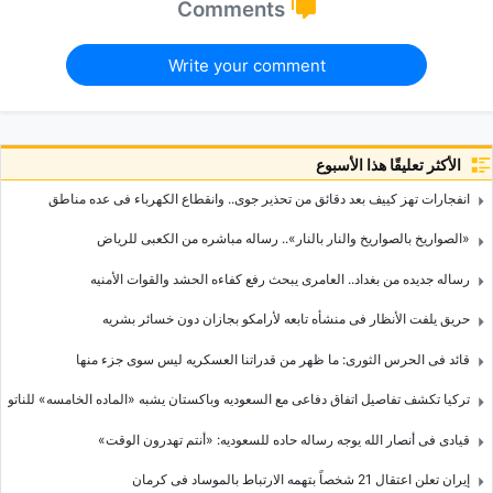
Comments
Write your comment
الأكثر تعليقًا هذا الأسبوع
انفجارات تهز کییف بعد دقائق من تحذیر جوی.. وانقطاع الکهرباء فی عده مناطق
«الصواریخ بالصواریخ والنار بالنار».. رساله مباشره من الکعبی للریاض
رساله جدیده من بغداد.. العامری یبحث رفع کفاءه الحشد والقوات الأمنیه
حریق یلفت الأنظار فی منشأه تابعه لأرامکو بجازان دون خسائر بشریه
قائد فی الحرس الثوری: ما ظهر من قدراتنا العسکریه لیس سوى جزء منها
ترکیا تکشف تفاصیل اتفاق دفاعی مع السعودیه وباکستان یشبه «الماده الخامسه» للناتو
قیادی فی أنصار الله یوجه رساله حاده للسعودیه: «أنتم تهدرون الوقت»
إیران تعلن اعتقال 21 شخصاً بتهمه الارتباط بالموساد فی کرمان