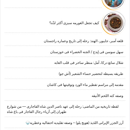
کیف تجعل الغورمه سبزی أکثر لذّه؟
قلعه آمبر، جایبور، الهند: رحله إلى تاریخ وعماره راجستان
سهل سوسن فی إیذج / الجنه الخضراء فی خوزستان
شلال سانغ درکا، آمل: منظر ساحر فی قلب الغابه
طریقه بسیطه لتحضیر حساء الشعیر (آش جو)
مقدمه إلى مراسم تقطیر ماء الورد وتوقیتها فی کاشان
وصفه کته اللحم الأنیقه
لقطه تاریخیه من الماضی: رحله إلى عهد ناصر الدین شاه القاجاری — من شوارع
طهران إلى أزیاء رجال القاجار فی باغ شاه
أرز الجزر الإیرانی اللذیذ (هویج پلو) – وصفه تقلیدیه احتفالیه وعطریه🍚