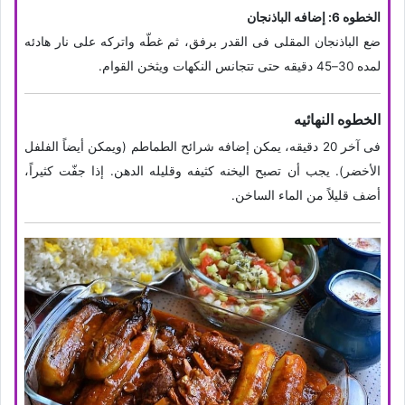
الخطوه 6: إضافه الباذنجان
ضع الباذنجان المقلی فی القدر برفق، ثم غطّه واترکه على نار هادئه
لمده 30–45 دقیقه حتى تتجانس النکهات ویثخن القوام.
الخطوه النهائیه
فی آخر 20 دقیقه، یمکن إضافه شرائح الطماطم (ویمکن أیضاً الفلفل
الأخضر). یجب أن تصبح الیخنه کثیفه وقلیله الدهن. إذا جفّت کثیراً،
أضف قلیلاً من الماء الساخن.