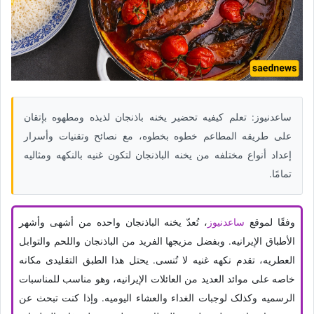
ساعدنیوز: تعلم کیفیه تحضیر یخنه باذنجان لذیذه ومطهوه بإتقان
على طریقه المطاعم خطوه بخطوه، مع نصائح وتقنیات وأسرار
إعداد أنواع مختلفه من یخنه الباذنجان لتکون غنیه بالنکهه ومثالیه
تمامًا.
وفقًا لموقع
ساعدنیوز
، تُعدّ یخنه الباذنجان واحده من أشهى وأشهر
الأطباق الإیرانیه. وبفضل مزیجها الفرید من الباذنجان واللحم والتوابل
العطریه، تقدم نکهه غنیه لا تُنسى. یحتل هذا الطبق التقلیدی مکانه
خاصه على موائد العدید من العائلات الإیرانیه، وهو مناسب للمناسبات
الرسمیه وکذلک لوجبات الغداء والعشاء الیومیه. وإذا کنت تبحث عن