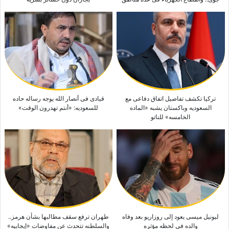
ترکیا تکشف تفاصیل اتفاق دفاعی مع
قیادی فی أنصار الله یوجه رساله حاده
السعودیه وباکستان یشبه «الماده
للسعودیه: «أنتم تهدرون الوقت»
الخامسه» للناتو
لیونیل میسی یعود إلى روزاریو بعد وفاه
طهران ترفع سقف مطالبها بشأن هرمز..
والده فی لحظه مؤثره
والسلطنه تتحدث عن مفاوضات «إیجابیه»