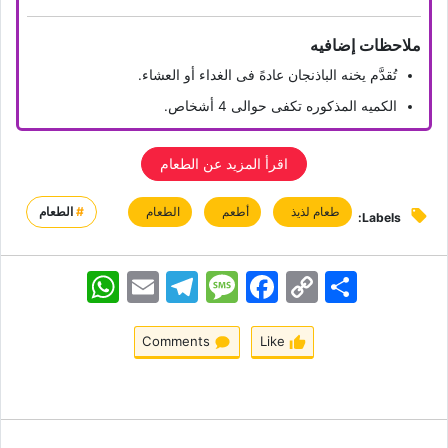
ملاحظات إضافیه
تُقدَّم یخنه الباذنجان عادهً فی الغداء أو العشاء.
الکمیه المذکوره تکفی حوالی 4 أشخاص.
اقرأ المزید عن الطعام
طعام لذیذ
أطعم
الطعام
#
الطعام
Labels:
اشتراک
Copy
Facebook
Message
Telegram
Email
WhatsApp
Link
Comments
Like