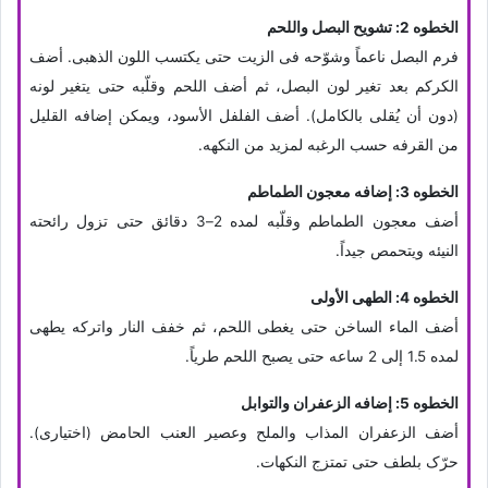
الخطوه 2: تشویح البصل واللحم
فرم البصل ناعماً وشوّحه فی الزیت حتى یکتسب اللون الذهبی. أضف
الکرکم بعد تغیر لون البصل، ثم أضف اللحم وقلّبه حتى یتغیر لونه
(دون أن یُقلى بالکامل). أضف الفلفل الأسود، ویمکن إضافه القلیل
من القرفه حسب الرغبه لمزید من النکهه.
الخطوه 3: إضافه معجون الطماطم
أضف معجون الطماطم وقلّبه لمده 2–3 دقائق حتى تزول رائحته
النیئه ویتحمص جیداً.
الخطوه 4: الطهی الأولی
أضف الماء الساخن حتى یغطی اللحم، ثم خفف النار واترکه یطهى
لمده 1.5 إلى 2 ساعه حتى یصبح اللحم طریاً.
الخطوه 5: إضافه الزعفران والتوابل
أضف الزعفران المذاب والملح وعصیر العنب الحامض (اختیاری).
حرّک بلطف حتى تمتزج النکهات.