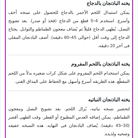
یخنه الباذنجان بالدجاج
یمکن استبدال اللحم الأحمر بالدجاج للحصول على نسخه أخف
وأسرع. استخدم 4–5 قطع من الدجاج (فخذ أو صدر). بعد تشویح
البصل، یُطهى الدجاج قلیلاً ثم یُضاف معجون الطماطم والتوابل. یحتاج
الدجاج إلى وقت أقل (حوالی 45–60 دقیقه). أضف الباذنجان المقلی
فی آخر 20 دقیقه.
یخنه الباذنجان باللحم المفروم
یمکن استخدام اللحم المفروم على شکل کرات صغیره بدلاً من اللحم
المقطّع. هذه الطریقه أسرع وأسهل مع الحفاظ على المذاق الغنی.
یخنه الباذنجان النباتیه
لتحضیر نسخه نباتیه، یُزال اللحم. بعد تشویح البصل ومعجون
الطماطم، یمکن إضافه العدس المطبوخ أو الفطر. وقت الطهی أقصر
(30–45 دقیقه). یُضاف الباذنجان فی النهایه. هذه النسخه خفیفه
وصحیه ولذیذه.