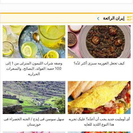
إيران الرائعة
کیف تجعل الغورمه سبزی أکثر لذّه؟
وصفه شراب اللیمون المنزلی من 1 إلى
100 حصه: الفوائد، النصائح، والسعرات
الحراریه
أی أوملیت جدید یجب أن أعدّه؟ علیک تجربه
سهل سوسن فی إیذج / الجنه الخضراء فی
هذا النوع اللذیذ للغایه
خوزستان