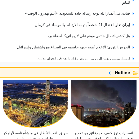
للناتو
قیادی فی أنصار الله یوجه رساله حاده للسعودیه: «أنتم تهدرون الوقت»
إیران تعلن اعتقال 21 شخصاً بتهمه الارتباط بالموساد فی کرمان
هل کشف اتصال هاتفی موقع علی لاریجانی؟ القضاء یرد
الحرس الثوری: الإعلام أصبح جبهه حاسمه فی الصراع مع واشنطن وإسرائیل
لیونیل میسی یعود إلى روزاریو بعد وفاه والده فی لحظه مؤثره
وزیر الخارجیه الإیرانی الأسبق یطرح مجدداً فکره «الدفاع الجماعی» بین الدول
Hotline
الإسلامیه
طهران ترفع سقف مطالبها بشأن هرمز.. والسلطنه تتحدث عن مفاوضات «إیجابیه»
فانس یکشف تفاصیل المفاوضات مع إیران بشأن مضیق هرمز: «لا نثق ونُدقّق»
قائد القیاده المرکزیه الأمریکیه یصل إلى تل أبیب فی زیاره لافته
انفجارات تهز کییف بعد دقائق من تحذیر
حریق یلفت الأنظار فی منشأه تابعه لأرامکو
جوی.. وانقطاع الکهرباء فی عده مناطق
بجازان دون خسائر بشریه