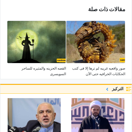
مقالات ذات صلة
صور واقعیه غریبه لم ترها إلا فی کتب
القصه الحزینه والمثیره للساحر
الحکایات الخرافیه حتى الآن
السویسری
التركيز