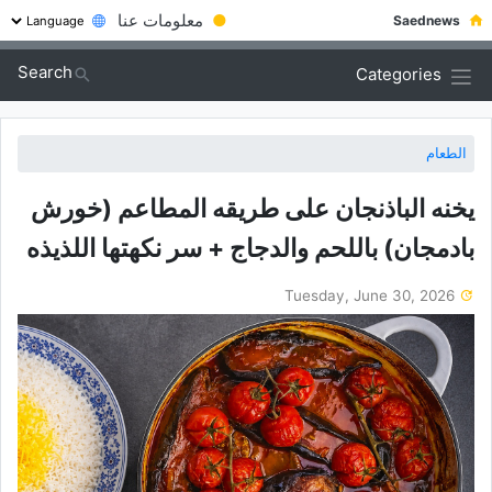
●
معلومات عنا
Saednews
Search
Categories
الطعام
یخنه الباذنجان على طریقه المطاعم (خورش
بادمجان) باللحم والدجاج + سر نکهتها اللذیذه
Tuesday, June 30, 2026