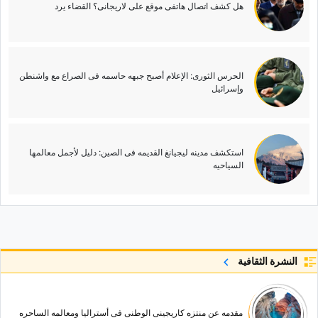
هل کشف اتصال هاتفی موقع علی لاریجانی؟ القضاء یرد
الحرس الثوری: الإعلام أصبح جبهه حاسمه فی الصراع مع واشنطن
وإسرائیل
استکشف مدینه لیجیانغ القدیمه فی الصین: دلیل لأجمل معالمها
السیاحیه
النشرة الثقافية
مقدمه عن منتزه کاریجینی الوطنی فی أسترالیا ومعالمه الساحره