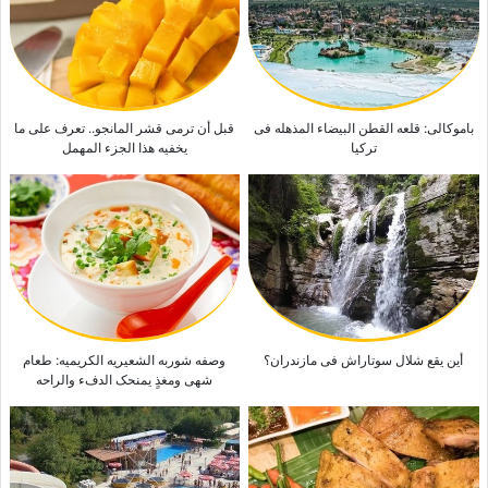
التزاوج المتواصل قد یکون سببًا فی موت حیوانات الکوول فی سن مبکره
السعودیه وترکیا وباکستان تشکّل تحالفًا جدیدًا: هل ینبغی لإیران أن تشعر بالقلق إزاء
هذا الاتفاق المثیر للجدل؟
باموکالی: قلعه القطن البیضاء المذهله فی
قبل أن ترمی قشر المانجو.. تعرف على ما
ترکیا
یخفیه هذا الجزء المهمل
أین یقع شلال سوتاراش فی مازندران؟
وصفه شوربه الشعیریه الکریمیه: طعام
شهی ومغذٍ یمنحک الدفء والراحه