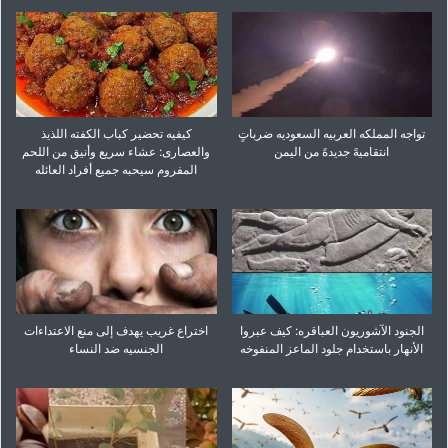
تواجه المملکه العربیه السعودیه ضرباتٍ
کیفیه تحضیر کباب الکفته اللذیذ
انتقامیهً جدیدهً من الیمن
والعصاری: عشاء سریع وأنیق من اللحم
المفروم سیحبه جمیع أفراد العائله
الجنود الآشوریون العباقره: کیف عبروا
اختراع غریب یهدف إلى منع الاعتداءات
الأنهار باستخدام جلود الماعز المنفوخه
الجنسیه ضد النساء