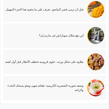
قبل أن ترمی قشر المانجو.. تعرف على ما یخفیه هذا الجزء المهمل
أین یقع شلال سوتاراش فی مازندران؟
بقلاوه على شکل ورده.. حلوى قزوینیه تخطف الأنظار قبل أول لقمه
وصفه شوربه الشعیریه الکریمیه: طعام شهی ومغذٍ یمنحک الدفء
والراحه