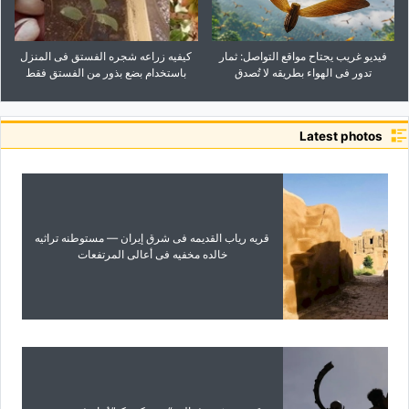
فیدیو غریب یجتاح مواقع التواصل: ثمار
کیفیه زراعه شجره الفستق فی المنزل
تدور فی الهواء بطریقه لا تُصدق
باستخدام بضع بذور من الفستق فقط
Latest photos
قریه ریاب القدیمه فی شرق إیران — مستوطنه تراثیه
خالده مخفیه فی أعالی المرتفعات