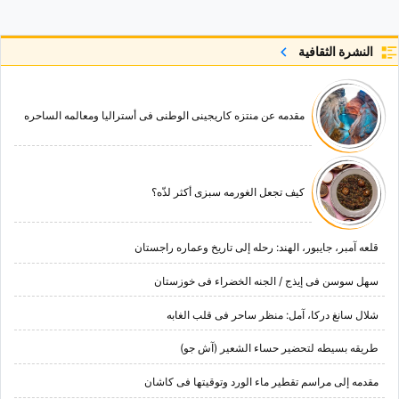
النشرة الثقافية
مقدمه عن منتزه کاریجینی الوطنی فی أسترالیا ومعالمه الساحره
کیف تجعل الغورمه سبزی أکثر لذّه؟
قلعه آمبر، جایبور، الهند: رحله إلى تاریخ وعماره راجستان
سهل سوسن فی إیذج / الجنه الخضراء فی خوزستان
شلال سانغ درکا، آمل: منظر ساحر فی قلب الغابه
طریقه بسیطه لتحضیر حساء الشعیر (آش جو)
مقدمه إلى مراسم تقطیر ماء الورد وتوقیتها فی کاشان