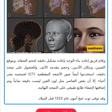
وقام فریق إعاده بناء الوجه بإعاده تشکیل دقیقه لحجم الشفاه، وموقع
العینین، ومکان الأذنین، وحجم مقدمه الأنف. وللحصول على نتیجه
دقیقه، استخدموا أیضاً صور الأشعه المقطعیه (CT) لجمجمه بشر
أحیاء. إلا أن بعض العناصر مثل لون العین لیست دقیقه تماماً وتم
إضافتها لإضفاء طابع طبیعی على النتیجه النهائیه.
وقد توفی توت عنخ آمون عام 1323 قبل المیلاد.