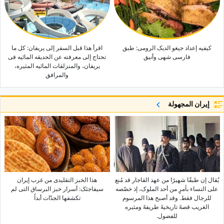
کیفیه إعداد جیغو الدیک الرومی: طبق
اقرأ هذا قبل السفر إلى یریفان: کل ما
فارسی شهی وأنیق
تحتاج إلى معرفته عن الحدیقه المائیه فی
یریفان، والمنزلقات المائیه المثیره،
والمرافق
إيران المجهولة
یُقال إن طبقًا شهیرًا من عهد القاجار قد مُنع
هذا الخبز التقلیدی من غرب إیران
على النساء بأمرٍ من أحد الملوک، إذ خصّصه
سیفاجئک: أسرار خبز البرساق التی لم
للرجال فقط. وقد أصبح هذا المرسوم
تکشفها الجدّات أبداً
الغریب قصهً تاریخیهً طریفهً ومثیره
للفضول.