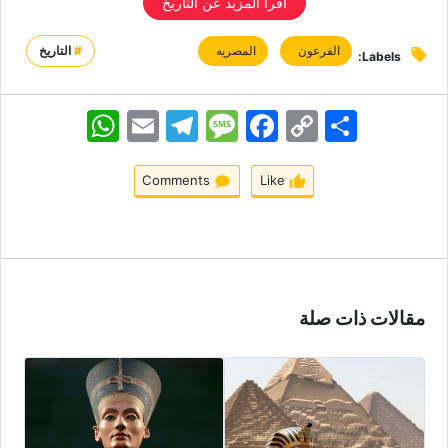
اقرأ المزید عن التاریخ
الفرعون
المصریه
#
التاريخ
Labels:
اشتراک
Copy
Facebook
Message
Telegram
Email
WhatsApp
Link
Comments
Like
مقالات ذات صلة