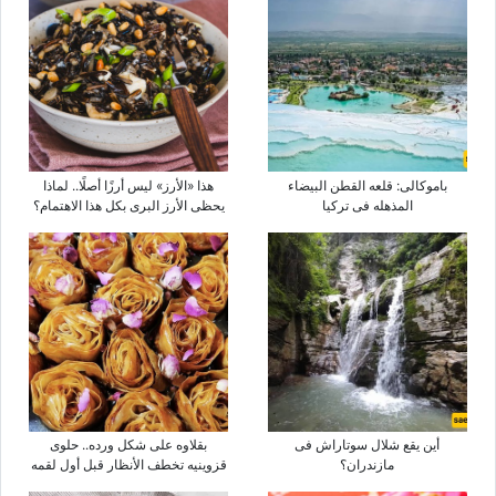
باموکالی: قلعه القطن البیضاء
هذا «الأرز» لیس أرزًا أصلًا.. لماذا
المذهله فی ترکیا
یحظى الأرز البری بکل هذا الاهتمام؟
أین یقع شلال سوتاراش فی
بقلاوه على شکل ورده.. حلوى
مازندران؟
قزوینیه تخطف الأنظار قبل أول لقمه