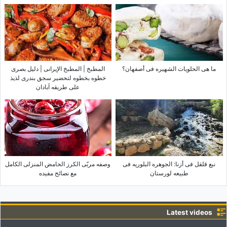
ما هی الحلویات الشهیره فی أصفهان؟
المطبخ | المطبخ الإیرانی | دلیل بصری
خطوه بخطوه لتحضیر سجق بندری لذیذ
على طریقه آبادان
نبع قلقل فی أزنا: الجوهره البلوریه فی
وصفه مربّى الکرز الحامض المنزلی الکامل
طبیعه لورستان
مع نصائح مفیده
Latest videos