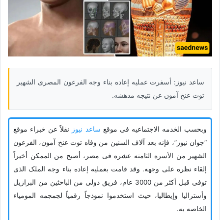
ساعد نیوز: أسفرت عملیه إعاده بناء وجه الفرعون المصری الشهیر
توت عنخ آمون عن نتیجه مدهشه.
وبحسب الخدمه الاجتماعیه فی موقع
ساعد نیوز
نقلاً عن خبراء موقع
“جوان نیوز”، فإنه بعد آلاف السنین من وفاه توت عنخ آمون، الفرعون
الشهیر من الأسره الثامنه عشره فی مصر، أصبح من الممکن أخیراً
إلقاء نظره على وجهه. وقد قامت بعملیه إعاده بناء وجه الملک الذی
توفی قبل أکثر من 3000 عام، فریق دولی من الباحثین من البرازیل
وأسترالیا وإیطالیا، حیث استخدموا نموذجاً رقمیاً لجمجمه المومیاء
الخاصه به.