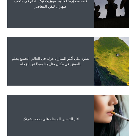
قصه مصوّره: فعالیه “میوزیک تیک” تُقام فی متحف
طهران للفن المعاصر
نظره على أکثر المنازل عزله فی العالم: الجمیع یحلم
بالعیش فی مکان مثل هذا بعیدًا عن الزحام
آثار التدخین المذهله على صحه بشرتک