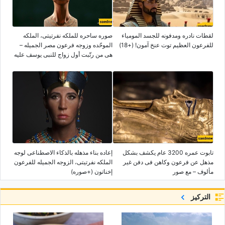
لقطات نادره ومدفونه للجسد المومیاء
صوره ساحره للملکه نفرتیتی، الملکه
للفرعون العظیم توت عنخ آمون! (+18)
الموحّده وزوجه فرعون مصر الجمیله –
هی من رتّبت أول زواج للنبی یوسف علیه
السلام [+صوره]
تابوت عمره 3200 عام یکشف بشکل
إعاده بناء مذهله بالذکاء الاصطناعی لوجه
مذهل عن فرعون وکاهن فی دفن غیر
الملکه نفرتیتی، الزوجه الجمیله للفرعون
مألوف – مع صور
إخناتون (+صوره)
التركيز