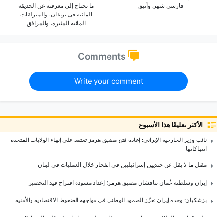
فارسی شهی وأنیق
ما تحتاج إلى معرفته عن الحدیقه
المائیه فی یریفان، والمنزلقات
المائیه المثیره، والمرافق
Comments
Write your comment
الأكثر تعليقًا هذا الأسبوع
نائب وزیر الخارجیه الإیرانی: إعاده فتح مضیق هرمز تعتمد على إنهاء الولایات المتحده
انتهاکاتها
مقتل ما لا یقل عن جندیین إسرائیلیین فی انفجار خلال العملیات فی لبنان
إیران وسلطنه عُمان تناقشان مضیق هرمز؛ إعداد مسوده اقتراح قید التحضیر
بزشکیان: وحده إیران تعزّز الصمود الوطنی فی مواجهه الضغوط الاقتصادیه والأمنیه