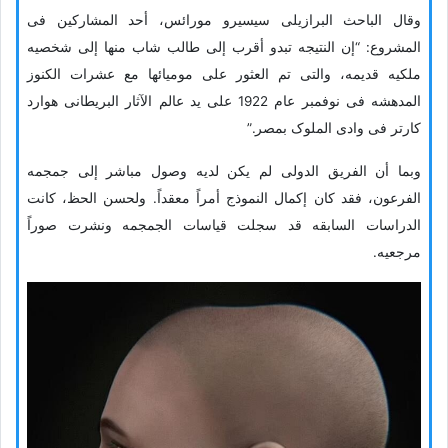
وقال الباحث البرازیلی سیسیرو مورائس، أحد المشارکین فی
المشروع: “إن النتیجه تبدو أقرب إلى طالب شاب منها إلى شخصیه
ملکیه قدیمه، والتی تم العثور على مومیائها مع عشرات الکنوز
المدهشه فی نوفمبر عام 1922 على ید عالم الآثار البریطانی هوارد
کارتر فی وادی الملوک بمصر.”
وبما أن الفریق الدولی لم یکن لدیه وصول مباشر إلى جمجمه
الفرعون، فقد کان إکمال النموذج أمراً معقداً. ولحسن الحظ، کانت
الدراسات السابقه قد سجلت قیاسات الجمجمه ونشرت صوراً
مرجعیه.