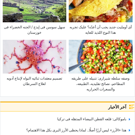
أی أوملیت جدید یجب أن أعدّه؟ علیک تجربه
سهل سوسن فی إیذج / الجنه الخضراء فی
هذا النوع اللذیذ للغایه
خوزستان
وصفه سلطه شیرازی: تتبیله على طریقه
تصمیم معقدات ثنائیه النواه لإنتاج أدویه
المطاعم، نصائح تقلیدیه، الطبیعه،
لعلاج السرطان
والسعرات الحراریه
آخر الأخبار
باموکالی: قلعه القطن البیضاء المذهله فی ترکیا
هذا «الأرز» لیس أرزًا أصلًا.. لماذا یحظى الأرز البری بکل هذا الاهتمام؟