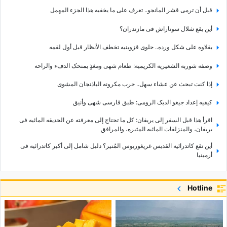
قبل أن ترمی قشر المانجو.. تعرف على ما یخفیه هذا الجزء المهمل
أین یقع شلال سوتاراش فی مازندران؟
بقلاوه على شکل ورده.. حلوى قزوینیه تخطف الأنظار قبل أول لقمه
وصفه شوربه الشعیریه الکریمیه: طعام شهی ومغذٍ یمنحک الدفء والراحه
إذا کنت تبحث عن عشاء سهل.. جرب مکرونه الباذنجان المشوی
کیفیه إعداد جیغو الدیک الرومی: طبق فارسی شهی وأنیق
اقرأ هذا قبل السفر إلى یریفان: کل ما تحتاج إلى معرفته عن الحدیقه المائیه فی
یریفان، والمنزلقات المائیه المثیره، والمرافق
أین تقع کاتدرائیه القدیس غریغوریوس المُنیر؟ دلیل شامل إلى أکبر کاتدرائیه فی
أرمینیا
لماذا تُعدّ حدیقه باتومی النباتیه واحدهً من أجمل المعالم السیاحیه فی جورجیا؟ کل ما
تحتاج إلى معرفته قبل زیارتها
Hotline
أین تقع حدیقه یریفان النباتیه؟ دلیل شامل إلى واحده من أجمل المعالم الطبیعیه فی
أرمینیا، بما فی ذلک الاتجاهات والمرافق وأفضل وقت للزیاره
تم الکشف عن أکثر امرأه جاذبیه فی العالم