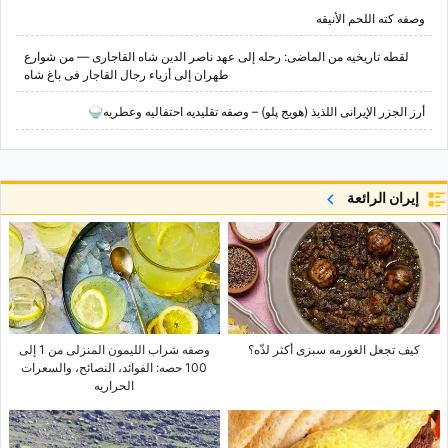
وصفه کته اللحم الأنیقه
لقطه تاریخیه من الماضی: رحله إلى عهد ناصر الدین شاه القاجاری — من شوارع
طهران إلى أزیاء رجال القاجار فی باغ شاه
أرز الجزر الإیرانی اللذیذ (هویج پلو) – وصفه تقلیدیه احتفالیه وعطریه🍚
إيران الرائعة
کیف تجعل الغورمه سبزی أکثر لذّه؟
وصفه شراب اللیمون المنزلی من 1 إلى
100 حصه: الفوائد، النصائح، والسعرات
الحراریه