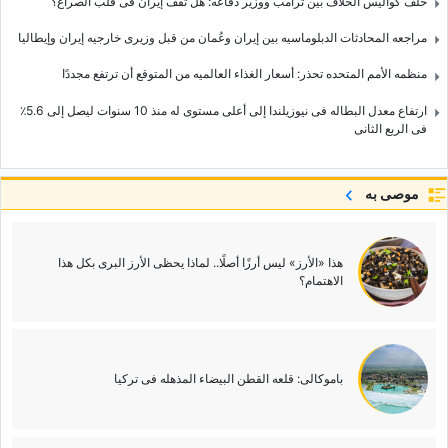
خلف کوالیس الخلاف بین ترامب ووزیر دفاعه: هل تقف إیران فی قلب الصراع؟
مراجعه المحادثات الدبلوماسیه بین إیران وعُمان من قبل وزیری خارجیه إیران وإیطالیا
منظمه الأمم المتحده تحذر: أسعار الغذاء العالمیه من المتوقع أن ترتفع مجددًا
ارتفاع معدل البطاله فی نیوزیلندا إلى أعلى مستوى له منذ 10 سنوات لیصل إلى 5.6٪
فی الربع الثانی
موصى به
هذا «الأرز» لیس أرزًا أصلًا.. لماذا یحظى الأرز البری بکل هذا
الاهتمام؟
باموکالی: قلعه القطن البیضاء المذهله فی ترکیا