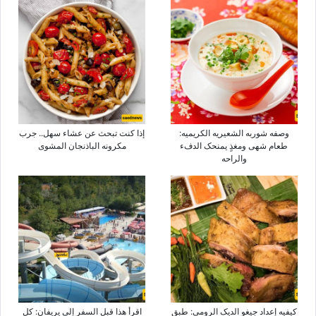
وصفه شوربه الشعیریه الکریمیه:
إذا کنت تبحث عن عشاء سهل.. جرب
طعام شهی ومغذٍ یمنحک الدفء
مکرونه الباذنجان المشوی
والراحه
کیفیه إعداد جیغو الدیک الرومی: طبق
اقرأ هذا قبل السفر إلى یریفان: کل