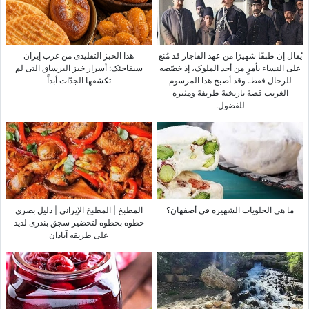
یُقال إن طبقًا شهیرًا من عهد القاجار قد مُنع
هذا الخبز التقلیدی من غرب إیران
على النساء بأمرٍ من أحد الملوک، إذ خصّصه
سیفاجئک: أسرار خبز البرساق التی لم
للرجال فقط. وقد أصبح هذا المرسوم
تکشفها الجدّات أبداً
الغریب قصهً تاریخیهً طریفهً ومثیره
للفضول.
ما هی الحلویات الشهیره فی أصفهان؟
المطبخ | المطبخ الإیرانی | دلیل بصری
خطوه بخطوه لتحضیر سجق بندری لذیذ
على طریقه آبادان