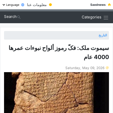
●
معلومات عنا
Saednews
Search
Categories
التاريخ
سیموت ملک: فکّ رموز ألواح نبوءات عمرها
4000 عام
Saturday, May 09, 2026