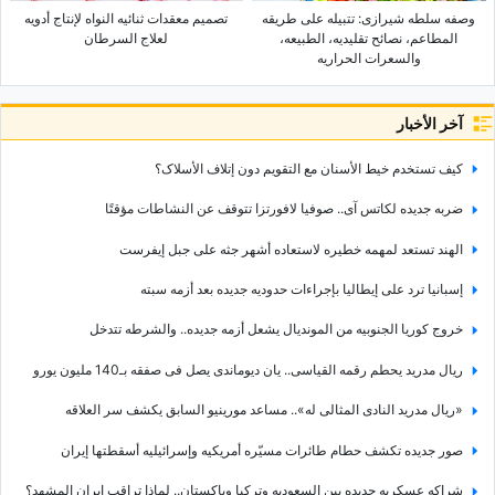
وصفه سلطه شیرازی: تتبیله على طریقه
تصمیم معقدات ثنائیه النواه لإنتاج أدویه
المطاعم، نصائح تقلیدیه، الطبیعه،
لعلاج السرطان
والسعرات الحراریه
آخر الأخبار
کیف تستخدم خیط الأسنان مع التقویم دون إتلاف الأسلاک؟
ضربه جدیده لکاتس آی.. صوفیا لافورتزا تتوقف عن النشاطات مؤقتًا
الهند تستعد لمهمه خطیره لاستعاده أشهر جثه على جبل إیفرست
إسبانیا ترد على إیطالیا بإجراءات حدودیه جدیده بعد أزمه سبته
خروج کوریا الجنوبیه من الموندیال یشعل أزمه جدیده.. والشرطه تتدخل
ریال مدرید یحطم رقمه القیاسی.. یان دیوماندی یصل فی صفقه بـ140 ملیون یورو
«ریال مدرید النادی المثالی له».. مساعد مورینیو السابق یکشف سر العلاقه
صور جدیده تکشف حطام طائرات مسیّره أمریکیه وإسرائیلیه أسقطتها إیران
شراکه عسکریه جدیده بین السعودیه وترکیا وباکستان.. لماذا تراقب إیران المشهد؟