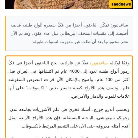
ساعدنیوز: تمکّن الباحثون أخیرًا من فکّ شیفره ألواح طینیه قدیمه
أُضیفت إلى مقتنیات المتحف البریطانی قبل عده عقود، وقد تم الآن
نشر محتویاتها بعد أن ظلت غیر مفهومه لسنوات طویله.
وفقًا لوکاله
ساعدنیوز
، نقلًا عن فارادید، نجح الباحثون أخیرًا فی فکّ
رموز ألواح طینیه تعود إلى 4000 عام تم اکتشافها فی العراق قبل
أکثر من 100 عام، وأصبح بالإمکان الآن قراءه النصوص المنقوشه
علیها. وتصف هذه الألواح کیفیه تفسیر بعض “الکسوفات” على أنها
علامات للموت والدمار والأمراض.
وبحسب أندرو جورج، أستاذ فخری فی علم الآشوریات بجامعه لندن،
وجونکو تانیغوتشی، الباحثه المستقله، فإن هذه الألواح الأربعه تمثل
أقدم أمثله معروفه حتى الآن على التنجیم المرتبط بالکسوفات.