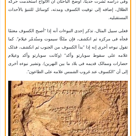
وفی دراسه نُشرت حدیثًا، أوضح الباحثان أن الألواح استخدمت حرکه
الظلال، إضافه إلى توقیت الکسوف ومدته، کوسائل للتنبؤ بالأحداث
المستقبلیه.
فعلى سبیل المثال، تذکر إحدى النبوءات أنه إذا “أصبح الکسوف معتمًا
فجأه فی مرکزه ثم انکشف، فإن ملکًا سیموت وستُدمّر عیلام”. کما
تقول نبوءه أخرى إنه إذا “بدأ الکسوف من الجنوب ثم انکشف، فذلک
علامه على سقوط سوبارتو وأکد” (وکانت سوبارتو وأکد وعیلام
حضارات وممالک قدیمه فی بلاد ما بین النهرین). وتشیر نبوءه أخرى
إلى أن “الکسوف عند غروب الشمس علامه على الطاعون”.