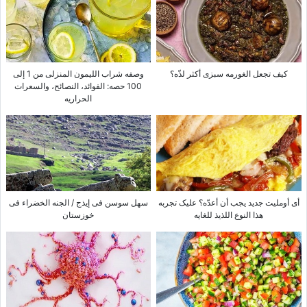
کیف تجعل الغورمه سبزی أکثر لذّه؟
وصفه شراب اللیمون المنزلی من 1 إلى
100 حصه: الفوائد، النصائح، والسعرات
الحراریه
أی أوملیت جدید یجب أن أعدّه؟ علیک تجربه
سهل سوسن فی إیذج / الجنه الخضراء فی
هذا النوع اللذیذ للغایه
خوزستان