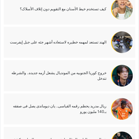
کیف تستخدم خیط الأسنان مع التقویم دون إتلاف الأسلاک؟
الهند تستعد لمهمه خطیره لاستعاده أشهر جثه على جبل إیفرست
خروج کوریا الجنوبیه من الموندیال یشعل أزمه جدیده.. والشرطه
تتدخل
ریال مدرید یحطم رقمه القیاسی.. یان دیوماندی یصل فی صفقه
بـ140 ملیون یورو