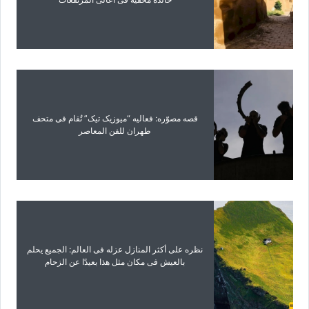
قصه مصوّره: فعالیه “میوزیک تیک” تُقام فی متحف
طهران للفن المعاصر
نظره على أکثر المنازل عزله فی العالم: الجمیع یحلم
بالعیش فی مکان مثل هذا بعیدًا عن الزحام