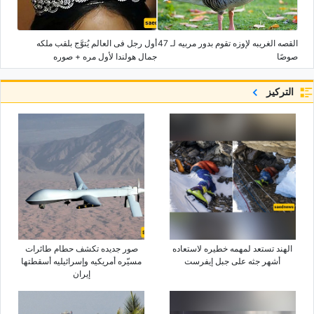
القصه الغریبه لإوزه تقوم بدور مربیه لـ 47
أول رجل فی العالم یُتوَّج بلقب ملکه
صوصًا
جمال هولندا لأول مره + صوره
التركيز
الهند تستعد لمهمه خطیره لاستعاده
صور جدیده تکشف حطام طائرات
أشهر جثه على جبل إیفرست
مسیّره أمریکیه وإسرائیلیه أسقطتها
إیران