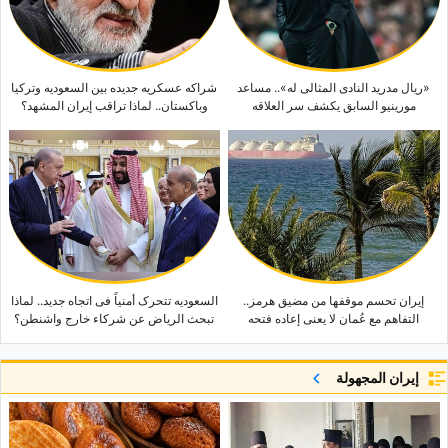
«ریال مدرید النادی المثالی له».. مساعد
شراکه عسکریه جدیده بین السعودیه وترکیا
مورینیو السابق یکشف سر العلاقه
وباکستان.. لماذا تراقب إیران المشهد؟
إیران تحسم موقفها من مضیق هرمز..
السعودیه تتحرک أمنیاً فی اتجاه جدید.. لماذا
التفاهم مع عُمان لا یعنی إعاده فتحه
تبحث الریاض عن شرکاء خارج واشنطن؟
إيران المجهولة