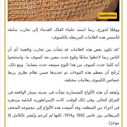
ووفقًا لجورج، ربما استند علماء الفلک القدماء إلى تجارب سابقه
لتأسیس هذه العلامات المرتبطه بالکسوف:
“قد تکون بعض هذه العلامات قد نشأت من تجارب واقعیه؛ أی أن
الناس ربما لاحظوا سابقًا وقوع حدث معین بعد کسوف ما، واستنتجوا
أنه کلما حدث کسوف من هذا النوع سیتبعه حدث مشابه”. ومع ذلک،
یُرجّح أن معظم هذه النبوءات تم تحدیدها ضمن نظام نظری یربط
خصائص الکسوف بعلامات مختلفه.
ویُعتقد أن هذه الألواح المسماریه نشأت فی مدینه سیبار الواقعه فی
العراق الحالی. وفی ذلک الوقت، کانت الإمبراطوریه البابلیه مزدهره
فی أجزاء من المنطقه. وقد أُضیفت هذه الألواح إلى مجموعه المتحف
البریطانی بین عامی 1892 و1914، لکنها لم تُترجم وتُنشر بالکامل إلا
مؤخرًا.