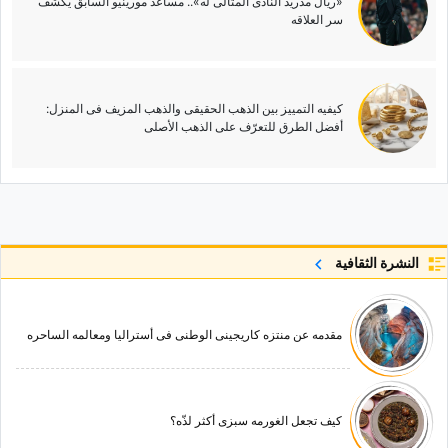
«ریال مدرید النادی المثالی له».. مساعد مورینیو السابق یکشف
سر العلاقه
کیفیه التمییز بین الذهب الحقیقی والذهب المزیف فی المنزل:
أفضل الطرق للتعرّف على الذهب الأصلی
النشرة الثقافية
مقدمه عن منتزه کاریجینی الوطنی فی أسترالیا ومعالمه الساحره
کیف تجعل الغورمه سبزی أکثر لذّه؟