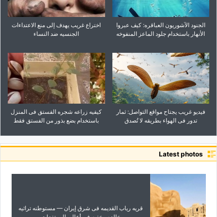
الجنود الآشوریون العباقره: کیف عبروا
اختراع غریب یهدف إلى منع الاعتداءات
الأنهار باستخدام جلود الماعز المنفوخه
الجنسیه ضد النساء
فیدیو غریب یجتاح مواقع التواصل: ثمار
کیفیه زراعه شجره الفستق فی المنزل
تدور فی الهواء بطریقه لا تُصدق
باستخدام بضع بذور من الفستق فقط
Latest photos
قریه ریاب القدیمه فی شرق إیران — مستوطنه تراثیه
خالده مخفیه فی أعالی المرتفعات