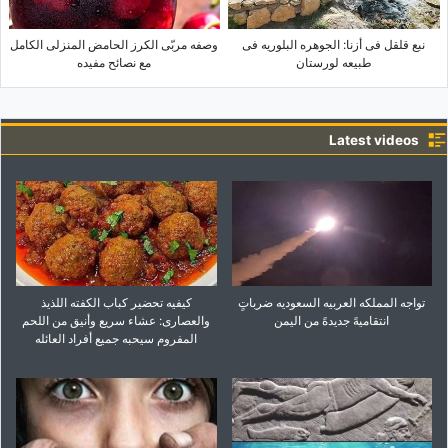
نبع قلقل فی أزنا: الجوهره البلوریه فی
وصفه مربّى الکرز الحامض المنزلی الکامل
طبیعه لورستان
مع نصائح مفیده
Latest videos
تواجه المملکه العربیه السعودیه ضرباتٍ
کیفیه تحضیر کباب الکفته اللذیذ
انتقامیهً جدیدهً من الیمن
والعصاری: عشاء سریع وأنیق من اللحم
المفروم سیحبه جمیع أفراد العائله