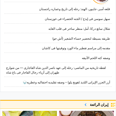
قلعه آمبر، جایبور، الهند: رحله إلى تاریخ وعماره راجستان
سهل سوسن فی إیذج / الجنه الخضراء فی خوزستان
شلال سانغ درکا، آمل: منظر ساحر فی قلب الغابه
طریقه بسیطه لتحضیر حساء الشعیر (آش جو)
مقدمه إلى مراسم تقطیر ماء الورد وتوقیتها فی کاشان
وصفه کته اللحم الأنیقه
لقطه تاریخیه من الماضی: رحله إلى عهد ناصر الدین شاه القاجاری — من شوارع
طهران إلى أزیاء رجال القاجار فی باغ شاه
أرز الجزر الإیرانی اللذیذ (هویج پلو) – وصفه تقلیدیه احتفالیه وعطریه🍚
إيران الرائعة