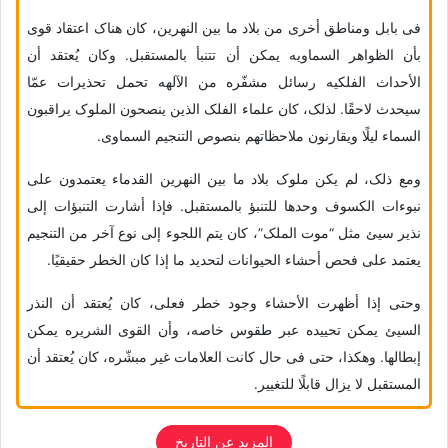
فی بابل ومناطق أخرى من بلاد ما بین النهرین، کان هناک اعتقاد قوی
بأن الظواهر السماویه یمکن أن تتنبأ بالمستقبل. وکان یُعتقد أن
الأحداث الفلکیه رسائل مشفّره من الآلهه تحمل تحذیرات عمّا
سیحدث لاحقًا. لذلک، کان علماء الفلک الذین ینصحون الملوک یراقبون
السماء لیلًا ویقارنون ملاحظاتهم بنصوص التنجیم السماوی.
ومع ذلک، لم یکن ملوک بلاد ما بین النهرین القدماء یعتمدون على
نبوءات الکسوف وحدها للتنبؤ بالمستقبل. فإذا أشارت التنبؤات إلى
نذیر سیئ مثل “موت الملک”، کان یتم اللجوء إلى نوع آخر من التنجیم
یعتمد على فحص أحشاء الحیوانات لتحدید ما إذا کان الخطر حقیقیًا.
وحتى إذا أظهرت الأحشاء وجود خطر فعلی، کان یُعتقد أن النذر
السیئ یمکن تحییده عبر طقوس خاصه، وأن القوى الشریره یمکن
إبطالها. وهکذا، حتى فی حال کانت العلامات غیر مبشّره، کان یُعتقد أن
المستقبل لا یزال قابلًا للتغییر.
المزید عن التاریخ