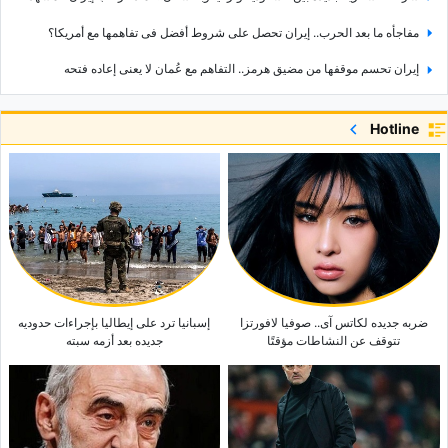
مفاجأه ما بعد الحرب.. إیران تحصل على شروط أفضل فی تفاهمها مع أمریکا؟
إیران تحسم موقفها من مضیق هرمز.. التفاهم مع عُمان لا یعنی إعاده فتحه
السعودیه تتحرک أمنیاً فی اتجاه جدید.. لماذا تبحث الریاض عن شرکاء خارج واشنطن؟
Hotline
کیفیه التمییز بین الذهب الحقیقی والذهب المزیف فی المنزل: أفضل الطرق للتعرّف
على الذهب الأصلی
السعرات الحراریه فی 100 غرام من التوت الأبیض الطازج والمجفف: دلیل شامل
الفوائد الصحیه المذهله لتناول السمک مع عظامه
ضربه جدیده لکاتس آی.. صوفیا لافورتزا
إسبانیا ترد على إیطالیا بإجراءات حدودیه
تتوقف عن النشاطات مؤقتًا
جدیده بعد أزمه سبته