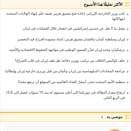
الأكثر تعليقًا هذا الأسبوع
نائب وزیر الخارجیه الإیرانی: إعاده فتح مضیق هرمز تعتمد على إنهاء الولایات المتحده
انتهاکاتها
مقتل ما لا یقل عن جندیین إسرائیلیین فی انفجار خلال العملیات فی لبنان
إیران وسلطنه عُمان تناقشان مضیق هرمز؛ إعداد مسوده اقتراح قید التحضیر
بزشکیان: وحده إیران تعزّز الصمود الوطنی فی مواجهه الضغوط الاقتصادیه والأمنیه
خلف کوالیس الخلاف بین ترامب ووزیر دفاعه: هل تقف إیران فی قلب الصراع؟
مراجعه المحادثات الدبلوماسیه بین إیران وعُمان من قبل وزیری خارجیه إیران وإیطالیا
منظمه الأمم المتحده تحذر: أسعار الغذاء العالمیه من المتوقع أن ترتفع مجددًا
ارتفاع معدل البطاله فی نیوزیلندا إلى أعلى مستوى له منذ 10 سنوات لیصل إلى 5.6٪
فی الربع الثانی
موصى به