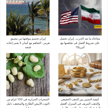
مفاجأه ما بعد الحرب.. إیران تحصل
إیران تحسم موقفها من مضیق
على شروط أفضل فی تفاهمها مع
هرمز.. التفاهم مع عُمان لا یعنی إعاده
أمریکا؟
فتحه
کیفیه التمییز بین الذهب الحقیقی
السعرات الحراریه فی 100 غرام من
والذهب المزیف فی المنزل: أفضل
التوت الأبیض الطازج والمجفف: دلیل
الطرق للتعرّف على الذهب الأصلی
شامل