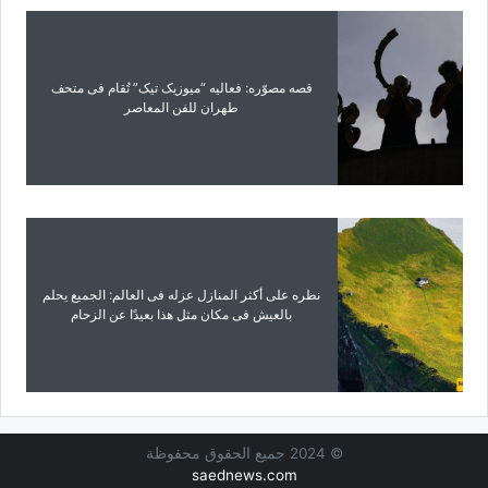
قصه مصوّره: فعالیه “میوزیک تیک” تُقام فی متحف
طهران للفن المعاصر
نظره على أکثر المنازل عزله فی العالم: الجمیع یحلم
بالعیش فی مکان مثل هذا بعیدًا عن الزحام
© 2024 جميع الحقوق محفوظة
saednews.com