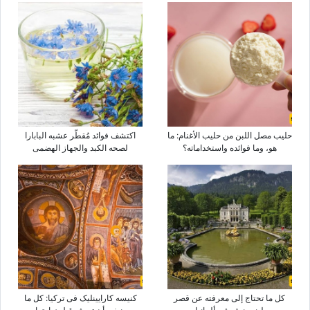
حلیب مصل اللبن من حلیب الأغنام: ما
اکتشف فوائد مُقطّر عشبه البابارا
هو، وما فوائده واستخداماته؟
لصحه الکبد والجهاز الهضمی
کل ما تحتاج إلى معرفته عن قصر
کنیسه کارایینلیک فی ترکیا: کل ما