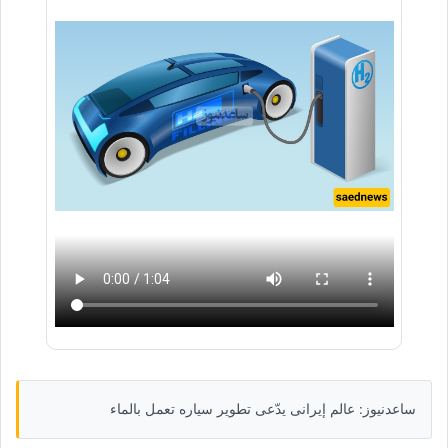
ساعدنیوز: عالم إیرانی یدّعی تطویر سیاره تعمل بالماء