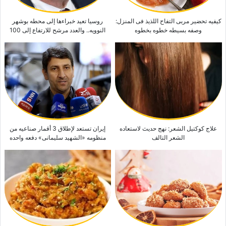
کیفیه تحضیر مربى التفاح اللذیذ فی المنزل:
روسیا تعید خبراءها إلى محطه بوشهر
وصفه بسیطه خطوه بخطوه
النوویه.. والعدد مرشح للارتفاع إلى 100
علاج کوکتیل الشعر: نهج حدیث لاستعاده
إیران تستعد لإطلاق 3 أقمار صناعیه من
الشعر التالف
منظومه «الشهید سلیمانی» دفعه واحده