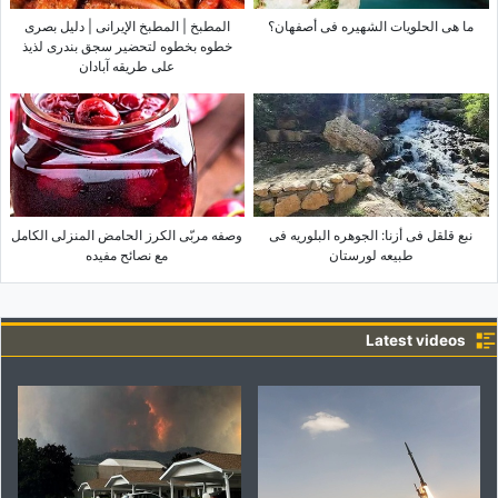
ما هی الحلویات الشهیره فی أصفهان؟
المطبخ | المطبخ الإیرانی | دلیل بصری
خطوه بخطوه لتحضیر سجق بندری لذیذ
على طریقه آبادان
نبع قلقل فی أزنا: الجوهره البلوریه فی
وصفه مربّى الکرز الحامض المنزلی الکامل
طبیعه لورستان
مع نصائح مفیده
Latest videos