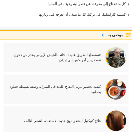
کل ما تحتاج إلى معرفته عن قصر لیندرهوف فی ألمانیا
کنیسه کارایینلیک فی ترکیا: کل ما ینبغی أن تعرفه قبل زیارتها
موصى به
«سنقطع الطریق علیه».. قائد بالجیش الإیرانی یحذر من دخول
عسکریین أمریکیین إلى إیران
کیفیه تحضیر مربى التفاح اللذیذ فی المنزل: وصفه بسیطه خطوه
بخطوه
علاج کوکتیل الشعر: نهج حدیث لاستعاده الشعر التالف