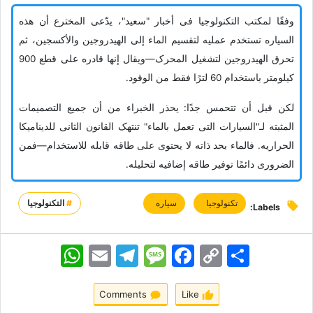
وفقًا لمکتب التکنولوجیا فی أخبار "سعید"، یدّعی المخترع أن هذه
السیاره تستخدم عملیه لتقسیم الماء إلى الهیدروجین والأکسجین، ثم
تحرق الهیدروجین لتشغیل المحرک—ویقال إنها قادره على قطع 900
کیلومتر باستخدام 60 لترًا فقط من الوقود.
لکن قبل أن تتحمس جدًا: یحذر الخبراء من أن جمیع التصمیمات
المثبته لـ"السیارات التی تعمل بالماء" تنتهک القانون الثانی للدینامیکا
الحراریه. فالماء بحد ذاته لا یحتوی على طاقه قابله للاستخدام—فمن
الضروری دائمًا توفیر طاقه إضافیه لتحلیله.
تکنولوجیا
سیاره
#
التكنولوجيا
Labels:
اشتراک
Copy
Facebook
Message
Telegram
Email
WhatsApp
Link
Comments
Like