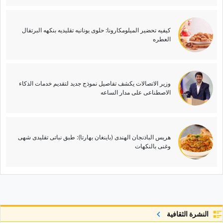
کیفیه تحضیر المیلومکارونا: حلوى یونانیه تقلیدیه بنکهه البرتقال
العطره
وزیر الاتصالات یکشف تفاصیل نموذج جدید لتقدیم خدمات الذکاء
الاصطناعی على مدار الساعه
هریس الباذنجان الهندی (باینغان بهارتا): طبق نباتی تقلیدی شهی
وغنی بالنکهات
النشرة الثقافية