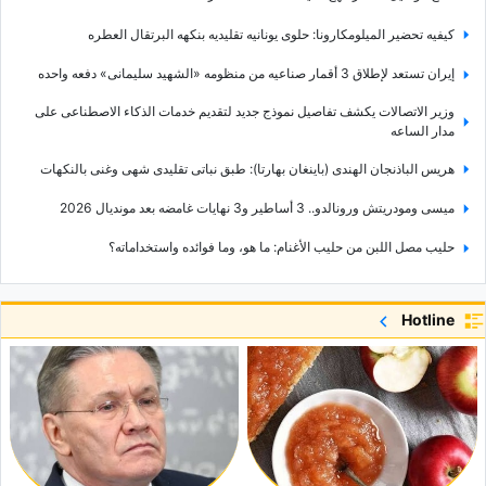
کیفیه تحضیر المیلومکارونا: حلوى یونانیه تقلیدیه بنکهه البرتقال العطره
إیران تستعد لإطلاق 3 أقمار صناعیه من منظومه «الشهید سلیمانی» دفعه واحده
وزیر الاتصالات یکشف تفاصیل نموذج جدید لتقدیم خدمات الذکاء الاصطناعی على
مدار الساعه
هریس الباذنجان الهندی (باینغان بهارتا): طبق نباتی تقلیدی شهی وغنی بالنکهات
میسی ومودریتش ورونالدو.. 3 أساطیر و3 نهایات غامضه بعد موندیال 2026
حلیب مصل اللبن من حلیب الأغنام: ما هو، وما فوائده واستخداماته؟
«إیران أصبحت أقوى».. حزب الله یعلّق على نتائج الحرب مع إسرائیل وأمریکا
Hotline
اکتشف فوائد مُقطّر عشبه البابارا لصحه الکبد والجهاز الهضمی
تعیین جدید فی قیاده إیران.. ذو القدر مستشارًا سیاسیًا لسید مجتبى خامنئی
کل ما تحتاج إلى معرفته عن قصر لیندرهوف فی ألمانیا
کنیسه کارایینلیک فی ترکیا: کل ما ینبغی أن تعرفه قبل زیارتها