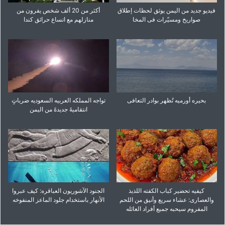
فیدیو جدید من الیمن یوثق لحظات إطلاق
أکثر من 20 ألف شخص یفرون من
صواریخ ومسیّرات فی المخا
منازلهم مع اتساع حرائق کندا
بحیره أورمیه تُظهر بوادر التعافی
تواجه المملکه العربیه السعودیه ضرباتٍ
انتقامیهً جدیدهً من الیمن
کیفیه تحضیر کباب الکفته اللذیذ
الجنود الآشوریون العباقره: کیف عبروا
والعصاری: عشاء سریع وأنیق من اللحم
الأنهار باستخدام جلود الماعز المنفوخه
المفروم سیحبه جمیع أفراد العائله