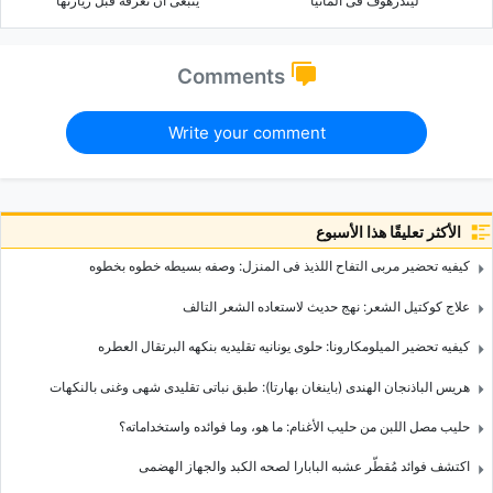
لیندرهوف فی ألمانیا
ینبغی أن تعرفه قبل زیارتها
Comments
Write your comment
الأكثر تعليقًا هذا الأسبوع
کیفیه تحضیر مربى التفاح اللذیذ فی المنزل: وصفه بسیطه خطوه بخطوه
علاج کوکتیل الشعر: نهج حدیث لاستعاده الشعر التالف
کیفیه تحضیر المیلومکارونا: حلوى یونانیه تقلیدیه بنکهه البرتقال العطره
هریس الباذنجان الهندی (باینغان بهارتا): طبق نباتی تقلیدی شهی وغنی بالنکهات
حلیب مصل اللبن من حلیب الأغنام: ما هو، وما فوائده واستخداماته؟
اکتشف فوائد مُقطّر عشبه البابارا لصحه الکبد والجهاز الهضمی