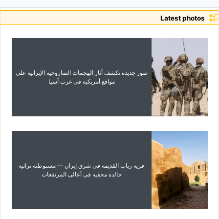
Latest photos
صور جدیده تکشف آثار الهجمات الصاروخیه الإیرانیه على
مواقع أمریکیه فی غرب آسیا
قریه ریاب القدیمه فی شرق إیران — مستوطنه تراثیه
خالده مخفیه فی أعالی المرتفعات