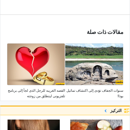
مقالات ذات صلة
سنوات الجفاف تؤدی إلى اکتشاف تماثیل
القصه الغریبه للرجل الذی لجأ إلى برنامج
بوذا!
تلفزیونی لیتطلق من زوجته
التركيز