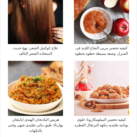
کیفیه تحضیر مربى التفاح اللذیذ فی
علاج کوکتیل الشعر: نهج حدیث
المنزل: وصفه بسیطه خطوه بخطوه
لاستعاده الشعر التالف
کیفیه تحضیر المیلومکارونا: حلوى
هریس الباذنجان الهندی (باینغان
یونانیه تقلیدیه بنکهه البرتقال العطره
بهارتا): طبق نباتی تقلیدی شهی وغنی
بالنکهات