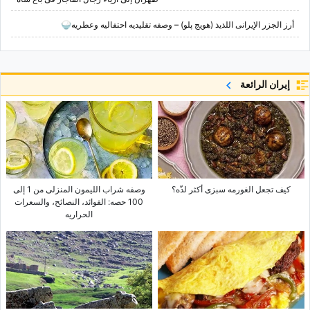
أرز الجزر الإیرانی اللذیذ (هویج پلو) – وصفه تقلیدیه احتفالیه وعطریه🍚
إيران الرائعة
کیف تجعل الغورمه سبزی أکثر لذّه؟
وصفه شراب اللیمون المنزلی من 1 إلى
100 حصه: الفوائد، النصائح، والسعرات
الحراریه