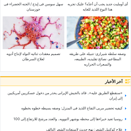
أی أوملیت جدید یجب أن أعدّه؟ علیک تجربه
سهل سوسن فی إیذج / الجنه الخضراء فی
هذا النوع اللذیذ للغایه
خوزستان
وصفه سلطه شیرازی: تتبیله على طریقه
تصمیم معقدات ثنائیه النواه لإنتاج أدویه
المطاعم، نصائح تقلیدیه، الطبیعه،
لعلاج السرطان
والسعرات الحراریه
آخر الأخبار
«سنقطع الطریق علیه».. قائد بالجیش الإیرانی یحذر من دخول عسکریین أمریکیین
إلى إیران
کیفیه تحضیر مربى التفاح اللذیذ فی المنزل: وصفه بسیطه خطوه بخطوه
روسیا تعید خبراءها إلى محطه بوشهر النوویه.. والعدد مرشح للارتفاع إلى 100
علاج کوکتیل الشعر: نهج حدیث لاستعاده الشعر التالف