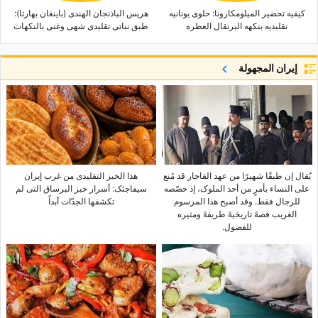
کیفیه تحضیر المیلومکارونا: حلوى یونانیه
هریس الباذنجان الهندی (باینغان بهارتا):
تقلیدیه بنکهه البرتقال العطره
طبق نباتی تقلیدی شهی وغنی بالنکهات
إيران المجهولة
یُقال إن طبقًا شهیرًا من عهد القاجار قد مُنع
هذا الخبز التقلیدی من غرب إیران
على النساء بأمرٍ من أحد الملوک، إذ خصّصه
سیفاجئک: أسرار خبز البرساق التی لم
للرجال فقط. وقد أصبح هذا المرسوم
تکشفها الجدّات أبداً
الغریب قصهً تاریخیهً طریفهً ومثیره
للفضول.