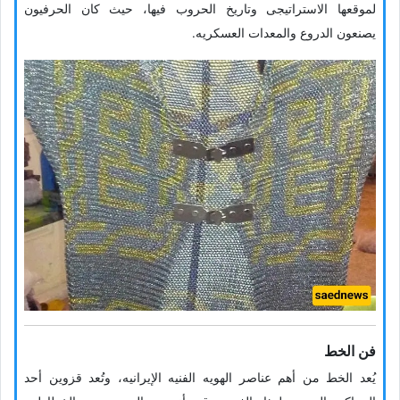
لموقعها الاستراتیجی وتاریخ الحروب فیها، حیث کان الحرفیون
یصنعون الدروع والمعدات العسکریه.
فن الخط
یُعد الخط من أهم عناصر الهویه الفنیه الإیرانیه، وتُعد قزوین أحد