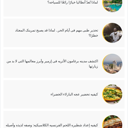
لماذا تُعدّ أنطالیا خیارًا رائعًا للسیاحه؟
تحذیر طبی مهم فی أیام الحر.. لماذا قد یصبح تمرینک المعتاد
خطرًا؟
اکتشف مدینه برغامون الأثریه فی إزمیر وأبرز معالمها التی لا بد من
زیارتها
کیفیه تحضیر عجه البازلاء الخضراء
کیفیه إعداد شطیره اللحم الفرنسیه الکلاسیکیه: وصفه لذیذه وأصیله