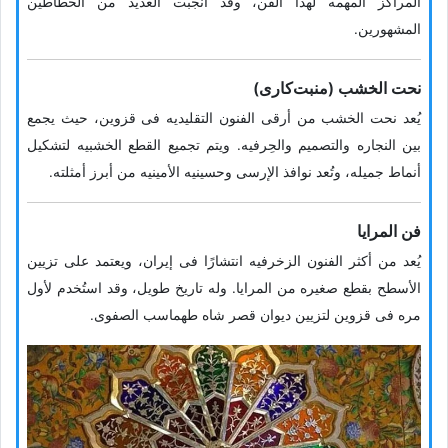
المراکز المهمه لهذا الفن، وقد أنجبت العدید من الخطاطین
المشهورین.
نحت الخشب (منبت‌کاری)
یُعد نحت الخشب من أرقى الفنون التقلیدیه فی قزوین، حیث یجمع
بین النجاره والتصمیم والحِرفیه. ویتم تجمیع القطع الخشبیه لتشکیل
أنماط جمیله، وتُعد نوافذ الإرسى وحسینیه الأمینیه من أبرز أمثلته.
فن المرایا
یُعد من أکثر الفنون الزخرفیه انتشارًا فی إیران، ویعتمد على تزیین
الأسطح بقطع صغیره من المرایا. وله تاریخ طویل، وقد استُخدم لأول
مره فی قزوین لتزیین دیوان قصر شاه طهماسب الصفوی.