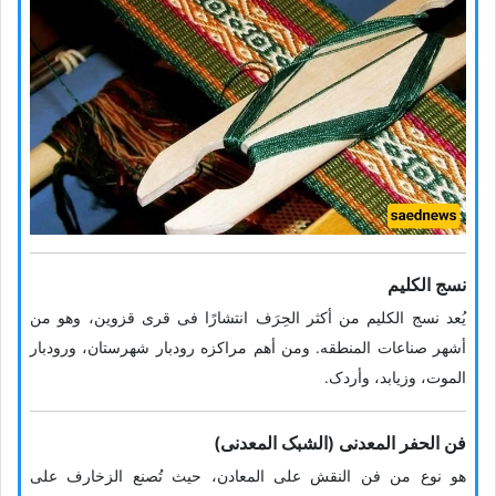
نسج الکلیم
یُعد نسج الکلیم من أکثر الحِرَف انتشارًا فی قرى قزوین، وهو من
أشهر صناعات المنطقه. ومن أهم مراکزه رودبار شهرستان، ورودبار
الموت، وزیابد، وأردک.
فن الحفر المعدنی (الشبک المعدنی)
هو نوع من فن النقش على المعادن، حیث تُصنع الزخارف على