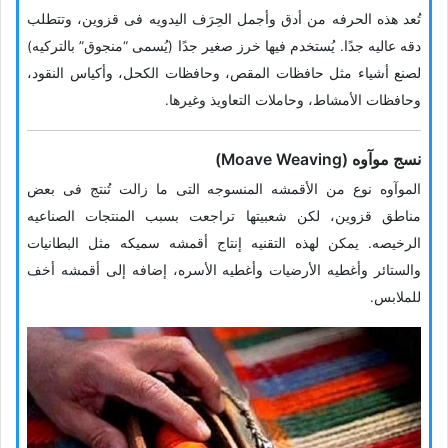
تُعد هذه الحرفه من أدق وأجمل الحِرَف الیدویه فی قزوین، وتتطلب
دقه عالیه جدًا. یُستخدم فیها خرز صغیر جدًا (یُسمى “منجوق” بالترکیه)
لصنع أشیاء مثل حافظات المقص، وحافظات الکحل، وأکیاس النقود،
وحافظات الأمشاط، وحاملات التعاویذ وغیرها.
نسج موآوه (Moave Weaving)
الموآوه نوع من الأقمشه المنسوجه التی ما زالت تُنتج فی بعض
مناطق قزوین، لکن شعبیتها تراجعت بسبب المنتجات الصناعیه
الرخیصه. یمکن لهذه التقنیه إنتاج أقمشه سمیکه مثل البطانیات
والستائر وأغطیه الأرضیات وأغطیه الأسره، إضافه إلى أقمشه أخف
للملابس.