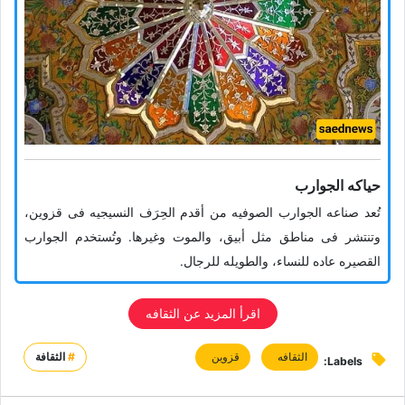
حیاکه الجوارب
تُعد صناعه الجوارب الصوفیه من أقدم الحِرَف النسیجیه فی قزوین،
وتنتشر فی مناطق مثل أبیق، والموت وغیرها. وتُستخدم الجوارب
القصیره عاده للنساء، والطویله للرجال.
اقرأ المزید عن الثقافه
الثقافه
قزوین
#
الثقافة
Labels: