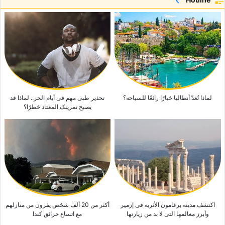
قشر البرتقال المُرّ: کنز طبیعی للاسترخاء وتحسین الصحه
قائد منتخب الیابان یحصد لقب «رجل العام» فی الکره الطائره الآسیویه
کیف یمکن للتمارین الریاضیه أن تساعد فی الوقایه من التهاب المفاصل التنکّسی:
حمایه مفاصلک من خلال الحرکه المنتظمه
لماذا تُعدّ أنطالیا خیارًا رائعًا للسیاحه؟
تحذیر طبی مهم فی أیام الحر.. لماذا قد
یصبح تمرینک المعتاد خطرًا؟
اکتشف مدینه برغامون الأثریه فی إزمیر
أکثر من 20 ألف شخص یفرون من منازلهم
وأبرز معالمها التی لا بد من زیارتها
مع اتساع حرائق کندا