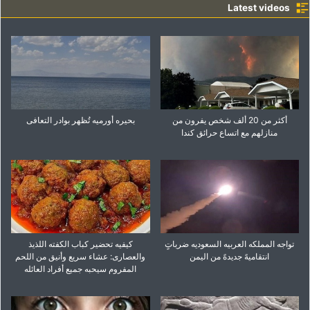
Latest videos
أکثر من 20 ألف شخص یفرون من
بحیره أورمیه تُظهر بوادر التعافی
منازلهم مع اتساع حرائق کندا
تواجه المملکه العربیه السعودیه ضرباتٍ
کیفیه تحضیر کباب الکفته اللذیذ
انتقامیهً جدیدهً من الیمن
والعصاری: عشاء سریع وأنیق من اللحم
المفروم سیحبه جمیع أفراد العائله