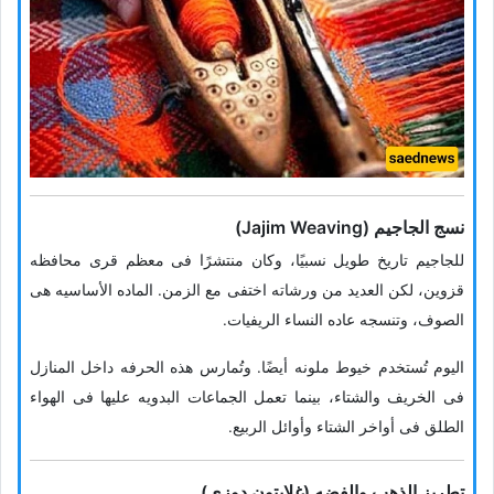
نسج الجاجیم (Jajim Weaving)
للجاجیم تاریخ طویل نسبیًا، وکان منتشرًا فی معظم قرى محافظه
قزوین، لکن العدید من ورشاته اختفى مع الزمن. الماده الأساسیه هی
الصوف، وتنسجه عاده النساء الریفیات.
الیوم تُستخدم خیوط ملونه أیضًا. وتُمارس هذه الحرفه داخل المنازل
فی الخریف والشتاء، بینما تعمل الجماعات البدویه علیها فی الهواء
الطلق فی أواخر الشتاء وأوائل الربیع.
تطریز الذهب والفضه (غلابتون دوزی)