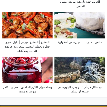
الغریب قصهً تاریخیهً طریفهً ومثیره
للفضول.
ما هی الحلویات الشهیره فی أصفهان؟
المطبخ | المطبخ الإیرانی | دلیل بصری
خطوه بخطوه لتحضیر سجق بندری لذیذ
على طریقه آبادان
نبع قلقل فی أزنا: الجوهره البلوریه فی
وصفه مربّى الکرز الحامض المنزلی الکامل
طبیعه لورستان
مع نصائح مفیده