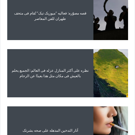
قصه مصوّره: فعالیه “میوزیک تیک” تُقام فی متحف
طهران للفن المعاصر
نظره على أکثر المنازل عزله فی العالم: الجمیع یحلم
بالعیش فی مکان مثل هذا بعیدًا عن الزحام
آثار التدخین المذهله على صحه بشرتک