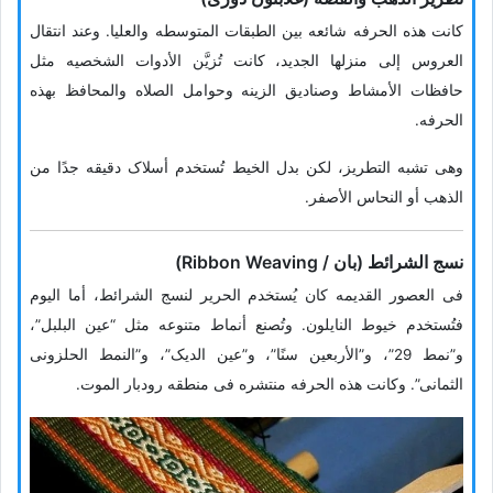
کانت هذه الحرفه شائعه بین الطبقات المتوسطه والعلیا. وعند انتقال
العروس إلى منزلها الجدید، کانت تُزیَّن الأدوات الشخصیه مثل
حافظات الأمشاط وصنادیق الزینه وحوامل الصلاه والمحافظ بهذه
الحرفه.
وهی تشبه التطریز، لکن بدل الخیط تُستخدم أسلاک دقیقه جدًا من
الذهب أو النحاس الأصفر.
نسج الشرائط (بان / Ribbon Weaving)
فی العصور القدیمه کان یُستخدم الحریر لنسج الشرائط، أما الیوم
فتُستخدم خیوط النایلون. وتُصنع أنماط متنوعه مثل “عین البلبل”،
و”نمط 29”، و”الأربعین سنًا”، و”عین الدیک”، و”النمط الحلزونی
الثمانی”. وکانت هذه الحرفه منتشره فی منطقه رودبار الموت.