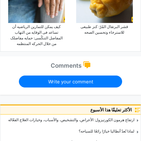
قشر البرتقال المُرّ: کنز طبیعی
کیف یمکن للتمارین الریاضیه أن
للاسترخاء وتحسین الصحه
تساعد فی الوقایه من التهاب
المفاصل التنکّسی: حمایه مفاصلک
من خلال الحرکه المنتظمه
Comments
Write your comment
الأكثر تعليقًا هذا الأسبوع
ارتفاع هرمون الکورتیزول: الأعراض، والتشخیص، والأسباب، وخیارات العلاج الفعّاله
لماذا تُعدّ أنطالیا خیارًا رائعًا للسیاحه؟