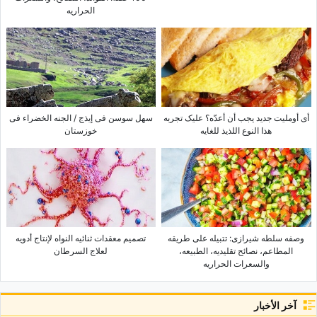
الحراریه
أی أوملیت جدید یجب أن أعدّه؟ علیک تجربه
سهل سوسن فی إیذج / الجنه الخضراء فی
هذا النوع اللذیذ للغایه
خوزستان
وصفه سلطه شیرازی: تتبیله على طریقه
تصمیم معقدات ثنائیه النواه لإنتاج أدویه
المطاعم، نصائح تقلیدیه، الطبیعه،
لعلاج السرطان
والسعرات الحراریه
آخر الأخبار