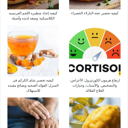
کیفیه تحضیر عجه البازلاء الخضراء
کیفیه إعداد شطیره اللحم الفرنسیه
الکلاسیکیه: وصفه لذیذه وأصیله
ارتفاع هرمون الکورتیزول: الأعراض،
کیفیه تحضیر شای الکرکم فی
والتشخیص، والأسباب، وخیارات
المنزل: الفوائد الصحیه ونصائح مفیده
العلاج الفعّاله
للاستهلاک