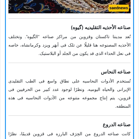
صناعه الأحذیه التقلیدیه (گیوه)
تُعد مدینتا تاکستان وقزوین من مراکز صناعه “الگیوه”. وتختلف
الأحذیه المصنوعه هنا قلیلًا عن تلک فی أبهَر ویزد وکرمانشاه، خاصه
فی نعل الحذاء الذی قد یکون من الجلد أو البلاستیک.
صناعه النحاس
تُستخدم الأدوات النحاسیه على نطاق واسع فی الطب التقلیدی
الإیرانی والحیاه الیومیه. ونظرًا لوجود عدد کبیر من الحرفیین فی
قزوین، یتم إنتاج مجموعه متنوعه من الأدوات النحاسیه فی هذه
المنطقه.
صناعه الدروع
کانت صناعه الدروع من الحِرَف البارزه فی قزوین قدیمًا، نظرًا