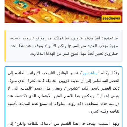
ساعدنیوز: تُعدّ مدینه قزوین، بما تملکه من مواقع تاریخیه جمیله،
وجههً تجذب العدید من السیاح؛ ولکن الأمر لا یتوقف عند هذا الحد.
فـقزوین تُعتبر أیضاً مهدًا لتنوعٍ کبیر من الهدایا التذکاریه.
وفقًا لوکاله “
ساعدنیوز
”، تشیر الوثائق التاریخیه الإیرانیه العائده إلى
العصر الساسانی إلى أن مدینه قزوین الجمیله کانت تُعرف لدى ملوک
ذلک العصر باسم إقلیم “کشوین”، ویعنی هذا الاسم “المدینه التی لا
ینبغی إهمالها”. ویعکس هذا الاسم المثیر للاهتمام، الذی نکتشفه عند
دراسه هذه المنطقه، دقه رؤیه الملوک، إذ تتمتع هذه المدینه بأهمیه
ثقافیه وفنیه کبیره.
ولهذا السبب، نهدف فی هذا القسم من “نامناک للثقافه والفن” إلى