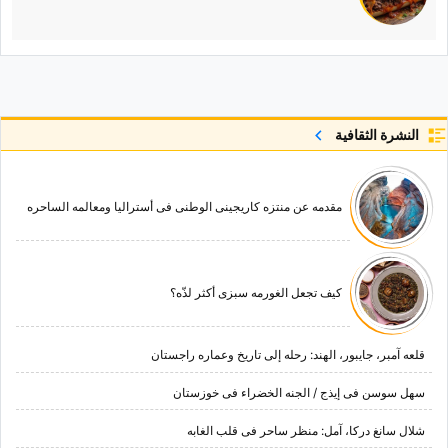
النشرة الثقافية
مقدمه عن منتزه کاریجینی الوطنی فی أسترالیا ومعالمه الساحره
کیف تجعل الغورمه سبزی أکثر لذّه؟
قلعه آمبر، جایبور، الهند: رحله إلى تاریخ وعماره راجستان
سهل سوسن فی إیذج / الجنه الخضراء فی خوزستان
شلال سانغ درکا، آمل: منظر ساحر فی قلب الغابه