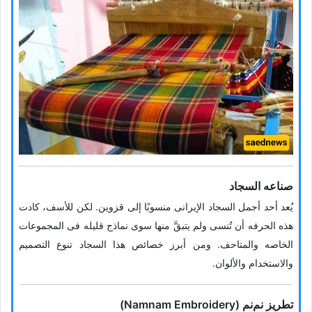
صناعه السجاد
یُعد أحد أجمل السجاد الإیرانی منسوبًا إلى قزوین. لکن للأسف، کادت
هذه الحرفه أن تُنسى ولم یتبقَّ منها سوى نماذج قلیله فی المجموعات
الخاصه والمتاحف. ومن أبرز خصائص هذا السجاد تنوع التصمیم
والاستخدام والألوان.
تطریز نم‌نم (Namnam Embroidery)