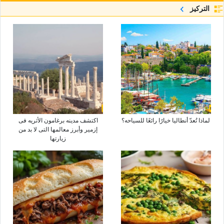
التركيز
لماذا تُعدّ أنطالیا خیارًا رائعًا للسیاحه؟
اکتشف مدینه برغامون الأثریه فی
إزمیر وأبرز معالمها التی لا بد من
زیارتها