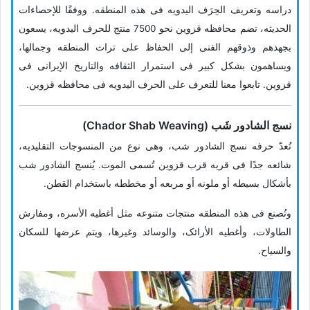
دراسه وتعریف الحِرَف الیدویه فی هذه المنطقه. ووفقًا للإحصاءات
الحدیثه، تضم محافظه قزوین نحو 7500 منتج للحرف الیدویه، یسعون
بجهدهم وذوقهم الفنی إلى الحفاظ على تراث المنطقه وجمالها،
ویساهمون بشکل کبیر فی استمرار الثقافه والتاریخ الإیرانی فی
قزوین. تابعوا معنا للتعرف على الحرف الیدویه فی محافظه قزوین.
نسج الشادور شَب (Chador Shab Weaving)
تُعدّ حرفه نسج الشادور شب، وهی نوع من المنسوجات التقلیدیه،
شائعه جدًا فی قریه قرب قزوین تُسمى الموت. یُنسج الشادور شب
بأشکال بسیطه أو ملونه أو مربعه أو مخططه باستخدام القطن.
وتُصنع فی هذه المنطقه منتجات متنوعه مثل أغطیه الأسره، ومفارش
الطاولات، وأغطیه الأرائک، والوسائد وغیرها، ویتم عرضها للسکان
والسیاح.