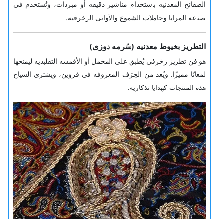
الصفائح المعدنیه باستخدام مناشیر دقیقه أو مبردات، وتُستخدم فی
صناعه المرایا وحاملات الشموع والأوانی الزخرفیه.
التطریز بخیوط معدنیه (سُرمه دوزی)
هو فن تطریز زخرفی یُطبق على المخمل أو الأقمشه التقلیدیه لیمنحها
لمعانًا ممیزًا. ویُعد من الحِرَف المعروفه فی قزوین، ویشتری السیاح
هذه المنتجات کهدایا تذکاریه.