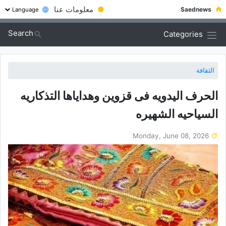
●
معلومات عنا
Saednews
Search
Categories
الثقافة
الحرف الیدویه فی قزوین وهدایاها التذکاریه
السیاحیه الشهیره
Monday, June 08, 2026