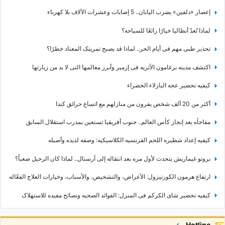
إعصار «دلفین» یضرب الیابان.. 5 إصابات وعشرات الآلاف بلا کهرباء
لماذا تُعدّ أنطالیا خیارًا رائعًا للسیاحه؟
تحذیر طبی مهم فی أیام الحر.. لماذا قد یصبح تمرینک المعتاد خطرًا؟
اکتشف مدینه برغامون الأثریه فی إزمیر وأبرز معالمها التی لا بد من زیارتها
کیفیه تحضیر عجه البازلاء الخضراء
أکثر من 20 ألف شخص یفرون من منازلهم مع اتساع حرائق کندا
مفاجأه بعد إنجاز کأس العالم.. جنوب أفریقیا تستعین بمدرب استقلال السابق
کیفیه إعداد شطیره اللحم الفرنسیه الکلاسیکیه: وصفه لذیذه وأصیله
برونو غیماریش یتحدث لأول مره بعد انتقاله إلى آرسنال.. لماذا کان الرحیل صعباً؟
ارتفاع هرمون الکورتیزول: الأعراض، والتشخیص، والأسباب، وخیارات العلاج الفعّاله
کیفیه تحضیر شای الکرکم فی المنزل: الفوائد الصحیه ونصائح مفیده للاستهلاک
7 لاعبین یابانیین فی الدوری الإنجلیزی.. رقم تاریخی جدید للسامورای
Hotline