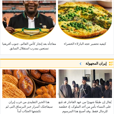
کیفیه تحضیر عجه البازلاء الخضراء
مفاجأه بعد إنجاز کأس العالم.. جنوب أفریقیا
تستعین بمدرب استقلال السابق
إيران المجهولة
یُقال إن طبقًا شهیرًا من عهد القاجار قد مُنع
هذا الخبز التقلیدی من غرب إیران
على النساء بأمرٍ من أحد الملوک، إذ خصّصه
سیفاجئک: أسرار خبز البرساق التی لم
للرجال فقط. وقد أصبح هذا المرسوم
تکشفها الجدّات أبداً