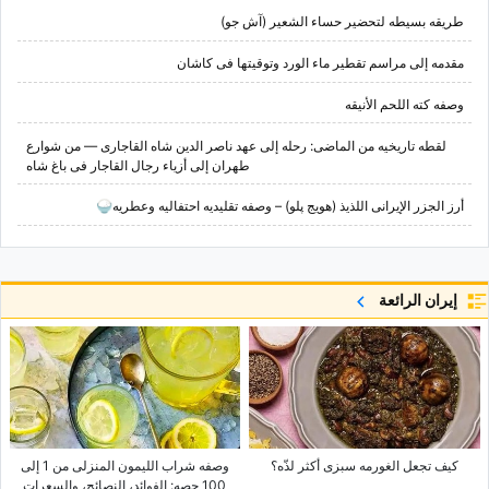
طریقه بسیطه لتحضیر حساء الشعیر (آش جو)
مقدمه إلى مراسم تقطیر ماء الورد وتوقیتها فی کاشان
وصفه کته اللحم الأنیقه
لقطه تاریخیه من الماضی: رحله إلى عهد ناصر الدین شاه القاجاری — من شوارع
طهران إلى أزیاء رجال القاجار فی باغ شاه
أرز الجزر الإیرانی اللذیذ (هویج پلو) – وصفه تقلیدیه احتفالیه وعطریه🍚
إيران الرائعة
کیف تجعل الغورمه سبزی أکثر لذّه؟
وصفه شراب اللیمون المنزلی من 1 إلى
100 حصه: الفوائد، النصائح، والسعرات