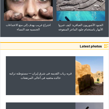
الجنود الآشوریون العباقره: کیف عبروا
اختراع غریب یهدف إلى منع الاعتداءات
الأنهار باستخدام جلود الماعز المنفوخه
الجنسیه ضد النساء
Latest photos
قریه ریاب القدیمه فی شرق إیران — مستوطنه تراثیه
خالده مخفیه فی أعالی المرتفعات