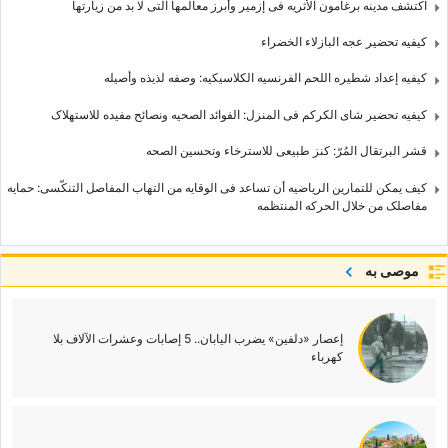
اکتشف مدینه برغامون الأثریه فی إزمیر وأبرز معالمها التی لا بد من زیارتها
کیفیه تحضیر عجه البازلاء الخضراء
کیفیه إعداد شطیره اللحم الفرنسیه الکلاسیکیه: وصفه لذیذه وأصیله
کیفیه تحضیر شای الکرکم فی المنزل: الفوائد الصحیه ونصائح مفیده للاستهلاک
قشر البرتقال المُرّ: کنز طبیعی للاسترخاء وتحسین الصحه
کیف یمکن للتمارین الریاضیه أن تساعد فی الوقایه من التهاب المفاصل التنکّسی: حمایه
مفاصلک من خلال الحرکه المنتظمه
موصى به
إعصار «دلفین» یضرب الیابان.. 5 إصابات وعشرات الآلاف بلا
کهرباء