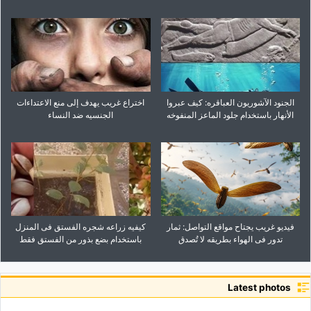
الجنود الآشوریون العباقره: کیف عبروا
اختراع غریب یهدف إلى منع الاعتداءات
الأنهار باستخدام جلود الماعز المنفوخه
الجنسیه ضد النساء
فیدیو غریب یجتاح مواقع التواصل: ثمار
کیفیه زراعه شجره الفستق فی المنزل
تدور فی الهواء بطریقه لا تُصدق
باستخدام بضع بذور من الفستق فقط
Latest photos