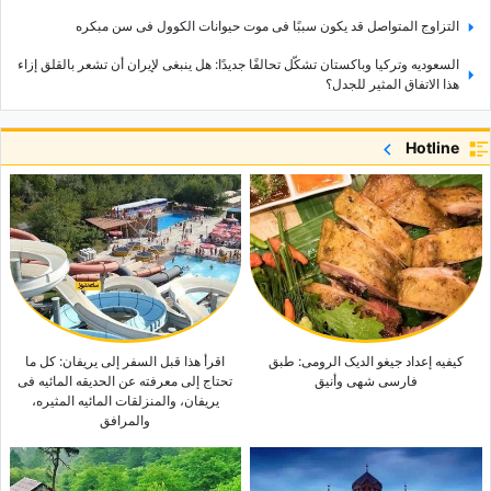
التزاوج المتواصل قد یکون سببًا فی موت حیوانات الکوول فی سن مبکره
السعودیه وترکیا وباکستان تشکّل تحالفًا جدیدًا: هل ینبغی لإیران أن تشعر بالقلق إزاء
هذا الاتفاق المثیر للجدل؟
لماذا یرید بعض الناس أن یظلّ تهدید الحرب معلّقًا فوق إیران؟
Hotline
کیفیه إعداد شوربه الطماطم والجبن: طبق دافئ ومغذٍ کمقبلات
الأجر الروحی العظیم لرعایه المرضى وتمریضهم فی الآخره
یقول ترامب إن الحرب مع إیران قد تنتهی قریبًا، ویطلق ادعاءً جدیدًا بشأن السیطره
على مضیق هرمز
بزشکیان بشأن تقسیم الناس إلى «مقرّبین» و«غرباء»: لقد افترضنا أن المتدینین هم
«المقرّبون» وأن الآخرین لیسوا کذلک
وزیر الخارجیه یوجّه رساله قویه إلى الدول المجاوره: لقد حان الوقت لـ…
کیفیه إعداد جیغو الدیک الرومی: طبق
اقرأ هذا قبل السفر إلى یریفان: کل ما
فارسی شهی وأنیق
تحتاج إلى معرفته عن الحدیقه المائیه فی
یریفان، والمنزلقات المائیه المثیره،
والمرافق