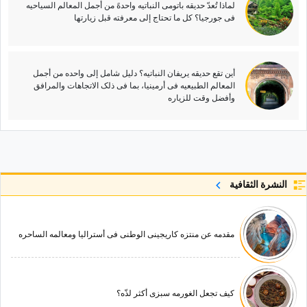
لماذا تُعدّ حدیقه باتومی النباتیه واحدهً من أجمل المعالم السیاحیه
فی جورجیا؟ کل ما تحتاج إلى معرفته قبل زیارتها
أین تقع حدیقه یریفان النباتیه؟ دلیل شامل إلى واحده من أجمل
المعالم الطبیعیه فی أرمینیا، بما فی ذلک الاتجاهات والمرافق
وأفضل وقت للزیاره
النشرة الثقافية
مقدمه عن منتزه کاریجینی الوطنی فی أسترالیا ومعالمه الساحره
کیف تجعل الغورمه سبزی أکثر لذّه؟