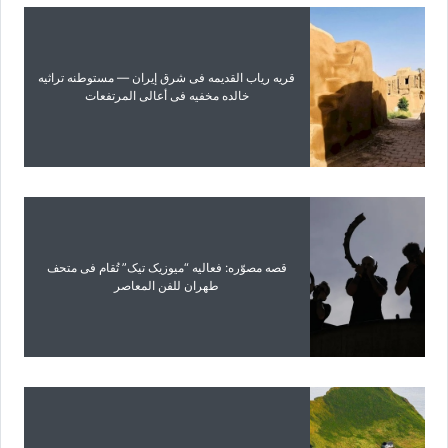
قریه ریاب القدیمه فی شرق إیران — مستوطنه تراثیه
خالده مخفیه فی أعالی المرتفعات
قصه مصوّره: فعالیه “میوزیک تیک” تُقام فی متحف
طهران للفن المعاصر