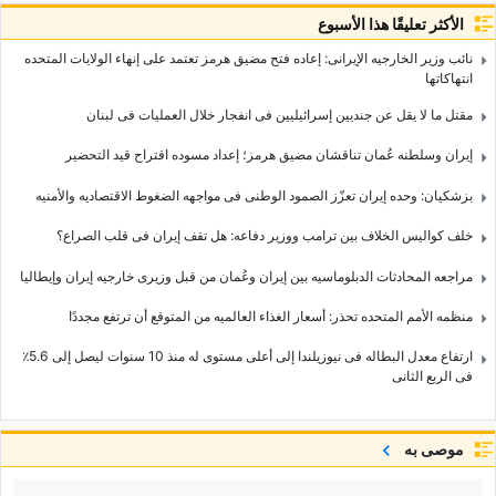
الأكثر تعليقًا هذا الأسبوع
نائب وزیر الخارجیه الإیرانی: إعاده فتح مضیق هرمز تعتمد على إنهاء الولایات المتحده
انتهاکاتها
مقتل ما لا یقل عن جندیین إسرائیلیین فی انفجار خلال العملیات فی لبنان
إیران وسلطنه عُمان تناقشان مضیق هرمز؛ إعداد مسوده اقتراح قید التحضیر
بزشکیان: وحده إیران تعزّز الصمود الوطنی فی مواجهه الضغوط الاقتصادیه والأمنیه
خلف کوالیس الخلاف بین ترامب ووزیر دفاعه: هل تقف إیران فی قلب الصراع؟
مراجعه المحادثات الدبلوماسیه بین إیران وعُمان من قبل وزیری خارجیه إیران وإیطالیا
منظمه الأمم المتحده تحذر: أسعار الغذاء العالمیه من المتوقع أن ترتفع مجددًا
ارتفاع معدل البطاله فی نیوزیلندا إلى أعلى مستوى له منذ 10 سنوات لیصل إلى 5.6٪
فی الربع الثانی
موصى به