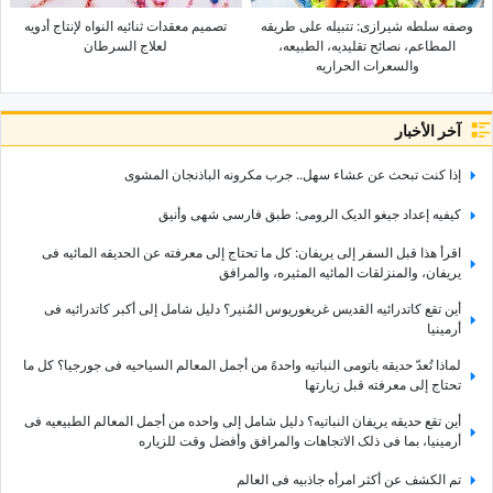
وصفه سلطه شیرازی: تتبیله على طریقه
تصمیم معقدات ثنائیه النواه لإنتاج أدویه
المطاعم، نصائح تقلیدیه، الطبیعه،
لعلاج السرطان
والسعرات الحراریه
آخر الأخبار
إذا کنت تبحث عن عشاء سهل.. جرب مکرونه الباذنجان المشوی
کیفیه إعداد جیغو الدیک الرومی: طبق فارسی شهی وأنیق
اقرأ هذا قبل السفر إلى یریفان: کل ما تحتاج إلى معرفته عن الحدیقه المائیه فی
یریفان، والمنزلقات المائیه المثیره، والمرافق
أین تقع کاتدرائیه القدیس غریغوریوس المُنیر؟ دلیل شامل إلى أکبر کاتدرائیه فی
أرمینیا
لماذا تُعدّ حدیقه باتومی النباتیه واحدهً من أجمل المعالم السیاحیه فی جورجیا؟ کل ما
تحتاج إلى معرفته قبل زیارتها
أین تقع حدیقه یریفان النباتیه؟ دلیل شامل إلى واحده من أجمل المعالم الطبیعیه فی
أرمینیا، بما فی ذلک الاتجاهات والمرافق وأفضل وقت للزیاره
تم الکشف عن أکثر امرأه جاذبیه فی العالم