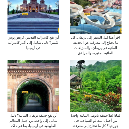
اقرأ هذا قبل السفر إلى یریفان: کل
أین تقع کاتدرائیه القدیس غریغوریوس
ما تحتاج إلى معرفته عن الحدیقه
المُنیر؟ دلیل شامل إلى أکبر کاتدرائیه
المائیه فی یریفان، والمنزلقات
فی أرمینیا
المائیه المثیره، والمرافق
لماذا تُعدّ حدیقه باتومی النباتیه واحدهً
أین تقع حدیقه یریفان النباتیه؟ دلیل
من أجمل المعالم السیاحیه فی
شامل إلى واحده من أجمل المعالم
جورجیا؟ کل ما تحتاج إلى معرفته
الطبیعیه فی أرمینیا، بما فی ذلک