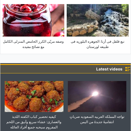
نبع قلقل فی أزنا: الجوهره البلوریه فی
وصفه مربّى الکرز الحامض المنزلی الکامل
طبیعه لورستان
مع نصائح مفیده
Latest videos
تواجه المملکه العربیه السعودیه ضرباتٍ
کیفیه تحضیر کباب الکفته اللذیذ
انتقامیهً جدیدهً من الیمن
والعصاری: عشاء سریع وأنیق من اللحم
المفروم سیحبه جمیع أفراد العائله