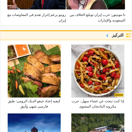
ذا مونیتور: حرب إیران توسّع الخلاف بین
روبیو یزعم إحراز تقدم فی المفاوضات مع
السعودیه والإمارات
إیران
التركيز
إذا کنت تبحث عن عشاء سهل.. جرب
کیفیه إعداد جیغو الدیک الرومی: طبق
مکرونه الباذنجان المشوی
فارسی شهی وأنیق