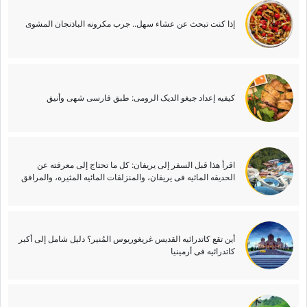
إذا کنت تبحث عن عشاء سهل.. جرب مکرونه الباذنجان المشوی
کیفیه إعداد جیغو الدیک الرومی: طبق فارسی شهی وأنیق
اقرأ هذا قبل السفر إلى یریفان: کل ما تحتاج إلى معرفته عن
الحدیقه المائیه فی یریفان، والمنزلقات المائیه المثیره، والمرافق
أین تقع کاتدرائیه القدیس غریغوریوس المُنیر؟ دلیل شامل إلى أکبر
کاتدرائیه فی أرمینیا