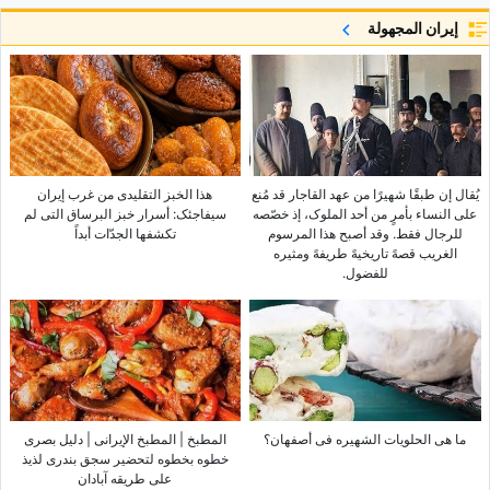
إيران المجهولة
یُقال إن طبقًا شهیرًا من عهد القاجار قد مُنع
هذا الخبز التقلیدی من غرب إیران
على النساء بأمرٍ من أحد الملوک، إذ خصّصه
سیفاجئک: أسرار خبز البرساق التی لم
للرجال فقط. وقد أصبح هذا المرسوم
تکشفها الجدّات أبداً
الغریب قصهً تاریخیهً طریفهً ومثیره
للفضول.
ما هی الحلویات الشهیره فی أصفهان؟
المطبخ | المطبخ الإیرانی | دلیل بصری
خطوه بخطوه لتحضیر سجق بندری لذیذ
على طریقه آبادان