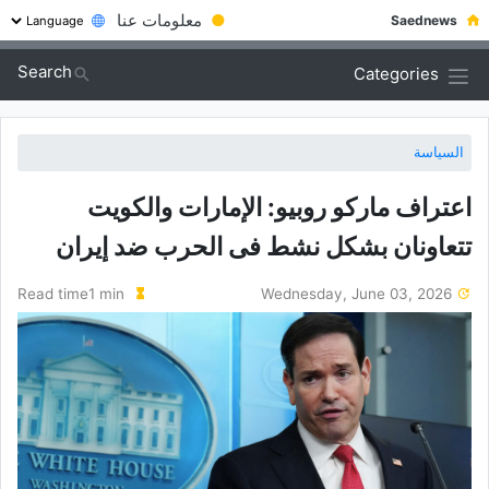
●
معلومات عنا
Saednews
Search
Categories
السياسة
اعتراف مارکو روبیو: الإمارات والکویت
تتعاونان بشکل نشط فی الحرب ضد إیران
Read time1 min
Wednesday, June 03, 2026