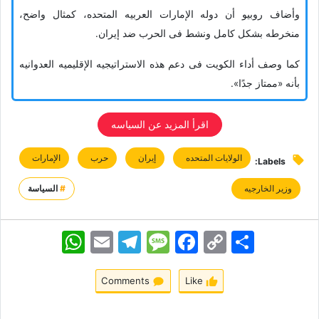
وأضاف روبیو أن دوله الإمارات العربیه المتحده، کمثال واضح،
منخرطه بشکل کامل ونشط فی الحرب ضد إیران.
کما وصف أداء الکویت فی دعم هذه الاستراتیجیه الإقلیمیه العدوانیه
بأنه «ممتاز جدًا».
اقرأ المزید عن السیاسه
الولایات المتحده
إیران
حرب
الإمارات
Labels:
وزیر الخارجیه
#
السياسة
اشتراک
Copy
Facebook
Message
Telegram
Email
WhatsApp
Link
Comments
Like