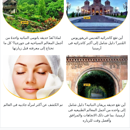
أین تقع کاتدرائیه القدیس غریغوریوس
لماذا تُعدّ حدیقه باتومی النباتیه واحدهً من
المُنیر؟ دلیل شامل إلى أکبر کاتدرائیه فی
أجمل المعالم السیاحیه فی جورجیا؟ کل ما
أرمینیا
تحتاج إلى معرفته قبل زیارتها
أین تقع حدیقه یریفان النباتیه؟ دلیل شامل
تم الکشف عن أکثر امرأه جاذبیه فی العالم
إلى واحده من أجمل المعالم الطبیعیه فی
أرمینیا، بما فی ذلک الاتجاهات والمرافق
وأفضل وقت للزیاره