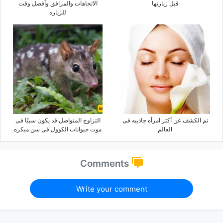
قبل زیارتها
الاتجاهات والمرافق وأفضل وقت
للزیاره
تم الکشف عن أکثر امرأه جاذبیه فی
التزاوج المتواصل قد یکون سببًا فی
العالم
موت حیوانات الکوول فی سن مبکره
Comments
Write your comment