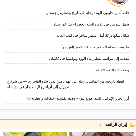
قلعه آمبر، جایبور، الهند: رحله إلى تاریخ وعماره راجستان
سهل سوسن فی إیذج / الجنه الخضراء فی خوزستان
شلال سانغ درکا، آمل: منظر ساحر فی قلب الغابه
طریقه بسیطه لتحضیر حساء الشعیر (آش جو)
مقدمه إلى مراسم تقطیر ماء الورد وتوقیتها فی کاشان
وصفه کته اللحم الأنیقه
لقطه تاریخیه من الماضی: رحله إلى عهد ناصر الدین شاه القاجاری — من شوارع
طهران إلى أزیاء رجال القاجار فی باغ شاه
أرز الجزر الإیرانی اللذیذ (هویج پلو) – وصفه تقلیدیه احتفالیه وعطریه🍚
إيران الرائعة