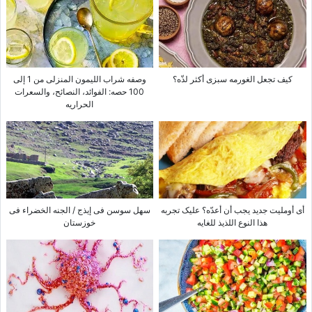
کیف تجعل الغورمه سبزی أکثر لذّه؟
وصفه شراب اللیمون المنزلی من 1 إلى
100 حصه: الفوائد، النصائح، والسعرات
الحراریه
أی أوملیت جدید یجب أن أعدّه؟ علیک تجربه
سهل سوسن فی إیذج / الجنه الخضراء فی
هذا النوع اللذیذ للغایه
خوزستان