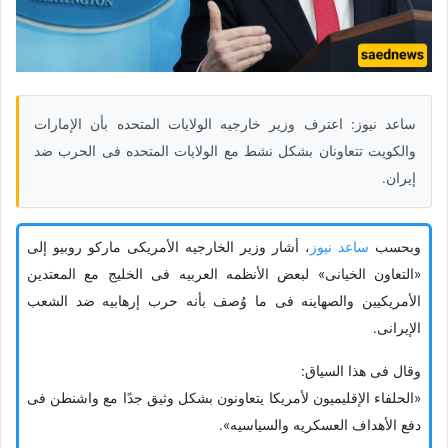
ساعد نیوز: اعترف وزیر خارجیه الولایات المتحده بأن الإمارات
والکویت تتعاونان بشکل نشط مع الولایات المتحده فی الحرب ضد
إیران.
وبحسب
ساعد نیوز
، أشار وزیر الخارجیه الأمریکی مارکو روبیو إلى
«التعاون الخیانی» لبعض الأنظمه العربیه فی الخلیج مع المعتدین
الأمریکیین والصهاینه فی ما وُصف بأنه حرب إرهابیه ضد الشعب
الإیرانی.
وقال فی هذا السیاق:
«الحلفاء الإقلیمیون لأمریکا یتعاونون بشکل وثیق جدًا مع واشنطن فی
دفع الأهداف العسکریه والسیاسیه».