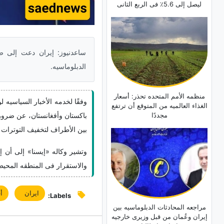
لیصل إلى 5.6٪ فی الربع الثانی
ساعدنیوز: إیران دعت إلى ضب
الدبلوماسیه.
منظمه الأمم المتحده تحذر: أسعار
وفقًا لخدمه الأخبار السیاسیه 
الغذاء العالمیه من المتوقع أن ترتفع
مجددًا
باکستان وأفغانستان، عن ضروره
بین الأطراف لتخفیف التوترات و
وتشیر وکاله «إیسنا» إلى أن إ
والاستقرار فی المنطقه المحیطه
ایران
أ
Labels:
مراجعه المحادثات الدبلوماسیه بین
إیران وعُمان من قبل وزیری خارجیه