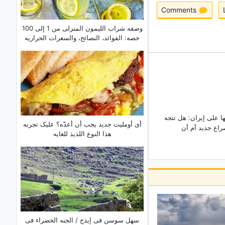
Comments
وصفه شراب اللیمون المنزلی من 1 إلى 100
حصه: الفوائد، النصائح، والسعرات الحراریه
ها على إیران: هل تتجه
أی أوملیت جدید یجب أن أعدّه؟ علیک تجربه
اع جدید أم أن
هذا النوع اللذیذ للغایه
سهل سوسن فی إیذج / الجنه الخضراء فی