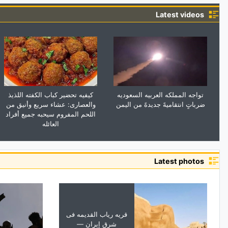
Latest videos
تواجه المملکه العربیه السعودیه
کیفیه تحضیر کباب الکفته اللذیذ
ضرباتٍ انتقامیهً جدیدهً من الیمن
والعصاری: عشاء سریع وأنیق من
اللحم المفروم سیحبه جمیع أفراد
العائله
Latest photos
قریه ریاب القدیمه فی
شرق إیران —