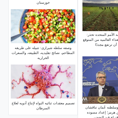
خوزستان
 الأمم المتحده تحذر:
غذاء العالمیه من المتوقع
أن ترتفع مجددًا
وصفه سلطه شیرازی: تتبیله على طریقه
المطاعم، نصائح تقلیدیه، الطبیعه، والسعرات
الحراریه
تصمیم معقدات ثنائیه النواه لإنتاج أدویه لعلاج
وسلطنه عُمان تناقشان
السرطان
هرمز؛ إعداد مسوده
قتراح قید التحضیر