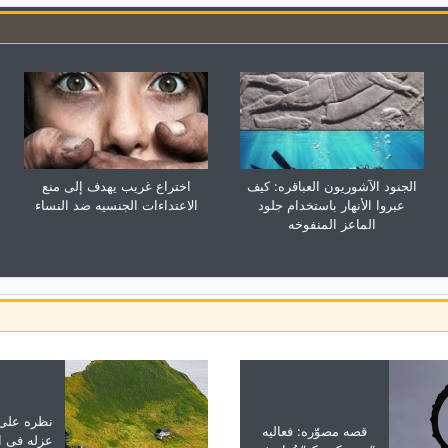
الجنود الآشوریون العباقره: کیف
اختراع غریب یهدف إلى منع
عبروا الأنهار باستخدام جلود
الاعتداءات الجنسیه ضد النساء
الماعز المنفوخه
نظره على 
قصه مصوّره: فعالیه
عزله فی ال