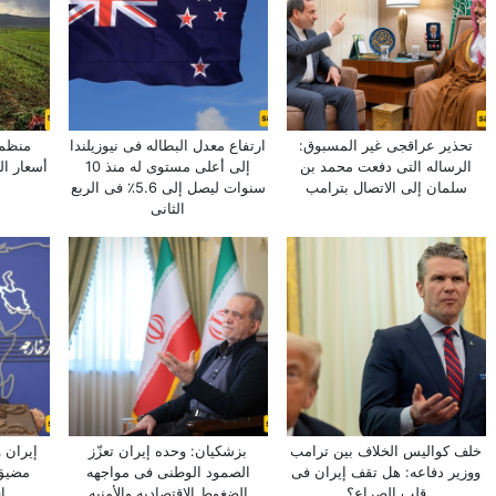
تحذیر عراقجی غیر المسبوق:
ارتفاع معدل البطاله فی نیوزیلندا
منظمه
الرساله التی دفعت محمد بن
إلى أعلى مستوى له منذ 10
أسعار ال
سلمان إلى الاتصال بترامب
سنوات لیصل إلى 5.6٪ فی الربع
الثانی
خلف کوالیس الخلاف بین ترامب
بزشکیان: وحده إیران تعزّز
إیران 
ووزیر دفاعه: هل تقف إیران فی
الصمود الوطنی فی مواجهه
مضیق 
قلب الصراع؟
الضغوط الاقتصادیه والأمنیه
ا