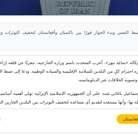
ط النفس وبدء الحوار فورًا بین باکستان وأفغانستان لتخفیف التوترات وت
لوکاله «ساعِد نیوز»، أعرب المتحدث باسم وزاره الخارجیه، معربًا عن قلقه إزاء 
 احترام کلٍ من البلدین للسلامه الإقلیمیه والسیاده الوطنیه. ودعا إلى ضبط 
تسویه الخلافات عبر الدبلوماسیه.
سماعیل باغائی شدد على أن الجمهوریه الإسلامیه الإیرانیه تولی أهمیه أساسی
 بها، وأنها مستعده لتقدیم أی مساعده لتخفیف التوترات بین البلدین الجارین ال
فغانستان