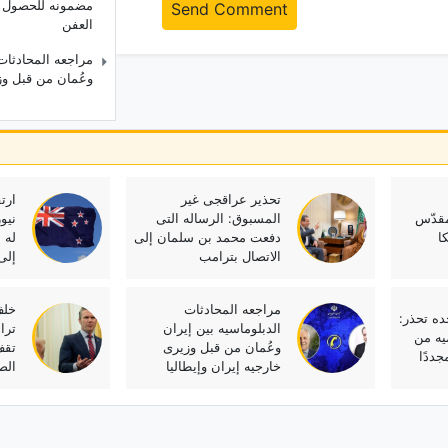
مضمونه للحصول عل
Send Comment
العفن
مراجعه المحادثات 
وعُمان من قبل وزی
تحذیر عراقجی غیر
ارت
مقدّس
المسبوق: الرساله التی
نیو
ا
دفعت محمد بن سلمان إلى
الاتصال بترامب
إلى 5.6٪ فی الربع
مراجعه المحادثات
خلف
ده تحذر:
الدبلوماسیه بین إیران
ترا
میه من
وعُمان من قبل وزیری
تقف
جددًا
خارجیه إیران وإیطالیا
الص