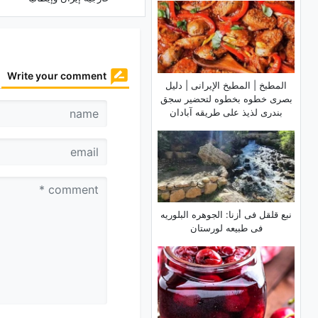
Write your comment
المطبخ | المطبخ الإیرانی | دلیل
بصری خطوه بخطوه لتحضیر سجق
بندری لذیذ على طریقه آبادان
نبع قلقل فی أزنا: الجوهره البلوریه
فی طبیعه لورستان