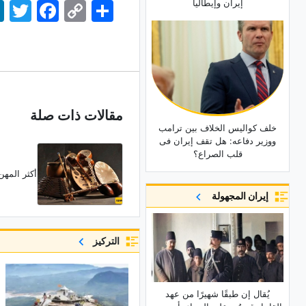
إیران وإیطالیا
اشتراک
Copy
Facebook
Twitter
dIn
Link
مقالات ذات صلة
خلف کوالیس الخلاف بین ترامب
ووزیر دفاعه: هل تقف إیران فی
قلب الصراع؟
أکثر المه
إيران المجهولة
التركيز
یُقال إن طبقًا شهیرًا من عهد