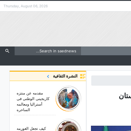
Thursday, August 06, 2026
النشرة الثقافية
مقدمه عن منتزه
تان
کاریجینی الوطنی فی
أسترالیا ومعالمه
الساحره
کیف تجعل الغورمه