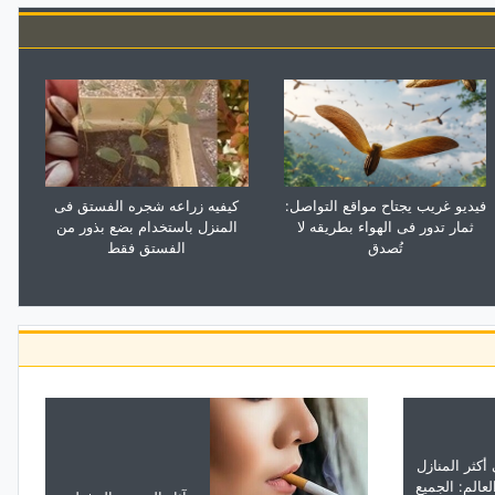
سمک مقرمش مغطى بفتات الخبز: دلیل
بسیط لوصفه منزلیه
فیدیو غریب یجتاح مواقع التواصل:
کیفیه زراعه شجره الفستق فی
ثمار تدور فی الهواء بطریقه لا
المنزل باستخدام بضع بذور من
تُصدق
الفستق فقط
أکثر المنازل
عالم: الجمیع