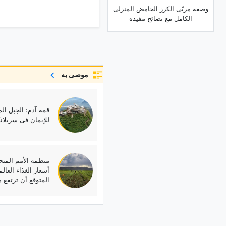
وصفه مربّى الکرز الحامض المنزلی
الکامل مع نصائح مفیده
موصى به
قمه آدم: الجبل ال
للإیمان فی سریلانک
منظمه الأمم المتح
أسعار الغذاء العال
المتوقع أن ترتفع م