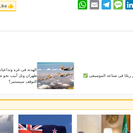
WhatsApp
Email
Telegram
Message
Linke
Like
الهدنه فی غزه وتداعیات
ن ربحًا فی صناعه الموسیقى ✅
طهران وتل أبیب نحو صر
التوقف سیستمر؟