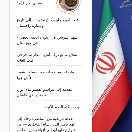
سبزی أکثر لذّه؟
قلعه آمبر، جایبور، الهند: رحله إلى تاریخ
وعماره راجستان
سهل سوسن فی إیذج / الجنه الخضراء
فی خوزستان
شلال سانغ درکا، آمل: منظر ساحر فی
قلب الغابه
طریقه بسیطه لتحضیر حساء الشعیر
(آش جو)
مقدمه إلى مراسم تقطیر ماء الورد
وتوقیتها فی کاشان
وصفه کته اللحم الأنیقه
لقطه تاریخیه من الماضی: رحله إلى
عهد ناصر الدین شاه القاجاری — من
شوارع طهران إلى أزیاء رجال القاجار