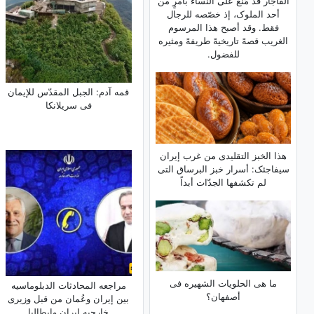
القاجار قد مُنع على النساء بأمرٍ من
أحد الملوک، إذ خصّصه للرجال
فقط. وقد أصبح هذا المرسوم
الغریب قصهً تاریخیهً طریفهً ومثیره
للفضول.
قمه آدم: الجبل المقدّس للإیمان
فی سریلانکا
هذا الخبز التقلیدی من غرب إیران
سیفاجئک: أسرار خبز البرساق التی
لم تکشفها الجدّات أبداً
ما هی الحلویات الشهیره فی
مراجعه المحادثات الدبلوماسیه
أصفهان؟
بین إیران وعُمان من قبل وزیری
خارجیه إیران وإیطالیا