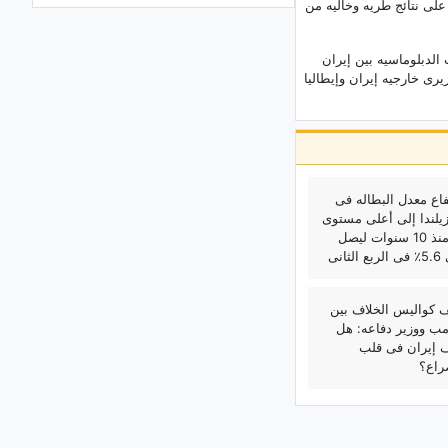
ى نتائج طریه وخالیه من
الوطنی فی مواجهه الضغوط الاقتصادیه
والأمنیه
الدبلوماسیه بین إیران
إیران وسلطنه عُمان تناقشان مضیق
ری خارجیه إیران وإیطالیا
هرمز؛ إعداد مسوده اقتراح قید التحضیر
مقتل ما لا یقل عن جندیین إسرائیلیین فی
انفجار خلال العملیات فی لبنان
نائب وزیر الخارجیه الإیرانی: إعاده فتح
مضیق هرمز تعتمد على إنهاء الولایات
فاع معدل البطاله فی
المتحده انتهاکاتها
زیلندا إلى أعلى مستوى
له منذ 10 سنوات لیصل
اکتشف کابادوکیا: استکشف مدینه ترکیا
 الثانی
الساحره المنحوته فی الصخور
استکشاف مناره أنیفا: المعلم البحری
 کوالیس الخلاف بین
التاریخی فی روسیا
مب ووزیر دفاعه: هل
 إیران فی قلب
القصر الکبیر فی تایلاند: الموقع، التاریخ،
راع؟
الأقسام الرئیسیه، والصور
ما هی السیرامیدات وکیف تعمل على
تقویه الحاجز الواقی للبشره؟