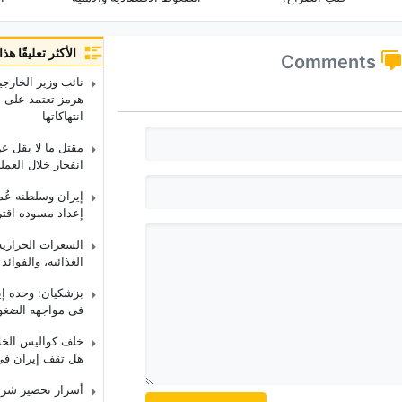
الأكثر تعليقًا ه
Comments
نائب وزیر الخارجی
هرمز تعتمد على إن
انتهاکاتها
مقتل ما لا یقل ع
انفجار خلال العمل
إیران وسلطنه عُ
إعداد مسوده اقتر
السعرات الحراریه 
الغذائیه، والفوائ
بزشکیان: وحده إی
فی مواجهه الضغوط 
خلف کوالیس الخلا
هل تقف إیران فی
أسرار تحضیر شرائح