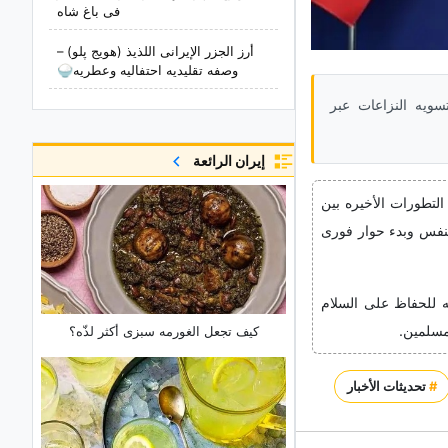
فی باغ شاه
أرز الجزر الإیرانی اللذیذ (هویج پلو) –
وصفه تقلیدیه احتفالیه وعطریه🍚
سویه النزاعات عبر
إيران الرائعة
التطورات الأخیره بین
النفس وبدء حوار فوری
ه للحفاظ على السلام
مسلمین.
کیف تجعل الغورمه سبزی أکثر لذّه؟
#
تحديثات الأخبار