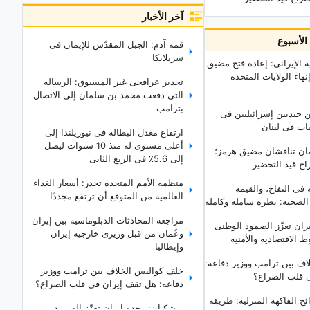
آخر الأخبار
ذا الأسبوع
قمه آدم: الجبل المقدّس للإیمان فی
سریلانکا
ه الإیرانی: إعاده فتح مضیق
هاء الولایات المتحده
تحذیر عراقجی غیر المسبوق: الرساله
التی دفعت محمد بن سلمان إلى الاتصال
بترامب
ن جندیین إسرائیلیین فی
یات فی لبنان
ارتفاع معدل البطاله فی نیوزیلندا إلى
أعلى مستوى له منذ 10 سنوات لیصل
مان تناقشان مضیق هرمز؛
إلى 5.6٪ فی الربع الثانی
اح قید التحضیر
منظمه الأمم المتحده تحذر: أسعار الغذاء
فی التفاح، والقیمه
العالمیه من المتوقع أن ترتفع مجددًا
د الصحیه: نظره شامله وکامله
مراجعه المحادثات الدبلوماسیه بین إیران
ران تعزّز الصمود الوطنی
وعُمان من قبل وزیری خارجیه إیران
الاقتصادیه والأمنیه
وإیطالیا
ف بین ترامب ووزیر دفاعه:
خلف کوالیس الخلاف بین ترامب ووزیر
 قلب الصراع؟
دفاعه: هل تقف إیران فی قلب الصراع؟
 الفاکهه المنزلیه: طریقه
بزشکیان: وحده إیران تعزّز الصمود